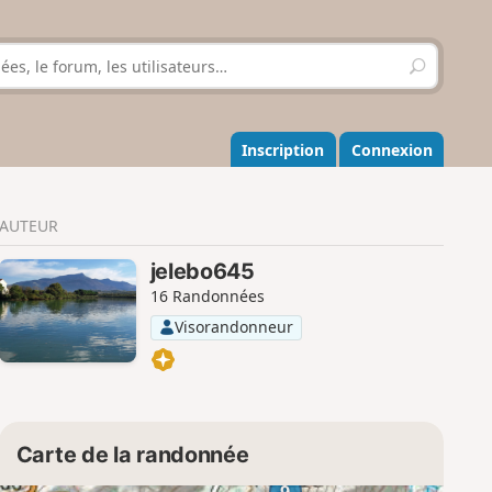
R
e
c
h
e
Inscription
Connexion
r
c
h
AUTEUR
e
r
jelebo645
16 Randonnées
Visorandonneur
Carte de la randonnée