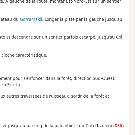
arte. À gauche de la route, monter Est-Nord-Est sur un sentier
plateau du
Gorramakil
. Longer la piste par la gauche jusqu'au
ste et descendre sur un sentier parfois escarpé, jusqu'au Col
cloche caractéristique.
ement pour s'enfoncer dans la forêt, direction Sud-Ouest.
eko Erreka.
eux autres traversées de ruisseaux, sortir de la forêt et
aller jusqu'au parking de la palombière du Col d'Itzulegi (
D/A
).