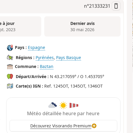
n°
21333231
e à jour
Dernier avis
pt. 2023
30 mai 2026
Pays :
Espagne
Régions :
Pyrénées
,
Pays Basque
Commune :
Baztan
Départ/Arrivée :
N 43.217059° / O 1.453705°
Carte(s) IGN :
Ref. 1245OT, 1345OT, 1346OT
Météo détaillée heure par heure
Découvrez Visorando Premium