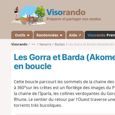
V
i
s
o
r
a
Outils
Randonnées
Aide ↗
Viso
rando
Pre
n
Visorando
•••
Navarre
Baztan
Les Gorra et Barda (Akomendi) 
d
o
Les Gorra et Barda (Akome
en boucle
Cette boucle parcourt les sommets de la chaine des
à 360°sur les crêtes est un florilège des images du P
la chaine de l'Iparla, les collines verdoyantes du Goro
Rhune. Le sentier du retour par l'Ouest traverse une 
torrents très bucoliques.