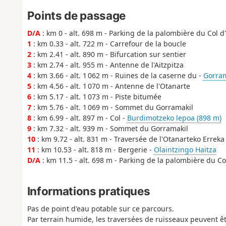
Points de passage
D/A
: km 0 - alt. 698 m - Parking de la palombière du Col d'
1
: km 0.33 - alt. 722 m - Carrefour de la boucle
2
: km 2.41 - alt. 890 m - Bifurcation sur sentier
3
: km 2.74 - alt. 955 m - Antenne de l'Aitzpitza
4
: km 3.66 - alt. 1 062 m - Ruines de la caserne du -
Gorra
5
: km 4.56 - alt. 1 070 m - Antenne de l'Otanarte
6
: km 5.17 - alt. 1 073 m - Piste bitumée
7
: km 5.76 - alt. 1 069 m - Sommet du Gorramakil
8
: km 6.99 - alt. 897 m - Col -
Burdimotzeko lepoa (898 m)
9
: km 7.32 - alt. 939 m - Sommet du Gorramakil
10
: km 9.72 - alt. 831 m - Traversée de l'Otanarteko Erreka
11
: km 10.53 - alt. 818 m - Bergerie -
Olaintzingo Haitza
D/A
: km 11.5 - alt. 698 m - Parking de la palombière du Col
Informations pratiques
Pas de point d'eau potable sur ce parcours.
Par terrain humide, les traversées de ruisseaux peuvent êt