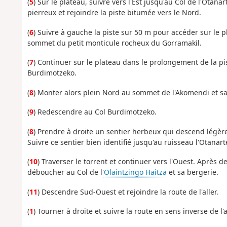
(
5
) Sur le plateau, suivre vers l'Est jusqu'au Col de l'Otan
pierreux et rejoindre la piste bitumée vers le Nord.
(
6
) Suivre à gauche la piste sur 50 m pour accéder sur le 
sommet du petit monticule rocheux du Gorramakil.
(
7
) Continuer sur le plateau dans le prolongement de la pi
Burdimotzeko.
(
8
) Monter alors plein Nord au sommet de l'Akomendi et sa 
(
9
) Redescendre au Col Burdimotzeko.
(
8
) Prendre à droite un sentier herbeux qui descend légèr
Suivre ce sentier bien identifié jusqu'au ruisseau l'Otanart
(
10
) Traverser le torrent et continuer vers l'Ouest. Après d
déboucher au Col de l'
Olaintzingo Haitza
et sa bergerie.
(
11
) Descendre Sud-Ouest et rejoindre la route de l'aller.
(
1
) Tourner à droite et suivre la route en sens inverse de l'