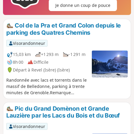
descente classique. Du Grand Colon un
Je donne un coup de pouce
sentier longe une éminence rocheuse,
légèrement plus haute (cote 2402),
située au Nord-Est, puis passe un col
Col de la Pra et Grand Colon depuis le
pour descendre un pierrier encaissé,
parking des Quatres Chemins
entre La Roche Fendue et le Galeteau,
avant de retrouver le Vallon Mercier et
Visorandonneur
le Lac Crozet.
15,03 km
+1 293 m
-1 291 m
8h 00
Difficile
Départ à Revel (Isère) (Isère)
Randonnée avec lacs et torrents dans le
massif de Belledonne, parking à trente
minutes de Grenoble.Remarque
importante : merci de bien prendre en
compte les avis portés par les
Pic du Grand Domènon et Grande
randonneurs sur cette sortie. Ces avis
Lauzière par les Lacs du Bois et du Bœuf
se situent en fin de page dans le
paragraphe Commentaires et
Visorandonneur
Discussions.