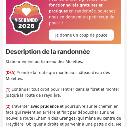
fonctionnalités gratuites et
pratiques
en randonnée, soutenez-
nous en donnant un petit coup de
pouce !
Je donne un coup de pouce
Description de la randonnée
Stationnement au hameau des Molettes.
(
D/A
) Prendre la route qui monte au château d'eau des
Molettes.
(
1
) Continuer tout droit pour rentrer dans la forêt et monter
jusqu’à la route de Freydière.
(
2
) Traverser
avec prudence
et poursuivre sur le chemin en
face qui revient en arrière et finit par déboucher sur une
nouvelle route (Chemin des Granges) qui mène au centre de
Freydière. Obliquer à droite et parvenir à une patte d'oie. Ne