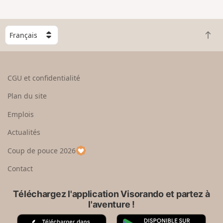
e
n
g
C
r
R
h
a
e
o
n
t
i
d
o
s
CGU et confidentialité
u
i
r
s
Plan du site
e
s
n
e
Emplois
h
z
Actualités
a
u
u
n
Coup de pouce 2026
t
p
a
Contact
y
s
Téléchargez l'application Visorando et partez à
l'aventure !
A
G