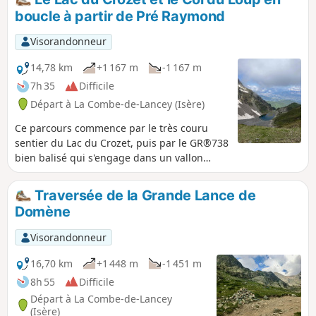
boucle à partir de Pré Raymond
Visorandonneur
14,78 km
+1 167 m
-1 167 m
7h 35
Difficile
Départ à La Combe-de-Lancey (Isère)
Ce parcours commence par le très couru
sentier du Lac du Crozet, puis par le GR®738
bien balisé qui s'engage dans un vallon
minéral cerné de pics déchiquetés d'où se
dégage une belle atmosphère de haute
Traversée de la Grande Lance de
montagne. Il passe le Col du Loup pour
Domène
redescendre le cirque du glacier de la Sitre,
dominé par les Lances de Domène. Le
Visorandonneur
glacier a disparu mais ce versant Nord offre
souvent le plaisir de fouler la neige jusqu'à
16,70 km
+1 448 m
-1 451 m
début juillet. Au niveau du Lac de la Grande
8h 55
Difficile
Sitre le sentier bifurque pour rejoindre
Départ à La Combe-de-Lancey
l'agréable Refuge du Pré Molard accessible
(Isère)