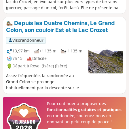
lac du Crozet, en évoluant sur plusieurs types de terrains
(pierrier, passage d'un col, forêt, lacs). Elle ne présente pas
de difficulté technique forte (escalade, passages aériens),
mais présente parfois des traversées en plein soleil, et
Depuis les Quatre Chemins, Le Grand
quelques fortes pentes.
Colon, son couloir Est et le Lac Crozet
Visorandonneur
13,97 km
+1 135 m
-1 135 m
7h 15
Difficile
Départ à Revel (Isère) (Isère)
Assez fréquentée, la randonnée au
Grand Colon se prolonge
habituellement par la descente sur le
charmant Lac Merlat, pour rejoindre le
refuge et le Col de la Pra, puis par le
Pour continuer à proposer des
Vallon Mercier, le Lac Crozet. Le
fonctionnalités gratuites et pratiques
parcours, ici proposé, est une
en randonnée, soutenez-nous en
alternative moins belle, mais plus
donnant un petit coup de pouce !
secrète, présentant un raccourci à cette