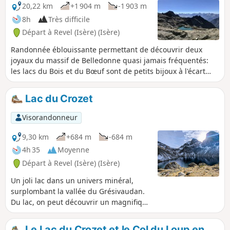
20,22 km
+1 904 m
-1 903 m
8h
Très difficile
Départ à Revel (Isère) (Isère)
Randonnée éblouissante permettant de découvrir deux
joyaux du massif de Belledonne quasi jamais fréquentés:
les lacs du Bois et du Bœuf sont de petits bijoux à l'écart
des chemins battus du massif. Le Pic du Grand Domènon,
point culminant de la promenade, est un magnifique
Lac du Crozet
belvédère bien moins visité que la Croix de Belledonne,
duquel la vue embrasse les Bauges, le Mont Blanc, les
Visorandonneur
Grandes Rousses, l'Oisans, le Dévoluy, le Taillefer, le Vercors
et la Chartreuse et bien sûr Belledonne et ses lacs.
9,30 km
+684 m
-684 m
Attention : cette randonnée est à la limite entre très et
4h 35
Moyenne
extrêmement difficile.
Départ à Revel (Isère) (Isère)
Un joli lac dans un univers minéral,
surplombant la vallée du Grésivaudan.
Du lac, on peut découvrir un magnifique
panorama sur le massif de la
Chartreuse.
Le Lac du Crozet et le Col du Loup en