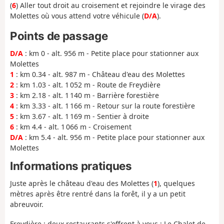
(
6
) Aller tout droit au croisement et rejoindre le virage des
Molettes où vous attend votre véhicule (
D/A
).
Points de passage
D/A
: km 0 - alt. 956 m - Petite place pour stationner aux
Molettes
1
: km 0.34 - alt. 987 m - Château d'eau des Molettes
2
: km 1.03 - alt. 1 052 m - Route de Freydière
3
: km 2.18 - alt. 1 140 m - Barrière forestière
4
: km 3.33 - alt. 1 166 m - Retour sur la route forestière
5
: km 3.67 - alt. 1 169 m - Sentier à droite
6
: km 4.4 - alt. 1 066 m - Croisement
D/A
: km 5.4 - alt. 956 m - Petite place pour stationner aux
Molettes
Informations pratiques
Juste après le château d'eau des Molettes (
1
), quelques
mètres après être rentré dans la forêt, il y a un petit
abreuvoir.
Freydière : deux restaurants s'offrent à vous : Le Chalet de