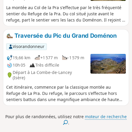
en voiture. Par un sentier traversant la forêt
La montée au Col de la Pra s'effectue par le très fréquenté
de la Combe de Lancey on retrouve le
sentier du Refuge de la Pra. Du col situé juste avant le
chemin aller qui ramène au parking.
refuge, part le sentier vers les lacs du Doménon. Il rejoint le
déversoir du premier lac, début de cette traversée.Bien que
pénible la montée par le versant Ouest largement balisée
Traversée du Pic du Grand Doménon
de marques de peinture et cairns ne présente aucune
difficulté technique ni passage exposé. La descente du
Visorandonneur
versant Est ne bénéficie pas de la même simplicité de
repérage, mais le parcours reste évident. Le retour
19,66 km
+1 577 m
-1 579 m
s'effectue en longeant le Lac du Grand Doménon puis celui
10h 05
Très difficile
du Petit Doménon pour retrouver le sentier de l'aller.
Départ à La Combe-de-Lancey
(Isère)
Cet itinéraire, commence par la classique montée au
Refuge de La Pra. Du refuge, le parcours s'effectue hors
sentiers battus dans une magnifique ambiance de haute
montagne. On prend la direction du Lac David par le
versant Ouest de la Grande Lauzière d'où s'ouvre une belle
Pour plus de randonnées, utilisez notre
moteur de recherche
vue sur les lacs Claret, Longet et Bernard. Peu après, on
.
surplombe le Lac David. Le sentier franchit un collet
descend dans un vallon et remonte une arête rocheuse