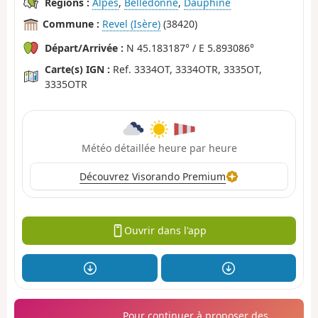
Régions :
Alpes
,
Belledonne
,
Dauphiné
Commune :
Revel (Isère)
(38420)
Départ/Arrivée :
N 45.183187° / E 5.893086°
Carte(s) IGN :
Ref. 3334OT, 3334OTR, 3335OT,
3335OTR
Météo détaillée heure par heure
Découvrez Visorando Premium
Ouvrir dans l'app
Pour continuer à proposer des