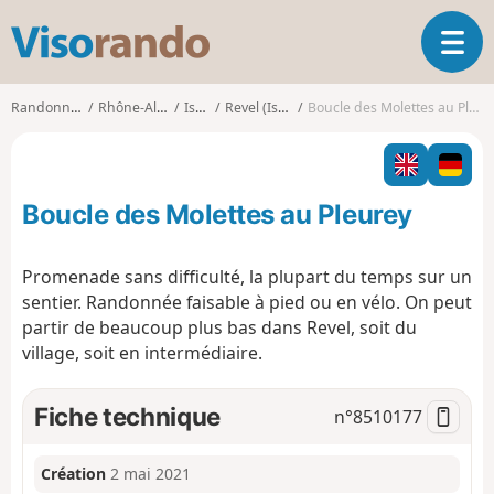
V
O
i
u
s
v
o
Randonnées
Rhône-Alpes
Isère
Revel (Isère)
Boucle des Molettes au Pleurey
r
r
i
a
r
n
l
d
Boucle des Molettes au Pleurey
a
o
n
a
Promenade sans difficulté, la plupart du temps sur un
v
sentier. Randonnée faisable à pied ou en vélo. On peut
i
partir de beaucoup plus bas dans Revel, soit du
g
village, soit en intermédiaire.
a
t
i
Fiche technique
n°
8510177
o
n
Création
2 mai 2021