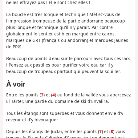
ne les effrayez pas ! Elle sont chez elles !
La boucle est très longue et technique ! Méfiez-vous de
l'impression trompeuse de la partie andorrane beaucoup
plus longue et technique qu'il n'y parait. Par contre
globalement le sentier est bien marqué entre cairns,
marques de GRT (français ou andorran) et marques Jaunes
de PR®.
Beaucoup de points d'eau sur le parcours avec tous ces lacs
! Pensez aux pastilles pour purifier votre eau car il y
beaucoup de troupeaux partout qui peuvent la souiller.
À voir
Entre les points (
3
) et (
4
) au fond de la vallée vous apercevez
El Tarter, une partie du domaine de ski d'Envalira.
Tous les étangs sont superbes et vous donnent envie d'y
revenir et d'y bivouaquer !
Depuis les étangs de Juclar, entre les points (
7
) et (
8
) vous
trouvez le Pic et le Cylindre d'Escobe, qui ne donnent pas