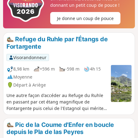
donnant un petit coup de pouce !
Je donne un coup de pouce
Refuge du Ruhle par l'Étangs de
Fortargente
Visorandonneur
8,98 km
+596 m
-598 m
4h 15
Moyenne
Départ à Ariège
Une autre façon d'accéder au Refuge du Ruhle
en passant par cet étang magnifique de
Fontargente puis celui de l'Estagnol qui mérite
un tout petit détour pour aller le voir. Arrivé au
refuge carrefour de plusieurs randonnées, la
Pic de la Coume d'Enfer en boucle
vue depuis la terrasse est splendide. Le retour
depuis le Pla de las Peyres
au point de départ n'est plus qu'une formalité.