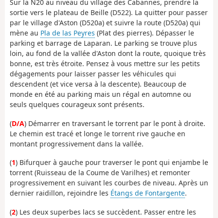
Sur la N20 au niveau du village des Cabannes, prendre la
sortie vers le plateau de Beille (D522). La quitter pour passer
par le village d'Aston (D520a) et suivre la route (D520a) qui
mène au
Pla de las Peyres
(Plat des pierres). Dépasser le
parking et barrage de Laparan. Le parking se trouve plus
loin, au fond de la vallée d'Aston dont la route, quoique très
bonne, est très étroite. Pensez à vous mettre sur les petits
dégagements pour laisser passer les véhicules qui
descendent (et vice versa à la descente). Beaucoup de
monde en été au parking mais un régal en automne ou
seuls quelques courageux sont présents.
(
D/A
) Démarrer en traversant le torrent par le pont à droite.
Le chemin est tracé et longe le torrent rive gauche en
montant progressivement dans la vallée.
(
1
) Bifurquer à gauche pour traverser le pont qui enjambe le
torrent (Ruisseau de la Coume de Varilhes) et remonter
progressivement en suivant les courbes de niveau. Après un
dernier raidillon, rejoindre les
Étangs de Fontargente
.
(
2
) Les deux superbes lacs se succèdent. Passer entre les