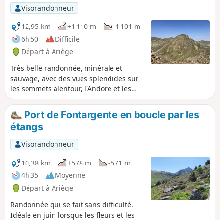
Visorandonneur
12,95 km
+1 110 m
-1 101 m
6h 50
Difficile
Départ à Ariège
Très belle randonnée, minérale et
sauvage, avec des vues splendides sur
les sommets alentour, l'Andore et les
Étangs de Fontargente. Randonnée
exigeante de par le dénivelée, quelques
Port de Fontargente en boucle par les
passages pouvant être délicats pour des
étangs
randonneurs non aguéris, et des pentes
très raides en montées et en descente.
Visorandonneur
GPS recommandé.
10,38 km
+578 m
-571 m
4h 35
Moyenne
Départ à Ariège
Randonnée qui se fait sans difficulté.
Idéale en juin lorsque les fleurs et les