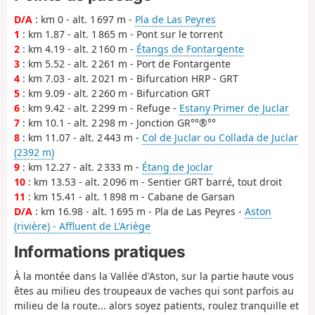
D/A
: km 0 - alt. 1 697 m -
Pla de Las Peyres
1
: km 1.87 - alt. 1 865 m - Pont sur le torrent
2
: km 4.19 - alt. 2 160 m -
Étangs de Fontargente
3
: km 5.52 - alt. 2 261 m - Port de Fontargente
4
: km 7.03 - alt. 2 021 m - Bifurcation HRP - GRT
5
: km 9.09 - alt. 2 260 m - Bifurcation GRT
6
: km 9.42 - alt. 2 299 m - Refuge -
Estany Primer de Juclar
7
: km 10.1 - alt. 2 298 m - Jonction GR°°®°°
8
: km 11.07 - alt. 2 443 m -
Col de Juclar ou Collada de Juclar
(2392 m)
9
: km 12.27 - alt. 2 333 m -
Étang de Joclar
10
: km 13.53 - alt. 2 096 m - Sentier GRT barré, tout droit
11
: km 15.41 - alt. 1 898 m - Cabane de Garsan
D/A
: km 16.98 - alt. 1 695 m - Pla de Las Peyres -
Aston
(rivière) - Affluent de L'Ariège
Informations pratiques
À la montée dans la Vallée d'Aston, sur la partie haute vous
êtes au milieu des troupeaux de vaches qui sont parfois au
milieu de la route... alors soyez patients, roulez tranquille et