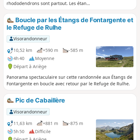
rhododendrons sont partout. Les étangs
sont magnifiques. Préférer le deuxième
pour la baignade si le cœur vous en dit,
Boucle par les Étangs de Fontargente et
il y aura moins de monde. En été le site
le Refuge de Rulhe
peut être très fréquenté. Nous avons
préféré faire la boucle dans le sens
Visorandonneur
inverse des aiguilles d'une montre :
moins de monde et montée plus
10,52 km
+590 m
-585 m
régulière.
4h 40
Moyenne
Départ à Ariège
Panorama spectaculaire sur cette randonnée aux Étangs de
Fontargente en boucle avec retour par le Refuge de Rulhe.
Pic de Cabaillère
Visorandonneur
11,63 km
+881 m
-875 m
5h 50
Difficile
Départ à Ariège