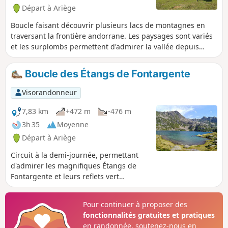
Départ à Ariège
Boucle faisant découvrir plusieurs lacs de montagnes en
traversant la frontière andorrane. Les paysages sont variés
et les surplombs permettent d'admirer la vallée depuis
plusieurs points de vue.
Boucle des Étangs de Fontargente
Visorandonneur
7,83 km
+472 m
-476 m
3h 35
Moyenne
Départ à Ariège
Circuit à la demi-journée, permettant
d'admirer les magnifiques Étangs de
Fontargente et leurs reflets vert
émeraude.
Pour continuer à proposer des
fonctionnalités gratuites et pratiques
en randonnée, soutenez-nous en