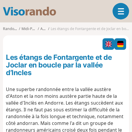
V
O
i
u
s
v
o
Randonnées
Midi-Pyrénées
Ariège
Les étangs de Fontargente et de Joclar en boucle par la vallée d’Incles
r
r
i
a
r
n
l
d
Les étangs de Fontargente et de
a
o
n
Joclar en boucle par la vallée
a
d’Incles
v
i
g
Une superbe randonnée entre la vallée austère
a
d'Aston et la non moins austère partie haute de la
t
vallée d'Inclès en Andorre. Les étangs succèdent aux
i
étangs. Il ne faut pas sous estimer la difficulté de la
o
randonnée à la fois longue et technique, notamment
n
côté andorran. Mais comme l'a dit un groupe de
randonneurs américains croisé deux fois pendant le