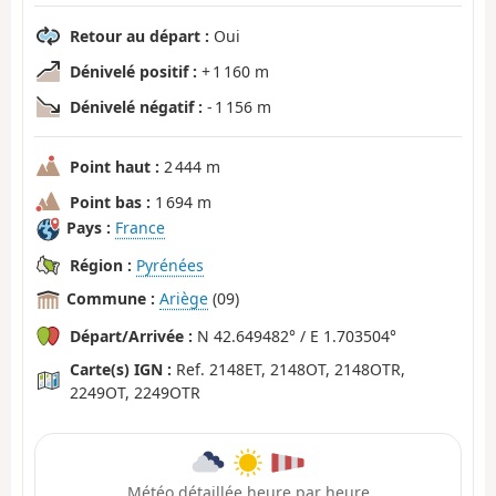
Retour au départ :
Oui
Dénivelé positif :
+ 1 160 m
Dénivelé négatif :
- 1 156 m
Point haut :
2 444 m
Point bas :
1 694 m
Pays :
France
Région :
Pyrénées
Commune :
Ariège
(09)
Départ/Arrivée :
N 42.649482° / E 1.703504°
Carte(s) IGN :
Ref. 2148ET, 2148OT, 2148OTR,
2249OT, 2249OTR
Météo détaillée heure par heure