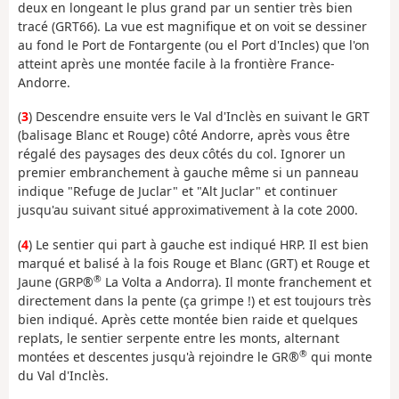
deux en longeant le plus grand par un sentier très bien
tracé (GRT66). La vue est magnifique et on voit se dessiner
au fond le Port de Fontargente (ou el Port d'Incles) que l'on
atteint après une montée facile à la frontière France-
Andorre.
(
3
) Descendre ensuite vers le Val d'Inclès en suivant le GRT
(balisage Blanc et Rouge) côté Andorre, après vous être
régalé des paysages des deux côtés du col. Ignorer un
premier embranchement à gauche même si un panneau
indique "Refuge de Juclar" et "Alt Juclar" et continuer
jusqu'au suivant situé approximativement à la cote 2000.
(
4
) Le sentier qui part à gauche est indiqué HRP. Il est bien
marqué et balisé à la fois Rouge et Blanc (GRT) et Rouge et
®
Jaune (GRP®
La Volta a Andorra). Il monte franchement et
directement dans la pente (ça grimpe !) et est toujours très
bien indiqué. Après cette montée bien raide et quelques
replats, le sentier serpente entre les monts, alternant
®
montées et descentes jusqu'à rejoindre le GR®
qui monte
du Val d'Inclès.