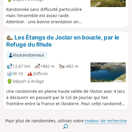
Randonnée sans difficulté particulière
mais l'ensemble est assez raide.
Attention : une bonne orientation en
montagne est nécessaire, l'utilisation
d'une carte ou d'un GPS n'est pas un
Les Étangs de Joclar en boucle, par le
luxe et vous permettront de vous
Refuge du Rhule
orienter plus facilement. Le panorama
au sommet est superbe, ainsi que le
Visorandonneur
long de la montée avec une vue sur la
belle jasse de Pinet, le pic du Ruhle et
12,67 km
+882 m
-882 m
son refuge, le pic de la Coume d'Enfer,
6h 10
Difficile
etc.
Départ à Ariège
Une randonnée en pleine haute vallée de l'Aston avec 4 lacs
à découvrir en passant par le Col de Jouclar qui fait
frontière entre la France et l'Andorre. Pour cette randonnée,
il existe plusieurs possibilités. J'ai ici pris le parti de la
proposer dans la version la plus complète, afin de vous
Pour plus de randonnées, utilisez notre
moteur de recherche
permettre de découvrir ces étangs en boucle et ainsi
.
proposer une randonnée à la journée. Bien évidemment,