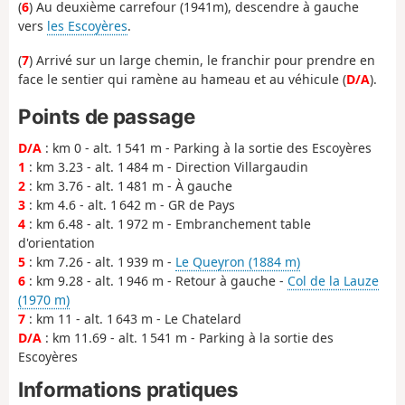
(
6
) Au deuxième carrefour (1941m), descendre à gauche
vers
les Escoyères
.
(
7
) Arrivé sur un large chemin, le franchir pour prendre en
face le sentier qui ramène au hameau et au véhicule (
D/A
).
Points de passage
D/A
: km 0 - alt. 1 541 m - Parking à la sortie des Escoyères
1
: km 3.23 - alt. 1 484 m - Direction Villargaudin
2
: km 3.76 - alt. 1 481 m - À gauche
3
: km 4.6 - alt. 1 642 m - GR de Pays
4
: km 6.48 - alt. 1 972 m - Embranchement table
d'orientation
5
: km 7.26 - alt. 1 939 m -
Le Queyron (1884 m)
6
: km 9.28 - alt. 1 946 m - Retour à gauche -
Col de la Lauze
(1970 m)
7
: km 11 - alt. 1 643 m - Le Chatelard
D/A
: km 11.69 - alt. 1 541 m - Parking à la sortie des
Escoyères
Informations pratiques