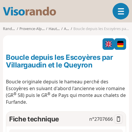
V
O
i
u
s
v
o
Randonnées
Provence-Alpes-Côte d'Azur
Hautes-Alpes
Arvieux
Boucle depuis les Escoyères par Villargaudin et le Queyron
r
r
i
a
r
n
l
d
Boucle depuis les Escoyères par
a
o
n
Villargaudin et le Queyron
a
v
Boucle originale depuis le hameau perché des
i
Escoyères en suivant d'abord l'ancienne voie romaine
g
®
®
a
(GR
58) puis le GR
de Pays qui monte aux chalets de
t
Furfande.
i
o
Fiche technique
n°
2707666
n