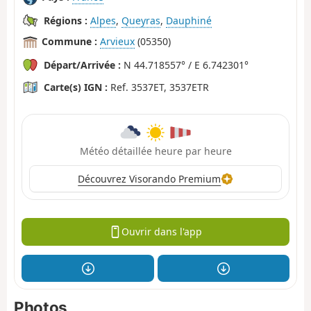
Régions :
Alpes
,
Queyras
,
Dauphiné
Commune :
Arvieux
(05350)
Départ/Arrivée :
N 44.718557° / E 6.742301°
Carte(s) IGN :
Ref. 3537ET, 3537ETR
Météo détaillée heure par heure
Découvrez Visorando Premium
Ouvrir dans l'app
Photos