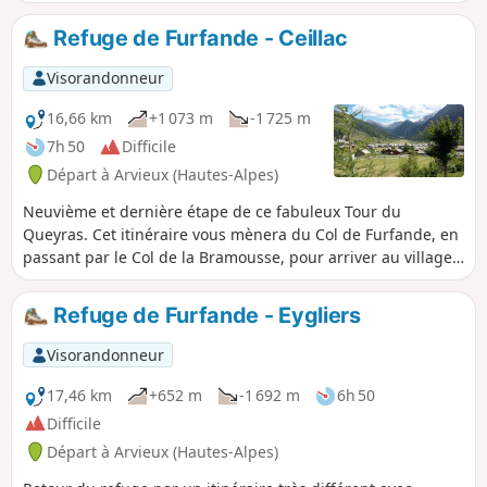
Refuge de Furfande - Ceillac
Visorandonneur
16,66 km
+1 073 m
-1 725 m
7h 50
Difficile
Départ à Arvieux (Hautes-Alpes)
Neuvième et dernière étape de ce fabuleux Tour du
Queyras. Cet itinéraire vous mènera du Col de Furfande, en
passant par le Col de la Bramousse, pour arriver au village
de Ceillac et au gite des Baladins. Le dénivelé négatif est
particulièrement éprouvant, notamment la descente jusqu'à
Refuge de Furfande - Eygliers
la Combe du Queyras. Le dénivelé positif est tout aussi
important, mais sans difficulté technique. La vue du col
Visorandonneur
vous permet d'avoir une splendide vue sur les Pics de la
Font-Sancte.
17,46 km
+652 m
-1 692 m
6h 50
Difficile
Départ à Arvieux (Hautes-Alpes)