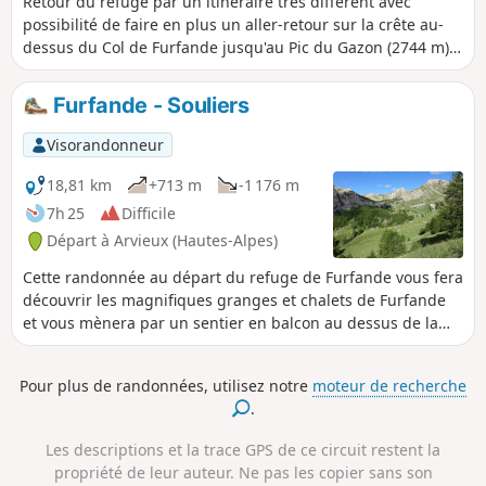
Retour du refuge par un itinéraire très différent avec
possibilité de faire en plus un aller-retour sur la crête au-
dessus du Col de Furfande jusqu'au Pic du Gazon (2744 m).
Très belle vue.
Furfande - Souliers
Visorandonneur
18,81 km
+713 m
-1 176 m
7h 25
Difficile
Départ à Arvieux (Hautes-Alpes)
Cette randonnée au départ du refuge de Furfande vous fera
découvrir les magnifiques granges et chalets de Furfande
et vous mènera par un sentier en balcon au dessus de la
combe du Queyras où serpente le Guil, puis à Souliers par
une montée à partir du lieudit Les Moullins dans la vallée
Pour plus de randonnées, utilisez notre
moteur de recherche
d'Arvieux.
.
Les descriptions et la trace GPS de ce circuit restent la
propriété de leur auteur. Ne pas les copier sans son