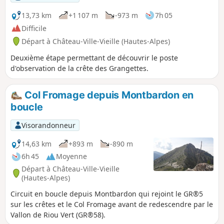
13,73 km
+1 107 m
-973 m
7h 05
Difficile
Départ à Château-Ville-Vieille (Hautes-Alpes)
Deuxième étape permettant de découvrir le poste
d'observation de la crête des Grangettes.
Col Fromage depuis Montbardon en
boucle
Visorandonneur
14,63 km
+893 m
-890 m
6h 45
Moyenne
Départ à Château-Ville-Vieille
(Hautes-Alpes)
Circuit en boucle depuis Montbardon qui rejoint le GR®5
sur les crêtes et le Col Fromage avant de redescendre par le
Vallon de Riou Vert (GR®58).