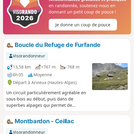
en randonnée, soutenez-nous en
donnant un petit coup de pouce !
Je donne un coup de pouce
Boucle du Refuge de Furfande
Visorandonneur
13,58 km
+767 m
-768 m
6h 05
Moyenne
Départ à Arvieux (Hautes-Alpes)
Un circuit particulièrement agréable en
sous-bois au début, puis dans de
superbes alpages qui permet de
traverser le village d'alpage des
Granges de Furfande pour se terminer
Montbardon - Ceillac
au refuge sous le col de même nom.
Visorandonneur