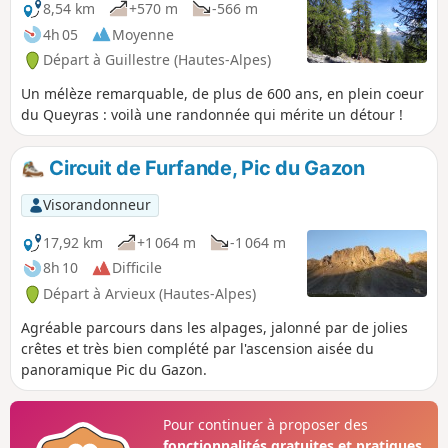
8,54 km
+570 m
-566 m
4h 05
Moyenne
Départ à Guillestre (Hautes-Alpes)
Un mélèze remarquable, de plus de 600 ans, en plein coeur
du Queyras : voilà une randonnée qui mérite un détour !
Circuit de Furfande, Pic du Gazon
Visorandonneur
17,92 km
+1 064 m
-1 064 m
8h 10
Difficile
Départ à Arvieux (Hautes-Alpes)
Agréable parcours dans les alpages, jalonné par de jolies
crêtes et très bien complété par l'ascension aisée du
panoramique Pic du Gazon.
Pour continuer à proposer des
fonctionnalités gratuites et pratiques