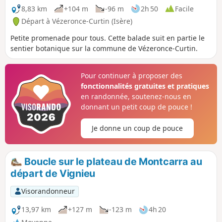
8,83 km
+104 m
-96 m
2h 50
Facile
Départ à Vézeronce-Curtin (Isère)
Petite promenade pour tous. Cette balade suit en partie le
sentier botanique sur la commune de Vézeronce-Curtin.
Pour continuer à proposer des
fonctionnalités gratuites et pratiques
en randonnée, soutenez-nous en
donnant un petit coup de pouce !
Je donne un coup de pouce
Boucle sur le plateau de Montcarra au
départ de Vignieu
Visorandonneur
13,97 km
+127 m
-123 m
4h 20