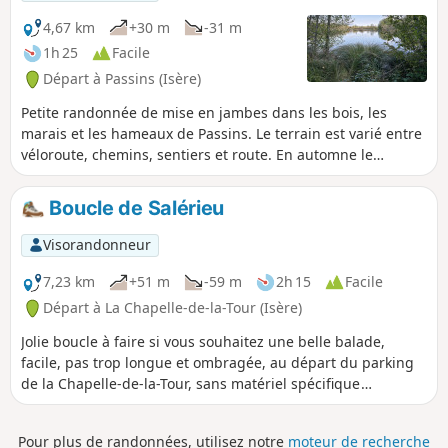
4,67 km
+30 m
-31 m
1h 25
Facile
Départ à Passins (Isère)
Petite randonnée de mise en jambes dans les bois, les
marais et les hameaux de Passins. Le terrain est varié entre
véloroute, chemins, sentiers et route. En automne le
paysage est très coloré.
Boucle de Salérieu
Visorandonneur
7,23 km
+51 m
-59 m
2h 15
Facile
Départ à La Chapelle-de-la-Tour (Isère)
Jolie boucle à faire si vous souhaitez une belle balade,
facile, pas trop longue et ombragée, au départ du parking
de la Chapelle-de-la-Tour, sans matériel spécifique
nécessaire. Vous pourrez potentiellement observer des
poneys, chevaux, bovins, etc. Nous y sommes allés en mai,
Pour plus de randonnées, utilisez notre
moteur de recherche
nous vous conseillons d'y aller le matin pour avoir de