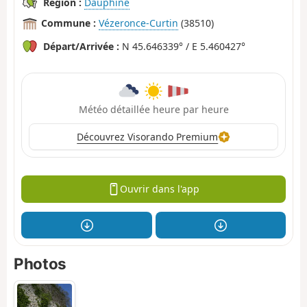
Région :
Dauphiné
Commune :
Vézeronce-Curtin
(38510)
Départ/Arrivée :
N 45.646339° / E 5.460427°
Météo détaillée heure par heure
Découvrez Visorando Premium
Ouvrir dans l'app
Photos