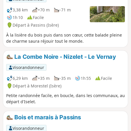
3,38 km
+70 m
-71 m
1h 10
Facile
Départ à Passins (Isère)
À la lisière du bois puis dans son cœur, cette balade pleine
de charme saura réjouir tout le monde.
La Combe Noire - Nizelet - Le Vernay
Visorandonneur
6,29 km
+35 m
-35 m
1h 55
Facile
Départ à Morestel (Isère)
Petite randonnée facile, en boucle, dans les communaux, au
départ d'Iselet.
Bois et marais à Passins
Visorandonneur