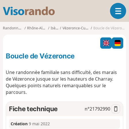
V
O
i
u
s
v
o
Randonnées
Rhône-Alpes
Isère
Vézeronce-Curtin
Boucle de Vézeronce
r
r
i
a
r
n
l
d
Boucle de Vézeronce
a
o
n
a
Une randonnée familiale sans difficulté, des marais
v
de Vézeronce jusque sur les hauteurs de Charray.
i
Quelques points naturels remarquables sur le
g
parcours.
a
t
i
Fiche technique
n°
21792990
o
n
Création
9 mai 2022