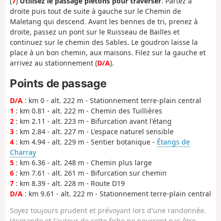
(
7
)
Utilisez le passage piétons pour traverser
. Partez à
droite puis tout de suite à gauche sur le Chemin de
Maletang qui descend. Avant les bennes de tri, prenez à
droite, passez un pont sur le Ruisseau de Bailles et
continuez sur le chemin des Sables. Le goudron laisse la
place à un bon chemin, aux maisons. Filez sur la gauche et
arrivez au stationnement (
D/A
).
Points de passage
D/A
: km 0 - alt. 222 m - Stationnement terre-plain central
1
: km 0.81 - alt. 222 m - Chemin des Tuillières
2
: km 2.11 - alt. 223 m - Bifurcation avant l'étang
3
: km 2.84 - alt. 227 m - L'espace naturel sensible
4
: km 4.94 - alt. 229 m - Sentier botanique -
Étangs de
Charray
5
: km 6.36 - alt. 248 m - Chemin plus large
6
: km 7.61 - alt. 261 m - Bifurcation sur chemin
7
: km 8.39 - alt. 228 m - Route D19
D/A
: km 9.61 - alt. 222 m - Stationnement terre-plain central
Soyez toujours prudent et prévoyant lors d'une randonnée.
Visorando et l'auteur de cette fiche ne pourront pas être