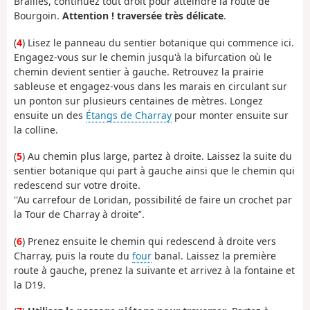
Brailles, continuez tout droit pour atteindre la route de
Bourgoin.
Attention ! traversée très délicate
.
(
4
) Lisez le panneau du sentier botanique qui commence ici.
Engagez-vous sur le chemin jusqu'à la bifurcation où le
chemin devient sentier à gauche. Retrouvez la prairie
sableuse et engagez-vous dans les marais en circulant sur
un ponton sur plusieurs centaines de mètres. Longez
ensuite un des
Étangs de Charray
pour monter ensuite sur
la colline.
(
5
) Au chemin plus large, partez à droite. Laissez la suite du
sentier botanique qui part à gauche ainsi que le chemin qui
redescend sur votre droite.
''Au carrefour de Loridan, possibilité de faire un crochet par
la Tour de Charray à droite’'.
(
6
) Prenez ensuite le chemin qui redescend à droite vers
Charray, puis la route du
four
banal. Laissez la première
route à gauche, prenez la suivante et arrivez à la fontaine et
la D19.