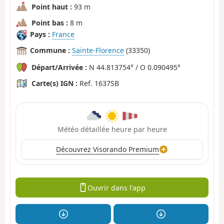
Point haut :
93 m
Point bas :
8 m
Pays :
France
Commune :
Sainte-Florence
(33350)
Départ/Arrivée :
N 44.813754° / O 0.090495°
Carte(s) IGN :
Ref. 1637SB
Météo détaillée heure par heure
Découvrez Visorando Premium
Ouvrir dans l'app