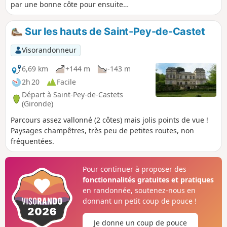
par une bonne côte pour ensuite
découvrir au sommet une belle vue sur
la vallée de la Dordogne et sur Castillon-
Sur les hauts de Saint-Pey-de-Castet
la-Bataille. Parcours entre vignes, bois,
prairies, peu de macadam. On termine
Visorandonneur
par une bonne côte, moins raide
cependant qu'au départ.
6,69 km
+144 m
-143 m
2h 20
Facile
Départ à Saint-Pey-de-Castets
(Gironde)
Parcours assez vallonné (2 côtes) mais jolis points de vue !
Paysages champêtres, très peu de petites routes, non
fréquentées.
Pour continuer à proposer des
fonctionnalités gratuites et pratiques
en randonnée, soutenez-nous en
donnant un petit coup de pouce !
Je donne un coup de pouce