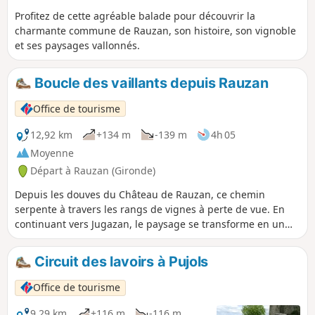
Profitez de cette agréable balade pour découvrir la
charmante commune de Rauzan, son histoire, son vignoble
et ses paysages vallonnés.
Boucle des vaillants depuis Rauzan
Office de tourisme
12,92 km
+134 m
-139 m
4h 05
Moyenne
Départ à Rauzan (Gironde)
Depuis les douves du Château de Rauzan, ce chemin
serpente à travers les rangs de vignes à perte de vue. En
continuant vers Jugazan, le paysage se transforme en un
relief vallonné offrant de magnifiques panoramas sur la
vallée de l’Engranne.
Circuit des lavoirs à Pujols
Office de tourisme
9,29 km
+116 m
-116 m