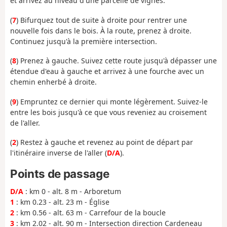
et arrivez au niveau d'une parcelle de vignes.
(
7
) Bifurquez tout de suite à droite pour rentrer une
nouvelle fois dans le bois. À la route, prenez à droite.
Continuez jusqu'à la première intersection.
(
8
) Prenez à gauche. Suivez cette route jusqu'à dépasser une
étendue d'eau à gauche et arrivez à une fourche avec un
chemin enherbé à droite.
(
9
) Empruntez ce dernier qui monte légèrement. Suivez-le
entre les bois jusqu'à ce que vous reveniez au croisement
de l'aller.
(
2
) Restez à gauche et revenez au point de départ par
l'itinéraire inverse de l'aller (
D/A
).
Points de passage
D/A
: km 0 - alt. 8 m - Arboretum
1
: km 0.23 - alt. 23 m - Église
2
: km 0.56 - alt. 63 m - Carrefour de la boucle
3
: km 2.02 - alt. 90 m - Intersection direction Cardeneau