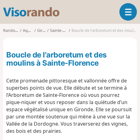
V
O
i
u
s
v
o
Randonnées
Aquitaine
Gironde
Sainte-Florence
Boucle de l'arboretum et des moulins à Sainte-Florence
r
r
i
a
r
n
Boucle de l'arboretum et des
l
d
a
moulins à Sainte-Florence
o
n
a
Cette promenade pittoresque et vallonnée offre de
v
i
superbes points de vue. Elle débute et se termine à
g
l’Arboretum de Sainte-Florence où vous pourrez
a
pique-niquer et vous reposer dans la quiétude d’un
t
espace végétalisé unique en Gironde. Elle se poursuit
i
par une montée soutenue qui mène à une vue sur la
o
Vallée de la Dordogne. Vous traverserez des vignes,
n
des bois et des prairies.