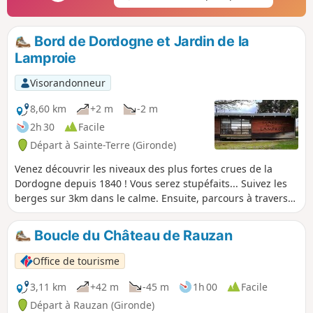
Bord de Dordogne et Jardin de la
Lamproie
Visorandonneur
8,60 km
+2 m
-2 m
2h 30
Facile
Départ à Sainte-Terre (Gironde)
Venez découvrir les niveaux des plus fortes crues de la
Dordogne depuis 1840 ! Vous serez stupéfaits... Suivez les
berges sur 3km dans le calme. Ensuite, parcours à travers
les vignes et d'agréables petits hameaux. Circuit totalement
plat, sur de petites routes très peu fréquentées. Attention :
Boucle du Château de Rauzan
en cas de fortes marées, zones inondées.
Office de tourisme
3,11 km
+42 m
-45 m
1h 00
Facile
Départ à Rauzan (Gironde)