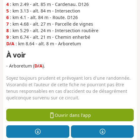
4
: km 2.49 - alt. 85 m - Cardenau. D126
5
: km 3.13 - alt. 84 m - Intersection
6
: km 4.1 - alt. 84 m - Route. D126
7
: km 4.68 - alt. 27 m - Parcelle de vignes
8
: km 5.29 - alt. 24 m - Intersection routière
9
: km 6.74 - alt. 21 m - Chemin enherbé
D/A
: km 8.64 - alt. 8 m - Arboretum
À voir
- Arboretum (
D/A
).
Soyez toujours prudent et prévoyant lors d'une randonnée.
Visorando et l'auteur de cette fiche ne pourront pas être
tenus responsables en cas d'accident ou de désagrément
quelconque survenu sur ce circuit.
Ouvrir dans l'app