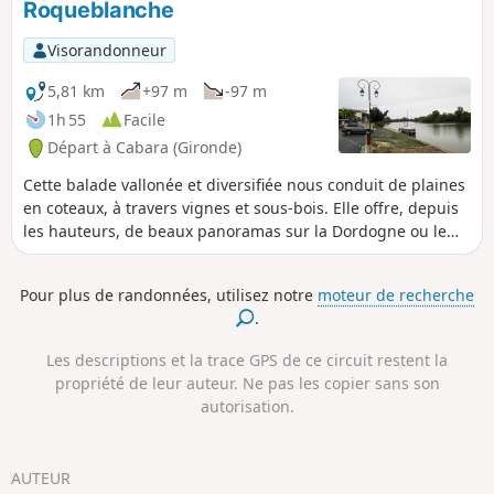
Roqueblanche
Visorandonneur
5,81 km
+97 m
-97 m
1h 55
Facile
Départ à Cabara (Gironde)
Cette balade vallonée et diversifiée nous conduit de plaines
en coteaux, à travers vignes et sous-bois. Elle offre, depuis
les hauteurs, de beaux panoramas sur la Dordogne ou le
vignoble et de saisissantes sensations dans les sous-bois
épais...
Pour plus de randonnées, utilisez notre
moteur de recherche
.
Les descriptions et la trace GPS de ce circuit restent la
propriété de leur auteur. Ne pas les copier sans son
autorisation.
AUTEUR