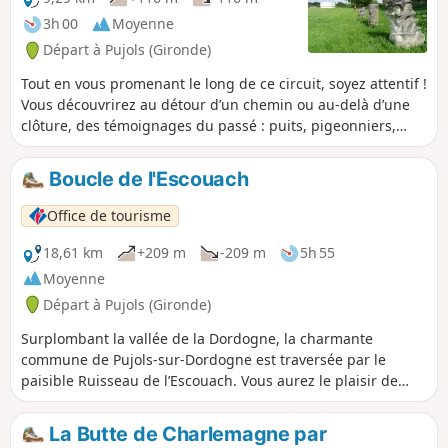
3h 00
Moyenne
Départ à Pujols (Gironde)
Tout en vous promenant le long de ce circuit, soyez attentif !
Vous découvrirez au détour d’un chemin ou au-delà d’une
clôture, des témoignages du passé : puits, pigeonniers,
moulins. Vous pourrez également rencontrer des
viticulteurs qui vous parleront de leur passion et vous
Boucle de l'Escouach
feront déguster leurs vins.
Office de tourisme
18,61 km
+209 m
-209 m
5h 55
Moyenne
Départ à Pujols (Gironde)
Surplombant la vallée de la Dordogne, la charmante
commune de Pujols-sur-Dordogne est traversée par le
paisible Ruisseau de l’Escouach. Vous aurez le plaisir de
vous immerger dans une atmosphère calme, entourée par
les magnifiques paysages environnants, composés de
La Butte de Charlemagne par
vignobles et de forêts.