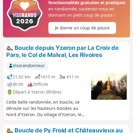
fonctionnalités gratuites et pratiques
sur l'ancien aqueduc (enterré) d'Yzeron qui alimentait Lyon
en randonnée, soutenez-nous en
en eau à l'époque gallo-romaine (panneaux descriptifs très
donnant un petit coup de pouce !
bien faits sur le parcours).
Je donne un coup de pouce
Boucle depuis Yzeron par La Croix de
Pars, le Col de Malval, Les Rivoires
Visorandonneur
21,92 km
+615 m
-611 m
8h 00
Difficile
Départ à Yzeron (Rhône)
Cette belle randonnée, en boucle, se
déroule sur les hauteurs boisées au
Nord d'Yzeron. Du village d'Yzeron, le
circuit, entièrement balisé, passe par le
Lac du Ronzey et, à la suite de la
Boucle de Py Froid et Châteauvieux au