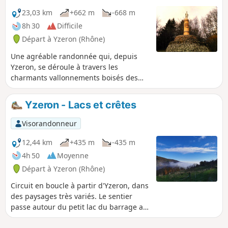
23,03 km
+662 m
-668 m
8h 30
Difficile
Départ à Yzeron (Rhône)
Une agréable randonnée qui, depuis
Yzeron, se déroule à travers les
charmants vallonnements boisés des
Monts du Lyonnais, en proposant, tout
au long, de beaux points de vue sur la
Yzeron - Lacs et crêtes
Vallée du Rhône et les Alpes. D'Yzeron,
l'itinéraire longe le Lac du Ronzey et
Visorandonneur
rejoint le Col de la Croix de Pars, puis la
petite chapelle Saint-Clair avant de
12,44 km
+435 m
-435 m
passer aux Jumeaux pour gagner le Col
4h 50
Moyenne
de Malval, d'où il redescend sur Le
Départ à Yzeron (Rhône)
Barthélemy. Il grimpe à la Croix de
Garde et, après la Milonière, suit le
Circuit en boucle à partir d'Yzeron, dans
tracé de l'Aqueduc Romain d'Yzeron,
des paysages très variés. Le sentier
jusqu'aux Esselards, puis remonte sur le
passe autour du petit lac du barrage au
Crêt de la Madone avant de rejoindre
pied d'Yzeron puis, en fin de randonnée
Yzeron.