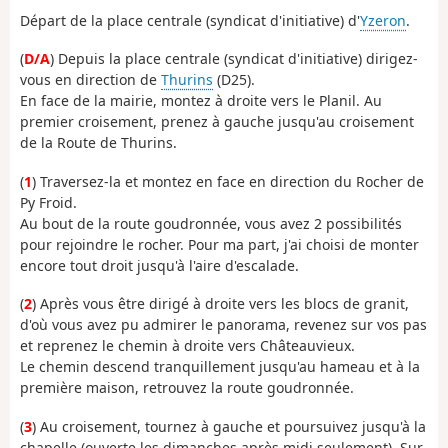
Départ de la place centrale (syndicat d'initiative) d'
Yzeron
.
(
D/A
) Depuis la place centrale (syndicat d'initiative) dirigez-
vous en direction de
Thurins
(D25).
En face de la mairie, montez à droite vers le Planil. Au
premier croisement, prenez à gauche jusqu'au croisement
de la Route de Thurins.
(
1
) Traversez-la et montez en face en direction du Rocher de
Py Froid.
Au bout de la route goudronnée, vous avez 2 possibilités
pour rejoindre le rocher. Pour ma part, j'ai choisi de monter
encore tout droit jusqu'à l'aire d'escalade.
(
2
) Après vous être dirigé à droite vers les blocs de granit,
d'où vous avez pu admirer le panorama, revenez sur vos pas
et reprenez le chemin à droite vers Châteauvieux.
Le chemin descend tranquillement jusqu'au hameau et à la
première maison, retrouvez la route goudronnée.
(
3
) Au croisement, tournez à gauche et poursuivez jusqu'à la
chapelle (ouverte les dimanches après midi seulement). Sur