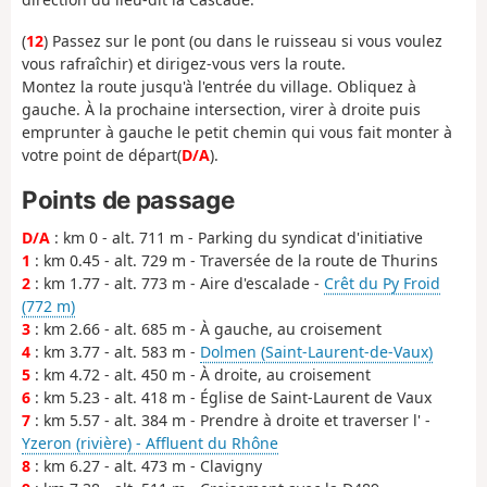
(
12
) Passez sur le pont (ou dans le ruisseau si vous voulez
vous rafraîchir) et dirigez-vous vers la route.
Montez la route jusqu'à l'entrée du village. Obliquez à
gauche. À la prochaine intersection, virer à droite puis
emprunter à gauche le petit chemin qui vous fait monter à
votre point de départ(
D/A
).
Points de passage
D/A
: km 0 - alt. 711 m - Parking du syndicat d'initiative
1
: km 0.45 - alt. 729 m - Traversée de la route de Thurins
2
: km 1.77 - alt. 773 m - Aire d'escalade -
Crêt du Py Froid
(772 m)
3
: km 2.66 - alt. 685 m - À gauche, au croisement
4
: km 3.77 - alt. 583 m -
Dolmen (Saint-Laurent-de-Vaux)
5
: km 4.72 - alt. 450 m - À droite, au croisement
6
: km 5.23 - alt. 418 m - Église de Saint-Laurent de Vaux
7
: km 5.57 - alt. 384 m - Prendre à droite et traverser l' -
Yzeron (rivière) - Affluent du Rhône
8
: km 6.27 - alt. 473 m - Clavigny