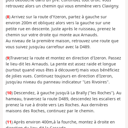
retrouvez alors un chemin qui vous emmène vers Clavigny.
(
8
) Arrivez sur la route d'Yzeron, partez à gauche sur
environ 200m et obliquez alors vers la gauche sur une
petite rue en descente. Juste après le ruisseau, prenez le
chemin sur votre droite qui monte aux Arnauds.
Au niveau de la première maison, retrouvez une route que
vous suivez jusqu'au carrefour avec la D489.
(
9
)Traversez la route et montez en direction d'Izeron. Passez
le lieu-dit les Arnauds. La pente est assez raide et longue
(surtout quand vous êtes à découvert) mais vous bénéficiez
de jolies vues. Continuez toujours en direction d'Izeron,
jusqu'au niveau du panneau indicateur "Les Rivoires".
(
10
) Descendez, à gauche jusqu'à La Brally ("les Roches"). Au
hameau, traversez la route D489, descendez les escaliers et
prenez la rue à droite vers Les Roches. Aux dernières
maisons des Roches, continuez par le chemin.
(
11
) Après environ 400m,à la fourche, montez à droite en
direction du lieu-dit la Cascade.