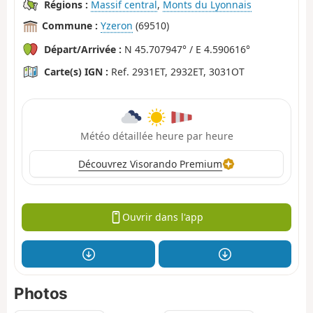
Régions :
Massif central
,
Monts du Lyonnais
Commune :
Yzeron
(69510)
Départ/Arrivée :
N 45.707947° / E 4.590616°
Carte(s) IGN :
Ref. 2931ET, 2932ET, 3031OT
Météo détaillée heure par heure
Découvrez Visorando Premium
Ouvrir dans l'app
Photos