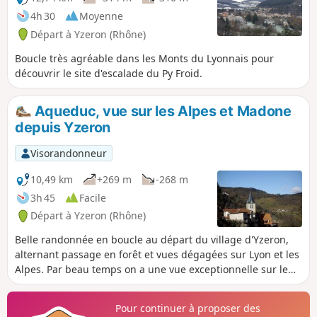
4h 30
Moyenne
Départ à Yzeron (Rhône)
Boucle très agréable dans les Monts du Lyonnais pour
découvrir le site d'escalade du Py Froid.
Aqueduc, vue sur les Alpes et Madone
depuis Yzeron
Visorandonneur
10,49 km
+269 m
-268 m
3h 45
Facile
Départ à Yzeron (Rhône)
Belle randonnée en boucle au départ du village d'Yzeron,
alternant passage en forêt et vues dégagées sur Lyon et les
Alpes. Par beau temps on a une vue exceptionnelle sur le
massif alpin : on peut aisément reconnaitre le Mont Blanc,
le massif de Belledonne, la Chartreuse, le Vercors et même
Pour continuer à proposer des
(pour les connaisseurs) la Meije ! Vous cheminerez en partie