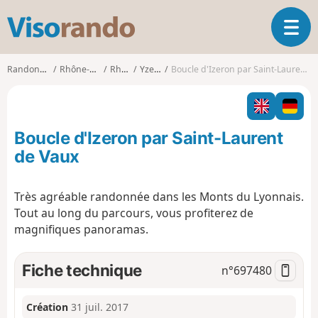
V
O
i
u
s
v
o
Randonnées
Rhône-Alpes
Rhône
Yzeron
Boucle d'Izeron par Saint-Laurent de Vaux
r
r
i
a
r
n
l
d
Boucle d'Izeron par Saint-Laurent
a
o
n
de Vaux
a
v
Très agréable randonnée dans les Monts du Lyonnais.
i
Tout au long du parcours, vous profiterez de
g
a
magnifiques panoramas.
t
i
Fiche technique
n°
697480
o
n
Création
31 juil. 2017