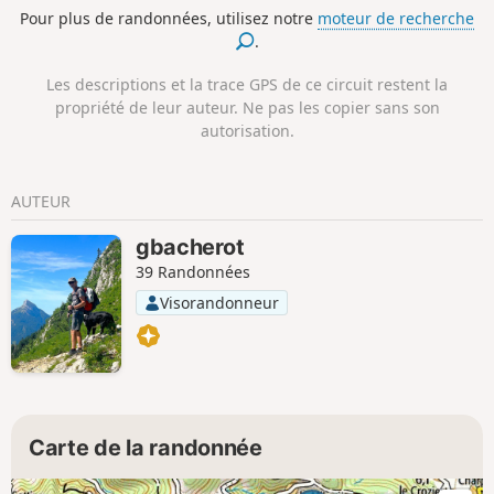
le long du Lac d'Yzeron dont les
Pour plus de randonnées, utilisez notre
moteur de recherche
nouveaux aménagements viennent
.
d'être inaugurés le 19/07/14.
Les descriptions et la trace GPS de ce circuit restent la
propriété de leur auteur. Ne pas les copier sans son
autorisation.
AUTEUR
gbacherot
39 Randonnées
Visorandonneur
Carte de la randonnée