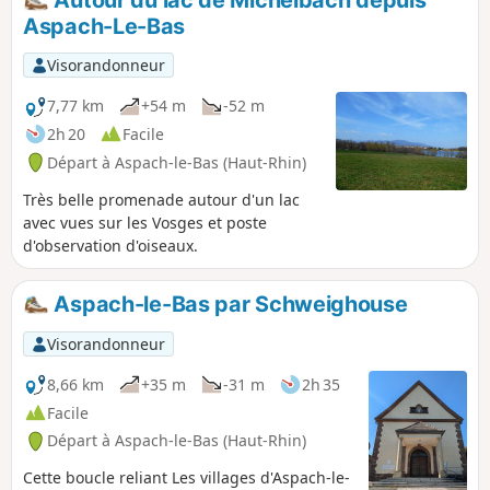
Aspach-Le-Bas
Visorandonneur
7,77 km
+54 m
-52 m
2h 20
Facile
Départ à Aspach-le-Bas (Haut-Rhin)
Très belle promenade autour d'un lac
avec vues sur les Vosges et poste
d'observation d'oiseaux.
Aspach-le-Bas par Schweighouse
Visorandonneur
8,66 km
+35 m
-31 m
2h 35
Facile
Départ à Aspach-le-Bas (Haut-Rhin)
Cette boucle reliant Les villages d'Aspach-le-