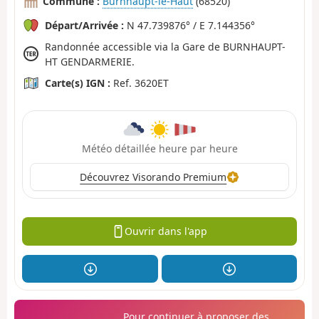
Commune :
Burnhaupt-le-Haut
(68520)
Départ/Arrivée :
N 47.739876° / E 7.144356°
Randonnée accessible via la Gare de BURNHAUPT-
HT GENDARMERIE.
Carte(s) IGN :
Ref. 3620ET
Météo détaillée heure par heure
Découvrez Visorando Premium
Ouvrir dans l'app
Pour continuer à proposer des