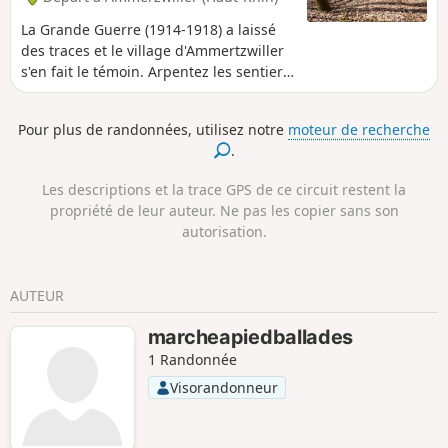
La Grande Guerre (1914-1918) a laissé
des traces et le village d'Ammertzwiller
s'en fait le témoin. Arpentez les sentiers
forestiers et apprenez-en davantage sur
ce conflit à travers la découverte de
Pour plus de randonnées, utilisez notre
moteur de recherche
divers vestiges et histoires, grâce à ce
.
circuit de la mémoire.
Les descriptions et la trace GPS de ce circuit restent la
propriété de leur auteur. Ne pas les copier sans son
autorisation.
AUTEUR
marcheapiedballades
1 Randonnée
Visorandonneur