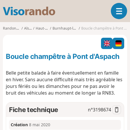
V
O
i
u
s
v
o
Randonnées
Alsace
Haut-Rhin
Burnhaupt-le-Haut
Boucle champêtre à Pont d'Aspach
r
r
i
a
r
n
l
d
Boucle champêtre à Pont d'Aspach
a
o
n
a
Belle petite balade à faire éventuellement en famille
v
en hiver. Sans aucune difficulté mais très agréable les
i
jours fériés ou les dimanches pour ne pas avoir le
g
bruit des véhicules au moment de longer la RN83.
a
t
i
Fiche technique
n°
3198674
o
n
Création
8 mai 2020