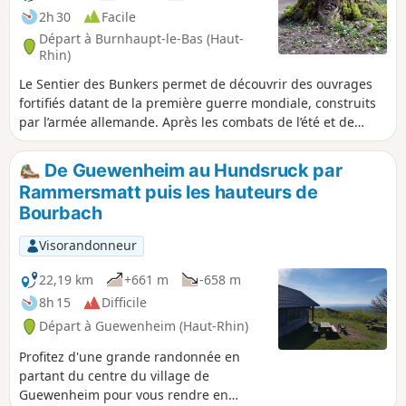
2h 30
Facile
Départ à Burnhaupt-le-Bas (Haut-
Rhin)
Le Sentier des Bunkers permet de découvrir des ouvrages
fortifiés datant de la première guerre mondiale, construits
par l’armée allemande. Après les combats de l’été et de
l’automne 1914, le front de Haute-Alsace se stabilise sur une
ligne Cernay-Dannemarie. Le ban communal de Burnhaupt-
De Guewenheim au Hundsruck par
le-Bas reste du coté allemand. En décembre 1914 et janvier
Rammersmatt puis les hauteurs de
1915, les offensives françaises dans ce secteur se brisent
Bourbach
régulièrement sur les lignes allemandes au prix de
nombreuses victimes.
Visorandonneur
22,19 km
+661 m
-658 m
8h 15
Difficile
Départ à Guewenheim (Haut-Rhin)
Profitez d'une grande randonnée en
partant du centre du village de
Guewenheim pour vous rendre en