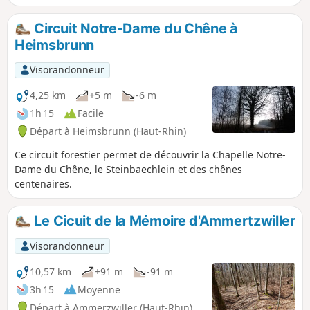
direction du Col du Hundsruck. Vous
pourrez profiter de belles vues sur la
Circuit Notre-Dame du Chêne à
plaine, sur le Lac de Michelbach, des
Heimsbrunn
hauteurs des Bourbach et prendre un
repas au Chalet du Hochburg à
Visorandonneur
Rammersmatt. Par beau temps, vous
pourrez espérer apercevoir les
4,25 km
+5 m
-6 m
montagnes enneigées des Alpes.
1h 15
Facile
Départ à Heimsbrunn (Haut-Rhin)
Ce circuit forestier permet de découvrir la Chapelle Notre-
Dame du Chêne, le Steinbaechlein et des chênes
centenaires.
Le Cicuit de la Mémoire d'Ammertzwiller
Visorandonneur
10,57 km
+91 m
-91 m
3h 15
Moyenne
Départ à Ammerzwiller (Haut-Rhin)