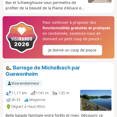
Bas et Schweighouse vous permettra de
profiter de la beauté de la Plaine d'Alsace et
du flanc Sud des Vosges, avec une surprise...
de taille.
Pour continuer à proposer des
fonctionnalités gratuites et pratiques
en randonnée, soutenez-nous en
donnant un petit coup de pouce !
Je donne un coup de pouce
Barrage de Michelbach par
Guewenheim
Visorandonneur
11,17 km
+141 m
-135 m
3h 35
Moyenne
Départ à Haut-Rhin
Belle balade familiale entre forêts et rives. Découvrir ce