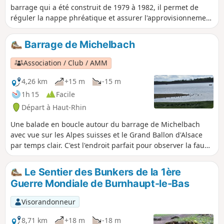
barrage qui a été construit de 1979 à 1982, il permet de
réguler la nappe phréatique et assurer l'approvisionnement
en eau potable de l'agglomération mulhousienne et ses
environs. C'est un lieu protégé, partez à la rencontre des
Barrage de Michelbach
oiseaux de sa réserve naturelle.
Association / Club / AMM
4,26 km
+15 m
-15 m
1h 15
Facile
Départ à Haut-Rhin
Une balade en boucle autour du barrage de Michelbach
avec vue sur les Alpes suisses et le Grand Ballon d'Alsace
par temps clair. C'est l'endroit parfait pour observer la faune
sauvage. Tout au long du chemin, des panneaux te donnent
des infos sur ce que tu peux voir et sur l'histoire du site.
Le Sentier des Bunkers de la 1ère
Guerre Mondiale de Burnhaupt-le-Bas
Visorandonneur
8,71 km
+18 m
-18 m