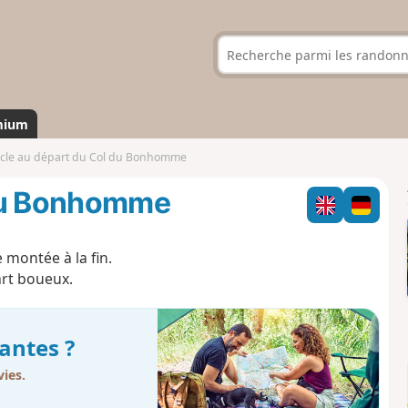
mium
cle au départ du Col du Bonhomme
 du Bonhomme
 montée à la fin.
art boueux.
antes ?
ies.