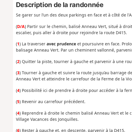
Description de la randonnée
Se garer sur l’un des deux parkings en face et à côté de
(
D/A
) Partir sur le chemin, balisé Anneau Vert, situé à dr
escalier, puis aller à droite pour rejoindre la route D415.
(
1
) La traverser
avec prudence
et poursuivre en face. Prolo
balisage Anneau Vert. Par un cheminent vallonné, parvenir
(
2
) Quitter la piste, tourner à gauche et parvenir à une rou
(
3
) Tourner à gauche et suivre la route jusqu’au barrage dev
Anneau Vert et atteindre le carrefour de la Ferme de la Viol
(
4
) Possibilité ici de prendre à droite pour accéder à la fer
(
5
) Revenir au carrefour précédent.
(
4
) Reprendre à droite le chemin balisé Anneau Vert et le 
Village Vacances des Jonquilles.
(
6
) Rester à gauche et, en descente, parvenir à la D415.