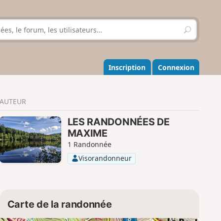
R
e
c
h
e
Inscription
Connexion
r
c
h
AUTEUR
e
r
LES RANDONNÉES DE
MAXIME
1 Randonnée
Visorandonneur
Carte de la randonnée