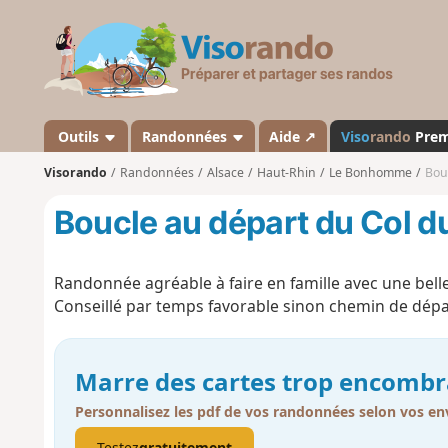
V
i
s
o
r
a
Outils
Randonnées
Aide ↗
Viso
rando
Pre
n
Visorando
Randonnées
Alsace
Haut-Rhin
Le Bonhomme
Bou
d
o
Boucle au départ du Col
Randonnée agréable à faire en famille avec une belle
Conseillé par temps favorable sinon chemin de dép
Marre des cartes trop encombr
Personnalisez les pdf de vos randonnées selon vos env
Testez
gratuitement