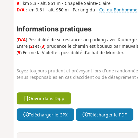
9
: km 8.3 - alt. 861 m - Chapelle Sainte-Claire
D/A
: km 9.61 - alt. 950 m - Parking du -
Col du Bonhomme 
Informations pratiques
(
D/A
) Possibilité de se restaurer au parking avec l’auberge 
Entre (
2
) et (
3
) prudence le chemin est boueux par mauvai
(
5
) Ferme la Violette : possibilité d'achat de Munster.
Soyez toujours prudent et prévoyant lors d'une randonnée. 
tenus responsables en cas d'accident ou de désagrément q
Ouvrir dans l'app
Télécharger le GPX
Télécharger le PDF