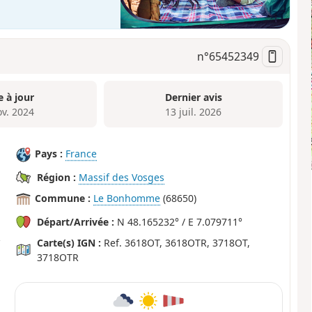
n°
65452349
e à jour
Dernier avis
ov. 2024
13 juil. 2026
Pays :
France
Région :
Massif des Vosges
Commune :
Le Bonhomme
(68650)
Départ/Arrivée :
N 48.165232° / E 7.079711°
Carte(s) IGN :
Ref. 3618OT, 3618OTR, 3718OT,
3718OTR