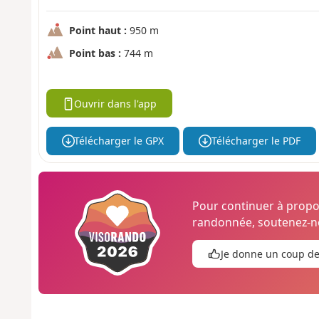
Point haut :
950 m
Point bas :
744 m
Ouvrir dans l'app
Télécharger le GPX
Télécharger le PDF
Pour continuer à prop
randonnée, soutenez-no
Je donne un coup d