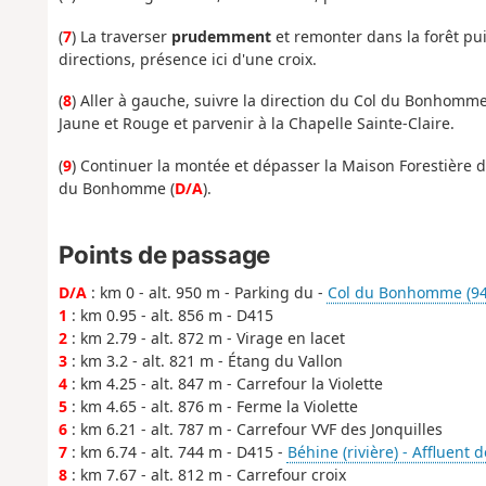
(
7
) La traverser
prudemment
et remonter dans la forêt pui
directions, présence ici d'une croix.
(
8
) Aller à gauche, suivre la direction du Col du Bonhomme
Jaune et Rouge et parvenir à la Chapelle Sainte-Claire.
(
9
) Continuer la montée et dépasser la Maison Forestière d
du Bonhomme (
D/A
).
Points de passage
D/A
: km 0 - alt. 950 m - Parking du -
Col du Bonhomme (94
1
: km 0.95 - alt. 856 m - D415
2
: km 2.79 - alt. 872 m - Virage en lacet
3
: km 3.2 - alt. 821 m - Étang du Vallon
4
: km 4.25 - alt. 847 m - Carrefour la Violette
5
: km 4.65 - alt. 876 m - Ferme la Violette
6
: km 6.21 - alt. 787 m - Carrefour VVF des Jonquilles
7
: km 6.74 - alt. 744 m - D415 -
Béhine (rivière) - Affluent 
8
: km 7.67 - alt. 812 m - Carrefour croix