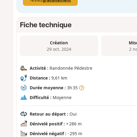
Fiche technique
Création
Mis
29 oct. 2024
2 n
Activité :
Randonnée Pédestre
Distance :
9,61 km
Durée moyenne :
3h 35
Difficulté :
Moyenne
Retour au départ :
Oui
Dénivelé positif :
+ 286 m
Dénivelé négatif :
- 295 m