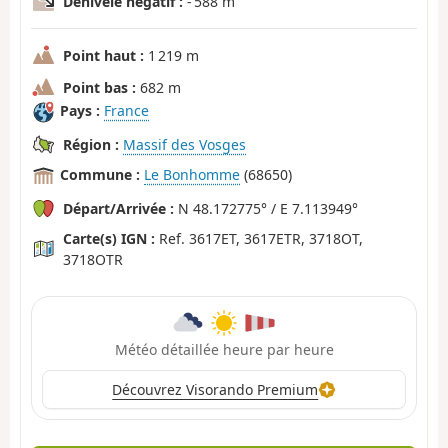
Dénivelé négatif :
- 588 m
Point haut :
1 219 m
Point bas :
682 m
Pays :
France
Région :
Massif des Vosges
Commune :
Le Bonhomme
(68650)
Départ/Arrivée :
N 48.172775° / E 7.113949°
Carte(s) IGN :
Ref. 3617ET, 3617ETR, 3718OT,
3718OTR
Météo détaillée heure par heure
Découvrez Visorando Premium