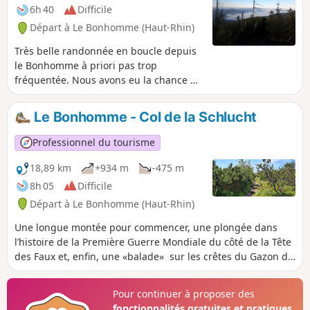
6h 40
Difficile
Départ à Le Bonhomme (Haut-Rhin)
Très belle randonnée en boucle depuis
le Bonhomme à priori pas trop
fréquentée. Nous avons eu la chance de
passer dans des endroits remplis de
digitales en fleurs... magnifique.Circuit
Le Bonhomme - Col de la Schlucht
varié à travers forêts et pâturages.
Professionnel du tourisme
18,89 km
+934 m
-475 m
8h 05
Difficile
Départ à Le Bonhomme (Haut-Rhin)
Une longue montée pour commencer, une plongée dans
l’histoire de la Première Guerre Mondiale du côté de la Tête
des Faux et, enfin, une «balade» sur les crêtes du Gazon du
Faing et du Tanet qui dominent quelques-uns des plus
beaux lacs des Hautes Vosges : Lac Blanc, Lac Noir, Lac Vert,
Pour continuer à proposer des
Lac du Forlet...
fonctionnalités gratuites et pratiques