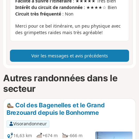
Facilité à suivre l'itinéraire
: ★★★★★ Très bien
Intérêt du circuit de randonnée
: ★★★★☆ Bien
Circuit très fréquenté
: Non
Merci pour ce bel itinéraire, un peu physique avec
des grimpettes raides mais très agréable!
Voir les messages et avis précédents
Autres randonnées dans le
secteur
Col des Bagenelles et le Grand
Brezouard depuis le Bonhomme
Visorandonneur
16,63 km
+674 m
-666 m