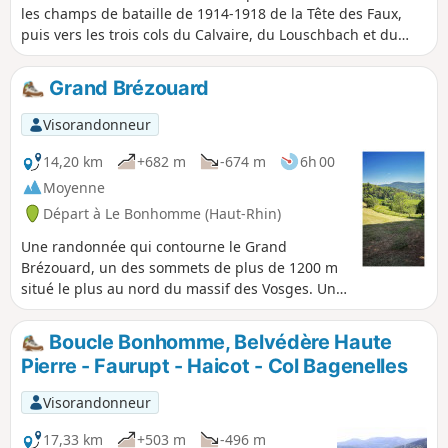
les champs de bataille de 1914-1918 de la Tête des Faux,
puis vers les trois cols du Calvaire, du Louschbach et du
Bonhomme. Au passage et selon la saison, profitez des
myrtilliers qui se trouvent en abondance le long du chemin.
Grand Brézouard
Visorandonneur
14,20 km
+682 m
-674 m
6h 00
Moyenne
Départ à Le Bonhomme (Haut-Rhin)
Une randonnée qui contourne le Grand
Brézouard, un des sommets de plus de 1200 m
situé le plus au nord du massif des Vosges. Un
tracé assez exigeant dont le dénivelé principal
se fait dès le départ. Terrains et paysages variés
Boucle Bonhomme, Belvédère Haute
(sous-bois, crête rocheuse, prairies
Pierre - Faurupt - Haicot - Col Bagenelles
d'altitude).Attention : au (6) => Zone de silence
du 01 décembre au 01 juillet a comme principal
Visorandonneur
objectif le maintien des habitats favorables à la
faune des vieilles forêts. De plus, les conditions
17,33 km
+503 m
-496 m