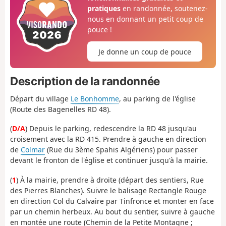
pratiques
en randonnée, soutenez-
nous en donnant un petit coup de
pouce !
Je donne un coup de pouce
Description de la randonnée
Départ du village
Le Bonhomme
, au parking de l'église
(Route des Bagenelles RD 48).
(
D/A
) Depuis le parking, redescendre la RD 48 jusqu'au
croisement avec la RD 415. Prendre à gauche en direction
de
Colmar
(Rue du 3ème Spahis Algériens) pour passer
devant le fronton de l'église et continuer jusqu'à la mairie.
(
1
) À la mairie, prendre à droite (départ des sentiers, Rue
des Pierres Blanches). Suivre le balisage Rectangle Rouge
en direction Col du Calvaire par Tinfronce et monter en face
par un chemin herbeux. Au bout du sentier, suivre à gauche
en montée une route (Chemin de la Petite Montagne ;