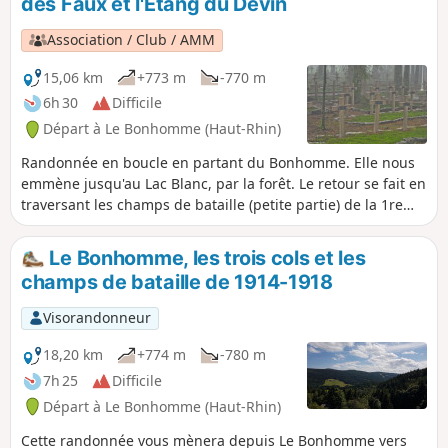
des Faux et l'Étang du Devin
progressive jusqu'au Gazon du Faing avec des vues sur le
Lac Blanc, la plaine d'Alsace, les Vosges, le Hohneck, le Petit
Association / Club / AMM
et le Grand Ballon. Il faudra ensuite descendre près de 500
m de dénivelé jusqu'à la Cascade du Rudlin en passant par
15,06 km
+773 m
-770 m
la Roche des Fées. Le retour se fait en fond de vallon,
6h 30
Difficile
hormis le passage par le Col du Louschbach.
Départ à Le Bonhomme (Haut-Rhin)
Randonnée en boucle en partant du Bonhomme. Elle nous
emmène jusqu'au Lac Blanc, par la forêt. Le retour se fait en
traversant les champs de bataille (petite partie) de la 1re
guerre mondiale. Nombreux ouvrages militaires ainsi
qu'une nécropole nationale et un cimetière militaire
Le Bonhomme, les trois cols et les
allemand. Haut lieu de mémoire dans l'Histoire de la région
champs de bataille de 1914-1918
Alsace.
Visorandonneur
18,20 km
+774 m
-780 m
7h 25
Difficile
Départ à Le Bonhomme (Haut-Rhin)
Cette randonnée vous mènera depuis Le Bonhomme vers