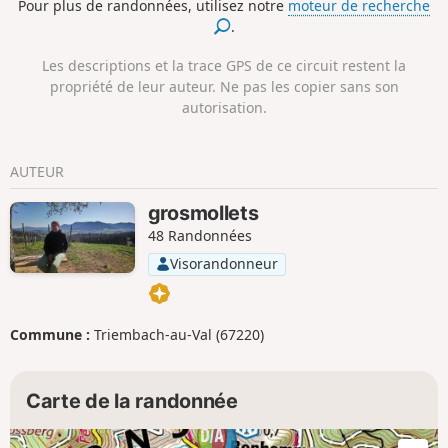
Pour plus de randonnées, utilisez notre
moteur de recherche
aujourd'hui une magnifique forêt de résineux.
.
Les descriptions et la trace GPS de ce circuit restent la
propriété de leur auteur. Ne pas les copier sans son
autorisation.
AUTEUR
grosmollets
48 Randonnées
Visorandonneur
Commune :
Triembach-au-Val (67220)
Carte de la randonnée
1