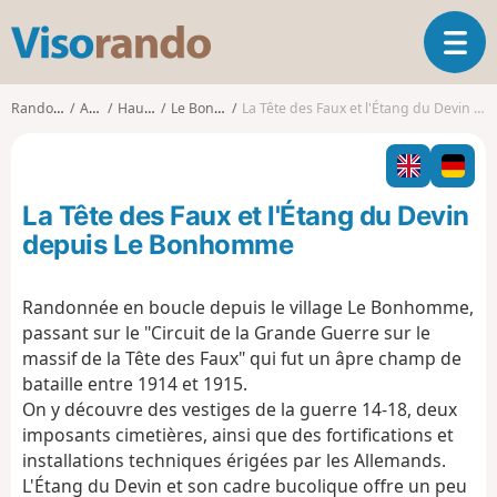
V
O
i
u
s
v
o
Randonnées
Alsace
Haut-Rhin
Le Bonhomme
La Tête des Faux et l'Étang du Devin depuis Le Bonhomme
r
r
i
a
r
n
l
d
La Tête des Faux et l'Étang du Devin
a
o
n
depuis Le Bonhomme
a
v
Randonnée en boucle depuis le village Le Bonhomme,
i
passant sur le "Circuit de la Grande Guerre sur le
g
a
massif de la Tête des Faux" qui fut un âpre champ de
t
bataille entre 1914 et 1915.
i
On y découvre des vestiges de la guerre 14-18, deux
o
imposants cimetières, ainsi que des fortifications et
n
installations techniques érigées par les Allemands.
L'Étang du Devin et son cadre bucolique offre un peu