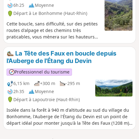
de silence et de tranquillité doivent
6h 25
Moyenne
impérativement être garanties, notamment en
Départ à Le Bonhomme (Haut-Rhin)
période hivernale et de reproduction. (INPN -
ZNIEFF). 20/08/2024 : Randonnée modifiée pour
Cette boucle, sans difficulté, sur des petites
éviter le Grand Brézouard qui a été débalisé
routes d'alpage et des chemins très
pour renforcer la zone de quiétude.
praticables, vous mènera sur les hauteurs
du Bonhomme vers le Col des Bagenelles,
vous offrant de belles cartes postales sur les
La Tête des Faux en boucle depuis
alpages vosgiens. Réalisée au mois de mai,
l'Auberge de l'Étang du Devin
cette balade peut se faire aussi l'été pour
échapper quelque peu à la canicule de la
Professionnel du tourisme
plaine d'Alsace. Les marquages club
vosgiens sont donnés à titre indicatif, ceux-
6,15 km
+300 m
-295 m
ci pouvant être modifiés dans le temps.
2h 35
Moyenne
Départ à Lapoutroie (Haut-Rhin)
Isolée dans la forêt à 940 m d'altitude au sud du village du
Bonhomme, l'Auberge de l'Étang du Devin est un point de
départ idéal pour monter jusqu'à la Tête des Faux (1208 m).
De nombreux vestiges de la Première Guerre Mondiale
parsèment l'ancien champ de bataille où prospère