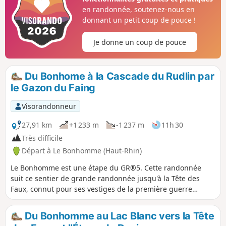
en randonnée, soutenez-nous en
donnant un petit coup de pouce !
Je donne un coup de pouce
Du Bonhome à la Cascade du Rudlin par
le Gazon du Faing
Visorandonneur
27,91 km
+1 233 m
-1 237 m
11h 30
Très difficile
Départ à Le Bonhomme (Haut-Rhin)
Le Bonhomme est une étape du GR®5. Cette randonnée
suit ce sentier de grande randonnée jusqu'à la Tête des
Faux, connut pour ses vestiges de la première guerre
mondiale. La randonnée se poursuit ensuite en dents de
scies jusqu'au Col du Calvaire, où il est possible de
Du Bonhomme au Lac Blanc vers la Tête
démarrer la randonnée. S'en suit ensuite une montée