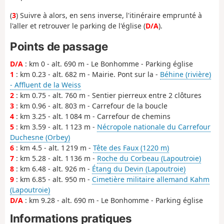
(
3
) Suivre à alors, en sens inverse, l'itinéraire emprunté à
l'aller et retrouver le parking de l'église (
D/A
).
Points de passage
D/A
: km 0 - alt. 690 m - Le Bonhomme - Parking église
1
: km 0.23 - alt. 682 m - Mairie. Pont sur la -
Béhine (rivière)
- Affluent de la Weiss
2
: km 0.75 - alt. 760 m - Sentier pierreux entre 2 clôtures
3
: km 0.96 - alt. 803 m - Carrefour de la boucle
4
: km 3.25 - alt. 1 084 m - Carrefour de chemins
5
: km 3.59 - alt. 1 123 m -
Nécropole nationale du Carrefour
Duchesne (Orbey)
6
: km 4.5 - alt. 1 219 m -
Tête des Faux (1220 m)
7
: km 5.28 - alt. 1 136 m -
Roche du Corbeau (Lapoutroie)
8
: km 6.48 - alt. 926 m -
Étang du Devin (Lapoutroie)
9
: km 6.85 - alt. 950 m -
Cimetière militaire allemand Kahm
(Lapoutroie)
D/A
: km 9.28 - alt. 690 m - Le Bonhomme - Parking église
Informations pratiques