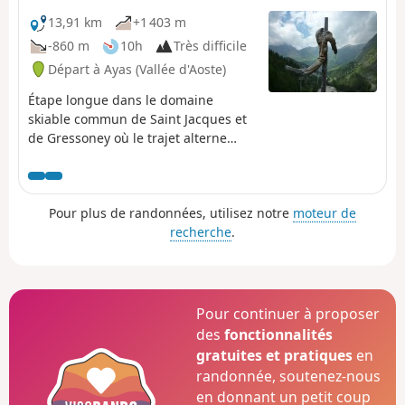
13,91 km
+1 403 m
-860 m
10h
Très difficile
Départ à Ayas (Vallée d'Aoste)
Étape longue dans le domaine
skiable commun de Saint Jacques et
de Gressoney où le trajet alterne
entre larges pistes de ski et sentiers
plus étroits.
Pour plus de randonnées, utilisez notre
moteur de
recherche
.
Pour continuer à proposer
des
fonctionnalités
gratuites et pratiques
en
randonnée, soutenez-nous
en donnant un petit coup