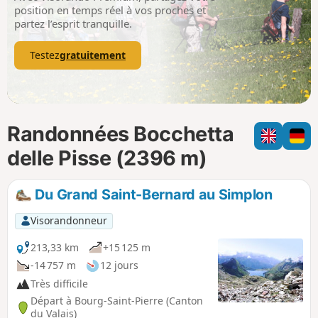
p
position en temps réel à vos proches et
partez l’esprit tranquille.
Testez
gratuitement
Randonnées Bocchetta
delle Pisse (2396 m)
Du Grand Saint-Bernard au Simplon
Visorandonneur
213,33 km
+15 125 m
-14 757 m
12 jours
Très difficile
Départ à Bourg-Saint-Pierre (Canton
du Valais)