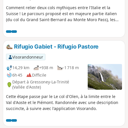
Comment relier deux cols mythiques entre l'Italie et la
Suisse ! Le parcours proposé est en majeure partie italien
(du col du Grand Saint-Bernard au Monte Moro Pass), les
deux dernières étapes en Suisse sont communes à la
traditionnelle route "Chamonix-Zermatt-Simplon".
Rifugio Gabiet - Rifugio Pastore
Visorandonneur
14,29 km
+938 m
-1 718 m
6h 45
Difficile
Départ à Gressoney-La-Trinité
(Vallée d'Aoste)
Cette étape passe par le Le col d'Olen, à la limite entre le
Val d'Aoste et le Piémont. Randonnée avec une description
succincte, à suivre avec l'application Visorando.