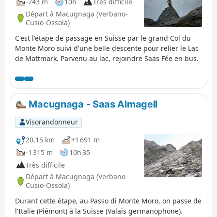
-743 m
10h
Très difficile
Départ à Macugnaga (Verbano-
Cusio-Ossola)
C'est l'étape de passage en Suisse par le grand Col du
Monte Moro suivi d'une belle descente pour relier le Lac
de Mattmark. Parvenu au lac, rejoindre Saas Fée en bus.
Macugnaga - Saas Almagell
Visorandonneur
20,15 km
+1 691 m
-1 315 m
10h 35
Très difficile
Départ à Macugnaga (Verbano-
Cusio-Ossola)
Durant cette étape, au Passo di Monte Moro, on passe de
l'Italie (Piémont) à la Suisse (Valais germanophone).