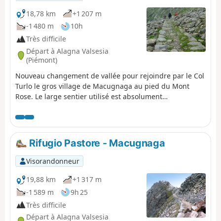
18,78 km
+1 207 m
-1 480 m
10h
Très difficile
Départ à Alagna Valsesia
(Piémont)
Nouveau changement de vallée pour rejoindre par le Col
Turlo le gros village de Macugnaga au pied du Mont
Rose. Le large sentier utilisé est absolument
remarquable car confectionné par l'armée italienne, il
permettait de hisser les canons pour la défense du lieu
ainsi que pour les exercices de tir.
Rifugio Pastore - Macugnaga
Visorandonneur
19,88 km
+1 317 m
-1 589 m
9h 25
Très difficile
Départ à Alagna Valsesia