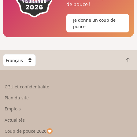
de pouce !
Je donne un coup de
pouce
C
R
h
e
o
t
i
o
s
CGU et confidentialité
u
i
r
s
Plan du site
e
s
n
e
Emplois
h
z
Actualités
a
u
u
n
Coup de pouce 2026
t
p