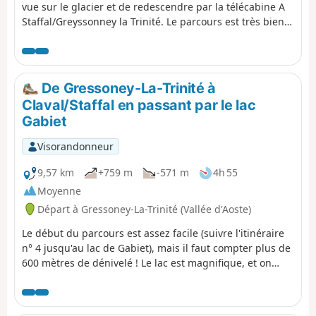
vue sur le glacier et de redescendre par la télécabine A
Staffal/Greyssonney la Trinité. Le parcours est très bien
signalé : on suit plusieurs sentiers : 7a jusqu'au sommet
pour ensuite redescendre au col et prendre le 6b jusqu'à
la télécabine qui nous porte au point de départ.
De Gressoney-La-Trinité à
Claval/Staffal en passant par le lac
Gabiet
Visorandonneur
9,57 km
+759 m
-571 m
4h 55
Moyenne
Départ à Gressoney-La-Trinité (Vallée d'Aoste)
Le début du parcours est assez facile (suivre l'itinéraire
n° 4 jusqu'au lac de Gabiet), mais il faut compter plus de
600 mètres de dénivelé ! Le lac est magnifique, et on
peut apercevoir la neige au sommet du Mont Rose au
loin.