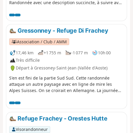
Randonnée avec une description succincte, à suivre avec
l'application Visorando.
Gressonney - Refuge Di Frachey
Association / Club / AMM
17,46 km
+1 755 m
-1 077 m
10h 00
Très difficile
Départ à Gressoney-Saint-Jean (Vallée d'Aoste)
S'en est fini de la partie Sud Sud. Cette randonnée
attaque un autre paysage avec en ligne de mire les
Alpes Suisses. On se croirait en Allemagne. La journée
est sympa. Après la montée, la randonnée redescend
dans la vallée. Comme à Eaux Rousses il vaut mieux
réserver à l'avance car le refuge est très prisé. D'ailleurs
il y en a deux et ils sont pleins en début juillet.
Refuge Frachey - Orestes Hutte
Visorandonneur