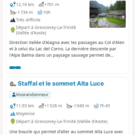
12,16 km
+701 m
-1 734 m
10h
Très difficile
Départ à Gressoney-La-Trinité
(Vallée d'Aoste)
Direction Vallée d'Alagna avec les passages au Col d'Alen
et à celui du Lac del Corno. La dernière descente par
l'Alpe Balma dans un paysage sauvage permet de
rejoindre directement le Refuge Pastore niché dans un
alpage grandiose au pied de la face Nord du Mont Rose.
Staffal et le sommet Alta Luce
Visorandonneur
11,93 km
+1 528 m
-1 040 m
7h 45
Moyenne
Départ à Gressoney-La-Trinité (Vallée d'Aoste)
Une boucle qui permet d'aller au sommet Alta Luce avec