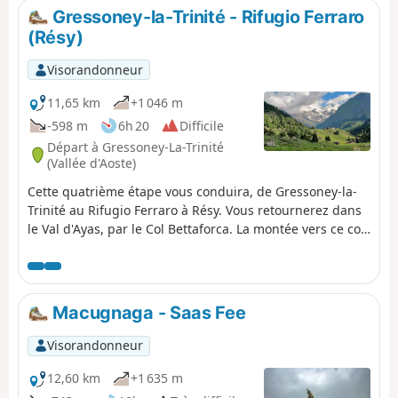
Gressoney-la-Trinité - Rifugio Ferraro
(Résy)
Visorandonneur
11,65 km
+1 046 m
-598 m
6h 20
Difficile
Départ à Gressoney-La-Trinité
(Vallée d'Aoste)
Cette quatrième étape vous conduira, de Gressoney-la-
Trinité au Rifugio Ferraro à Résy. Vous retournerez dans
le Val d'Ayas, par le Col Bettaforca. La montée vers ce col,
malgré la présence de remontées mécaniques, vous
offrira malgré tout des points de vue sur le massif du
Mont Rose, le Liskamm, Zumsteinspitze, Castor. Arrivé à
Résy, vous apprécierez la tranquillité du lieu et une
Macugnaga - Saas Fee
magnifique vue sur le massif du Grand Tournalin.
Visorandonneur
12,60 km
+1 635 m