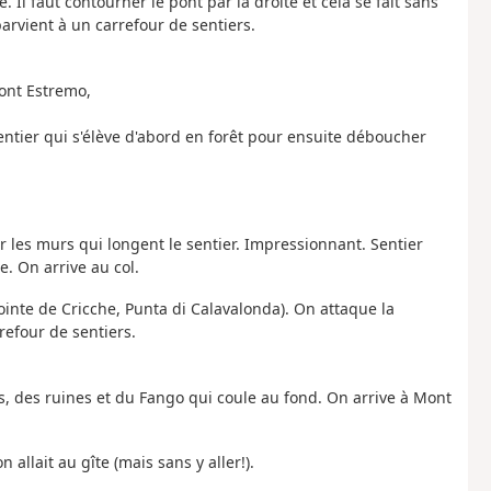
é. Il faut contourner le pont par la droite et cela se fait sans
arvient à un carrefour de sentiers.
ont Estremo,
 sentier qui s'élève d'abord en forêt pour ensuite déboucher
 les murs qui longent le sentier. Impressionnant. Sentier
. On arrive au col.
ointe de Cricche, Punta di Calavalonda). On attaque la
efour de sentiers.
s, des ruines et du Fango qui coule au fond. On arrive à Mont
allait au gîte (mais sans y aller!).