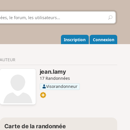
R
e
c
h
e
Inscription
Connexion
r
c
h
AUTEUR
e
r
jean.lamy
17 Randonnées
Visorandonneur
Carte de la randonnée