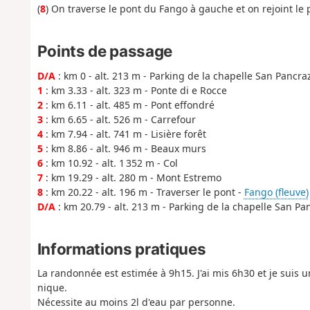
(
8
) On traverse le pont du Fango à gauche et on rejoint le 
Points de passage
D/A
: km 0 - alt. 213 m - Parking de la chapelle San Pancra
1
: km 3.33 - alt. 323 m - Ponte di e Rocce
2
: km 6.11 - alt. 485 m - Pont effondré
3
: km 6.65 - alt. 526 m - Carrefour
4
: km 7.94 - alt. 741 m - Lisière forêt
5
: km 8.86 - alt. 946 m - Beaux murs
6
: km 10.92 - alt. 1 352 m - Col
7
: km 19.29 - alt. 280 m - Mont Estremo
8
: km 20.22 - alt. 196 m - Traverser le pont -
Fango (fleuve)
D/A
: km 20.79 - alt. 213 m - Parking de la chapelle San Pa
Informations pratiques
La randonnée est estimée à 9h15. J'ai mis 6h30 et je suis 
nique.
Nécessite au moins 2l d'eau par personne.