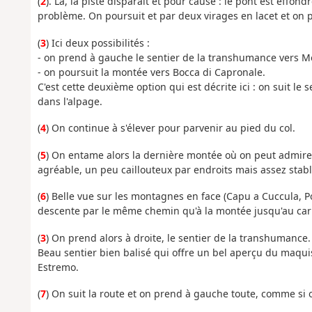
(
2
). Là, la piste disparait et pour cause : le pont est effondr
problème. On poursuit et par deux virages en lacet et on p
(
3
) Ici deux possibilités :
- on prend à gauche le sentier de la transhumance vers M
- on poursuit la montée vers Bocca di Capronale.
C'est cette deuxième option qui est décrite ici : on suit le
dans l'alpage.
(
4
) On continue à s'élever pour parvenir au pied du col.
(
5
) On entame alors la dernière montée où on peut admirer
agréable, un peu caillouteux par endroits mais assez stable
(
6
) Belle vue sur les montagnes en face (Capu a Cuccula, P
descente par le même chemin qu'à la montée jusqu'au carr
(
3
) On prend alors à droite, le sentier de la transhumance.
Beau sentier bien balisé qui offre un bel aperçu du maqui
Estremo.
(
7
) On suit la route et on prend à gauche toute, comme si on 