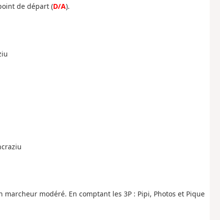
point de départ (
D/A
).
ziu
ncraziu
un marcheur modéré. En comptant les 3P : Pipi, Photos et Pique