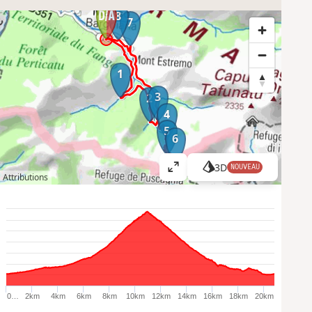
8
7
1
3
2
4
5
6
3D
NOUVEAU
A
Attributions
ff
i
c
h
e
r
l
a
0…
2km
4km
6km
8km
10km
12km
14km
16km
18km
20km
c