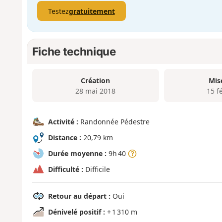
Testez
gratuitement
Fiche technique
Création
Mis
28 mai 2018
15 f
Activité :
Randonnée Pédestre
Distance :
20,79 km
Durée moyenne :
9h 40
Difficulté :
Difficile
Retour au départ :
Oui
Dénivelé positif :
+ 1 310 m