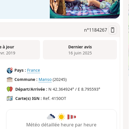
n°
1184267
e à jour
Dernier avis
évr. 2019
16 juin 2025
Pays :
France
Commune :
Manso
(20245)
Départ/Arrivée :
N 42.364924° / E 8.795593°
Carte(s) IGN :
Ref. 4150OT
Météo détaillée heure par heure