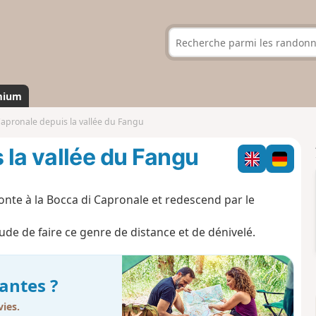
mium
Capronale depuis la vallée du Fangu
 la vallée du Fangu
onte à la Bocca di Capronale et redescend par le
itude de faire ce genre de distance et de dénivelé.
antes ?
ies.