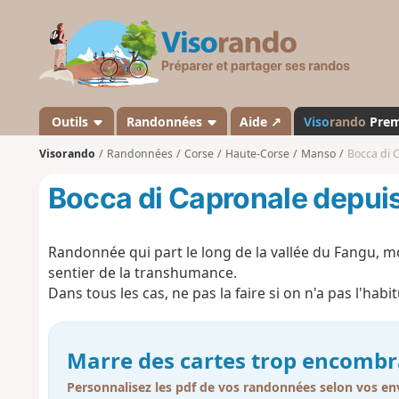
V
i
s
o
r
a
Outils
Randonnées
Aide ↗
Viso
rando
Pre
n
Visorando
Randonnées
Corse
Haute-Corse
Manso
Bocca di 
d
o
Bocca di Capronale depuis
Randonnée qui part le long de la vallée du Fangu, m
sentier de la transhumance.
Dans tous les cas, ne pas la faire si on n'a pas l'hab
Marre des cartes trop encombr
Personnalisez les pdf de vos randonnées selon vos env