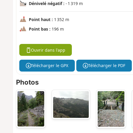
Dénivelé négatif :
- 1 319 m
Point haut :
1 352 m
Point bas :
196 m
Ouvrir dans l'app
Télécharger le GPX
Télécharger le PDF
Photos