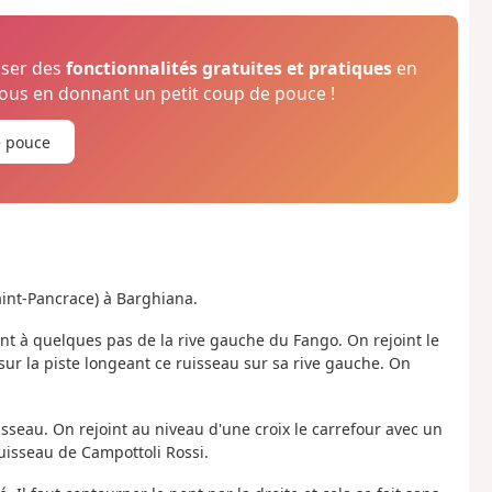
oser des
fonctionnalités gratuites et pratiques
en
us en donnant un petit coup de pouce !
e pouce
aint-Pancrace) à Barghiana.
nt à quelques pas de la rive gauche du Fango. On rejoint le
sur la piste longeant ce ruisseau sur sa rive gauche. On
isseau. On rejoint au niveau d'une croix le carrefour avec un
ruisseau de Campottoli Rossi.