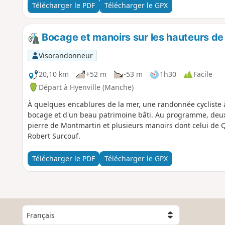
Télécharger le PDF
Télécharger le GPX
Bocage et manoirs sur les hauteurs de 
Visorandonneur
20,10 km
+52 m
-53 m
1h30
Facile
Départ à Hyenville (Manche)
À quelques encablures de la mer, une randonnée cycliste à 
bocage et d'un beau patrimoine bâti. Au programme, deux
pierre de Montmartin et plusieurs manoirs dont celui de Qu
Robert Surcouf.
Télécharger le PDF
Télécharger le GPX
C
h