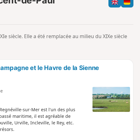
cent-de-Paul
e
c
m
h
o
a
i
m
p
 XIe siècle. Elle a été remplacée au milieu du XIXe siècle
campagne et le Havre de la Sienne
e
egnéville-sur-Mer est l'un des plus
assé maritime, il est agréable de
le, Urville, Incleville, le Rey, etc.
résors.