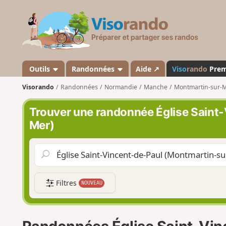
V
i
s
o
r
a
Outils
Randonnées
Aide ↗
Viso
rando
Pre
n
Visorando
Randonnées
Normandie
Manche
Montmartin-sur-
d
o
Trouver une randonnée Église Saint
Mer)
Filtres
NOUVEAU