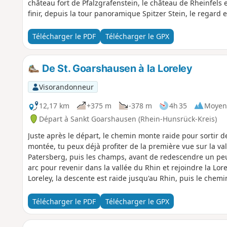
château fort de Pfalzgrafenstein, le château de Rheinfels e
finir, depuis la tour panoramique Spitzer Stein, le regar
ressemblent à un plateau, et, au-delà de la vallée du Rhin,
Télécharger le PDF
Télécharger le GPX
De St. Goarshausen à la Loreley
Visorandonneur
12,17 km
+375 m
-378 m
4h 35
Moyen
Départ à Sankt Goarshausen (Rhein-Hunsrück-Kreis)
Juste après le départ, le chemin monte raide pour sortir d
montée, tu peux déjà profiter de la première vue sur la va
Patersberg, puis les champs, avant de redescendre un peu 
arc pour revenir dans la vallée du Rhin et rejoindre la Lor
Loreley, la descente est raide jusqu'au Rhin, puis le chemi
point de départ.
Télécharger le PDF
Télécharger le GPX