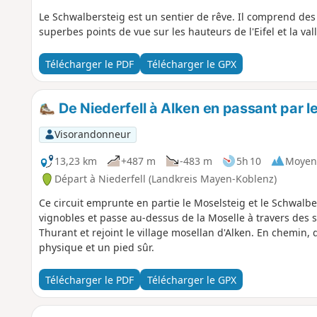
Le Schwalbersteig est un sentier de rêve. Il comprend des 
superbes points de vue sur les hauteurs de l'Eifel et la val
Télécharger le PDF
Télécharger le GPX
De Niederfell à Alken en passant par l
Visorandonneur
13,23 km
+487 m
-483 m
5h 10
Moyen
Départ à Niederfell (Landkreis Mayen-Koblenz)
Ce circuit emprunte en partie le Moselsteig et le Schwalber
vignobles et passe au-dessus de la Moselle à travers des 
Thurant et rejoint le village mosellan d'Alken. En chemi
physique et un pied sûr.
Télécharger le PDF
Télécharger le GPX