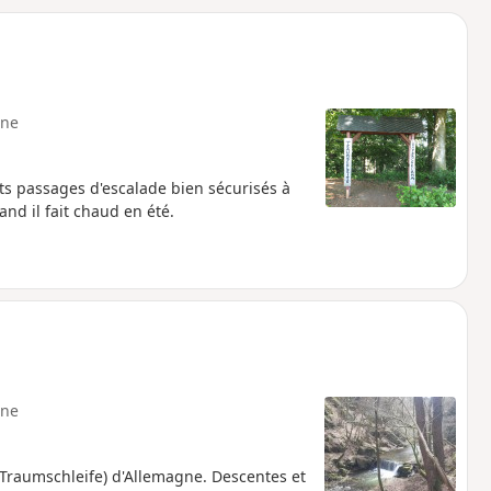
o
a
i
m
p
ne
ts passages d'escalade bien sécurisés à
nd il fait chaud en été.
ne
Traumschleife) d'Allemagne. Descentes et