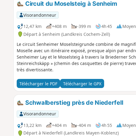
Circuit du Moselsteig à Senheim
Visorandonneur
12,47 km
+408 m
-399 m
4h 45
Moyen
Départ à Senheim (Landkreis Cochem-Zell)
Le circuit Senheimer Moselsteigrunde combine de magnifi
Moselle avec un itinéraire exposé, presque alpin par endroi
Senheimer Lay et le Moselsteig à travers la Briederner Sch
Steinreichskäpp » (chemin des casquettes de pierre) trav
très divertissante.
Télécharger le PDF
Télécharger le GPX
Schwalberstieg près de Niederfell
Visorandonneur
13,22 km
+404 m
-404 m
4h 55
Moyen
Départ à Niederfell (Landkreis Mayen-Koblenz)