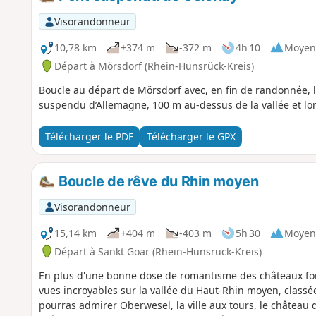
Visorandonneur
10,78 km
+374 m
-372 m
4h 10
Moyen
Départ à Mörsdorf (Rhein-Hunsrück-Kreis)
Boucle au départ de Mörsdorf avec, en fin de randonnée, la
suspendu d’Allemagne, 100 m au-dessus de la vallée et lo
Télécharger le PDF
Télécharger le GPX
Boucle de rêve du Rhin moyen
Visorandonneur
15,14 km
+404 m
-403 m
5h 30
Moyen
Départ à Sankt Goar (Rhein-Hunsrück-Kreis)
En plus d'une bonne dose de romantisme des châteaux fort
vues incroyables sur la vallée du Haut-Rhin moyen, class
pourras admirer Oberwesel, la ville aux tours, le château 