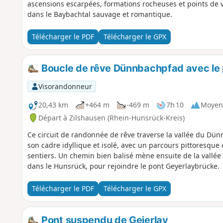
ascensions escarpées, formations rocheuses et points de 
dans le Baybachtal sauvage et romantique.
Télécharger le PDF
Télécharger le GPX
Boucle de rêve Dünnbachpfad avec le 
Visorandonneur
20,43 km
+464 m
-469 m
7h 10
Moyen
Départ à Zilshausen (Rhein-Hunsrück-Kreis)
Ce circuit de randonnée de rêve traverse la vallée du Dü
son cadre idyllique et isolé, avec un parcours pittoresqu
sentiers. Un chemin bien balisé mène ensuite de la vallée
dans le Hunsrück, pour rejoindre le pont Geyerlaybrücke.
Télécharger le PDF
Télécharger le GPX
Pont suspendu de Geierlay