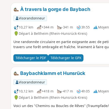
À travers la gorge de Baybach
Visorandonneur
10,27 km
+344 m
-341 m
3h 55
Moyen
Départ à Beltheim (Rhein-Hunsrück-Kreis)
Une randonnée circulaire en partie exigeante avec de peti
travers une forêt ombragée et fraîche. Vraiment à faire qua
Télécharger le PDF
Télécharger le GPX
Baybachklamm et Hunsrück
Visorandonneur
10,12 km
+418 m
-417 m
4h 05
Moyen
Départ à Beltheim (Rhein-Hunsrück-Kreis)
Voici un des "Chemins ou Boucles de Rêves" (Traumpfade/