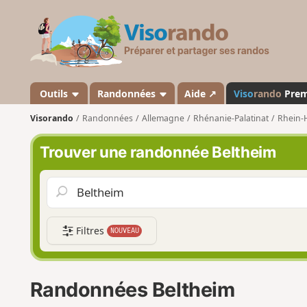
V
i
s
o
r
a
Outils
Randonnées
Aide ↗
Viso
rando
Pre
n
Visorando
Randonnées
Allemagne
Rhénanie-Palatinat
Rhein-
d
o
Trouver une randonnée Beltheim
Filtres
NOUVEAU
Randonnées Beltheim