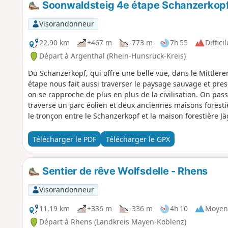
Soonwaldsteig 4e étape Schanzerkopf
Visorandonneur
22,90 km
+467 m
-773 m
7h 55
Difficil
Départ à Argenthal (Rhein-Hunsrück-Kreis)
Du Schanzerkopf, qui offre une belle vue, dans le Mittlere
étape nous fait aussi traverser le paysage sauvage et pres
on se rapproche de plus en plus de la civilisation. On pas
traverse un parc éolien et deux anciennes maisons forestiè
le tronçon entre le Schanzerkopf et la maison forestière J
magnifique et, en plus de la crête panoramique de la for
tours panoramiques.
Télécharger le PDF
Télécharger le GPX
Sentier de rêve Wolfsdelle - Rhens
Visorandonneur
11,19 km
+336 m
-336 m
4h 10
Moyen
Départ à Rhens (Landkreis Mayen-Koblenz)