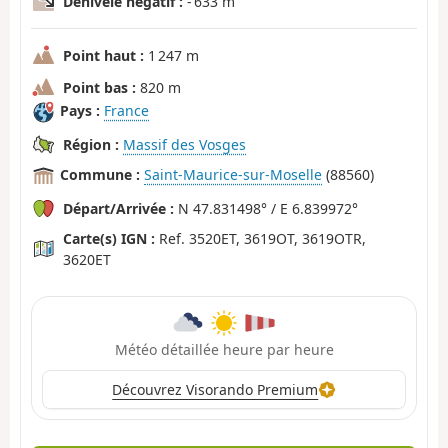
Dénivelé négatif :
- 633 m
Point haut :
1 247 m
Point bas :
820 m
Pays :
France
Région :
Massif des Vosges
Commune :
Saint-Maurice-sur-Moselle
(88560)
Départ/Arrivée :
N 47.831498° / E 6.839972°
Carte(s) IGN :
Ref. 3520ET, 3619OT, 3619OTR,
3620ET
Météo détaillée heure par heure
Découvrez Visorando Premium