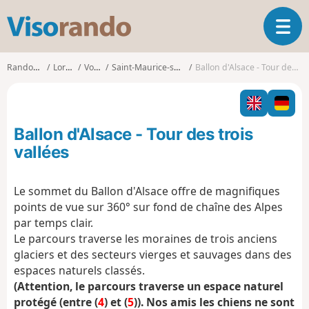
V
O
i
u
s
v
o
Randonnées
Lorraine
Vosges
Saint-Maurice-sur-Moselle
Ballon d'Alsace - Tour des trois vallées
r
r
i
a
r
n
l
d
Ballon d'Alsace - Tour des trois
a
o
n
vallées
a
v
Le sommet du Ballon d'Alsace offre de magnifiques
i
points de vue sur 360° sur fond de chaîne des Alpes
g
a
par temps clair.
t
Le parcours traverse les moraines de trois anciens
i
glaciers et des secteurs vierges et sauvages dans des
o
espaces naturels classés.
n
(Attention, le parcours traverse un espace naturel
protégé (entre (
4
) et (
5
)). Nos amis les chiens ne sont