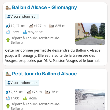
Ballon d'Alsace - Giromagny
Visorandonneur
12,47 km
+127 m
-825 m
3h 55
Moyenne
Départ à Lepuix (Territoire-de-
Belfort)
Cette randonnée permet de descendre du Ballon d'Alsace
jusqu'à Giromagny. Elle est la suite de la traversée des
Vosges, proposées par DNA, Passion Vosges et le Journal
d'Alsace (voir infos pratiques). Les premiers kilomètres se
font sur les crêtes, avec des vues sur la Forêt Noire, la vallée
Petit tour du Ballon d'Alsace
du Rhin et même jusqu'aux Alpes. Durant cette même
partie, il est possible de croiser plusieurs stations de ski
Visorandonneur
comme celles de la Chaumière et de la Gentiane. Une
ferme-auberge, au Wissgrut, offre le repas à midi. Plus loin,
2,65 km
+76 m
-76 m
un abri, au Col du Chantoiseau, permet de pique-niquer
1h 00
Facile
librement. Ensuite, la descente se poursuit, parfois plus
Départ à Lepuix (Territoire-de-
fortement que d'autres. L'arrivée à Giromagny se fait avec
Belfort)