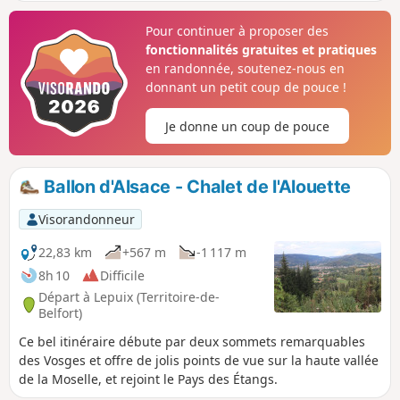
au Lac d'Alfeld et ses cascades. Passage à Sewen et son lac
pour ensuite remonter sur le Wisgrutt. Ensuite, le GR®5
Pour continuer à proposer des
nous ramène au pied du Ballon d'Alsace pour grimper à son
fonctionnalités gratuites et pratiques
sommet : Vierge, table d'orientation, de belles vue sur les
en randonnée, soutenez-nous en
environs. Enfin, passage à la statue de Jeanne d'Arc pour
donnant un petit coup de pouce !
ensuite rejoindre notre point de départ.
Je donne un coup de pouce
Ballon d'Alsace - Chalet de l'Alouette
Visorandonneur
22,83 km
+567 m
-1 117 m
8h 10
Difficile
Départ à Lepuix (Territoire-de-
Belfort)
Ce bel itinéraire débute par deux sommets remarquables
des Vosges et offre de jolis points de vue sur la haute vallée
de la Moselle, et rejoint le Pays des Étangs.