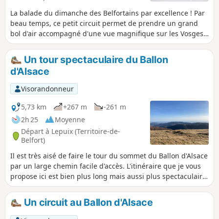
des vues qui portent sur la ville de Belfort.
La balade du dimanche des Belfortains par excellence ! Par
beau temps, ce petit circuit permet de prendre un grand
bol d'air accompagné d'une vue magnifique sur les Vosges,
le Jura et les Alpes (on peut même voir le Mont Blanc par
temps très clair !).
Un tour spectaculaire du Ballon
d'Alsace
Visorandonneur
5,73 km
+267 m
-261 m
2h 25
Moyenne
Départ à Lepuix (Territoire-de-
Belfort)
Il est très aisé de faire le tour du sommet du Ballon d'Alsace
par un large chemin facile d'accès. L'itinéraire que je vous
propose ici est bien plus long mais aussi plus spectaculaire.
C'est une vraie petite randonnée parfois un peu alpine, par
des sentiers pittoresques, peu connus et peu fréquentés.
Un circuit au Ballon d'Alsace
Elle est plus exigeante que ce dont on a l'habitude dans les
Vosges et est réservée aux bons marcheurs expérimentés et