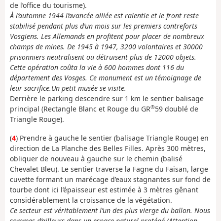
de l’office du tourisme).
À l’automne 1944 l’avancée alliée est ralentie et le front reste
stabilisé pendant plus d’un mois sur les premiers contreforts
Vosgiens. Les Allemands en profitent pour placer de nombreux
champs de mines. De 1945 à 1947, 3200 volontaires et 30000
prisonniers neutralisent ou détruisent plus de 12000 objets.
Cette opération coûta la vie à 600 hommes dont 116 du
département des Vosges. Ce monument est un témoignage de
leur sacrifice.Un petit musée se visite.
Derrière le parking descendre sur 1 km le sentier balisage
®
principal (Rectangle Blanc et Rouge du GR
59 doublé de
Triangle Rouge).
(
4
) Prendre à gauche le sentier (balisage Triangle Rouge) en
direction de La Planche des Belles Filles. Après 300 mètres,
obliquer de nouveau à gauche sur le chemin (balisé
Chevalet Bleu). Le sentier traverse la Fagne du Faisan, large
cuvette formant un marécage d’eaux stagnantes sur fond de
tourbe dont ici l’épaisseur est estimée à 3 mètres gênant
considérablement la croissance de la végétation.
Ce secteur est véritablement l’un des plus vierge du ballon. Nous
sommes d’ailleurs dans un espace naturel protégé (Attention