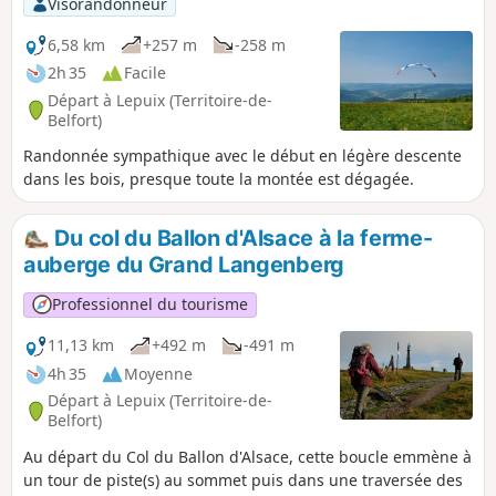
Visorandonneur
bien équipés. Comme pour toute randonnée, ne la
commencez pas en fin de journée, la durée peut fortement
6,58 km
+257 m
-258 m
varier selon votre forme et votre expérience et elle est
2h 35
Facile
dangereuse de nuit. Attention, au printemps il peut y avoir
Départ à Lepuix (Territoire-de-
encore de la neige (voire beaucoup de neige). Ajout
Belfort)
modérateur au 26/08/2021 : Certains randonneurs ont jugé
Randonnée sympathique avec le début en légère descente
cette randonnée assez difficile sur certaines portions. Voir
dans les bois, presque toute la montée est dégagée.
les avis en bas de cette fiche
Du col du Ballon d'Alsace à la ferme-
auberge du Grand Langenberg
Professionnel du tourisme
11,13 km
+492 m
-491 m
4h 35
Moyenne
Départ à Lepuix (Territoire-de-
Belfort)
Au départ du Col du Ballon d'Alsace, cette boucle emmène à
un tour de piste(s) au sommet puis dans une traversée des