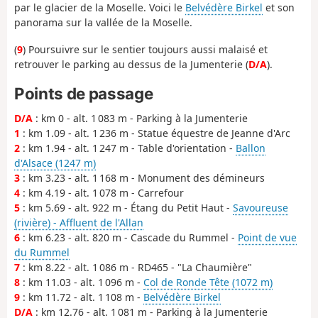
par le glacier de la Moselle. Voici le
Belvédère Birkel
et son
panorama sur la vallée de la Moselle.
(
9
) Poursuivre sur le sentier toujours aussi malaisé et
retrouver le parking au dessus de la Jumenterie (
D/A
).
Points de passage
D/A
: km 0 - alt. 1 083 m - Parking à la Jumenterie
1
: km 1.09 - alt. 1 236 m - Statue équestre de Jeanne d'Arc
2
: km 1.94 - alt. 1 247 m - Table d'orientation -
Ballon
d'Alsace (1247 m)
3
: km 3.23 - alt. 1 168 m - Monument des démineurs
4
: km 4.19 - alt. 1 078 m - Carrefour
5
: km 5.69 - alt. 922 m - Étang du Petit Haut -
Savoureuse
(rivière) - Affluent de l'Allan
6
: km 6.23 - alt. 820 m - Cascade du Rummel -
Point de vue
du Rummel
7
: km 8.22 - alt. 1 086 m - RD465 - "La Chaumière"
8
: km 11.03 - alt. 1 096 m -
Col de Ronde Tête (1072 m)
9
: km 11.72 - alt. 1 108 m -
Belvédère Birkel
D/A
: km 12.76 - alt. 1 081 m - Parking à la Jumenterie