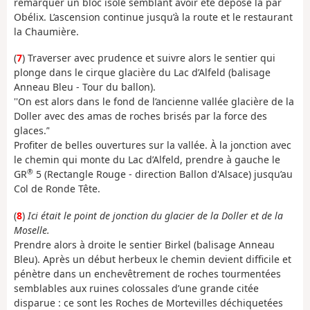
remarquer un bloc isolé semblant avoir été déposé là par
Obélix. L’ascension continue jusqu’à la route et le restaurant
la Chaumière.
(
7
) Traverser avec prudence et suivre alors le sentier qui
plonge dans le cirque glacière du Lac d’Alfeld (balisage
Anneau Bleu - Tour du ballon).
''On est alors dans le fond de l’ancienne vallée glacière de la
Doller avec des amas de roches brisés par la force des
glaces.’'
Profiter de belles ouvertures sur la vallée. À la jonction avec
le chemin qui monte du Lac d’Alfeld, prendre à gauche le
®
GR
5 (Rectangle Rouge - direction Ballon d'Alsace) jusqu’au
Col de Ronde Tête.
(
8
)
Ici était le point de jonction du glacier de la Doller et de la
Moselle.
Prendre alors à droite le sentier Birkel (balisage Anneau
Bleu). Après un début herbeux le chemin devient difficile et
pénètre dans un enchevêtrement de roches tourmentées
semblables aux ruines colossales d’une grande citée
disparue : ce sont les Roches de Mortevilles déchiquetées