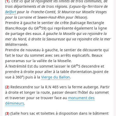
(
1
).
C’est ici que se rejoignent les limites de trois communes, de
trois départements et de trois régions. (Lepuix-Gy–Territoire de
Belfort
pour la -Franche-Comté, St Maurice-sur Moselle Vosges
pour la Lorraine et Sewen-Haut-Rhin pour l’Alsace)
.
Prendre à gauche le sentier de crête (balisage Rectangle
®
Blanc/Rouge du GR
59) qui représente également la ligne
de partage des eaux.
À gauche la Moselle qui va rejoindre la
mer du Nord, à droite la Savoureuse qui va rejoindre elle la mer
Méditerranée
.
Prendre de nouveau à gauche, le sentier de découverte qui
fait le tour du sommet avec ses arrêts explicatifs. Beaux
panoramas sur la vallée de la Moselle.
®
À l’extrémité Est du sommet laisser le GR
5 descendre et
prendre à droite pour aller à la table d’orientation.(point de
vue à 360°) puis à la
Vierge du Ballon
.
(
2
) Redescendre sur la R.N 465 vers la ferme auberge. Partir
à droite et longer la route, passer devant l’hôtel du sommet
et traverser pour se trouver face au
monument des
démineurs
.
(
3
) (Salle hors sac et toilettes à disposition dans le bâtiment