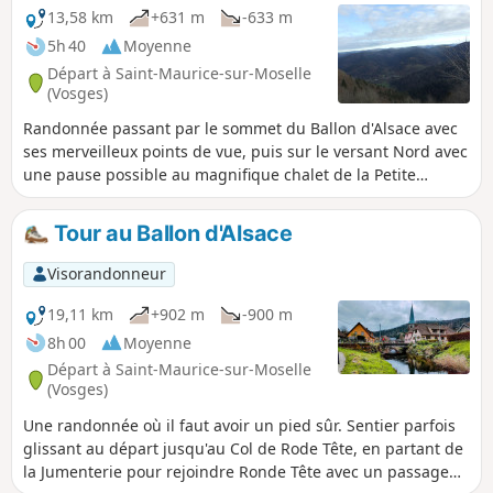
13,58 km
+631 m
-633 m
5h 40
Moyenne
Départ à Saint-Maurice-sur-Moselle
(Vosges)
Randonnée passant par le sommet du Ballon d'Alsace avec
ses merveilleux points de vue, puis sur le versant Nord avec
une pause possible au magnifique chalet de la Petite
Chaume ou à la Baraque de Morteville. Dès que les
passerelles seront réparées possibilité de raccourcir en
Tour au Ballon d'Alsace
passant par le superbe sentier sous les Roches de
Morteville.
Visorandonneur
19,11 km
+902 m
-900 m
8h 00
Moyenne
Départ à Saint-Maurice-sur-Moselle
(Vosges)
Une randonnée où il faut avoir un pied sûr. Sentier parfois
glissant au départ jusqu'au Col de Rode Tête, en partant de
la Jumenterie pour rejoindre Ronde Tête avec un passage