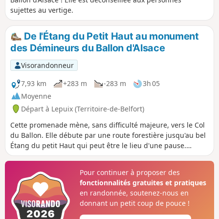
sujettes au vertige.
De l'Étang du Petit Haut au monument
des Démineurs du Ballon d'Alsace
Visorandonneur
7,93 km
+283 m
-283 m
3h 05
Moyenne
Départ à Lepuix (Territoire-de-Belfort)
Cette promenade mène, sans difficulté majeure, vers le Col
du Ballon. Elle débute par une route forestière jusqu'au bel
Étang du petit Haut qui peut être le lieu d'une pause.
Ensuite, à travers la forêt ombragée des Fagnes, elle mène
au chemin de crête, sur le lieu nommé les Démineurs où
Pour continuer à proposer des
trône un monument dédié à ceux-ci .
fonctionnalités gratuites et pratiques
en randonnée, soutenez-nous en
donnant un petit coup de pouce !