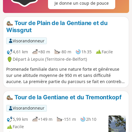
Je donne un coup de pouce
Tour de Plain de la Gentiane et du
Wissgrut
Visorandonneur
4,61 km
+80 m
-80 m
1h 35
Facile
Départ à Lepuix (Territoire-de-Belfort)
Promenade familiale dans une nature forte et généreuse
sur une altitude moyenne de 950 m et sans difficulté
aucune. La première partie du parcours se fait en contrebas
du Plain de la Gentiane, dans la forêt parmi des arbres
centenaires et une végétation luxuriante. Arrivé à la
Tour de la Gentiane et du Tremontkopf
chaume du Wissgrut, le retour se fait sur la crête dans les
pâturages baignés de soleil avec une vue panoramique sur
Visorandonneur
quatre départements.
5,99 km
+149 m
-151 m
2h 10
Facile