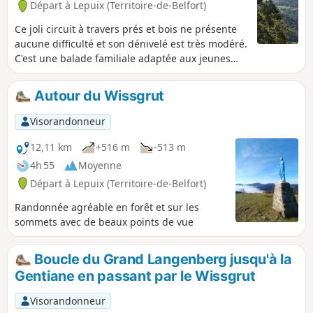
Départ à Lepuix (Territoire-de-Belfort)
Ce joli circuit à travers prés et bois ne présente
aucune difficulté et son dénivelé est très modéré.
C'est une balade familiale adaptée aux jeunes
enfants. Elle offre quelques beaux points de vue
et permet de découvrir les pentes herbeuses de
Autour du Wissgrut
la Gentiane, du Wissgrut et du Tremontkopf ainsi
que des chemins forestiers peu fréquentés.
Visorandonneur
12,11 km
+516 m
-513 m
4h 55
Moyenne
Départ à Lepuix (Territoire-de-Belfort)
Randonnée agréable en forêt et sur les
sommets avec de beaux points de vue
Boucle du Grand Langenberg jusqu'à la
Gentiane en passant par le Wissgrut
Visorandonneur