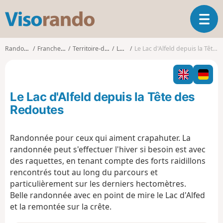
V
O
i
u
s
v
o
Randonnées
Franche-Comté
Territoire-de-Belfort
Lepuix
Le Lac d'Alfeld depuis la Tête des Redoutes
r
r
i
a
r
n
l
d
Le Lac d'Alfeld depuis la Tête des
a
o
n
Redoutes
a
v
Randonnée pour ceux qui aiment crapahuter. La
i
randonnée peut s'effectuer l'hiver si besoin est avec
g
a
des raquettes, en tenant compte des forts raidillons
t
rencontrés tout au long du parcours et
i
particulièrement sur les derniers hectomètres.
o
Belle randonnée avec en point de mire le Lac d'Alfed
n
et la remontée sur la crête.