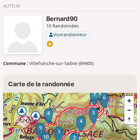
AUTEUR
Bernard90
10 Randonnées
Visorandonneur
Commune :
Villefranche-sur-Saône (69400)
Carte de la randonnée
7
6
5
8
4
9
3
10
2