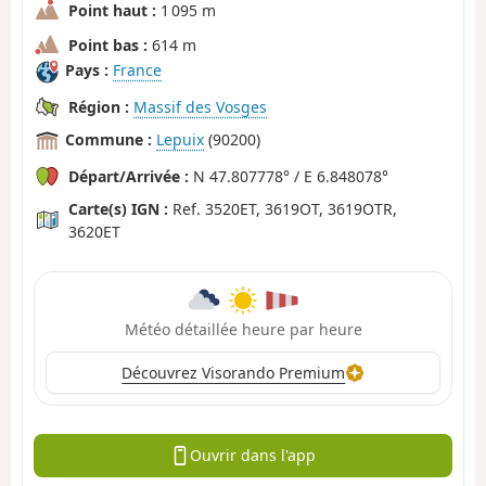
Point haut :
1 095 m
Point bas :
614 m
Pays :
France
Région :
Massif des Vosges
Commune :
Lepuix
(90200)
Départ/Arrivée :
N 47.807778° / E 6.848078°
Carte(s) IGN :
Ref. 3520ET, 3619OT, 3619OTR,
3620ET
Météo détaillée heure par heure
Découvrez Visorando Premium
Ouvrir dans l'app