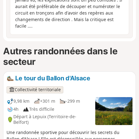
aurait été préférable de découper et numéroter le
circuit en tronçons afin d'avoir des repères aux
changements de direction . Mais la critique est
facile ....
Autres randonnées dans le
secteur
Le tour du Ballon d'Alsace
Collectivité territoriale
9,98 km
+301 m
-299 m
4h
Très difficile
Départ à Lepuix (Territoire-de-
Belfort)
Une randonnée sportive pour découvrir les secrets du
Ballon d’Alsace ! Elle est déconseillée aux personnes