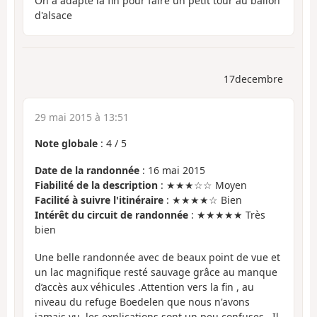
On a adapté la fin pour faire un petit tour au ballon
d'alsace
17decembre
29 mai 2015 à 13:51
Note globale
:
4
/
5
Date de la randonnée
: 16 mai 2015
Fiabilité de la description
: ★★★☆☆ Moyen
Facilité à suivre l'itinéraire
: ★★★★☆ Bien
Intérêt du circuit de randonnée
: ★★★★★ Très
bien
Une belle randonnée avec de beaux point de vue et
un lac magnifique resté sauvage grâce au manque
d’accès aux véhicules .Attention vers la fin , au
niveau du refuge Boedelen que nous n'avons
jamais vu, les explications sont un peu confuses . Il