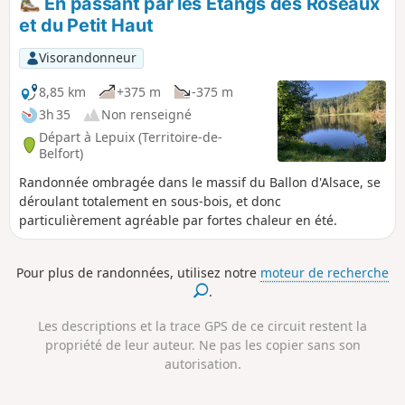
En passant par les Étangs des Roseaux
mène au très beau site de l'Étang des Roseaux. Ensuite, on
et du Petit Haut
traverse brièvement la forêt du Plain de l'Épine pour arriver
à la clairière de la Grande Goutte et son refuge, havre de
Visorandonneur
paix entre Haute-Saône et Ballon d'Alsace .
8,85 km
+375 m
-375 m
3h 35
Non renseigné
Départ à Lepuix (Territoire-de-
Belfort)
Randonnée ombragée dans le massif du Ballon d'Alsace, se
déroulant totalement en sous-bois, et donc
particulièrement agréable par fortes chaleur en été.
Pour plus de randonnées, utilisez notre
moteur de recherche
.
Les descriptions et la trace GPS de ce circuit restent la
propriété de leur auteur. Ne pas les copier sans son
autorisation.