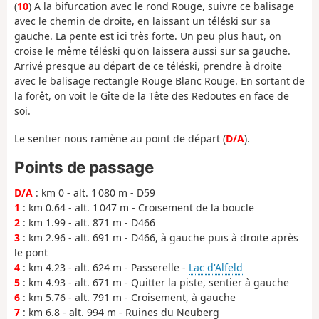
(
10
) A la bifurcation avec le rond Rouge, suivre ce balisage
avec le chemin de droite, en laissant un téléski sur sa
gauche. La pente est ici très forte. Un peu plus haut, on
croise le même téléski qu'on laissera aussi sur sa gauche.
Arrivé presque au départ de ce téléski, prendre à droite
avec le balisage rectangle Rouge Blanc Rouge. En sortant de
la forêt, on voit le Gîte de la Tête des Redoutes en face de
soi.
Le sentier nous ramène au point de départ (
D/A
).
Points de passage
D/A
: km 0 - alt. 1 080 m - D59
1
: km 0.64 - alt. 1 047 m - Croisement de la boucle
2
: km 1.99 - alt. 871 m - D466
3
: km 2.96 - alt. 691 m - D466, à gauche puis à droite après
le pont
4
: km 4.23 - alt. 624 m - Passerelle -
Lac d'Alfeld
5
: km 4.93 - alt. 671 m - Quitter la piste, sentier à gauche
6
: km 5.76 - alt. 791 m - Croisement, à gauche
7
: km 6.8 - alt. 994 m - Ruines du Neuberg