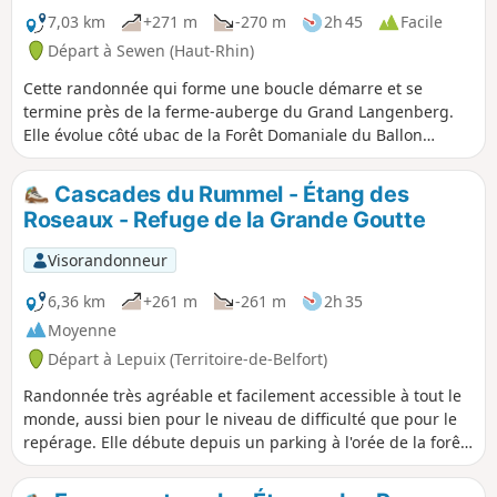
7,03 km
+271 m
-270 m
2h 45
Facile
Départ à Sewen (Haut-Rhin)
Cette randonnée qui forme une boucle démarre et se
termine près de la ferme-auberge du Grand Langenberg.
Elle évolue côté ubac de la Forêt Domaniale du Ballon
d'Alsace au-dessus des vallons du Wagenstallbach et de la
Doller. Elle mène sur la crête des chaumes du Wissgrut et
Cascades du Rummel - Étang des
de la Gentiane, qui marque la frontière des départements
Roseaux - Refuge de la Grande Goutte
68 et 90, puis passe en dessous de la Tête des Redoutes
pour retourner au point de départ.
Visorandonneur
6,36 km
+261 m
-261 m
2h 35
Moyenne
Départ à Lepuix (Territoire-de-Belfort)
Randonnée très agréable et facilement accessible à tout le
monde, aussi bien pour le niveau de difficulté que pour le
repérage. Elle débute depuis un parking à l'orée de la forêt
et emprunte, pour l'essentiel, une route forestière. Celle-ci
passe devant les magnifiques cascades du Rummel, puis