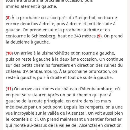
tourne à droite à la prochaine occasion, puis
immédiatement à gauche.
(
8
) À la prochaine occasion près du Steigerhof, on tourne
encore deux fois à droite, puis à droite et tout de suite à
gauche. On prend ensuite la prochaine à droite et on
contourne le Schlossberg, haut de 343 mètres (
9
). On prend
la deuxième à gauche.
(
10
) On arrive à la Bismarckhütte et on tourne à gauche,
puis on reste à gauche à la deuxième occasion. On continue
sur des petits chemins forestiers en direction des ruines du
château d'Altenbaumburg. À la prochaine bifurcation, on
reste à gauche, puis à droite et tout de suite à gauche.
(
11
) On arrive aux ruines du château d'Altenbaumburg, où
on peut se restaurer. Après un petit chemin qui part à
gauche de la route principale, on entre dans les murs
médiévaux par un petit pont. Depuis les remparts, on a une
vue incroyable sur la vallée de l'Alsenztal. On voit aussi bien
le Rotenfels d'ici. On prend maintenant un sentier forestier
qui monte au-dessus de la vallée de l'Alsenztal en direction