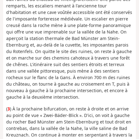
remparts, les escaliers menant à l'ancienne tour
d'habitation et une cave voûtée accessible ont été conservés
de l'imposante forteresse médiévale. Un escalier en pierre
creusé dans la roche mène à une plate-forme panoramique
qui offre une vue imprenable sur la vallée de la Nahe. On
aperçoit la station thermale de Bad Münster am Stein-
Ebernburg et, au-delà de la cuvette, les imposantes parois
du Rotenfels. On quitte le site des ruines, on reste à gauche
et on marche sur des chemins cahoteux à travers une forêt
de chênes. L'itinéraire suit des sentiers étroits et terreux
dans une vallée pittoresque, puis mène à des sentiers
rocheux sur le flanc de la Gans. À environ 700 m des ruines
du château, on tourne à gauche au croisement en T, puis à
nouveau à gauche à la prochaine intersection, et encore à
gauche à la deuxième intersection.
(
3
) À la prochaine bifurcation, on reste à droite et on arrive
au point de vue « Zwei-Bäder-Blick ». D'ici, on voit à gauche
du rocher Bad Münster am Stein-Ebernburg et tout droit en
contrebas, dans la vallée de la Nahe, la ville saline de Bad
Kreuznach. On continue à monter en serpentant à travers la