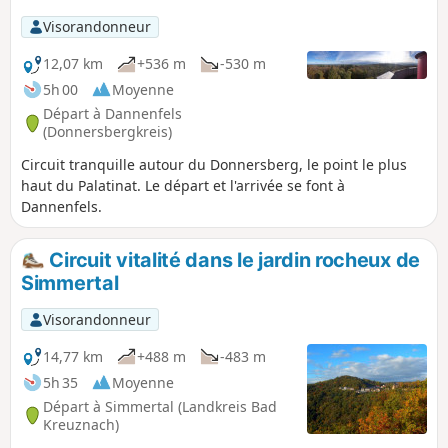
entre le Schanzerkopf et la maison forestière Jägerhaus, on
Visorandonneur
peut profiter d'une vue magnifique et, en plus de la crête
panoramique de la forêt de Soonwald, on passe devant
12,07 km
+536 m
-530 m
deux tours panoramiques.
5h 00
Moyenne
Départ à Dannenfels
(Donnersbergkreis)
Circuit tranquille autour du Donnersberg, le point le plus
haut du Palatinat. Le départ et l'arrivée se font à
Dannenfels.
Circuit vitalité dans le jardin rocheux de
Simmertal
Visorandonneur
14,77 km
+488 m
-483 m
5h 35
Moyenne
Départ à Simmertal (Landkreis Bad
Kreuznach)