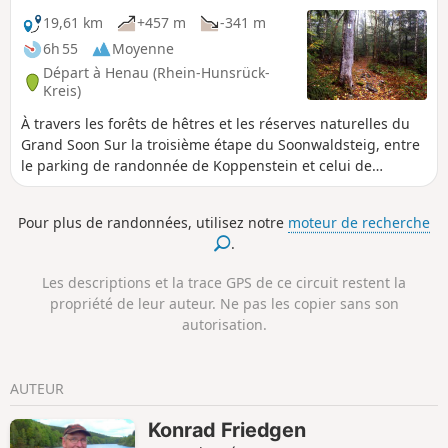
19,61 km
+457 m
-341 m
6h 55
Moyenne
Départ à Henau (Rhein-Hunsrück-
Kreis)
À travers les forêts de hêtres et les réserves naturelles du
Grand Soon Sur la troisième étape du Soonwaldsteig, entre
le parking de randonnée de Koppenstein et celui de
Schanzerkopf, le sentier de grande randonnée plonge dans
le calme total du Grand et du Petit Soon. Il traverse une
Pour plus de randonnées, utilisez notre
moteur de recherche
forêt vierge, deux réserves naturelles marécageuses et des
.
hêtraies tranquilles. Des sentiers sauvages sur des roches
de quartzite bosselées, des chemins forestiers naturels et
Les descriptions et la trace GPS de ce circuit restent la
des sentiers de prairie moelleux font partie du parcours qui
propriété de leur auteur. Ne pas les copier sans son
nous mène au point culminant de la forêt de Soonwald,
autorisation.
l'Ellerspring, à 658 mètres d'altitude.
AUTEUR
Konrad Friedgen