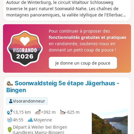
Autour de Winterburg, le circuit Vitaltour Schlossweg
traverse le parc naturel Soonwald-Nahe. Les chaînes de
montagnes panoramiques, la vallée idyllique de l'Ellerbach
et le château de Winterburg sont les points forts de cet
itinéraire de randonnée dans la région de la Nahe. Le
Pour continuer à proposer des
parcours comprend de larges chemins forestiers et de
fonctionnalités gratuites et pratiques
prairie, des sentiers étroits mais aussi des sections
en randonnée, soutenez-nous en
asphaltées, offrant un mélange réussi de passages en forêt
donnant un petit coup de pouce !
et de champs ouverts. Depuis plusieurs nids rocheux, la vue
s'étend sur Winterburg, tout en bas dans la vallée de
Je donne un coup de pouce
l'Ellerbach.
Soonwaldsteig 5e étape Jägerhaus -
Bingen
Visorandonneur
13,15 km
+392 m
-625 m
4h 55
Moyenne
Départ à Weiler bei Bingen
(Landkreis Mainz-Bingen)