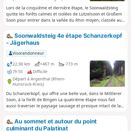
Lors de la cinquième et dernière étape, le Soonwaldsteig
quitte les forêts calmes et isolées de Lützelsoon et Großem
Soon pour entrer dans la vallée du Rhin moyen, classée au
patrimoine mondial. Le parcours emprunte principalement
des sentiers étroits et des chemins rocailleux. Une gorge
Soonwaldsteig 4e étape Schanzerkopf
étroite, un torrent tumultueux, deux ruines médiévales et
- Jägerhaus
plusieurs vues imprenables sur la vallée du Rhin
caractérisent ce tronçon qui commence à la maison
Visorandonneur
forestière Jägerhaus et se termine à Bingen am Rhein.
22,90 km
+467 m
-773 m
7h 55
Difficile
Départ à Argenthal (Rhein-
Hunsrück-Kreis)
Du Schanzerkopf, qui offre une belle vue, dans le Mittlerer
Soon, à la forêt de Bingen La quatrième étape nous fait
aussi traverser le paysage sauvage et presque intact de la
forêt de Soonwald. Mais on se rapproche de plus en plus de
la civilisation. On passe près du village de Rheinböllen, on
Au sommet et autour du point
traverse un parc éolien et deux anciennes maisons
culminant du Palatinat
forestières nous invitent à faire une pause. Sur le tronçon