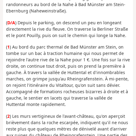
randonneurs au bord de la Nahe à Bad Münster am Stein-
Ebernburg (Naheweinstraße).
(
D/A
) Depuis le parking, on descend un peu en longeant
directement la rive du fleuve. On traverse la Berliner Straße
et le pont Pouilly, puis on suit le chemin qui longe la Nahe.
(
1
) Au bord du parc thermal de Bad Münster am Stein, on
tombe sur un bac à traction humaine qui nous permet de
rejoindre l'autre rive de la Nahe pour 1 €. Une fois sur la rive
droite, on continue tout droit, puis on prend la première à
gauche. À travers la vallée de Huttental et d'innombrables
marches, on grimpe jusqu'au Rheingrafenstein. À mi-pente,
on rejoint l'itinéraire du Vitaltour, qu'on suit sans dévier.
Accompagné de formations rocheuses bizarres à droite et à
gauche, le sentier en lacets qui traverse la vallée de
Huttental monte rapidement.
(
2
) Les murs vertigineux de l'avant-château, qu'on aperçoit
brièvement dans la roche escarpée, indiquent qu'il ne nous
reste plus que quelques mètres de dénivelé avant d'arriver
aux ruines du château de Rheingrafenstein. Une partie des