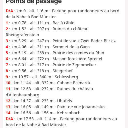
Points de passage
D/A
: km 0 - alt. 116 m - Parking pour randonneurs au bord
de la Nahe à Bad Münster.
1
: km 0.78 - alt. 111 m - Bac à câble
2
: km 1.52 - alt. 207 m - Ruines du château
Rheingrafenstein
3
: km 3.29 - alt. 247 m - Point de vue « Zwei-Bäder-Blick »
4
: km 4.06 - alt. 311 m - Sommet de la Gans
5
: km 5.19 - alt. 268 m - Prairie des comtes du Rhin
6
: km 6.64 - alt. 272 m - Maison forestière Spreitel
7
: km 8.01 - alt. 317 m - Prairie de Zigenmelker
8
: km 9.56 - alt. 318 m - Steigerhof
9
: km 10.57 - alt. 340 m - Schlossberg
10
: km 11.44 - alt. 332 m - Cabane Bismarck
11
: km 12.63 - alt. 232 m - Ruines du château
d'Altenbaumburg
12
: km 14.37 - alt. 233 m - Uhufels
13
: km 16.05 - alt. 149 m - Point de vue Johanneslust
14
: km 16.56 - alt. 156 m - Kehrenbach
D/A
: km 17.53 - alt. 114 m - Parking pour randonneurs au
bord de la Nahe à Bad Münster.