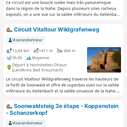
Ce circuit est une boucle isolée mais très panoramique
dans la région de la Nahe. Depuis plusieurs sites rocheux
exposés, on a une vue sur la vallée inférieure du Kellenbach
et, depuis le plateau balayé par le vent près de Horbach, on
peut profiter d'une vue imprenable sur la forêt de Soonwald
Circuit Vitaltour Wildgrafenweg
jusqu'aux montagnes du Palatinat. Le parcours traverse des
champs, des prairies, la forêt et une vallée idyllique. On
Visorandonneur
alterne entre des sentiers étroits et des chemins larges à
travers prés et bois.
13,44 km
+411 m
-404 m
5h 00
Moyenne
Départ à Hochstetten-Dhaun
(Landkreis Bad Kreuznach)
Le circuit Vitaltour Wildgrafenweg traverse les hauteurs de
la forêt de Soonwald et offre de superbes vues sur la vallée
inférieure du Kellenbach et la vallée sinueuse de la Nahe.
Deux ruines médiévales se trouvent le long du chemin et, à
la fin du circuit, la visite du Naheland Skywalk, juste à côté
Soonwaldsteig 3e étape - Koppenstein
de la collégiale sur le Johannisberg, constitue le point
- Schanzerkopf
d'orgue de la balade.
Visorandonneur