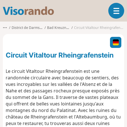
V
O
i
u
s
v
o
•••
District de Darmstadt
Bad Kreuznach
Circuit Vitaltour Rheingrafenstein
r
r
i
a
r
n
l
d
Circuit Vitaltour Rheingrafenstein
a
o
n
a
Le circuit Vitaltour Rheingrafenstein est une
v
randonnée circulaire avec beaucoup de sentiers, des
i
vues incroyables sur les vallées de l'Alsenz et de la
g
Nahe et des passages rocheux presque exposés près
a
t
du sommet de la Gans. Il traverse de vastes plateaux
i
qui offrent de belles vues lointaines jusqu'aux
o
montagnes du nord du Palatinat. Avec les ruines du
n
château de Rheingrafenstein et l'Altebaumburg, où tu
peux te restaurer, tu trouveras aussi deux ruines