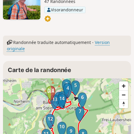
47 Randonnées
Visorandonneur
Randonnée traduite automatiquement -
Version
originale
Carte de la randonnée
3
5
4
2
1
6
14
13
7
12
10
9
11
8