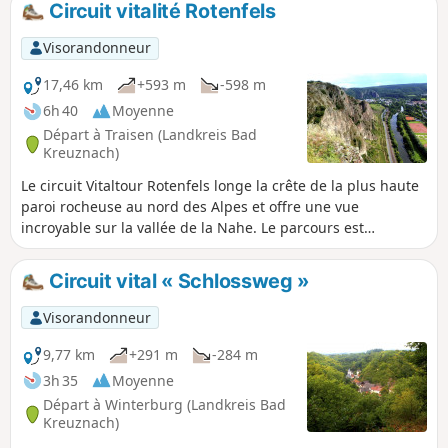
Circuit vitalité Rotenfels
Visorandonneur
17,46 km
+593 m
-598 m
6h 40
Moyenne
Départ à Traisen (Landkreis Bad
Kreuznach)
Le circuit Vitaltour Rotenfels longe la crête de la plus haute
paroi rocheuse au nord des Alpes et offre une vue
incroyable sur la vallée de la Nahe. Le parcours est
principalement constitué de sentiers forestiers et de
chemins de terre naturels, mais aussi de larges chemins de
Circuit vital « Schlossweg »
randonnée et de vignobles. Outre le Rotenfels, il y a tout un
tas de points de vue d'où tu peux admirer la ville saline de
Visorandonneur
Bad Kreuznach et la station thermale de Bad Münster am
Stein-Ebernburg.
9,77 km
+291 m
-284 m
3h 35
Moyenne
Départ à Winterburg (Landkreis Bad
Kreuznach)