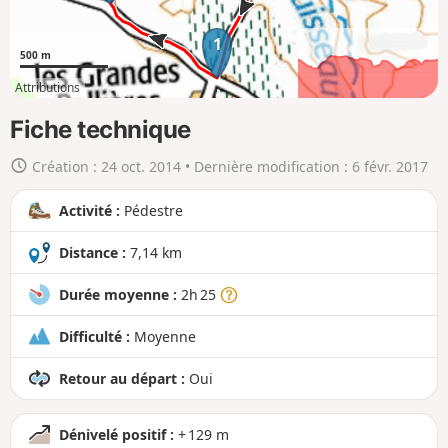
r
1
t
500 m
e
Attributions
e
3km
7km
n
Fiche technique
g
Création :
24 oct. 2014
• Dernière modification :
6 févr. 2017
r
a
Activité :
Pédestre
n
d
Distance :
7,14 km
Durée moyenne :
2h 25
Difficulté :
Moyenne
Retour au départ :
Oui
Dénivelé positif :
+ 129 m