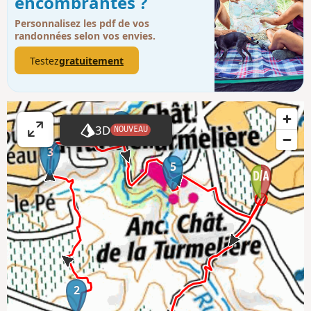
encombrantes ?
Personnalisez les pdf de vos
randonnées selon vos envies.
Testez
gratuitement
4
3D
NOUVEAU
A
3
ff
5
i
c
h
e
r
l
a
2
c
a