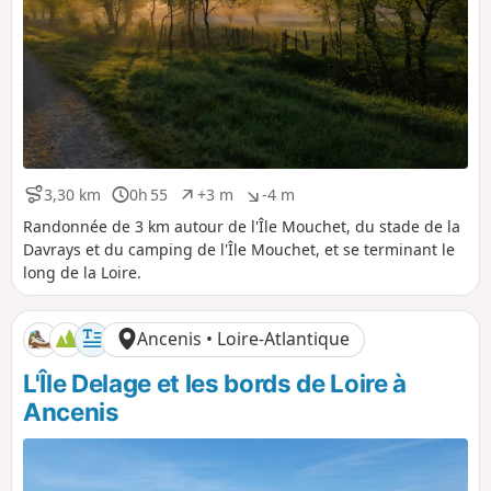
3,30 km
0h 55
+3 m
-4 m
D
D
D
D
i
u
é
é
Randonnée de 3 km autour de l'Île Mouchet, du stade de la
s
r
n
n
Davrays et du camping de l'Île Mouchet, et se terminant le
t
é
i
i
long de la Loire.
a
e
v
v
n
e
e
c
l
l
Ancenis • Loire-Atlantique
e
é
é
p
n
L'Île Delage et les bords de Loire à
o
é
s
g
Ancenis
i
a
t
t
i
i
f
f