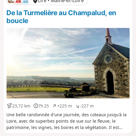
Liré • Maine-et-Loire
e
é
é
p
n
De la Turmelière au Champalud, en
o
é
s
g
boucle
i
a
t
t
i
i
f
f
23,72 km
7h 25
+225 m
-227 m
D
D
D
D
i
u
é
é
Une belle randonnée d'une journée, des coteaux jusqu'à la
s
r
n
n
Loire, avec de superbes points de vue sur le fleuve, le
t
é
i
i
patrimoine, les vignes, les boires et la végétation. Il est
a
e
v
v
possible de la raccourcir de moitié à partir du domaine de
n
e
e