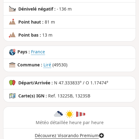
Dénivelé négatif :
- 136 m
Point haut :
81 m
Point bas :
13 m
Pays :
France
Commune :
Liré
(49530)
Départ/Arrivée :
N 47.333833° / O 1.17474°
Carte(s) IGN :
Ref. 1322SB, 1323SB
Météo détaillée heure par heure
Découvrez Visorando Premium