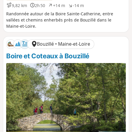
f
f
9,82 km
2h 50
+14 m
-14 m
D
D
D
D
i
u
é
é
Randonnée autour de la Boire Sainte-Catherine, entre
s
r
n
n
vallées et chemins enherbés près de Bouzillé dans le
t
é
i
i
Maine-et-Loire.
a
e
v
v
n
e
e
c
l
l
Bouzillé • Maine-et-Loire
e
é
é
p
n
Boire et Coteaux à Bouzillé
o
é
s
g
i
a
t
t
i
i
f
f