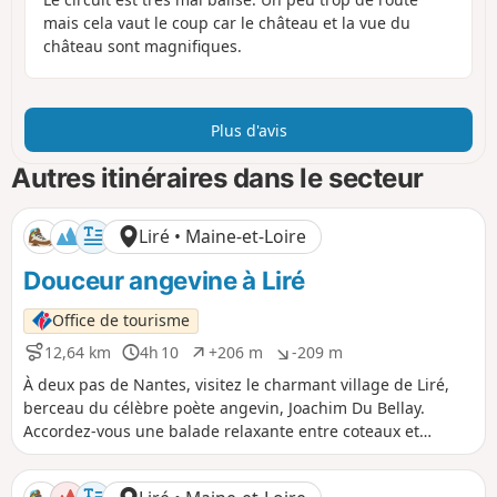
mais cela vaut le coup car le château et la vue du
château sont magnifiques.
Plus d'avis
Autres itinéraires dans le secteur
Liré • Maine-et-Loire
Douceur angevine à Liré
Office de tourisme
12,64 km
4h 10
+206 m
-209 m
D
D
D
D
i
u
é
é
À deux pas de Nantes, visitez le charmant village de Liré,
s
r
n
n
berceau du célèbre poète angevin, Joachim Du Bellay.
t
é
i
i
Accordez-vous une balade relaxante entre coteaux et
a
e
v
v
vignobles en famille ou entre amis.
n
e
e
c
l
l