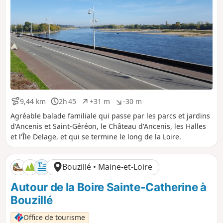
9,44 km
2h 45
+31 m
-30 m
D
D
D
D
i
u
é
é
Agréable balade familiale qui passe par les parcs et jardins
s
r
n
n
d'Ancenis et Saint-Géréon, le Château d'Ancenis, les Halles
t
é
i
i
et l'Île Delage, et qui se termine le long de la Loire.
a
e
v
v
n
e
e
c
l
l
Bouzillé • Maine-et-Loire
e
é
é
p
n
Autour de la Boire Sainte-Catherine à
o
é
s
g
Bouzillé
i
a
t
t
Office de tourisme
i
i