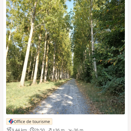
Office de tourisme
9,44 km
2h 50
+36 m
-36 m