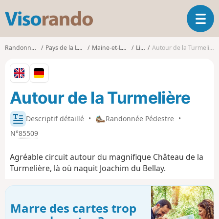
V
O
i
u
s
v
o
Randonnées
Pays de la Loire
Maine-et-Loire
Liré
Autour de la Turmelière
r
r
i
a
r
n
l
d
Autour de la Turmelière
a
o
n
a
Descriptif détaillé
•
Randonnée Pédestre
•
v
N°
85509
i
g
Agréable circuit autour du magnifique Château de la
a
t
Turmelière, là où naquit Joachim du Bellay.
i
o
n
Marre des cartes trop