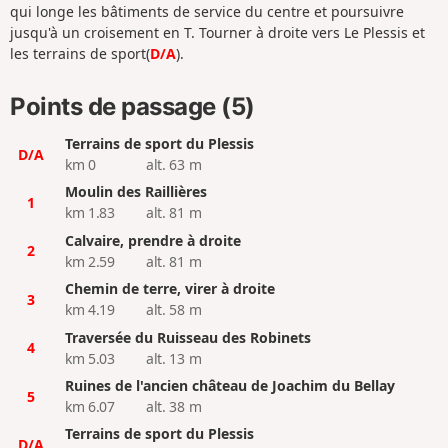
qui longe les bâtiments de service du centre et poursuivre
jusqu'à un croisement en T. Tourner à droite vers Le Plessis et
les terrains de sport(
D/A
).
Points de passage (5)
Terrains de sport du Plessis
D/A
km 0
alt. 63 m
Moulin des Raillières
1
km 1.83
alt. 81 m
Calvaire, prendre à droite
2
km 2.59
alt. 81 m
Chemin de terre, virer à droite
3
km 4.19
alt. 58 m
Traversée du Ruisseau des Robinets
4
km 5.03
alt. 13 m
Ruines de l'ancien château de Joachim du Bellay
5
km 6.07
alt. 38 m
Terrains de sport du Plessis
D/A