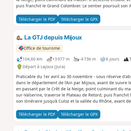
puis franchit le Grand Colombier. Le sentier poursuit son i
l’Ain pour rejoindre la Savoie et de continuer sa route vers
Télécharger le PDF
Télécharger le GPX
La GTJ depuis Mijoux
Office de tourisme
104,60 km
+3 977 m
-4 736 m
6 jours
T
Départ à Lajoux (Jura)
Praticable du 1er avril au 30 novembre - sous réserve d'
dans le département de l’Ain par Mijoux, avant de suivre l
en passant par le Crêt de la Neige, point culminant du mas
sur-Valserine, traverse le Plateau de Retord, puis franchit
son itinéraire jusqu’à Culoz et la vallée du Rhône, avant de 
de continuer sa route vers le sud. Une partie du parcours 
la Haute Chaîne du Jura, soumise à une réglementation spé
Télécharger le PDF
Télécharger le GPX
tenus en laisse, ainsi que le bivouac en tente. Merci de re
richesse de cet environnement exceptionnel.