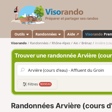
V
i
s
o
r
a
Outils
Randonnées
Aide ↗
Viso
rando
Pre
n
Visorando
Randonnées
Rhône-Alpes
Ain
Brénaz
Arvière (cou
d
o
Trouver une randonnée Arvière (cours
Filtres
NOUVEAU
Randonnées Arvière (cours d'