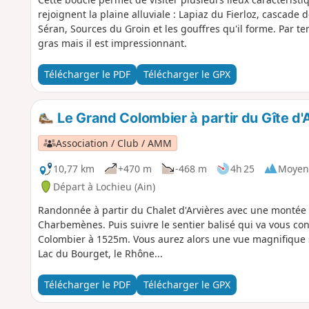
rejoignent la plaine alluviale : Lapiaz du Fierloz, cascade
Séran, Sources du Groin et les gouffres qu'il forme. Par t
gras mais il est impressionnant.
Télécharger le PDF
Télécharger le GPX
Le Grand Colombier à partir du Gîte d'
Association / Club / AMM
10,77 km
+470 m
-468 m
4h 25
Moyen
Départ à Lochieu (Ain)
Randonnée à partir du Chalet d'Arvières avec une montée
Charbemènes. Puis suivre le sentier balisé qui va vous c
Colombier à 1525m. Vous aurez alors une vue magnifique su
Lac du Bourget, le Rhône...
Télécharger le PDF
Télécharger le GPX