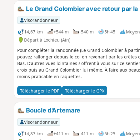
Le Grand Colombier avec retour par la 
Visorandonneur
14,67 km
+544 m
-540 m
5h 45
Moyen
Départ à Lochieu (Ain)
Pour compléter la randonnée (Le Grand Colombier à partir 
pouvez rallonger depuis le col en revenant par les crêtes d
Bas. D'autres vues lointaines s'offrent à vous sur ce senti
croix puis au Grand Colombier lui même. À faire aux beaux
moins praticable en raquettes.
Télécharger le PDF
Télécharger le GPX
Boucle d'Artemare
Visorandonneur
14,87 km
+411 m
-411 m
5h 25
Moyen