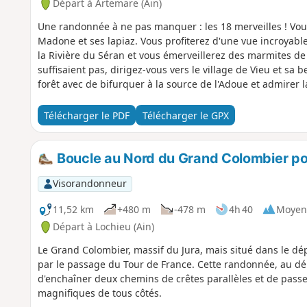
Départ à Artemare (Ain)
Une randonnée à ne pas manquer : les 18 merveilles ! Vous 
Madone et ses lapiaz. Vous profiterez d'une vue incroyabl
la Rivière du Séran et vous émerveillerez des marmites de 
suffisaient pas, dirigez-vous vers le village de Vieu et sa 
forêt avec de bifurquer à la source de l'Adoue et admirer la
vous découvrirez un beau château en arrivant à Artemare.
Télécharger le PDF
Télécharger le GPX
Boucle au Nord du Grand Colombier pou
Visorandonneur
11,52 km
+480 m
-478 m
4h 40
Moyen
Départ à Lochieu (Ain)
Le Grand Colombier, massif du Jura, mais situé dans le dé
par le passage du Tour de France. Cette randonnée, au dé
d'enchaîner deux chemins de crêtes parallèles et de pass
magnifiques de tous côtés.