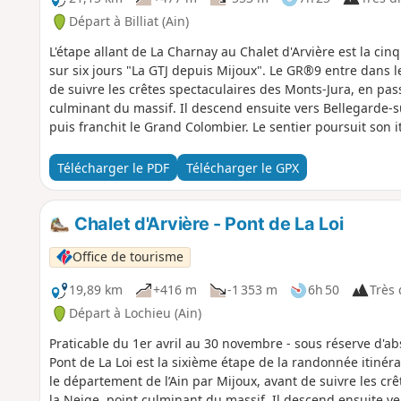
Départ à Billiat (Ain)
L'étape allant de La Charnay au Chalet d'Arvière est la ci
sur six jours "La GTJ depuis Mijoux". Le GR®9 entre dans l
de suivre les crêtes spectaculaires des Monts-Jura, en pass
culminant du massif. Il descend ensuite vers Bellegarde-su
puis franchit le Grand Colombier. Le sentier poursuit son it
Rhône, avant de quitter l’Ain pour rejoindre la Savoie et c
du parcours traverse la Réserve Naturelle Nationale de la
Télécharger le PDF
Télécharger le GPX
réglementation spécifique : les chiens sont interdits, mêm
tente. Merci de respecter ces règles pour préserver la ri
Chalet d'Arvière - Pont de La Loi
Office de tourisme
19,89 km
+416 m
-1 353 m
6h 50
Très d
Départ à Lochieu (Ain)
Praticable du 1er avril au 30 novembre - sous réserve d'ab
Pont de La Loi est la sixième étape de la randonnée itinér
le département de l’Ain par Mijoux, avant de suivre les cr
la Neige, point culminant du massif. Il descend ensuite ve