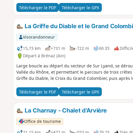
Télécharger le PDF
Télécharger le GPX
La Griffe du Diable et le Grand Colombi
Visorandonneur
15,73 km
+731 m
-722 m
6h 35
Difficil
Départ à Brénaz (Ain)
Large boucle au départ du secteur de Sur Lyand, se déroul
Vallée du Rhône, et permettant le parcours de trois crêtes 
Griffe du Diable, le Croix du Grand Colombier, puis après 
Télécharger le PDF
Télécharger le GPX
La Charnay - Chalet d'Arvière
Office de tourisme
21,15 km
+477 m
-553 m
7h 25
Très di