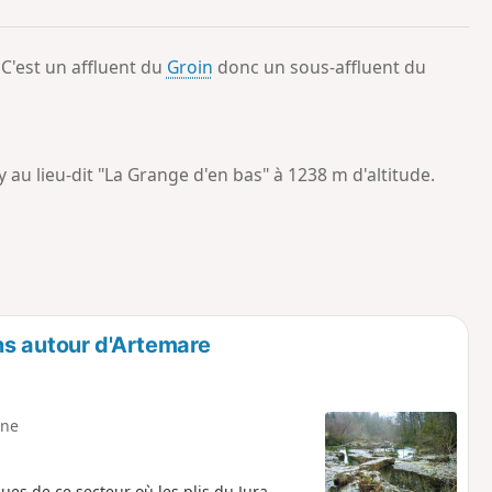
o
a
i
m
C'est un affluent du
Groin
donc un sous-affluent du
p
au lieu-dit "La Grange d'en bas" à 1238 m d'altitude.
ns autour d'Artemare
ne
ques de ce secteur où les plis du Jura