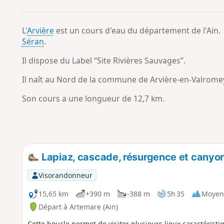
L'
Arvière
est un cours d'eau du département de l'Ain. 
Séran
.
Il dispose du Label “Site Rivières Sauvages”.
Il naît au Nord de la commune de Arvière-en-Valromey 
Son cours a une longueur de 12,7 km.
Lapiaz, cascade, résurgence et canyo
Visorandonneur
15,65 km
+390 m
-388 m
5h 35
Moyen
Départ à Artemare (Ain)
Cette boucle permet de visiter plusieurs lieux caractéristi