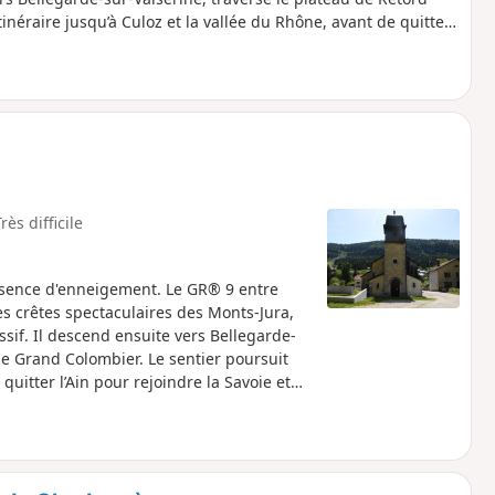
tinéraire jusqu’à Culoz et la vallée du Rhône, avant de quitter
 le Sud.
rès difficile
absence d'enneigement. Le GR® 9 entre
es crêtes spectaculaires des Monts-Jura,
sif. Il descend ensuite vers Bellegarde-
 le Grand Colombier. Le sentier poursuit
quitter l’Ain pour rejoindre la Savoie et
traverse la Réserve Naturelle Nationale de
cifique. Les chiens sont interdits, même
specter ces règles pour préserver la