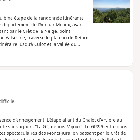
nquième étape de la randonnée itinérante
e département de l’Ain par Mijoux, avant
ant par le Crêt de la Neige, point
r-Valserine, traverse le plateau de Retord
inéraire jusqu’à Culoz et la vallée du
ontinuer sa route vers le Sud. Une partie
 Haute Chaîne du Jura, soumise à une
e tenus en laisse, ainsi que le bivouac en
chesse de cet environnement exceptionnel.
ifficile
sence d'enneigement. L'étape allant du Chalet d'Arvière au
ante sur six jours "La GTJ depuis Mijoux". Le GR®9 entre dans
êtes spectaculaires des Monts-Jura, en passant par le Crêt de
rs Bellegarde-sur-Valserine, traverse le plateau de Retord