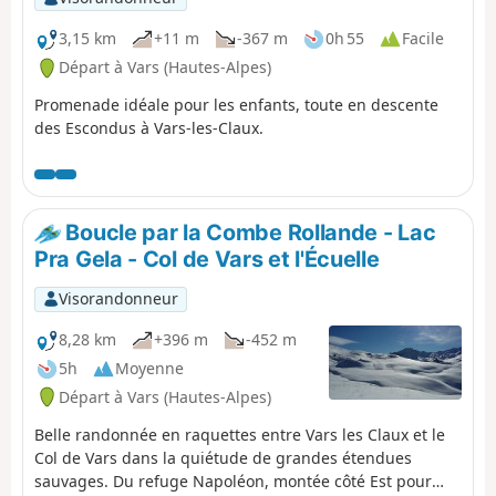
3,15 km
+11 m
-367 m
0h 55
Facile
Départ à Vars (Hautes-Alpes)
Promenade idéale pour les enfants, toute en descente
des Escondus à Vars-les-Claux.
Boucle par la Combe Rollande - Lac
Pra Gela - Col de Vars et l'Écuelle
Visorandonneur
8,28 km
+396 m
-452 m
5h
Moyenne
Départ à Vars (Hautes-Alpes)
Belle randonnée en raquettes entre Vars les Claux et le
Col de Vars dans la quiétude de grandes étendues
sauvages. Du refuge Napoléon, montée côté Est pour