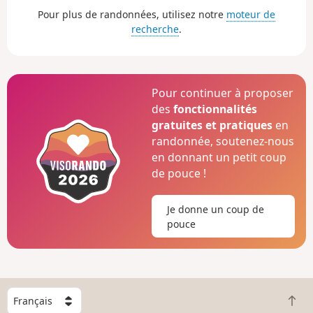
Pour plus de randonnées, utilisez notre
moteur de
recherche
.
Pour continuer à proposer
des
fonctionnalités
gratuites et pratiques
en
randonnée, soutenez-nous
en donnant un petit coup
de pouce !
Je donne un coup de
pouce
C
R
h