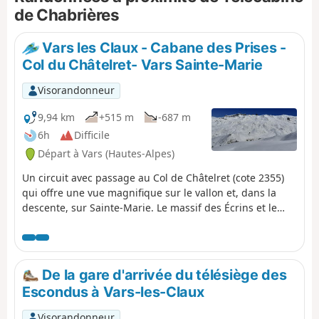
de Chabrières
Vars les Claux - Cabane des Prises -
Col du Châtelret- Vars Sainte-Marie
Visorandonneur
9,94 km
+515 m
-687 m
6h
Difficile
Départ à Vars (Hautes-Alpes)
Un circuit avec passage au Col de Châtelret (cote 2355)
qui offre une vue magnifique sur le vallon et, dans la
descente, sur Sainte-Marie. Le massif des Écrins et le
Pelvoux sont en arrière-plan.
De la gare d'arrivée du télésiège des
Escondus à Vars-les-Claux
Visorandonneur