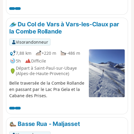
contourner la Combe Rollande puis passage par le Lac
de Pra Gela et le Col de Vars. Ensuite, nouvelle montée
côté Ouest à la Cabane de l'Écuelle et redescente sur
Vars les Claux.
Du Col de Vars à Vars-les-Claux par
la Combe Rollande
Visorandonneur
7,88 km
+220 m
-486 m
5h
Difficile
Départ à Saint-Paul-sur-Ubaye
(Alpes-de-Haute-Provence)
Belle traversée de la Combe Rollande
en passant par le Lac Pra Gela et la
Cabane des Prises.
Basse Rua - Maljasset