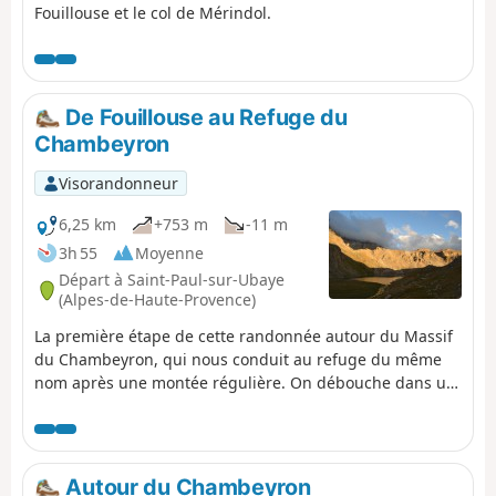
Fouillouse et le col de Mérindol.
De Fouillouse au Refuge du
Chambeyron
Visorandonneur
6,25 km
+753 m
-11 m
3h 55
Moyenne
Départ à Saint-Paul-sur-Ubaye
(Alpes-de-Haute-Provence)
La première étape de cette randonnée autour du Massif
du Chambeyron, qui nous conduit au refuge du même
nom après une montée régulière. On débouche dans un
superbe cadre, au pied du Brec de Chambeyron.
Autour du Chambeyron