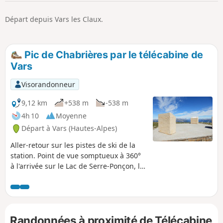
p
Départ depuis Vars les Claux.
Pic de Chabrières par le télécabine de
Vars
Visorandonneur
9,12 km
+538 m
-538 m
4h 10
Moyenne
Départ à Vars (Hautes-Alpes)
Aller-retour sur les pistes de ski de la
station. Point de vue somptueux à 360°
à l'arrivée sur le Lac de Serre-Ponçon, le
Ventoux, les Écrins et le Mont-Blanc.
Randonnées à proximité de Télécabine