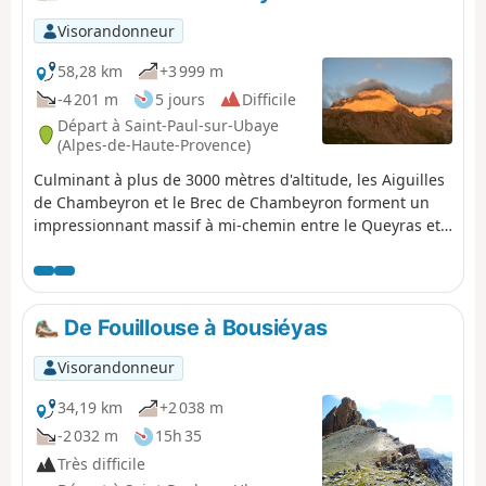
Visorandonneur
58,28 km
+3 999 m
-4 201 m
5 jours
Difficile
Départ à Saint-Paul-sur-Ubaye
(Alpes-de-Haute-Provence)
Culminant à plus de 3000 mètres d'altitude, les Aiguilles
de Chambeyron et le Brec de Chambeyron forment un
impressionnant massif à mi-chemin entre le Queyras et
le Mercantour. La randonnée décrite ici propose un
parcours sans difficulté technique avec des cols à plus
de 2700m et un sommet à plus de 3000m. Le cadre est
de toute beauté et on est le plus souvent dans une
De Fouillouse à Bousiéyas
ambiance de haute montagne.
Visorandonneur
34,19 km
+2 038 m
-2 032 m
15h 35
Très difficile