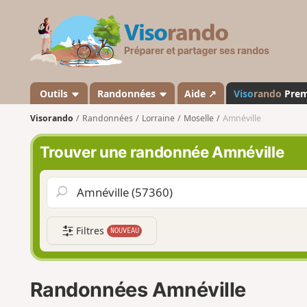
V
i
s
o
r
a
Outils
Randonnées
Aide ↗
Viso
rando
Pre
n
Visorando
Randonnées
Lorraine
Moselle
Amnéville
d
o
Trouver une randonnée Amnéville
Filtres
NOUVEAU
Randonnées Amnéville