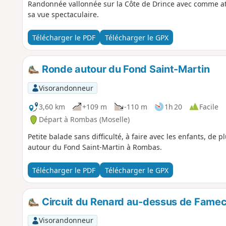
Randonnée vallonnée sur la Côte de Drince avec comme att
sa vue spectaculaire.
Télécharger le PDF
Télécharger le GPX
Ronde autour du Fond Saint-Martin
Visorandonneur
3,60 km
+109 m
-110 m
1h 20
Facile
Départ à Rombas (Moselle)
Petite balade sans difficulté, à faire avec les enfants, de 
autour du Fond Saint-Martin à Rombas.
Télécharger le PDF
Télécharger le GPX
Circuit du Renard au-dessus de Fame
Visorandonneur