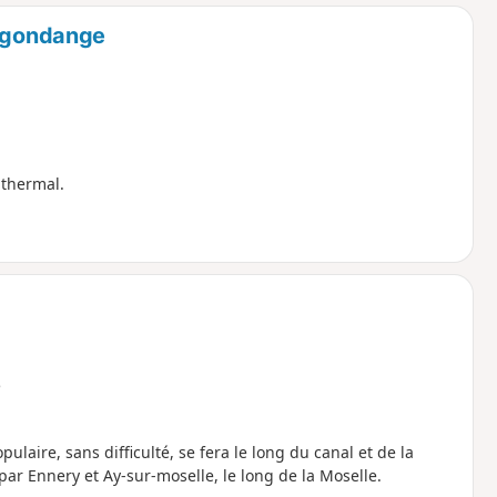
o
a
Hagondange
i
m
p
 thermal.
e
laire, sans difficulté, se fera le long du canal et de la
par Ennery et Ay-sur-moselle, le long de la Moselle.