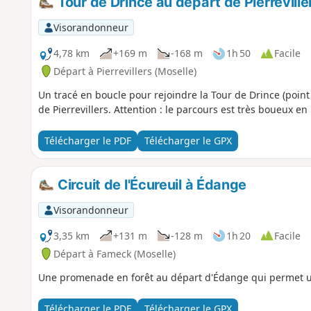
Tour de Drince au départ de Pierreville
Visorandonneur
4,78 km
+169 m
-168 m
1h 50
Facile
Départ à Pierrevillers (Moselle)
Un tracé en boucle pour rejoindre la Tour de Drince (poin
de Pierrevillers. Attention : le parcours est très boueux en 
Télécharger le PDF
Télécharger le GPX
Circuit de l'Écureuil à Édange
Visorandonneur
3,35 km
+131 m
-128 m
1h 20
Facile
Départ à Fameck (Moselle)
Une promenade en forêt au départ d'Édange qui permet une
Télécharger le PDF
Télécharger le GPX