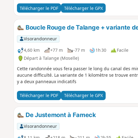
Télécharger le PDF
Télécharger le GPX
Boucle Rouge de Talange + variante de
Visorandonneur
4,60 km
+77 m
-77 m
1h 30
Facile
Départ à Talange (Moselle)
Cette randonnée vous fera passer le long du canal des min
aucune difficulté. La variante de 1 kilomètre se trouve entr
y a deux panneaux indicatifs
Télécharger le PDF
Télécharger le GPX
De Justemont à Fameck
Visorandonneur
8,11 km
+218 m
-211 m
2h 55
Facile