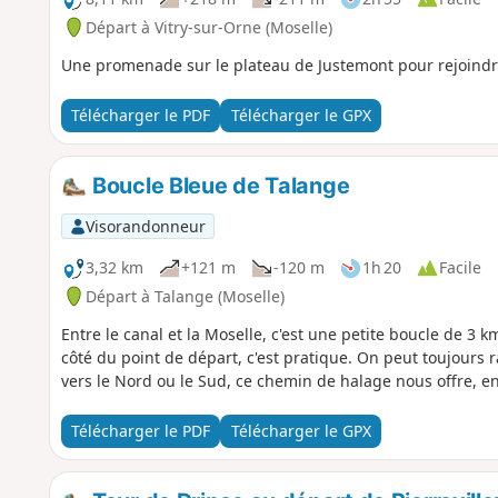
Départ à Vitry-sur-Orne (Moselle)
Une promenade sur le plateau de Justemont pour rejoindr
Télécharger le PDF
Télécharger le GPX
Boucle Bleue de Talange
Visorandonneur
3,32 km
+121 m
-120 m
1h 20
Facile
Départ à Talange (Moselle)
Entre le canal et la Moselle, c'est une petite boucle de 3 
côté du point de départ, c'est pratique. On peut toujours 
vers le Nord ou le Sud, ce chemin de halage nous offre, en
Télécharger le PDF
Télécharger le GPX