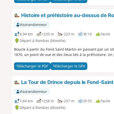
Histoire et préhistoire au-dessus de 
Visorandonneur
8,94 km
+220 m
-223 m
3h 10
Facile
Départ à Rombas (Moselle)
Boucle à partir du Fond Saint-Martin en passant par un s
1870, un point de vue et des lieux liés à la préhistoire. U
Télécharger le PDF
Télécharger le GPX
La Tour de Drince depuis le Fond-Sain
Visorandonneur
7,64 km
+258 m
-257 m
2h 55
Facile
Départ à Rombas (Moselle)