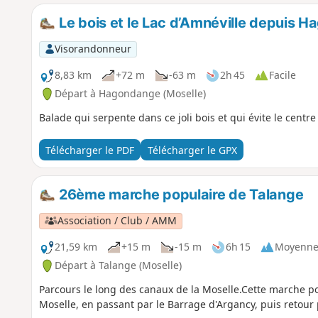
Le bois et le Lac d’Amnéville depuis 
Visorandonneur
8,83 km
+72 m
-63 m
2h 45
Facile
Départ à Hagondange (Moselle)
Balade qui serpente dans ce joli bois et qui évite le centre
Télécharger le PDF
Télécharger le GPX
26ème marche populaire de Talange
Association / Club / AMM
21,59 km
+15 m
-15 m
6h 15
Moyenn
Départ à Talange (Moselle)
Parcours le long des canaux de la Moselle.Cette marche popu
Moselle, en passant par le Barrage d'Argancy, puis retour 