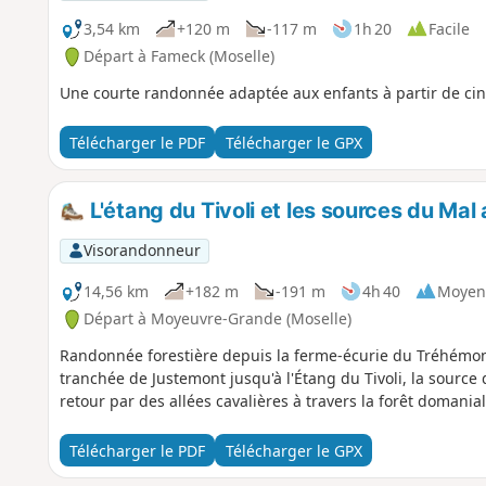
3,54 km
+120 m
-117 m
1h 20
Facile
Départ à Fameck (Moselle)
Une courte randonnée adaptée aux enfants à partir de cin
Télécharger le PDF
Télécharger le GPX
L'étang du Tivoli et les sources du Mal 
Visorandonneur
14,56 km
+182 m
-191 m
4h 40
Moyen
Départ à Moyeuvre-Grande (Moselle)
Randonnée forestière depuis la ferme-écurie du Tréhémo
tranchée de Justemont jusqu'à l'Étang du Tivoli, la source 
retour par des allées cavalières à travers la forêt doman
Télécharger le PDF
Télécharger le GPX