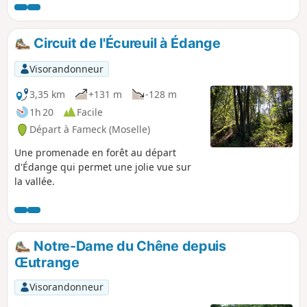
Circuit de l'Écureuil à Édange
Visorandonneur
3,35 km
+131 m
-128 m
1h 20
Facile
Départ à Fameck (Moselle)
Une promenade en forêt au départ
d'Édange qui permet une jolie vue sur
la vallée.
Notre-Dame du Chêne depuis
Œutrange
Visorandonneur