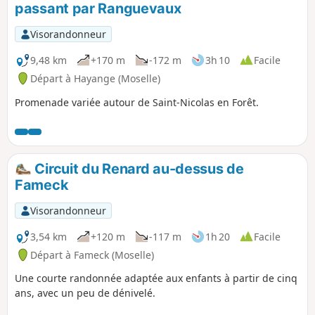
passant par Ranguevaux
Visorandonneur
9,48 km
+170 m
-172 m
3h 10
Facile
Départ à Hayange (Moselle)
Promenade variée autour de Saint-Nicolas en Forêt.
Circuit du Renard au-dessus de
Fameck
Visorandonneur
3,54 km
+120 m
-117 m
1h 20
Facile
Départ à Fameck (Moselle)
Une courte randonnée adaptée aux enfants à partir de cinq
ans, avec un peu de dénivelé.