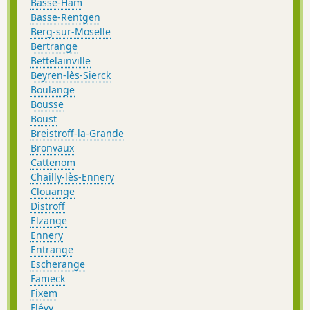
Basse-Ham
Basse-Rentgen
Berg-sur-Moselle
Bertrange
Bettelainville
Beyren-lès-Sierck
Boulange
Bousse
Boust
Breistroff-la-Grande
Bronvaux
Cattenom
Chailly-lès-Ennery
Clouange
Distroff
Elzange
Ennery
Entrange
Escherange
Fameck
Fixem
Flévy