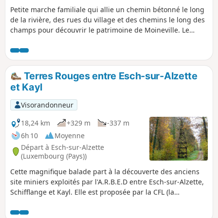
Petite marche familiale qui allie un chemin bétonné le long
de la rivière, des rues du village et des chemins le long des
champs pour découvrir le patrimoine de Moineville. Le
départ et l'arrivée se font à proximité de la base de loisirs
Solan où vous pourrez découvrir différentes activités, vous
restaurer et vous rafraichir.
Terres Rouges entre Esch-sur-Alzette
et Kayl
Visorandonneur
18,24 km
+329 m
-337 m
6h 10
Moyenne
Départ à Esch-sur-Alzette
(Luxembourg (Pays))
Cette magnifique balade part à la découverte des anciens
site miniers exploités par l'A.R.B.E.D entre Esch-sur-Alzette,
Schifflange et Kayl. Elle est proposée par la CFL (la
compagnie des chemins de fer luxembourgeois) dans son
offre Hike & Rail des sentiers de randonnée de gare en gare