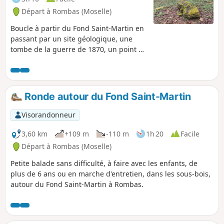
Départ à Rombas (Moselle)
Boucle à partir du Fond Saint-Martin en
passant par un site géologique, une
tombe de la guerre de 1870, un point de
vue et des lieux liés à la préhistoire. Un
peu de dénivelé sur ce parcours.
Ronde autour du Fond Saint-Martin
Visorandonneur
3,60 km
+109 m
-110 m
1h 20
Facile
Départ à Rombas (Moselle)
Petite balade sans difficulté, à faire avec les enfants, de
plus de 6 ans ou en marche d'entretien, dans les sous-bois,
autour du Fond Saint-Martin à Rombas.