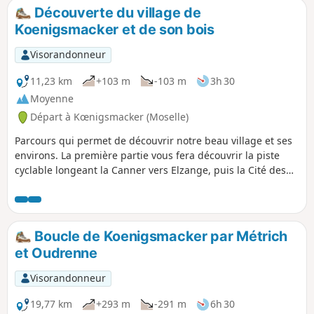
Découverte du village de
Koenigsmacker et de son bois
Visorandonneur
11,23 km
+103 m
-103 m
3h 30
Moyenne
Départ à Kœnigsmacker (Moselle)
Parcours qui permet de découvrir notre beau village et ses
environs. La première partie vous fera découvrir la piste
cyclable longeant la Canner vers Elzange, puis la Cité des
Officiers pour ensuite monter dans le Bois de
Kœnigsmacker et sa fraîcheur, et enfin redescendre vers
Métrich et revenir le long de la route vers le village.
Boucle de Koenigsmacker par Métrich
et Oudrenne
Visorandonneur
19,77 km
+293 m
-291 m
6h 30