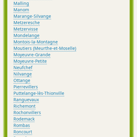
Malling
Manom
Marange-Silvange
Metzeresche
Metzervisse
Mondelange
Montois-la-Montagne
Moutiers (Meurthe-et-Moselle)
Moyeuvre-Grande
Moyeuvre-Petite
Neufchef
Nilvange
Ottange
Pierrevillers
Puttelange-lès-Thionville
Ranguevaux
Richemont
Rochonvillers
Rodemack
Rombas
Roncourt