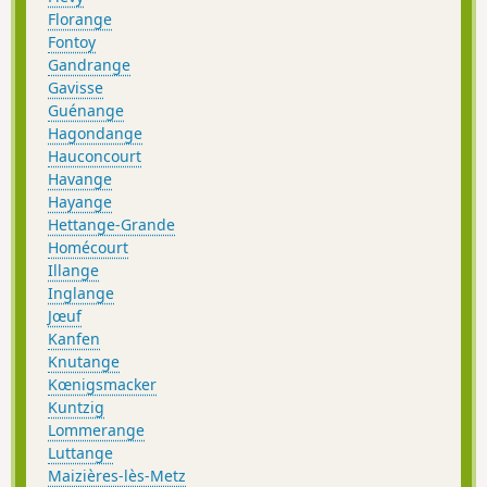
Florange
Fontoy
Gandrange
Gavisse
Guénange
Hagondange
Hauconcourt
Havange
Hayange
Hettange-Grande
Homécourt
Illange
Inglange
Jœuf
Kanfen
Knutange
Kœnigsmacker
Kuntzig
Lommerange
Luttange
Maizières-lès-Metz