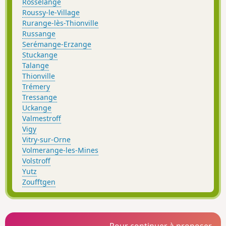
Rosselange
Roussy-le-Village
Rurange-lès-Thionville
Russange
Serémange-Erzange
Stuckange
Talange
Thionville
Trémery
Tressange
Uckange
Valmestroff
Vigy
Vitry-sur-Orne
Volmerange-les-Mines
Volstroff
Yutz
Zoufftgen
Pour continuer à proposer