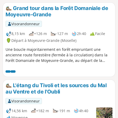
Grand tour dans la Forêt Domaniale de
Moyeuvre-Grande
Visorandonneur
8,15 km
+126 m
-127 m
2h 40
Facile
Départ à Moyeuvre-Grande (Moselle)
Une boucle majoritairement en forêt empruntant une
ancienne route forestière (fermée à la circulation) dans la
Forêt Domaniale de Moyeuvre-Grande, au départ de la
ferme du Tréhémont et en passant par Moyeuvre-Petite. La
remontée en final vers le plateau et la ferme du Tréhémont
s'avère sportive: assez abrupte et longue.
L'étang du Tivoli et les sources du Mal
au Ventre et de l'Oubli
Visorandonneur
14,56 km
+182 m
-191 m
4h 40
Moyenne