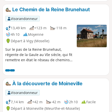
Le Chemin de la Reine Brunehaut
Visorandonneur
13,49 km
+123 m
-118 m
4h 10
Moyenne
Départ à Vigy (Moselle)
Sur le pas de la Reine Brunehaut,
régente de la Gaule au VIe siècle, qui fit
remettre en état le réseau de chemins
suite à la décadence de l'empire romain.
À la découverte de Moineville
Visorandonneur
7,14 km
+42 m
-42 m
2h 10
Facile
Départ à Moineville (Meurthe-et-Moselle)