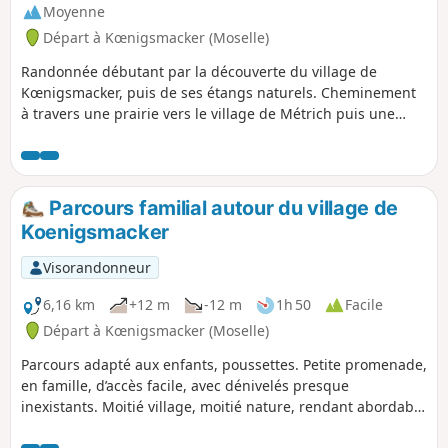
Moyenne
Départ à Kœnigsmacker (Moselle)
Randonnée débutant par la découverte du village de
Kœnigsmacker, puis de ses étangs naturels. Cheminement
à travers une prairie vers le village de Métrich puis une
partie boisée pour rejoindre le village d'Oudrenne, que
vous redécouvrez par ses traverses. Enfin, passage à
nouveau dans les sous-bois, direction la Cité des Officiers,
et de là, retour au point de départ.
Parcours familial autour du village de
Koenigsmacker
Visorandonneur
6,16 km
+12 m
-12 m
1h 50
Facile
Départ à Kœnigsmacker (Moselle)
Parcours adapté aux enfants, poussettes. Petite promenade,
en famille, d’accès facile, avec dénivelés presque
inexistants. Moitié village, moitié nature, rendant abordable
cette découverte du village, en toute liberté.