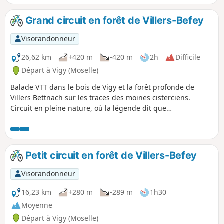
et a été très légèrement modifiée par nos soins au départ et
à l'arrivée.
Grand circuit en forêt de Villers-Befey
Visorandonneur
26,62 km
+420 m
-420 m
2h
Difficile
Départ à Vigy (Moselle)
Balade VTT dans le bois de Vigy et la forêt profonde de
Villers Bettnach sur les traces des moines cisterciens.
Circuit en pleine nature, où la légende dit que
Charlemagne aurait fait jaillir une source sous le sabot de
son cheval, puis aurait fait construire une chapelle à
l'emplacement de l'actuelle de Rabas. Attention circuit
difficile en cas de pluies, car très boueux.
Petit circuit en forêt de Villers-Befey
Visorandonneur
16,23 km
+280 m
-289 m
1h30
Moyenne
Départ à Vigy (Moselle)