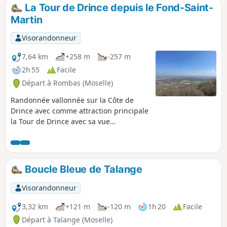
La Tour de Drince depuis le Fond-Saint-
Martin
Visorandonneur
7,64 km
+258 m
-257 m
2h 55
Facile
Départ à Rombas (Moselle)
Randonnée vallonnée sur la Côte de
Drince avec comme attraction principale
la Tour de Drince avec sa vue
spectaculaire.
Boucle Bleue de Talange
Visorandonneur
3,32 km
+121 m
-120 m
1h 20
Facile
Départ à Talange (Moselle)