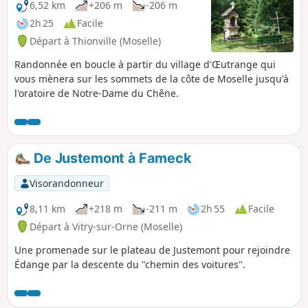
6,52 km
+206 m
-206 m
2h 25
Facile
Départ à Thionville (Moselle)
Randonnée en boucle à partir du village d'Œutrange qui
vous mènera sur les sommets de la côte de Moselle jusqu'à
l'oratoire de Notre-Dame du Chêne.
De Justemont à Fameck
Visorandonneur
8,11 km
+218 m
-211 m
2h 55
Facile
Départ à Vitry-sur-Orne (Moselle)
Une promenade sur le plateau de Justemont pour rejoindre
Édange par la descente du "chemin des voitures".