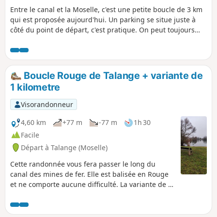
Entre le canal et la Moselle, c'est une petite boucle de 3 km
qui est proposée aujourd'hui. Un parking se situe juste à
côté du point de départ, c'est pratique. On peut toujours
rallonger la randonnée en continuant sur le canal que ce
soit vers le Nord ou le Sud, ce chemin de halage nous offre,
en toute sécurité, de nombreux kilomètres à parcourir.
Boucle Rouge de Talange + variante de
1 kilometre
Visorandonneur
4,60 km
+77 m
-77 m
1h 30
Facile
Départ à Talange (Moselle)
Cette randonnée vous fera passer le long du
canal des mines de fer. Elle est balisée en Rouge
et ne comporte aucune difficulté. La variante de 1
kilomètre se trouve entre les points 2 et 3, autour
de l'étang de Mancourt, il y a deux panneaux
indicatifs