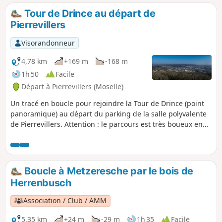
Tour de Drince au départ de
Pierrevillers
Visorandonneur
4,78 km
+169 m
-168 m
1h 50
Facile
Départ à Pierrevillers (Moselle)
Un tracé en boucle pour rejoindre la Tour de Drince (point
panoramique) au départ du parking de la salle polyvalente
de Pierrevillers. Attention : le parcours est très boueux en
hiver.
Boucle à Metzeresche par le bois de
Herrenbusch
Association / Club / AMM
5,35 km
+24 m
-29 m
1h 35
Facile