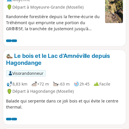
Départ à Moyeuvre-Grande (Moselle)
Randonnée forestière depuis la ferme-écurie du
Tréhémont qui emprunte une portion du
GR®®5F, la tranchée de Justemont jusqu'à
l'Étang du Tivoli, la source du Mal au Ventre et la
source de l'Oubli puis retour par des allées
cavalières à travers la forêt domaniale de
Moyeuvre-Grande.
Le bois et le Lac d’Amnéville depuis
Hagondange
Visorandonneur
8,83 km
+72 m
-63 m
2h 45
Facile
Départ à Hagondange (Moselle)
Balade qui serpente dans ce joli bois et qui évite le centre
thermal.