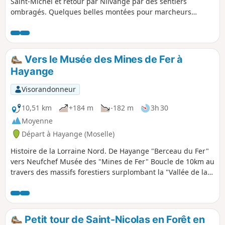
Saint-Michel et retour par Nilvange par des sentiers
ombragés. Quelques belles montées pour marcheurs
entraînés.
Vers le Musée des Mines de Fer à
Hayange
Visorandonneur
10,51 km
+184 m
-182 m
3h 30
Moyenne
Départ à Hayange (Moselle)
Histoire de la Lorraine Nord. De Hayange "Berceau du Fer"
vers Neufchef Musée des "Mines de Fer" Boucle de 10km au
travers des massifs forestiers surplombant la "Vallée de la
Fensch".
Petit tour de Saint-Nicolas en Forêt en