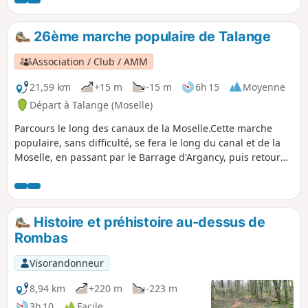
26ème marche populaire de Talange
Association / Club / AMM
21,59 km
+15 m
-15 m
6h 15
Moyenne
Départ à Talange (Moselle)
Parcours le long des canaux de la Moselle.Cette marche
populaire, sans difficulté, se fera le long du canal et de la
Moselle, en passant par le Barrage d'Argancy, puis retour
par Ennery et Ay-sur-moselle, le long de la Moselle.
Histoire et préhistoire au-dessus de
Rombas
Visorandonneur
8,94 km
+220 m
-223 m
3h 10
Facile