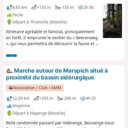
8,65 km
+135 m
-133 m
2h 50
Facile
Départ à Thionville (Moselle)
Itinéraire agréable et familial, principalement
en forêt. Il emprunte le sentier du « Beerenweg
», qui vous permettra de découvrir la faune et la
flore de ce bois.
Marche autour de Marspich situé à
proximité du bassin sidérurgique
Association / Club / AMM
12,59 km
+293 m
-288 m
4h 25
Moyenne
Départ à Hayange (Moselle)
Belle randonnée passant par Volkrange, Beuvange-sous-