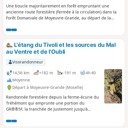
Une boucle majoritairement en forêt empruntant une
ancienne route forestière (fermée à la circulation) dans la
Forêt Domaniale de Moyeuvre-Grande, au départ de la
ferme du Tréhémont et en passant par Moyeuvre-Petite. La
remontée en final vers le plateau et la ferme du Tréhémont
s'avère sportive: assez abrupte et longue.
L'étang du Tivoli et les sources du Mal
au Ventre et de l'Oubli
Visorandonneur
14,56 km
+182 m
-191 m
4h 40
Moyenne
Départ à Moyeuvre-Grande (Moselle)
Randonnée forestière depuis la ferme-écurie du
Tréhémont qui emprunte une portion du
GR®®5F, la tranchée de Justemont jusqu'à
l'Étang du Tivoli, la source du Mal au Ventre et la
source de l'Oubli puis retour par des allées
cavalières à travers la forêt domaniale de