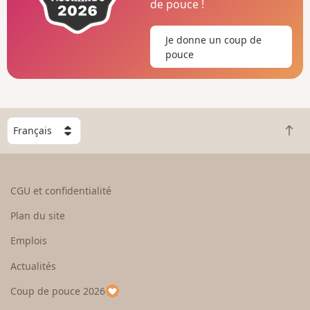
de pouce !
Je donne un coup de
pouce
C
R
h
e
o
t
i
o
s
CGU et confidentialité
u
i
r
s
Plan du site
e
s
n
e
Emplois
h
z
Actualités
a
u
u
n
Coup de pouce 2026
t
p