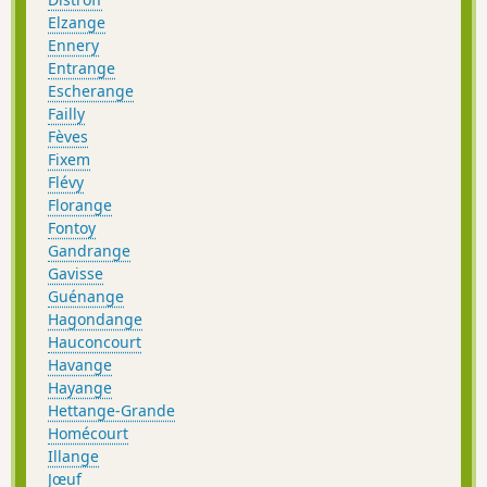
Elzange
Ennery
Entrange
Escherange
Failly
Fèves
Fixem
Flévy
Florange
Fontoy
Gandrange
Gavisse
Guénange
Hagondange
Hauconcourt
Havange
Hayange
Hettange-Grande
Homécourt
Illange
Jœuf