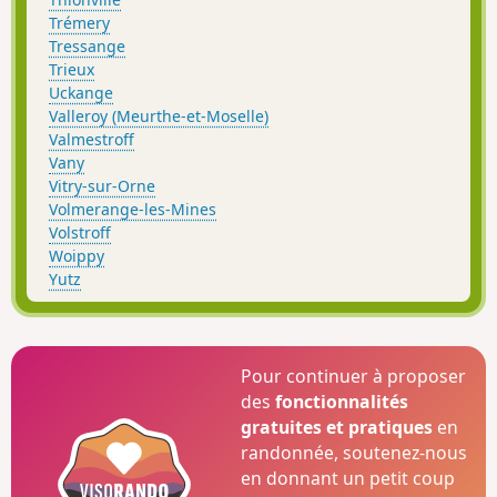
Trémery
Tressange
Trieux
Uckange
Valleroy (Meurthe-et-Moselle)
Valmestroff
Vany
Vitry-sur-Orne
Volmerange-les-Mines
Volstroff
Woippy
Yutz
Pour continuer à proposer
des
fonctionnalités
gratuites et pratiques
en
randonnée, soutenez-nous
en donnant un petit coup