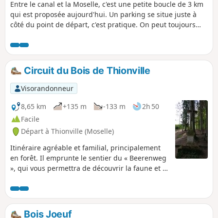
Entre le canal et la Moselle, c'est une petite boucle de 3 km
qui est proposée aujourd'hui. Un parking se situe juste à
côté du point de départ, c'est pratique. On peut toujours
rallonger la randonnée en continuant sur le canal que ce
soit vers le Nord ou le Sud, ce chemin de halage nous offre,
en toute sécurité, de nombreux kilomètres à parcourir.
Circuit du Bois de Thionville
Visorandonneur
8,65 km
+135 m
-133 m
2h 50
Facile
Départ à Thionville (Moselle)
Itinéraire agréable et familial, principalement
en forêt. Il emprunte le sentier du « Beerenweg
», qui vous permettra de découvrir la faune et la
flore de ce bois.
Bois Joeuf