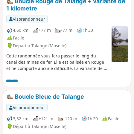
Boucle Rouge de Talange + variante de
1 kilometre
Visorandonneur
4,60 km
+77 m
-77 m
1h 30
Facile
Départ à Talange (Moselle)
Cette randonnée vous fera passer le long du
canal des mines de fer. Elle est balisée en Rouge
et ne comporte aucune difficulté. La variante de 1
kilomètre se trouve entre les points 2 et 3, autour
de l'étang de Mancourt, il y a deux panneaux
indicatifs
Boucle Bleue de Talange
Visorandonneur
3,32 km
+121 m
-120 m
1h 20
Facile
Départ à Talange (Moselle)