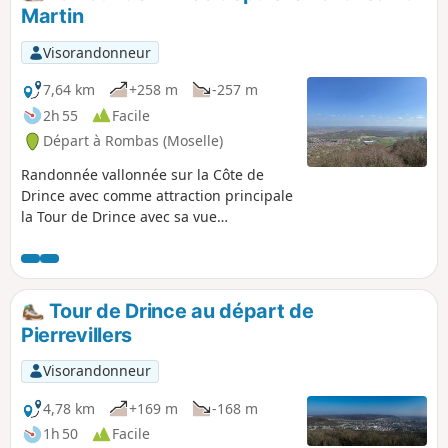
Martin
Visorandonneur
7,64 km
+258 m
-257 m
2h 55
Facile
Départ à Rombas (Moselle)
Randonnée vallonnée sur la Côte de
Drince avec comme attraction principale
la Tour de Drince avec sa vue
spectaculaire.
Tour de Drince au départ de
Pierrevillers
Visorandonneur
4,78 km
+169 m
-168 m
1h 50
Facile