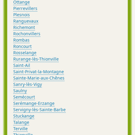
Ottange
Pierrevillers
Plesnois
Ranguevaux
Richemont
Rochonvillers
Rombas
Roncourt
Rosselange
Rurange-lès-Thionville
Saint-Ail
Saint-Privat-la-Montagne
Sainte-Marie-aux-Chênes
Sanry-lès-Vigy
Saulny
Semécourt
Serémange-Erzange
Servigny-lès-Sainte-Barbe
Stuckange
Talange
Terville
Thionville