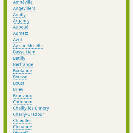
Amnéville
Angevillers
Antilly
Argancy
Auboué
Aumetz
Avril
Ay-sur-Moselle
Basse-Ham
Batilly
Bertrange
Boulange
Bousse
Boust
Briey
Bronvaux
Cattenom
Chailly-lès-Ennery
Charly-Oradour
Chieulles
Clouange
Distroff