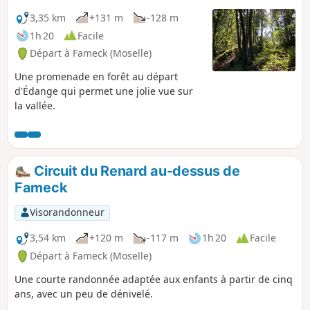
3,35 km
+131 m
-128 m
1h 20
Facile
Départ à Fameck (Moselle)
Une promenade en forêt au départ
d'Édange qui permet une jolie vue sur
la vallée.
Circuit du Renard au-dessus de
Fameck
Visorandonneur
3,54 km
+120 m
-117 m
1h 20
Facile
Départ à Fameck (Moselle)
Une courte randonnée adaptée aux enfants à partir de cinq
ans, avec un peu de dénivelé.