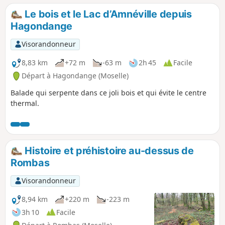
Moyeuvre-Grande.
Le bois et le Lac d’Amnéville depuis
Hagondange
Visorandonneur
8,83 km
+72 m
-63 m
2h 45
Facile
Départ à Hagondange (Moselle)
Balade qui serpente dans ce joli bois et qui évite le centre
thermal.
Histoire et préhistoire au-dessus de
Rombas
Visorandonneur
8,94 km
+220 m
-223 m
3h 10
Facile