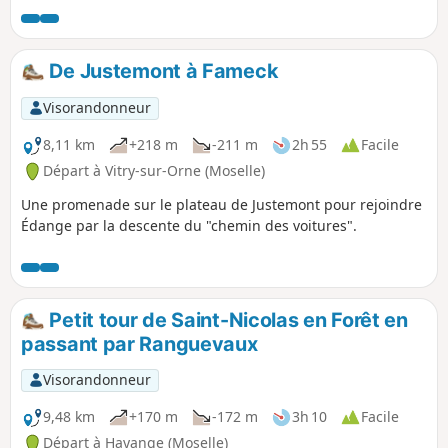
De Justemont à Fameck
Visorandonneur
8,11 km
+218 m
-211 m
2h 55
Facile
Départ à Vitry-sur-Orne (Moselle)
Une promenade sur le plateau de Justemont pour rejoindre
Édange par la descente du "chemin des voitures".
Petit tour de Saint-Nicolas en Forêt en
passant par Ranguevaux
Visorandonneur
9,48 km
+170 m
-172 m
3h 10
Facile
Départ à Hayange (Moselle)