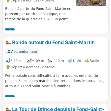
Départ à Rombas (Moselle)
Boucle à partir du Fond Saint-Martin en
passant par un site géologique, une
tombe de la guerre de 1870, un point de
vue et des lieux liés à la préhistoire. Un
peu de dénivelé sur ce parcours.
Ronde autour du Fond Saint-Martin
Visorandonneur
3,60 km
+109 m
-110 m
1h 20
Facile
Départ à Rombas (Moselle)
Petite balade sans difficulté, à faire avec les enfants, de
plus de 6 ans ou en marche d'entretien, dans les sous-bois,
autour du Fond Saint-Martin à Rombas.
La Tour de Drince depuis le Fond-Saint-