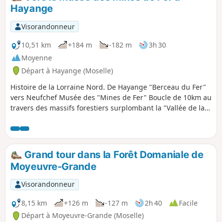
Hayange
Visorandonneur
10,51 km
+184 m
-182 m
3h 30
Moyenne
Départ à Hayange (Moselle)
Histoire de la Lorraine Nord. De Hayange "Berceau du Fer"
vers Neufchef Musée des "Mines de Fer" Boucle de 10km au
travers des massifs forestiers surplombant la "Vallée de la
Fensch".
Grand tour dans la Forêt Domaniale de
Moyeuvre-Grande
Visorandonneur
8,15 km
+126 m
-127 m
2h 40
Facile
Départ à Moyeuvre-Grande (Moselle)