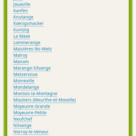
Jouaville
Kanfen
Knutange
Kœnigsmacker
Kuntzig
La Maxe
Lommerange
Maizières-lès-Metz
Malroy
Manom
Marange-Silvange
Metzervisse
Moineville
Mondelange
Montois-la-Montagne
Moutiers (Meurthe-et-Moselle)
Moyeuvre-Grande
Moyeuvre-Petite
Neufchef
Nilvange
Norroy-le-Veneur