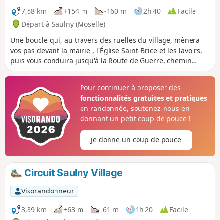
7,68 km
+154 m
-160 m
2h 40
Facile
Départ à Saulny (Moselle)
Une boucle qui, au travers des ruelles du village, mènera
vos pas devant la mairie , l'Église Saint-Brice et les lavoirs,
puis vous conduira jusqu'à la Route de Guerre, chemin
empierré vers la ferme de Saint-Maurice. Ensuite, à travers
bois, vous descendrez doucement vers le village pour, à
Pour continuer à proposer des
travers d'autres ruelles, rejoindre votre point de départ.
fonctionnalités gratuites et pratiques
en randonnée, soutenez-nous en
donnant un petit coup de pouce !
Je donne un coup de pouce
Circuit Saulny Village
Visorandonneur
3,89 km
+63 m
-61 m
1h 20
Facile