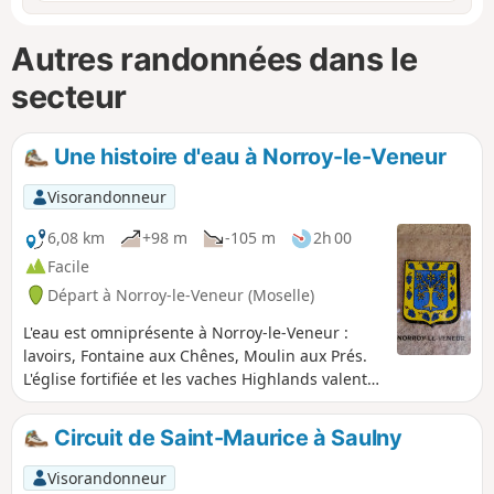
Autres randonnées dans le
secteur
Une histoire d'eau à Norroy-le-Veneur
Visorandonneur
6,08 km
+98 m
-105 m
2h 00
Facile
Départ à Norroy-le-Veneur (Moselle)
L'eau est omniprésente à Norroy-le-Veneur :
lavoirs, Fontaine aux Chênes, Moulin aux Prés.
L'église fortifiée et les vaches Highlands valent
également le détour.
Circuit de Saint-Maurice à Saulny
Visorandonneur