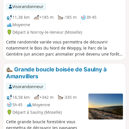
Visorandonneur
11,38 km
+185 m
-185 m
3h 45
Moyenne
Départ à Norroy-le-Veneur (Moselle)
Cette randonnée variée vous permettra de découvrir
notamment le Bois du Nord de Woippy, le Parc de la
Gentière (un ancien parc animalier privé devenu une forêt),
la pelouse calcaire avec sa vue unique sur Saulny ou encore
une très belle descente à travers le Bois de Plesnois.
Grande boucle boisée de Saulny à
Amanvillers
Visorandonneur
16,58 km
+342 m
-335 m
5h 45
Moyenne
Départ à Saulny (Moselle)
Cette grande boucle forestière vous
permettra de découvrir les paysages