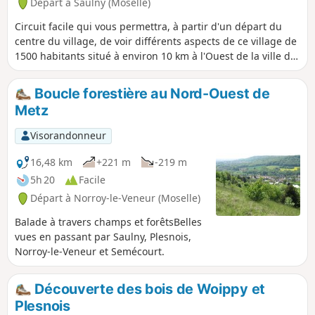
Départ à Saulny (Moselle)
Circuit facile qui vous permettra, à partir d'un départ du
centre du village, de voir différents aspects de ce village de
1500 habitants situé à environ 10 km à l'Ouest de la ville de
Metz. À travers ruelles et sentiers vous pourrez profiter
d'une vue dégagée sur l'Église Saint-Brice, traverser une
Boucle forestière au Nord-Ouest de
zone maraîchère puis longer le Ruisseau de Saulny .
Metz
Visorandonneur
16,48 km
+221 m
-219 m
5h 20
Facile
Départ à Norroy-le-Veneur (Moselle)
Balade à travers champs et forêtsBelles
vues en passant par Saulny, Plesnois,
Norroy-le-Veneur et Semécourt.
Découverte des bois de Woippy et
Plesnois