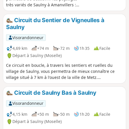
très variés de Saulny à Amanvillers :
pelouses calcaires, casemates
recouvertes par la nature, chapelle
Circuit du Sentier de Vigneulles à
d'Amanvillers, voie verte de la vallée de
Saulny
Montvaux, ou encore l’église forestière
de Notre-Dame du Gros Chêne.
Visorandonneur
4,69 km
+74 m
-72 m
1h 35
Facile
Départ à Saulny (Moselle)
Ce circuit en boucle, à travers les sentiers et ruelles du
village de Saulny, vous permettra de mieux connaître ce
village situé à 7 km à l'ouest de la ville de Metz.
Cheminement varié à travers bois, champs de cultures et
voies urbaines.
Circuit de Saulny Bas à Saulny
Visorandonneur
4,15 km
+50 m
-50 m
1h 20
Facile
Départ à Saulny (Moselle)