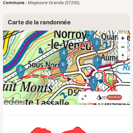
Commune :
Moyeuvre-Grande (57250)
Carte de la randonnée
3
2
4
1
6
5
7
3D
NOUVEAU
A
Attributions
ff
i
c
h
e