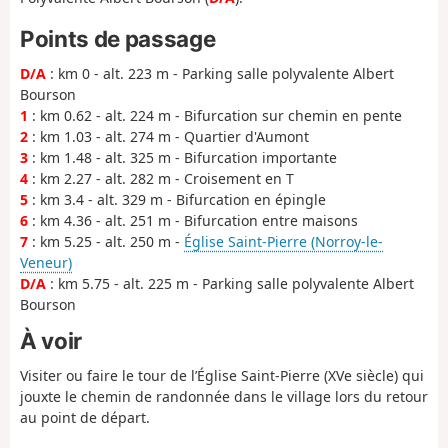
Points de passage
D/A
: km 0 - alt. 223 m - Parking salle polyvalente Albert
Bourson
1
: km 0.62 - alt. 224 m - Bifurcation sur chemin en pente
2
: km 1.03 - alt. 274 m - Quartier d'Aumont
3
: km 1.48 - alt. 325 m - Bifurcation importante
4
: km 2.27 - alt. 282 m - Croisement en T
5
: km 3.4 - alt. 329 m - Bifurcation en épingle
6
: km 4.36 - alt. 251 m - Bifurcation entre maisons
7
: km 5.25 - alt. 250 m -
Église Saint-Pierre (Norroy-le-
Veneur)
D/A
: km 5.75 - alt. 225 m - Parking salle polyvalente Albert
Bourson
À voir
Visiter ou faire le tour de l’Église Saint-Pierre (XVe siècle) qui
jouxte le chemin de randonnée dans le village lors du retour
au point de départ.