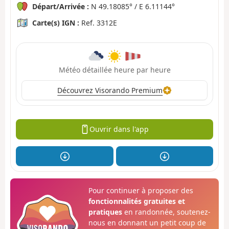
Départ/Arrivée :
N 49.18085° / E 6.11144°
Carte(s) IGN :
Ref. 3312E
Météo détaillée heure par heure
Découvrez Visorando Premium
Ouvrir dans l'app
Pour continuer à proposer des
fonctionnalités gratuites et
pratiques
en randonnée, soutenez-
nous en donnant un petit coup de