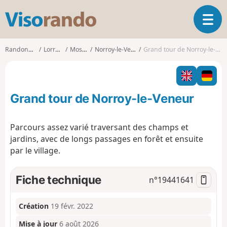
V
O
i
u
s
v
o
Randonnées
Lorraine
Moselle
Norroy-le-Veneur
Grand tour de Norroy-le-Veneur
r
r
i
a
r
n
l
d
Grand tour de Norroy-le-Veneur
a
o
n
a
Parcours assez varié traversant des champs et
v
jardins, avec de longs passages en forêt et ensuite
i
par le village.
g
a
t
Fiche technique
n°
19441641
i
o
n
Création
19 févr. 2022
Mise à jour
6 août 2026