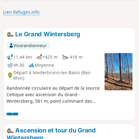
p
Lien Refuges.info
Le Grand Wintersberg
Visorandonneur
11,44 km
+425 m
-418 m
4h 30
Moyenne
Départ à Niederbronn-les-Bains (Bas-
Rhin)
Randonnée circulaire au départ de la source
Celtique avec ascension du Grand -
Wintersberg, 581 m, point culminant des
Vosges du Nord et retour via le chalet du Col
de la Liese (appartenant au Club Vosgien et
l'abri du Heidenkopf.
Ascension et tour du Grand
Wintersberg