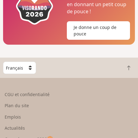
en donnant un petit coup
de pouce !
Je donne un coup de
pouce
C
R
h
e
o
t
i
o
s
CGU et confidentialité
u
i
r
s
Plan du site
e
s
n
e
Emplois
h
z
Actualités
a
u
u
n