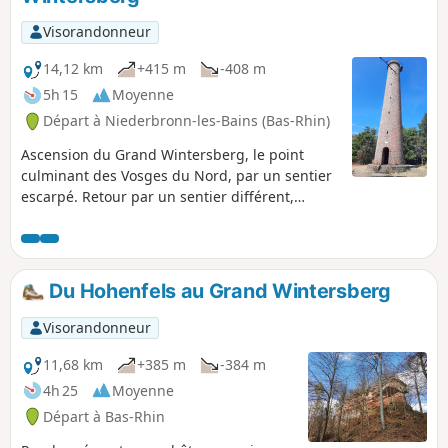
Visorandonneur
14,12 km
+415 m
-408 m
5h 15
Moyenne
Départ à Niederbronn-les-Bains (Bas-Rhin)
Ascension du Grand Wintersberg, le point
culminant des Vosges du Nord, par un sentier
escarpé. Retour par un sentier différent,
également étroit. Vigilance par temps pluvieux
ou avec des sentiers enneigés.
Du Hohenfels au Grand Wintersberg
Visorandonneur
11,68 km
+385 m
-384 m
4h 25
Moyenne
Départ à Bas-Rhin