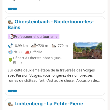
retour aux sources. Au sens propre
comme au figuré, avec une étape qui
joue à saute-mouton entre
Niederbronn-les-Bains, dont la
Obersteinbach - Niederbronn-les-
qualité des eaux thermales est
Bains
réputée depuis l’Antiquité, et la
vallée de la Zinsel du Nord.
Professionnel du tourisme
18,99 km
+720 m
-770 m
7h 30
Difficile
Départ à Obersteinbach (Bas-
Rhin)
Sur cette deuxième étape de la traversée des Vosges
avec Passion Vosges, vous longerez de nombreuses
ruines de château fort, c’est autre chose. L'occasion de
découvrir les prouesses techniques et architecturales
mises en œuvre à l’époque dans un environnement
hostile. C’est particulièrement le cas des châteaux semi-
troglodytiques des Vosges du Nord où l’on se demande à
Lichtenberg - La Petite-Pierre
chaque fois comment les parties de l’édifice tenaient aux