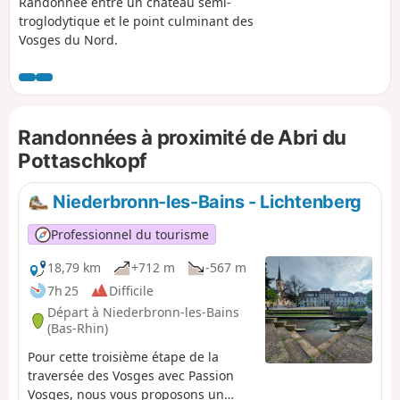
Randonnée entre un château semi-
troglodytique et le point culminant des
Vosges du Nord.
Randonnées à proximité de Abri du
Pottaschkopf
Niederbronn-les-Bains - Lichtenberg
Professionnel du tourisme
18,79 km
+712 m
-567 m
7h 25
Difficile
Départ à Niederbronn-les-Bains
(Bas-Rhin)
Pour cette troisième étape de la
traversée des Vosges avec Passion
Vosges, nous vous proposons un