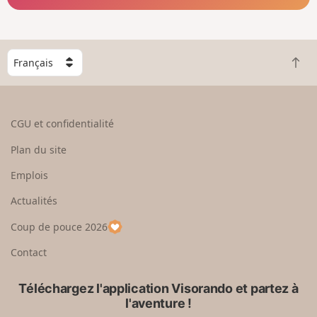
C
R
h
e
o
t
i
o
s
CGU et confidentialité
u
i
r
s
Plan du site
e
s
n
e
Emplois
h
z
Actualités
a
u
u
n
Coup de pouce 2026
t
p
a
Contact
y
s
Téléchargez l'application Visorando et partez à
l'aventure !