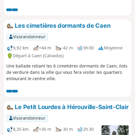
par le château ducal. Plusieurs autres églises, plusieurs
ruelles et venelles, ainsi que quelques jardins publics
complètent le tableau.
Les cimetières dormants de Caen
Visorandonneur
9,92 km
+44 m
-42 m
3h 00
Moyenne
Départ à Caen (Calvados)
Une ballade reliant les 6 cimetières dormants de Caen, ilots
de verdure dans la ville qui vous fera visiter les quartiers
entourant le centre ville.
Le Petit Lourdes à Hérouville-Saint-Clair
Visorandonneur
8,35 km
+30 m
-30 m
2h 30