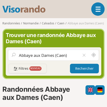
V
O
i
u
s
v
o
Randonnées
Normandie
Calvados
Caen
Abbaye aux Dames (Caen)
r
r
i
a
Trouver une randonnée Abbaye aux
r
n
Dames (Caen)
l
d
a
o
n
A
V
a
u
i
v
t
d
i
Filtres
Rechercher
NOUVEAU
o
e
g
u
r
a
r
l
t
d
e
i
Randonnées Abbaye
e
c
o
m
h
aux Dames (Caen)
n
o
a
i
m