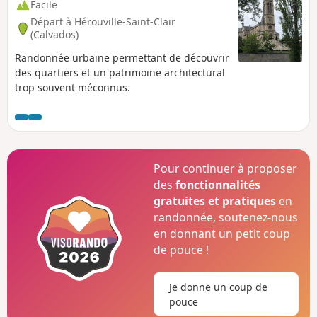
Facile
Départ à Hérouville-Saint-Clair
(Calvados)
Randonnée urbaine permettant de découvrir
des quartiers et un patrimoine architectural
trop souvent méconnus.
Pour continuer à proposer
des
fonctionnalités
gratuites et pratiques
en
randonnée, soutenez-nous
en donnant un petit coup
de pouce !
Je donne un coup de
pouce