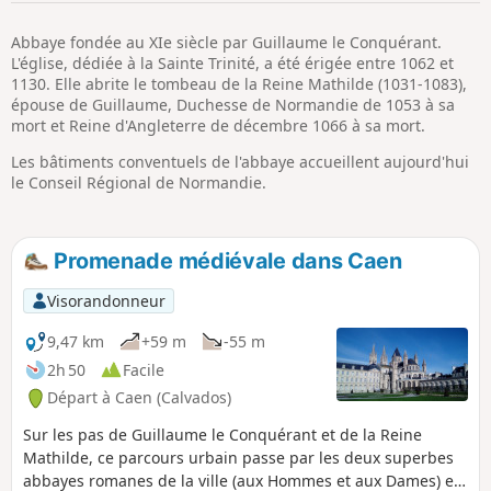
p
Abbaye fondée au XIe siècle par Guillaume le Conquérant.
L'église, dédiée à la Sainte Trinité, a été érigée entre 1062 et
1130. Elle abrite le tombeau de la Reine Mathilde (1031-1083),
épouse de Guillaume, Duchesse de Normandie de 1053 à sa
mort et Reine d'Angleterre de décembre 1066 à sa mort.
Les bâtiments conventuels de l'abbaye accueillent aujourd'hui
le Conseil Régional de Normandie.
Promenade médiévale dans Caen
Visorandonneur
9,47 km
+59 m
-55 m
2h 50
Facile
Départ à Caen (Calvados)
Sur les pas de Guillaume le Conquérant et de la Reine
Mathilde, ce parcours urbain passe par les deux superbes
abbayes romanes de la ville (aux Hommes et aux Dames) et