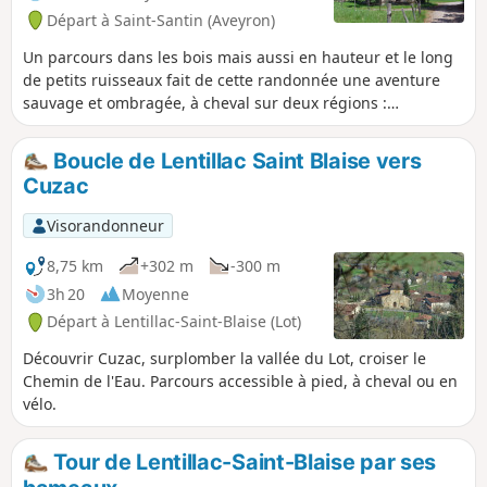
Départ à Saint-Santin (Aveyron)
Un parcours dans les bois mais aussi en hauteur et le long
de petits ruisseaux fait de cette randonnée une aventure
sauvage et ombragée, à cheval sur deux régions :
l’Occitanie (Aveyron) et l'Auvergne (Cantal). La trace gpx
peut s’avérer utile. Attention : aucun balisage.
Boucle de Lentillac Saint Blaise vers
Cuzac
Visorandonneur
8,75 km
+302 m
-300 m
3h 20
Moyenne
Départ à Lentillac-Saint-Blaise (Lot)
Découvrir Cuzac, surplomber la vallée du Lot, croiser le
Chemin de l'Eau. Parcours accessible à pied, à cheval ou en
vélo.
Tour de Lentillac-Saint-Blaise par ses