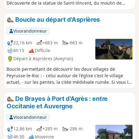
Découverte de la statue de Saint-Vincent, du moulin de
Parayre et du château de Pagax.
Boucle au départ d'Asprières
Visorandonneur
22,16 km
+663 m
-663 m
8h 15
Difficile
Départ à Asprières (Aveyron)
Boucle permettant de découvrir les deux villages de
Peyrusse-le-Roc : - celui autour de l'église c'est le village
actuel, - sur les pentes, la citée médiévale ruinée. Si vous le
connaissez déjà, la randonnée vous propose une arrivée sur
le site peu ordinaire. Si vous ne le connaissez pas, elle vous
De Brayes à Port d'Agrès : entre
obligera à y revenir pour parfaire votre connaissance des
Occitanie et Auvergne
lieux.
Visorandonneur
12,86 km
+285 m
-286 m
4h 30
Moyenne