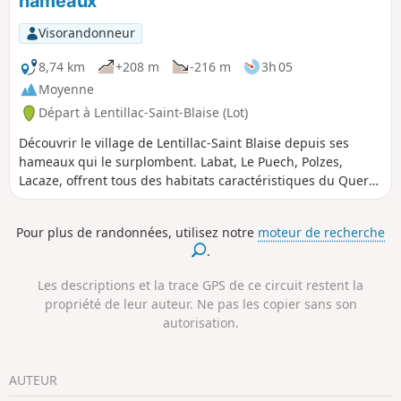
hameaux
Visorandonneur
8,74 km
+208 m
-216 m
3h 05
Moyenne
Départ à Lentillac-Saint-Blaise (Lot)
Découvrir le village de Lentillac-Saint Blaise depuis ses
hameaux qui le surplombent. Labat, Le Puech, Polzes,
Lacaze, offrent tous des habitats caractéristiques du Quercy
et témoignent de l'activité agricole et vinicole qui s'y
exerçait. Mise en garde modérateur au 26/01/2021 :
Pour plus de randonnées, utilisez notre
moteur de recherche
Attention ! Disparition de sentiers aux abords de la carrière,
.
voir les avis
Les descriptions et la trace GPS de ce circuit restent la
propriété de leur auteur. Ne pas les copier sans son
autorisation.
AUTEUR