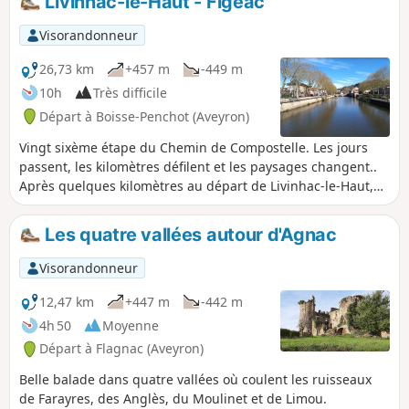
Livinhac-le-Haut - Figeac
Visorandonneur
26,73 km
+457 m
-449 m
10h
Très difficile
Départ à Boisse-Penchot (Aveyron)
Vingt sixème étape du Chemin de Compostelle. Les jours
passent, les kilomètres défilent et les paysages changent..
Après quelques kilomètres au départ de Livinhac-le-Haut,
vous entrez dans le département du Lot avec des paysages
nouveaux et diversifiés et cette impression d’être arrivé
Les quatre vallées autour d'Agnac
dans le sud avec les cigales qui chantent et les tuiles qui
recouvrent les maisons.
Visorandonneur
12,47 km
+447 m
-442 m
4h 50
Moyenne
Départ à Flagnac (Aveyron)
Belle balade dans quatre vallées où coulent les ruisseaux
de Farayres, des Anglès, du Moulinet et de Limou.