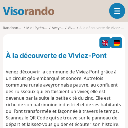
V
O
i
u
s
v
o
Randonnées
Midi-Pyrénées
Aveyron
Viviez
À la découverte de Viviez-Pont
r
r
i
a
r
n
l
d
À la découverte de Viviez-Pont
a
o
n
a
Venez découvrir la commune de Viviez-Pont grâce à
v
un circuit géo-embarqué et sonore. Autrefois
i
commune rurale aveyronnaise pauvre, au confluent
g
des ruisseaux qui en faisaient un vivier, elle est
a
t
devenue par la suite la petite cité du zinc. Elle est
i
riche de son patrimoine industriel et de ses habitants
o
qui l’ont transformée et façonnée à travers le temps.
n
Scannez le QR Code qui se trouve sur le panneau de
départ et laissez-vous guider et écouter son histoire.