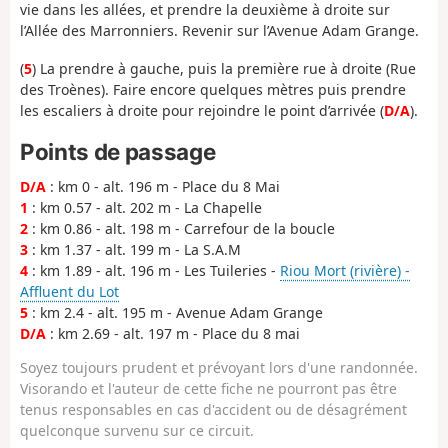
vie dans les allées, et prendre la deuxième à droite sur
l’Allée des Marronniers.
Revenir sur l’Avenue Adam Grange.
(
5
) La prendre à gauche, puis la première rue à droite (Rue
des Troènes). Faire encore quelques mètres puis prendre
les escaliers à droite pour rejoindre le point d’arrivée (
D/A
).
Points de passage
D/A
: km 0 - alt. 196 m - Place du 8 Mai
1
: km 0.57 - alt. 202 m - La Chapelle
2
: km 0.86 - alt. 198 m - Carrefour de la boucle
3
: km 1.37 - alt. 199 m - La S.A.M
4
: km 1.89 - alt. 196 m - Les Tuileries -
Riou Mort (rivière) -
Affluent du Lot
5
: km 2.4 - alt. 195 m - Avenue Adam Grange
D/A
: km 2.69 - alt. 197 m - Place du 8 mai
Soyez toujours prudent et prévoyant lors d'une randonnée.
Visorando et l'auteur de cette fiche ne pourront pas être
tenus responsables en cas d'accident ou de désagrément
quelconque survenu sur ce circuit.