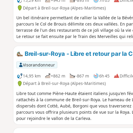
15,29 km
+945 m
-893 m
7h 05
Difficil
Départ à Breil-sur-Roya (Alpes-Maritimes)
Un bel itinéraire permettant de rallier la Vallée de la Bévér
parcours le Col de Brouis délimite ces deux vallées. En pa
terrasse de l'un des restaurants de ce joli village où la vi
Le retour se fait ensuite par le Train des Merveilles qui re
Breil-sur-Roya - Libre et retour par la 
Visorandonneur
14,95 km
+862 m
-867 m
6h 45
Difficil
Départ à Breil-sur-Roya (Alpes-Maritimes)
Libre tout comme Piène-Haute étaient italiens jusqu'en févr
rattachés à la commune de Breil-sur-Roya. Le hameau de Li
dispersés dont Cotté, Aubé, Borgoni que vous traverserez ava
parcours vous offrira plusieurs points de vue sur la Roya. L
pour rejoindre le vallon de la Carleva.