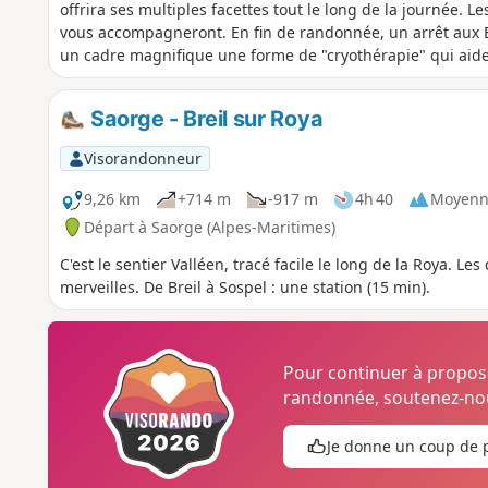
offrira ses multiples facettes tout le long de la journée. 
vous accompagneront. En fin de randonnée, un arrêt aux B
un cadre magnifique une forme de "cryothérapie" qui aider
Saorge - Breil sur Roya
Visorandonneur
9,26 km
+714 m
-917 m
4h 40
Moyenn
Départ à Saorge (Alpes-Maritimes)
C'est le sentier Valléen, tracé facile le long de la Roya. Les
merveilles. De Breil à Sospel : une station (15 min).
Pour continuer à propo
randonnée, soutenez-nou
Je donne un coup de 