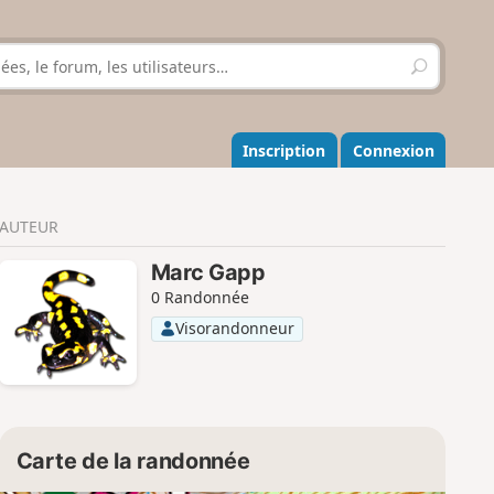
R
e
c
h
e
Inscription
Connexion
r
c
h
AUTEUR
e
r
Marc Gapp
0 Randonnée
Visorandonneur
Carte de la randonnée