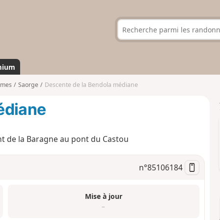
mium
imes
Saorge
Descente de la Bendola médiane
édiane
nt de la Baragne au pont du Castou
n°
85106184
Mise à jour
–