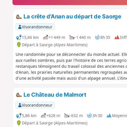
La crête d'Anan au départ de Saorge
Visorandonneur
15,66 km
+1 449 m
-1 440 m
8h 35
Diff
Départ à Saorge (Alpes-Maritimes)
Une randonnée pour se déconnecter du monde actuel. Elle
aux ruelles sombres, puis par l'histoire de ces terres agric
restanques témoignent du travail colossal des anciennes
d'Anan, les prairies naturelles permanentes regroupées au
d'une activité passée mais aussi d'un alpage annuel. L'itin
sur le vallon.
Le Château de Malmort
Visorandonneur
5,86 km
+628 m
-632 m
3h 30
Moyenn
Départ à Saorge (Alpes-Maritimes)