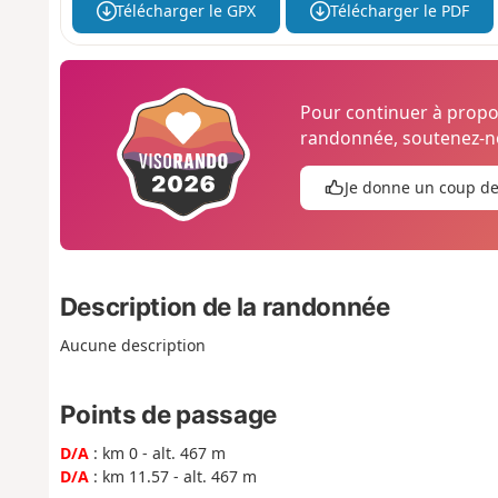
Télécharger le GPX
Télécharger le PDF
Pour continuer à prop
randonnée, soutenez-no
Je donne un coup d
Description de la randonnée
Aucune description
Points de passage
D/A
: km 0 - alt. 467 m
D/A
: km 11.57 - alt. 467 m