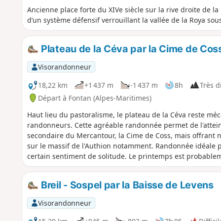
Ancienne place forte du XIVe siècle sur la rive droite de l
d’un système défensif verrouillant la vallée de la Roya so
Plateau de la Céva par la Cime de Cos
Visorandonneur
18,22 km
+1 437 m
-1 437 m
8h
Très di
Départ à Fontan (Alpes-Maritimes)
Haut lieu du pastoralisme, le plateau de la Céva reste mé
randonneurs. Cette agréable randonnée permet de l'atte
secondaire du Mercantour, la Cime de Coss, mais offrant 
sur le massif de l'Authion notamment. Randonnée idéale po
certain sentiment de solitude. Le printemps est probablem
découverte de ce plateau perché sur les hauteurs de la Ro
Breil - Sospel par la Baisse de Levens
Visorandonneur