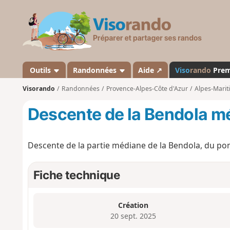
V
i
s
o
r
a
Outils
Randonnées
Aide ↗
Viso
rando
Pre
n
Visorando
Randonnées
Provence-Alpes-Côte d'Azur
Alpes-Marit
d
o
Descente de la Bendola m
Descente de la partie médiane de la Bendola, du po
Fiche technique
Création
20 sept. 2025