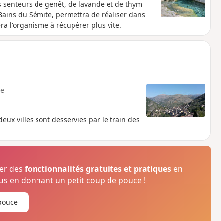
Les senteurs de genêt, de lavande et de thym
ains du Sémite, permettra de réaliser dans
a l'organisme à récupérer plus vite.
e
 deux villes sont desservies par le train des
ser des
fonctionnalités gratuites et pratiques
en
s en donnant un petit coup de pouce !
pouce