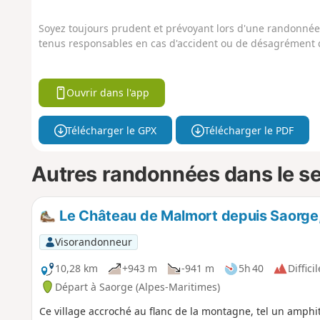
Soyez toujours prudent et prévoyant lors d'une randonnée. 
tenus responsables en cas d'accident ou de désagrément q
Ouvrir dans l'app
Télécharger le GPX
Télécharger le PDF
Autres randonnées dans le s
Le Château de Malmort depuis Saorge, 
Visorandonneur
10,28 km
+943 m
-941 m
5h 40
Difficil
Départ à Saorge (Alpes-Maritimes)
Ce village accroché au flanc de la montagne, tel un amph