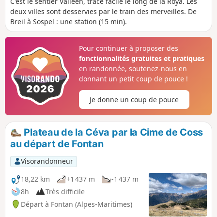
C'est le sentier Valléen, tracé facile le long de la Roya. Les
vues sur le vallon.
deux villes sont desservies par le train des merveilles. De
Breil à Sospel : une station (15 min).
Pour continuer à proposer des
fonctionnalités gratuites et pratiques
en randonnée, soutenez-nous en
donnant un petit coup de pouce !
Je donne un coup de pouce
Plateau de la Céva par la Cime de Coss
au départ de Fontan
Visorandonneur
18,22 km
+1 437 m
-1 437 m
8h
Très difficile
Départ à Fontan (Alpes-Maritimes)