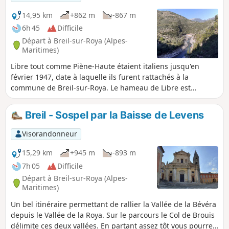
forme de "cryothérapie" qui aidera
l'organisme à récupérer plus vite.
14,95 km
+862 m
-867 m
6h 45
Difficile
Départ à Breil-sur-Roya (Alpes-
Maritimes)
Libre tout comme Piène-Haute étaient italiens jusqu'en
février 1947, date à laquelle ils furent rattachés à la
commune de Breil-sur-Roya. Le hameau de Libre est
constitué de plusieurs quartiers dispersés dont Cotté, Aubé,
Borgoni que vous traverserez avant la montée vers la
Breil - Sospel par la Baisse de Levens
Colette. À l'aller, le parcours vous offrira plusieurs points de
vue sur la Roya. Le retour se fera par la Colette et Gardiola
Visorandonneur
pour rejoindre le vallon de la Carleva.
15,29 km
+945 m
-893 m
7h 05
Difficile
Départ à Breil-sur-Roya (Alpes-
Maritimes)
Un bel itinéraire permettant de rallier la Vallée de la Bévéra
depuis le Vallée de la Roya. Sur le parcours le Col de Brouis
délimite ces deux vallées. En partant assez tôt vous pourrez