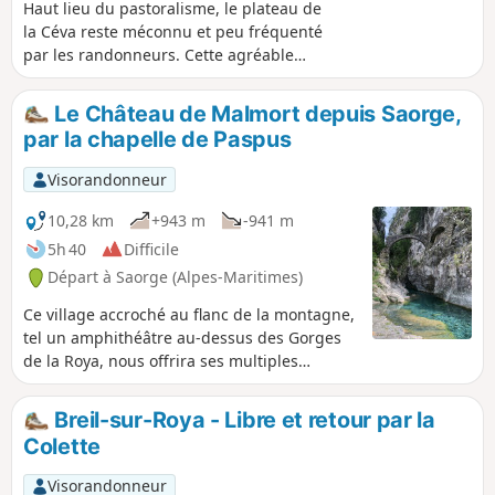
Haut lieu du pastoralisme, le plateau de
la Céva reste méconnu et peu fréquenté
par les randonneurs. Cette agréable
randonnée permet de l'atteindre en
passant par un sommet secondaire du
Le Château de Malmort depuis Saorge,
Mercantour, la Cime de Coss, mais
par la chapelle de Paspus
offrant néanmoins des points de vue
intéressants, sur le massif de l'Authion
Visorandonneur
notamment. Randonnée idéale pour qui
recherche la tranquillité et un certain
10,28 km
+943 m
-941 m
sentiment de solitude. Le printemps est
5h 40
Difficile
probablement la meilleure période pour
Départ à Saorge (Alpes-Maritimes)
partir à la découverte de ce plateau
perché sur les hauteurs de la Roya.
Ce village accroché au flanc de la montagne,
tel un amphithéâtre au-dessus des Gorges
de la Roya, nous offrira ses multiples
facettes tout le long de la journée. Les
senteurs de genêt, de lavande et de thym
Breil-sur-Roya - Libre et retour par la
vous accompagneront. En fin de randonnée,
Colette
un arrêt aux Bains du Sémite, permettra de
réaliser dans un cadre magnifique une
Visorandonneur