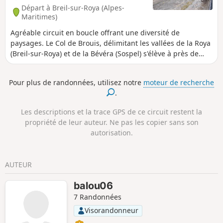
Départ à Breil-sur-Roya (Alpes-
Maritimes)
Agréable circuit en boucle offrant une diversité de
paysages. Le Col de Brouis, délimitant les vallées de la Roya
(Breil-sur-Roya) et de la Bévéra (Sospel) s'élève à près de
900 m. Au Nord, il côtoie des sommets de plus de 1800 m.
Vers le Sud, la végétation devient méditerranéenne. Le
Pour plus de randonnées, utilisez notre
moteur de recherche
parcours continue en passant par un charmant hameau
.
perché : Piène Haute, italien avant 1947 et depuis est
rattaché à la commune de Breil. Le retour suit un sentier en
Les descriptions et la trace GPS de ce circuit restent la
balcon dominant la vallée de la Roya.
propriété de leur auteur. Ne pas les copier sans son
autorisation.
AUTEUR
balou06
7 Randonnées
Visorandonneur