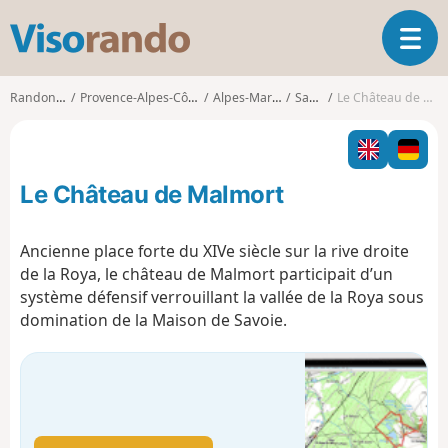
V
O
i
u
s
v
o
Randonnées
Provence-Alpes-Côte d'Azur
Alpes-Maritimes
Saorge
Le Château de Malmort
r
r
i
a
r
n
l
d
Le Château de Malmort
a
o
n
a
Ancienne place forte du XIVe siècle sur la rive droite
v
de la Roya, le château de Malmort participait d’un
i
système défensif verrouillant la vallée de la Roya sous
g
domination de la Maison de Savoie.
a
t
i
o
n