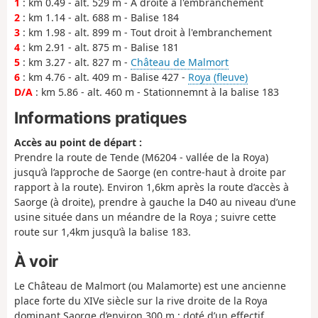
1
: km 0.49 - alt. 529 m - À droite à l'embranchement
2
: km 1.14 - alt. 688 m - Balise 184
3
: km 1.98 - alt. 899 m - Tout droit à l'embranchement
4
: km 2.91 - alt. 875 m - Balise 181
5
: km 3.27 - alt. 827 m -
Château de Malmort
6
: km 4.76 - alt. 409 m - Balise 427 -
Roya (fleuve)
D/A
: km 5.86 - alt. 460 m - Stationnemnt à la balise 183
Informations pratiques
Accès au point de départ :
Prendre la route de Tende (M6204 - vallée de la Roya)
jusqu’à l’approche de Saorge (en contre-haut à droite par
rapport à la route). Environ 1,6km après la route d’accès à
Saorge (à droite), prendre à gauche la D40 au niveau d’une
usine située dans un méandre de la Roya ; suivre cette
route sur 1,4km jusqu’à la balise 183.
À voir
Le Château de Malmort (ou Malamorte) est une ancienne
place forte du XIVe siècle sur la rive droite de la Roya
dominant Saorge d’environ 300 m ; doté d’un effectif