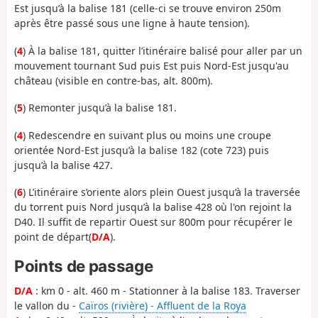
Est jusqu’à la balise 181 (celle-ci se trouve environ 250m
après être passé sous une ligne à haute tension).
(
4
) À la balise 181, quitter l’itinéraire balisé pour aller par un
mouvement tournant Sud puis Est puis Nord-Est jusqu'au
château (visible en contre-bas, alt. 800m).
(
5
) Remonter jusqu’à la balise 181.
(
4
) Redescendre en suivant plus ou moins une croupe
orientée Nord-Est jusqu’à la balise 182 (cote 723) puis
jusqu’à la balise 427.
(
6
) L’itinéraire s’oriente alors plein Ouest jusqu’à la traversée
du torrent puis Nord jusqu’à la balise 428 où l'on rejoint la
D40. Il suffit de repartir Ouest sur 800m pour récupérer le
point de départ(
D/A
).
Points de passage
D/A
: km 0 - alt. 460 m - Stationner à la balise 183. Traverser
le vallon du -
Caïros (rivière) - Affluent de la Roya