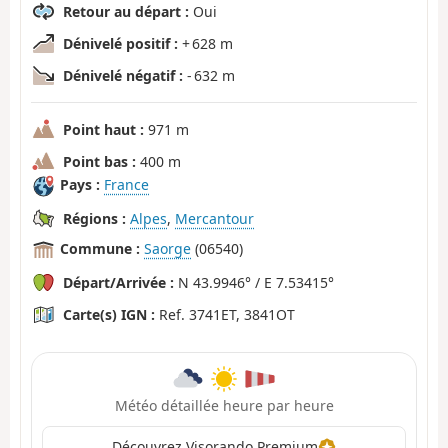
Retour au départ :
Oui
Dénivelé positif :
+ 628 m
Dénivelé négatif :
- 632 m
Point haut :
971 m
Point bas :
400 m
Pays :
France
Régions :
Alpes
,
Mercantour
Commune :
Saorge
(06540)
Départ/Arrivée :
N 43.9946° / E 7.53415°
Carte(s) IGN :
Ref. 3741ET, 3841OT
Météo détaillée heure par heure
Découvrez Visorando Premium