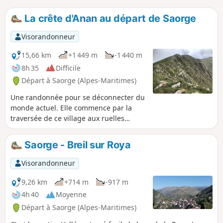
La crête d'Anan au départ de Saorge
Visorandonneur
15,66 km
+1 449 m
-1 440 m
8h 35
Difficile
Départ à Saorge (Alpes-Maritimes)
Une randonnée pour se déconnecter du
monde actuel. Elle commence par la
traversée de ce village aux ruelles
sombres, puis par l'histoire de ces
terres agricoles reculées de la Roya, où
Saorge - Breil sur Roya
les restanques témoignent du travail
colossal des anciennes communautés
Visorandonneur
paysannes. À la Baisse d'Anan, les
prairies naturelles permanentes
9,26 km
+714 m
-917 m
regroupées autour de la bergerie
4h 40
Moyenne
principale attestent d'une activité
Départ à Saorge (Alpes-Maritimes)
passée mais aussi d'un alpage annuel.
L'itinéraire retour boisé offre de belles