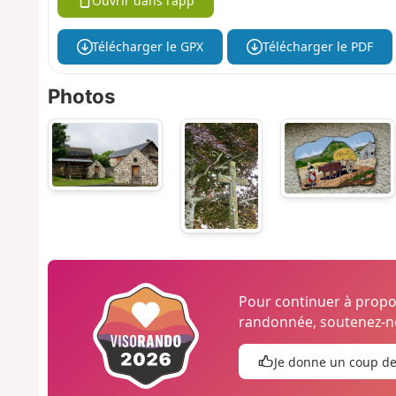
Ouvrir dans l'app
Télécharger le GPX
Télécharger le PDF
Photos
Pour continuer à prop
randonnée, soutenez-no
Je donne un coup d