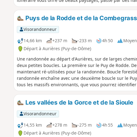
itinéraire vous offre de beaux paysages, passe par des ham
Puys de la Rodde et de la Combegrass
Visorandonneur
14,66 km
+237 m
-233 m
4h 50
Moyen
Départ à Aurières (Puy-de-Dôme)
Une randonnée au départ d'Aurières, sur de larges chemi
deux petites boucles. La première sur le Puy de Rodde. De r
maintenant ré-utilisées pour la randonnée. Boucle foresti
randonnée enchaîne avec une deuxième boucle sur le Puy 
tous les massifs environnants, que vous pourrez identifier 
Les vallées de la Gorce et de la Sioule
Visorandonneur
14,55 km
+278 m
-275 m
4h 55
Moyen
Départ à Aurières (Puy-de-Dôme)