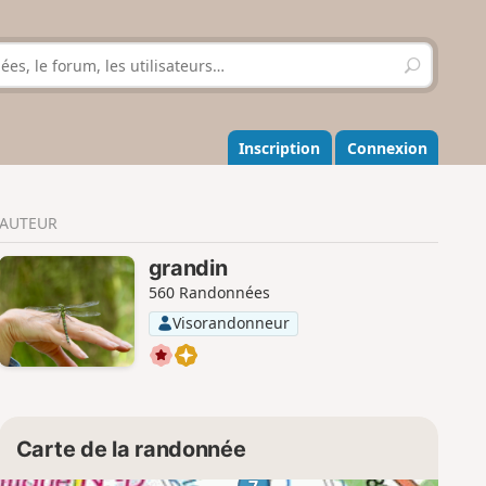
R
e
c
h
e
Inscription
Connexion
r
c
h
AUTEUR
e
r
grandin
560 Randonnées
Visorandonneur
Carte de la randonnée