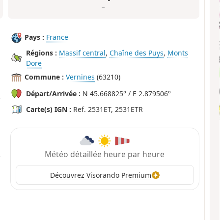
–
Pays :
France
Régions :
Massif central
,
Chaîne des Puys
,
Monts
Dore
Commune :
Vernines
(63210)
Départ/Arrivée :
N 45.668825° / E 2.879506°
Carte(s) IGN :
Ref. 2531ET, 2531ETR
Météo détaillée heure par heure
Découvrez Visorando Premium