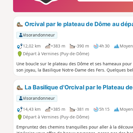
Orcival par le plateau de Dôme au dép
Visorandonneur
12,02 km
+383 m
-390 m
4h 30
Moyen
Départ à Vernines (Puy-de-Dôme)
Une boucle sur le plateau des Dôme et ses hameaux pour d
son joyau, la Basilique Notre-Dame des Fers. Quelques bel
La Basilique d'Orcival par le Plateau 
Visorandonneur
14,43 km
+385 m
-381 m
5h 15
Moyen
Départ à Vernines (Puy-de-Dôme)
Empruntez des chemins tranquilles pour aller à la découve