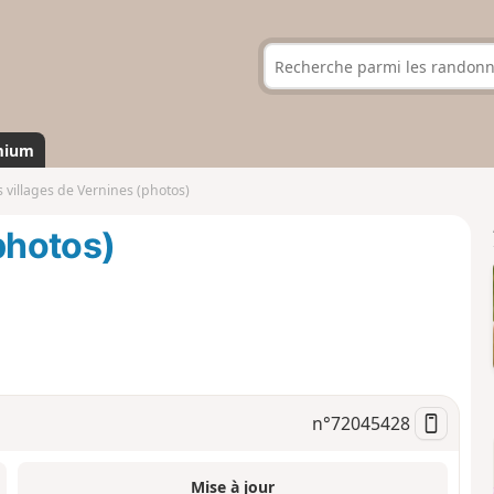
mium
s villages de Vernines (photos)
photos)
n°
72045428
Mise à jour