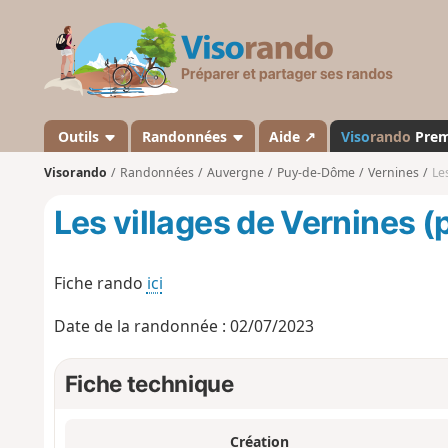
V
i
s
o
r
a
Outils
Randonnées
Aide ↗
Viso
rando
Pre
n
Visorando
Randonnées
Auvergne
Puy-de-Dôme
Vernines
Le
d
o
Les villages de Vernines (
Fiche rando
ici
Date de la randonnée : 02/07/2023
Fiche technique
Création