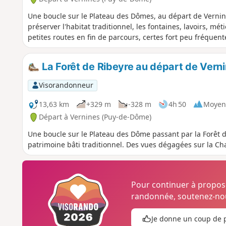
Une boucle sur le Plateau des Dômes, au départ de Vernin
préserver l'habitat traditionnel, les fontaines, lavoirs, mé
petites routes en fin de parcours, certes fort peu fréquen
La Forêt de Ribeyre au départ de Vern
Visorandonneur
13,63 km
+329 m
-328 m
4h 50
Moyen
Départ à Vernines (Puy-de-Dôme)
Une boucle sur le Plateau des Dôme passant par la Forêt
patrimoine bâti traditionnel. Des vues dégagées sur la C
Pour continuer à propo
randonnée, soutenez-nou
Je donne un coup de 