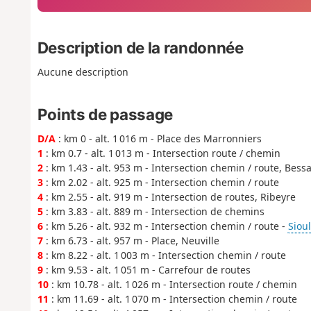
Description de la randonnée
Aucune description
Points de passage
D/A
: km 0 - alt. 1 016 m - Place des Marronniers
1
: km 0.7 - alt. 1 013 m - Intersection route / chemin
2
: km 1.43 - alt. 953 m - Intersection chemin / route, Bessa
3
: km 2.02 - alt. 925 m - Intersection chemin / route
4
: km 2.55 - alt. 919 m - Intersection de routes, Ribeyre
5
: km 3.83 - alt. 889 m - Intersection de chemins
6
: km 5.26 - alt. 932 m - Intersection chemin / route -
Sioul
7
: km 6.73 - alt. 957 m - Place, Neuville
8
: km 8.22 - alt. 1 003 m - Intersection chemin / route
9
: km 9.53 - alt. 1 051 m - Carrefour de routes
10
: km 10.78 - alt. 1 026 m - Intersection route / chemin
11
: km 11.69 - alt. 1 070 m - Intersection chemin / route