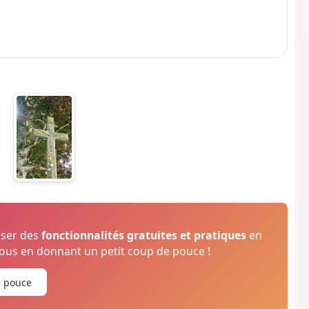
oser des
fonctionnalités gratuites et pratiques
en
us en donnant un petit coup de pouce !
e pouce