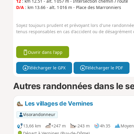
12
: km 12.51 - alt. 1 057 m - Intersection chemin / route
D/A
: km 13.66 - alt. 1 016 m - Place des Marronniers
Soyez toujours prudent et prévoyant lors d'une randonnée. 
tenus responsables en cas d'accident ou de désagrément q
Ouvrir dans l'app
Télécharger le GPX
Télécharger le PDF
Autres randonnées dans le s
Les villages de Vernines
Visorandonneur
13,66 km
+247 m
-243 m
4h 35
Moyen
Départ à Vernines (Puy-de-Dôme)