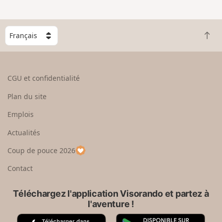
e
n
g
C
r
R
h
a
e
o
n
t
i
d
o
s
CGU et confidentialité
u
i
r
s
Plan du site
e
s
n
e
Emplois
h
z
Actualités
a
u
u
n
Coup de pouce 2026
t
p
a
Contact
y
s
Téléchargez l'application Visorando et partez à
l'aventure !
A
G