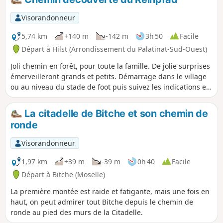
Visorandonneur
5,74 km
+140 m
-142 m
3h 50
Facile
Départ à Hilst (Arrondissement du Palatinat-Sud-Ouest)
Joli chemin en forêt, pour toute la famille. De jolie surprises
émerveilleront grands et petits. Démarrage dans le village
ou au niveau du stade de foot puis suivez les indications et
panneaux tout au long du chemin.
La citadelle de Bitche et son chemin de
ronde
Visorandonneur
1,97 km
+39 m
-39 m
0h 40
Facile
Départ à Bitche (Moselle)
La première montée est raide et fatigante, mais une fois en
haut, on peut admirer tout Bitche depuis le chemin de
ronde au pied des murs de la Citadelle.