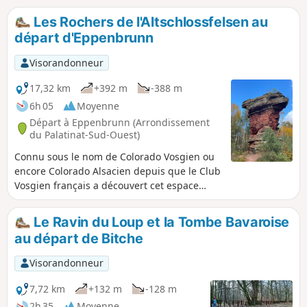
Les Rochers de l'Altschlossfelsen au
départ d'Eppenbrunn
Visorandonneur
17,32 km
+392 m
-388 m
6h 05
Moyenne
Départ à Eppenbrunn (Arrondissement
du Palatinat-Sud-Ouest)
Connu sous le nom de Colorado Vosgien ou
encore Colorado Alsacien depuis que le Club
Vosgien français a découvert cet espace
naturel remarquable assez tardivement au
20° siècle, il est la ruée des randonneurs
Le Ravin du Loup et la Tombe Bavaroise
venus de France les jours de beau temps.
au départ de Bitche
Hormis le site lui-même, les forêts
allemandes sont habituellement très peu
Visorandonneur
fréquentées en automne.N'espérez pas voir
ne serait-ce que des ruines d'un ancien
7,72 km
+132 m
-128 m
château-fort ... il n'en subsiste plus rien mais
2h 35
Moyenne