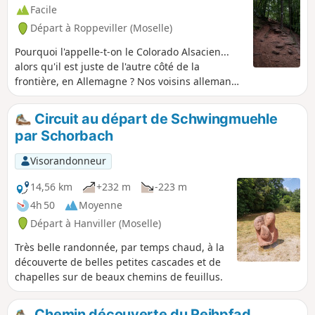
Facile
Départ à Roppeviller (Moselle)
Pourquoi l'appelle-t-on le Colorado Alsacien...
alors qu'il est juste de l'autre côté de la
frontière, en Allemagne ? Nos voisins allemands
l'appellent l'Altschlossfelsen ou "Falaises du
Vieux Château". En tout cas, cette promenade à
Circuit au départ de Schwingmuehle
cheval entre la France et l'Allemagne, sans
par Schorbach
grande difficulté ni gros dénivelé, permet de
faire la découverte de cette belle barre
Visorandonneur
rocheuse de grès rose, cachée dans la
végétation.Petite randonnée facile, idéale en
14,56 km
+232 m
-223 m
famille avec des enfants un peu marcheurs.
4h 50
Moyenne
Départ à Hanviller (Moselle)
Très belle randonnée, par temps chaud, à la
découverte de belles petites cascades et de
chapelles sur de beaux chemins de feuillus.
Chemin découverte du Reihpfad