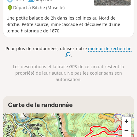
la vraie beauté du site est constituée par les
Départ à Bitche (Moselle)
rochers arborant de magnifiques
couleurs.La dénomination française est
Une petite balade de 2h dans les collines au Nord de
probablement issue d'un excellente
Bitche. Petite source, mini-cascade et découverte d'une
stratégie de marketing car ce site n'est
tombe historique de 1870.
aucunement comparable aux fameux
colorados provençaux (Rustrel ou
Pour plus de randonnées, utilisez notre
moteur de recherche
Roussillon). On pourrait plus facilement le
.
comparer, hormis quelques belles couleurs,
à la Petite Suisse Luxembourgeoise.Le site
Les descriptions et la trace GPS de ce circuit restent la
mérite toutefois une petite visite et même le
propriété de leur auteur. Ne pas les copier sans son
détour !
autorisation.
Carte de la randonnée