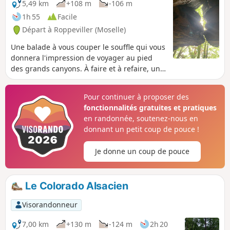
5,49 km
+108 m
-106 m
1h 55
Facile
Départ à Roppeviller (Moselle)
Une balade à vous couper le souffle qui vous
donnera l'impression de voyager au pied
des grands canyons. À faire et à refaire, un
lieu qui attire énormément de randonneurs,
une belle randonnée familiale avec pas mal
Pour continuer à proposer des
de tables pour pique-niquer à l'ombre des
fonctionnalités gratuites et pratiques
arbres.
en randonnée, soutenez-nous en
donnant un petit coup de pouce !
Je donne un coup de pouce
Le Colorado Alsacien
Visorandonneur
7,00 km
+130 m
-124 m
2h 20