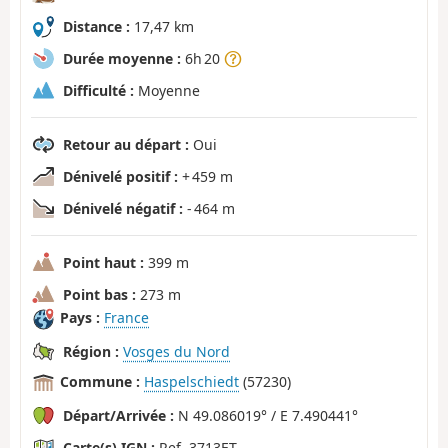
Distance :
17,47 km
Durée moyenne :
6h 20
Difficulté :
Moyenne
Retour au départ :
Oui
Dénivelé positif :
+ 459 m
Dénivelé négatif :
- 464 m
Point haut :
399 m
Point bas :
273 m
Pays :
France
Région :
Vosges du Nord
Commune :
Haspelschiedt
(57230)
Départ/Arrivée :
N 49.086019° / E 7.490441°
Carte(s) IGN :
Ref. 3713ET