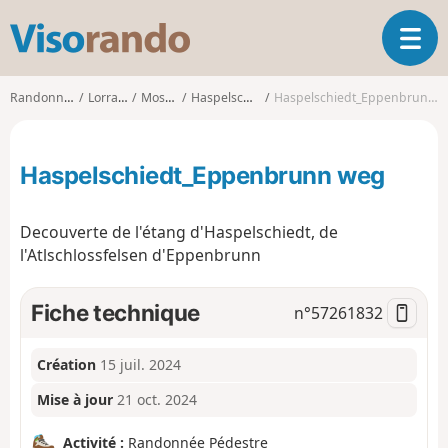
V
O
i
u
s
v
o
Randonnées
Lorraine
Moselle
Haspelschiedt
Haspelschiedt_Eppenbrunn weg
r
r
i
a
r
n
Haspelschiedt_Eppenbrunn weg
l
d
a
o
n
Decouverte de l'étang d'Haspelschiedt, de
a
l'Atlschlossfelsen d'Eppenbrunn
v
i
g
Fiche technique
n°
57261832
a
t
i
Création
15 juil. 2024
o
Mise à jour
21 oct. 2024
n
Activité :
Randonnée Pédestre