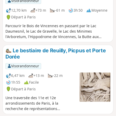
Visorandonneur
12,70 km
+73 m
-61 m
3h 50
Moyenne
Départ à Paris
Parcourir le Bois de Vincennes en passant par le Lac
Daumesnil, le Lac de Gravelle, le Lac des Minimes
l'Arboretum, l'Hippodrome de Vincennes, la Butte aux
Canons avec sa vue magnifique sur une partie de la région
parisienne
Le bestiaire de Reuilly, Picpus et Porte
Dorée
Visorandonneur
6,47 km
+13 m
-22 m
1h 55
Facile
Départ à Paris
Une traversée des 11e et 12e
arrondissements de Paris, à la
recherche de représentations
animalières. Ces dernières ne sont pas