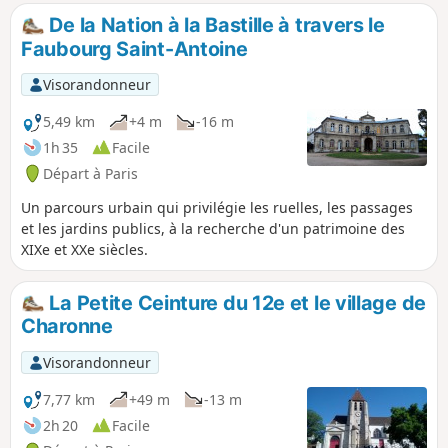
réparties de façon homogène tout le
De la Nation à la Bastille à travers le
long du parcours. Celui-ci s'achève "en
Faubourg Saint-Antoine
fanfare" avec le gigantesque bas-relief
du Palais de la Porte Dorée, qui
Visorandonneur
représente, entre autres, une faune
extrêmement diversifiée.
5,49 km
+4 m
-16 m
1h 35
Facile
Départ à Paris
Un parcours urbain qui privilégie les ruelles, les passages
et les jardins publics, à la recherche d'un patrimoine des
XIXe et XXe siècles.
La Petite Ceinture du 12e et le village de
Charonne
Visorandonneur
7,77 km
+49 m
-13 m
2h 20
Facile