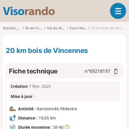
V
O
i
u
s
v
o
Randonnées
Ile-de-France
Val-de-Marne
Saint-Mandé
20 km bois de Vincennes
r
r
i
a
r
n
20 km bois de Vincennes
l
d
a
o
n
a
Fiche technique
n°
69218197
v
i
Création
7 févr. 2025
g
a
Mise à jour
–
t
i
Activité :
Randonnée Pédestre
o
n
Distance :
19,65 km
Durée moyenne :
5h 40