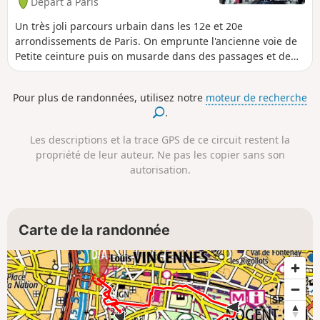
Départ à Paris
Un très joli parcours urbain dans les 12e et 20e
arrondissements de Paris. On emprunte l'ancienne voie de
Petite ceinture puis on musarde dans des passages et de
nombreuses impasses fleuries, notamment autour de la
Rue des Vignoles. La moderne et austère église du Saint-
Pour plus de randonnées, utilisez notre
moteur de recherche
Esprit et la plus ancienne et charmante église de Charonne
.
apportent deux touches patrimoniales superbes et
contrastées.
Les descriptions et la trace GPS de ce circuit restent la
propriété de leur auteur. Ne pas les copier sans son
autorisation.
Carte de la randonnée