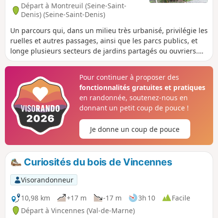
Départ à Montreuil (Seine-Saint-
Denis) (Seine-Saint-Denis)
Un parcours qui, dans un milieu très urbanisé, privilégie les
ruelles et autres passages, ainsi que les parcs publics, et
longe plusieurs secteurs de jardins partagés ou ouvriers.
L'occasion également d'un hommage aux mathématiciens et
militants Josette et Maurice Audin, victimes des exactions
Pour continuer à proposer des
qui ont eu cours lors de la guerre d'Algérie.
fonctionnalités gratuites et pratiques
en randonnée, soutenez-nous en
donnant un petit coup de pouce !
Je donne un coup de pouce
Curiosités du bois de Vincennes
Visorandonneur
10,98 km
+17 m
-17 m
3h 10
Facile
Départ à Vincennes (Val-de-Marne)