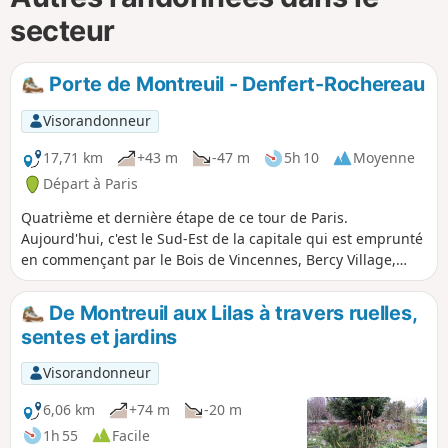
secteur
Porte de Montreuil - Denfert-Rochereau
Visorandonneur
17,71 km
+43 m
-47 m
5h 10
Moyenne
Départ à Paris
Quatrième et dernière étape de ce tour de Paris.
Aujourd'hui, c'est le Sud-Est de la capitale qui est emprunté
en commençant par le Bois de Vincennes, Bercy Village,
puis la BNF. Le circuit se termine par la traversée du Parc
Montsouris, emprunté déjà le premier jour.
De Montreuil aux Lilas à travers ruelles,
sentes et jardins
Visorandonneur
6,06 km
+74 m
-20 m
1h 55
Facile