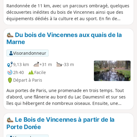
Randonnée de 11 km, avec un parcours ombragé, quelques
découvertes inédites du bois de Vincennes ainsi que des
équipements dédiés à la culture et au sport. En fin de
parcours, vous pourrez prendre un verre au centre
équestre de l'UCPA.
Du bois de Vincennes aux quais de la
Marne
Visorandonneur
9,13 km
+31 m
-33 m
2h 40
Facile
Départ à Paris
Aux portes de Paris, une promenade en trois temps. Tout
d'abord, une flânerie au bord du Lac Daumesnil et sur ses
îles qui hébergent de nombreux oiseaux. Ensuite, une
traversée du Bois de Vincennes le long du Ruisseau de la
Gravelle jusqu'au célèbre hippodrome. Enfin, un agréable
Le Bois de Vincennes à partir de la
parcours sur le chemin de halage de la Marne.
Porte Dorée