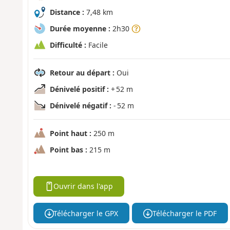
Distance :
7,48 km
Durée moyenne :
2h30
Difficulté :
Facile
Retour au départ :
Oui
Dénivelé positif :
+ 52 m
Dénivelé négatif :
- 52 m
Point haut :
250 m
Point bas :
215 m
Ouvrir dans l'app
Télécharger le GPX
Télécharger le PDF