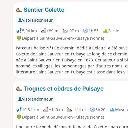
Sentier Colette
Visorandonneur
5,94 km
+89 m
-97 m
1h 55
Facile
Départ à Saint-Sauveur-en-Puisaye (Yonne)
Parcours balisé N°1.Ce chemin, dédié à Colette, a été ouve
Colette de Saint-Sauveur-en-Puisaye.Le long de ce chemin, t
née à Saint-Sauveur-en-Puisaye en 1873. Cet auteur a si bi
nommé les villages, les personnages par d'autres noms- q
littérature.Saint-Sauveur-en-Puisaye est classé dans les v
Franche-Comté".
Trognes et cèdres de Puisaye
Visorandonneur
10,31 km
+140 m
-144 m
3h 20
Moyen
Départ à Saint-Sauveur-en-Puisaye (Yonne)
Une autre façon de découvrir le pays de Colette : parcourir