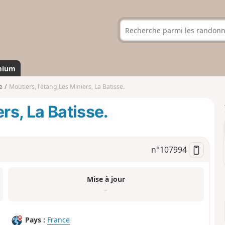
mium
e
Moutiers, l'étang,Les Miniers, La Batisse.
rs, La Batisse.
n°
107994
Mise à jour
–
Pays :
France