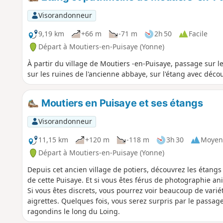
Visorandonneur
9,19 km
+66 m
-71 m
2h 50
Facile
Départ à Moutiers-en-Puisaye (Yonne)
À partir du village de Moutiers -en-Puisaye, passage sur le
sur les ruines de l'ancienne abbaye, sur l'étang avec déco
Moutiers en Puisaye et ses étangs
Visorandonneur
11,15 km
+120 m
-118 m
3h 30
Moyen
Départ à Moutiers-en-Puisaye (Yonne)
Depuis cet ancien village de potiers, découvrez les étangs
de cette Puisaye. Et si vous êtes férus de photographie a
Si vous êtes discrets, vous pourrez voir beaucoup de varié
aigrettes. Quelques fois, vous serez surpris par le passa
ragondins le long du Loing.