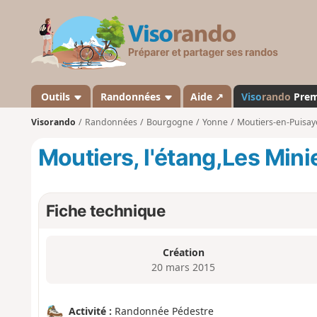
V
i
s
o
r
a
Outils
Randonnées
Aide ↗
Viso
rando
Pre
n
Visorando
Randonnées
Bourgogne
Yonne
Moutiers-en-Puisay
d
o
Moutiers, l'étang,Les Minie
Fiche technique
Création
20 mars 2015
Activité :
Randonnée Pédestre