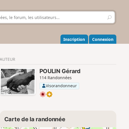
R
e
c
h
e
Inscription
Connexion
r
c
h
AUTEUR
e
r
POULIN Gérard
114 Randonnées
Visorandonneur
Carte de la randonnée