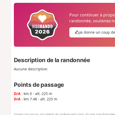
Pour continuer à prop
randonnée, soutenez-no
Je donne un coup d
Description de la randonnée
Aucune description
Points de passage
D/A
: km 0 - alt. 225 m
D/A
: km 7.48 - alt. 225 m
Soyez toujours prudent et prévoyant lors d'une randonnée. 