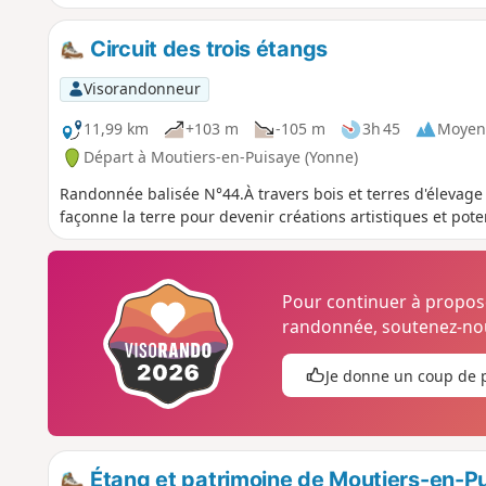
Circuit des trois étangs
Visorandonneur
11,99 km
+103 m
-105 m
3h 45
Moyen
Départ à Moutiers-en-Puisaye (Yonne)
Randonnée balisée N°44.À travers bois et terres d'élevage
façonne la terre pour devenir créations artistiques et pote
Pour continuer à propo
randonnée, soutenez-nou
Je donne un coup de 
Étang et patrimoine de Moutiers-en-P