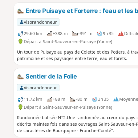
Entre Puisaye et Forterre : l'eau et les 
Visorandonneur
29,60 km
+388 m
-391 m
9h 35
Difficil
Départ à Saint-Sauveur-en-Puisaye (Yonne)
Un tour de Puisaye au pays de Colette et des Potiers, à tra
patrimoine et ses paysages entre terre, eau et forêts.
Sentier de la Folie
Visorandonneur
11,72 km
+88 m
-80 m
3h 35
Moyenn
Départ à Saint-Sauveur-en-Puisaye (Yonne)
Randonnée balisée N°2.Une randonnée au cœur du pays de C
décrits maintes fois dans ses ouvrages.Saint-Sauveur-en-Pu
de caractères de Bourgogne - Franche-Comté".