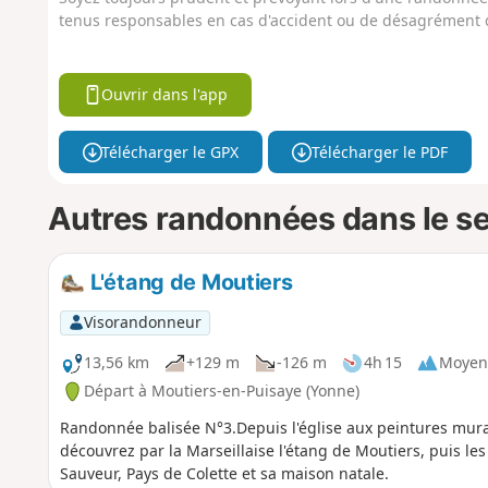
tenus responsables en cas d'accident ou de désagrément q
Ouvrir dans l'app
Télécharger le GPX
Télécharger le PDF
Autres randonnées dans le s
L'étang de Moutiers
Visorandonneur
13,56 km
+129 m
-126 m
4h 15
Moyen
Départ à Moutiers-en-Puisaye (Yonne)
Randonnée balisée N°3.Depuis l'église aux peintures mura
découvrez par la Marseillaise l'étang de Moutiers, puis les
Sauveur, Pays de Colette et sa maison natale.