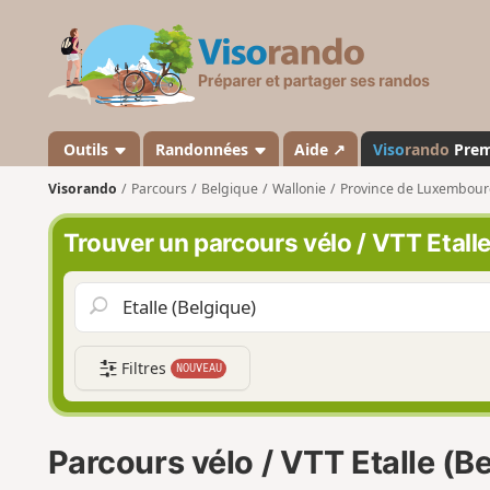
V
i
s
o
r
a
Outils
Randonnées
Aide ↗
Viso
rando
Pre
n
Visorando
Parcours
Belgique
Wallonie
Province de Luxembou
d
o
Trouver un parcours vélo / VTT Etalle
Filtres
NOUVEAU
Parcours vélo / VTT Etalle (B