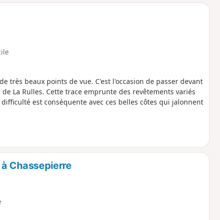
o
a
i
m
p
cile
e très beaux points de vue. C'est l'occasion de passer devant
ie de La Rulles. Cette trace emprunte des revêtements variés
a difficulté est conséquente avec ces belles côtes qui jalonnent
y à Chassepierre
e