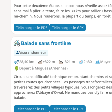
Pour cette deuxième étape, si le coq nous réveille assez 
sans mal à plier la tente, faire les 30 km pour rallier Chas
mi-chemin. Nous roulerons, la plupart du temps, en forêt.
Télécharger le PDF
Télécharger le GPX
Balade sans frontière
Visorandonneur
28,40 km
+322 m
-321 m
2h30
Moyen
Départ à Mogues (Ardennes)
Circuit sans difficulté technique empruntant chemins et se
petites routes goudronnées. Les passages transfrontalier
traverserez des petits villages typiques, vous longerez d
approcherez l'Abbaye d'Orval. Ne manquez pas d'y faire u
balade.
Télécharger le PDF
Télécharger le GPX