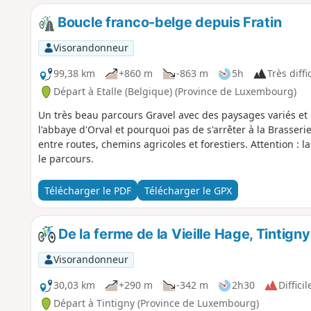
Boucle franco-belge depuis Fratin
Visorandonneur
99,38 km
+860 m
-863 m
5h
Très diffi
Départ à Etalle (Belgique) (Province de Luxembourg)
Un très beau parcours Gravel avec des paysages variés et d
l'abbaye d'Orval et pourquoi pas de s'arrêter à la Brasser
entre routes, chemins agricoles et forestiers. Attention : l
le parcours.
Télécharger le PDF
Télécharger le GPX
De la ferme de la Vieille Hage, Tintign
Visorandonneur
30,03 km
+290 m
-342 m
2h30
Difficil
Départ à Tintigny (Province de Luxembourg)