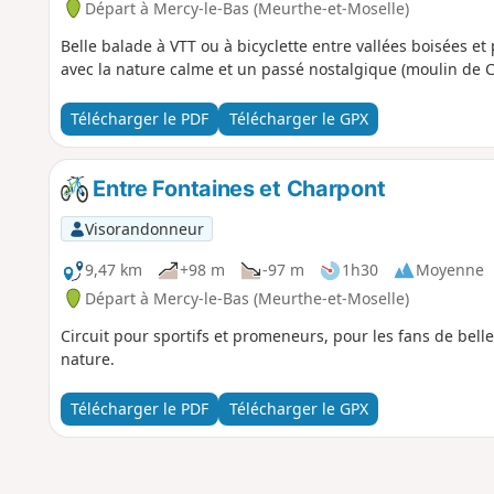
Départ à Mercy-le-Bas (Meurthe-et-Moselle)
Belle balade à VTT ou à bicyclette entre vallées boisées 
avec la nature calme et un passé nostalgique (moulin de 
Télécharger le PDF
Télécharger le GPX
Entre Fontaines et Charpont
Visorandonneur
9,47 km
+98 m
-97 m
1h30
Moyenne
Départ à Mercy-le-Bas (Meurthe-et-Moselle)
Circuit pour sportifs et promeneurs, pour les fans de bel
nature.
Télécharger le PDF
Télécharger le GPX