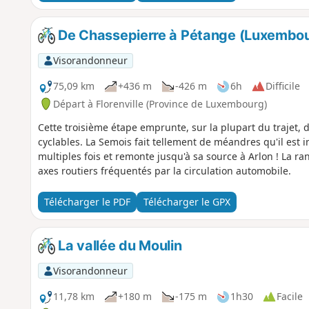
De Chassepierre à Pétange (Luxembour
Visorandonneur
75,09 km
+436 m
-426 m
6h
Difficile
Départ à Florenville (Province de Luxembourg)
Cette troisième étape emprunte, sur la plupart du trajet, 
cyclables. La Semois fait tellement de méandres qu'il est i
multiples fois et remonte jusqu'à sa source à Arlon ! La ra
axes routiers fréquentés par la circulation automobile.
Télécharger le PDF
Télécharger le GPX
La vallée du Moulin
Visorandonneur
11,78 km
+180 m
-175 m
1h30
Facile