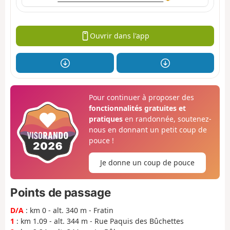
Ouvrir dans l'app
Pour continuer à proposer des
fonctionnalités gratuites et
pratiques
en randonnée, soutenez-
nous en donnant un petit coup de
pouce !
Je donne un coup de pouce
Points de passage
D/A
: km 0 - alt. 340 m - Fratin
1
: km 1.09 - alt. 344 m - Rue Paquis des Bûchettes