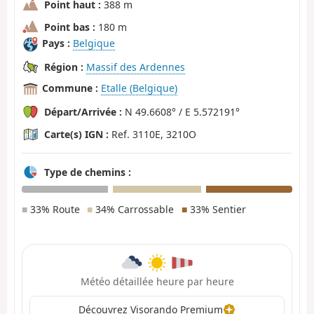
Point haut :
388 m
Point bas :
180 m
Pays :
Belgique
Région :
Massif des Ardennes
Commune :
Etalle (Belgique)
Départ/Arrivée :
N 49.6608° / E 5.572191°
Carte(s) IGN :
Ref. 3110E, 3210O
Type de chemins :
■
33% Route
■
34% Carrossable
■
33% Sentier
Météo détaillée heure par heure
Découvrez Visorando Premium