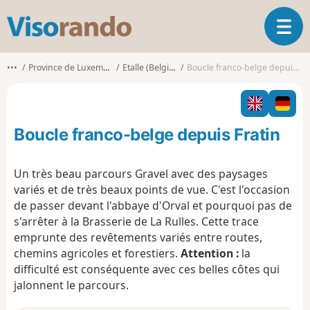
V
O
i
u
s
v
o
•••
Province de Luxembourg
Etalle (Belgique)
Boucle franco-belge depuis Fratin
r
r
i
a
r
n
l
d
Boucle franco-belge depuis Fratin
a
o
n
a
Un très beau parcours Gravel avec des paysages
v
variés et de très beaux points de vue. C'est l'occasion
i
de passer devant l'abbaye d'Orval et pourquoi pas de
g
s'arrêter à la Brasserie de La Rulles. Cette trace
a
t
emprunte des revêtements variés entre routes,
i
chemins agricoles et forestiers.
Attention :
la
o
difficulté est conséquente avec ces belles côtes qui
n
jalonnent le parcours.