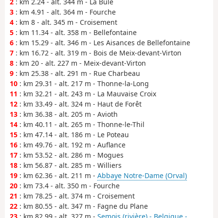
2
: km 2.24 - alt. 344 m - La Bûle
3
: km 4.91 - alt. 364 m - Fourche
4
: km 8 - alt. 345 m - Croisement
5
: km 11.34 - alt. 358 m - Bellefontaine
6
: km 15.29 - alt. 346 m - Les Aisances de Bellefontaine
7
: km 16.72 - alt. 319 m - Bois de Meix-devant-Virton
8
: km 20 - alt. 227 m - Meix-devant-Virton
9
: km 25.38 - alt. 291 m - Rue Charbeau
10
: km 29.31 - alt. 217 m - Thonne-la-Long
11
: km 32.21 - alt. 243 m - La Mauvaise Croix
12
: km 33.49 - alt. 324 m - Haut de Forêt
13
: km 36.38 - alt. 205 m - Avioth
14
: km 40.11 - alt. 265 m - Thonne-le-Thil
15
: km 47.14 - alt. 186 m - Le Poteau
16
: km 49.76 - alt. 192 m - Auflance
17
: km 53.52 - alt. 286 m - Mogues
18
: km 56.87 - alt. 285 m - Williers
19
: km 62.36 - alt. 211 m -
Abbaye Notre-Dame (Orval)
20
: km 73.4 - alt. 350 m - Fourche
21
: km 78.25 - alt. 374 m - Croisement
22
: km 80.55 - alt. 347 m - Fagne du Plane
23
: km 82.99 - alt. 327 m -
Semois (rivière) - Belgique -