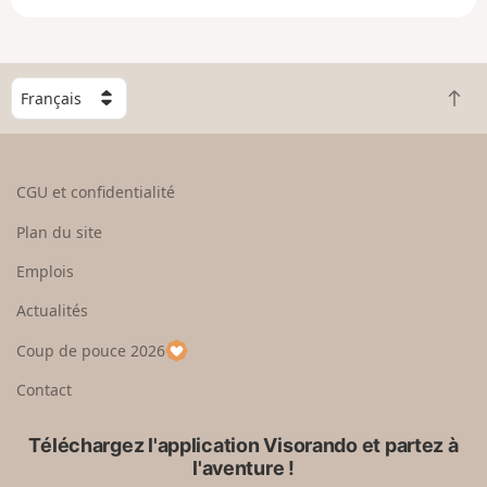
e
e
n
g
C
r
R
h
a
e
o
n
t
i
d
o
s
CGU et confidentialité
u
i
r
s
Plan du site
e
s
n
e
Emplois
h
z
Actualités
a
u
u
n
Coup de pouce 2026
t
p
a
Contact
y
s
Téléchargez l'application Visorando et partez à
l'aventure !