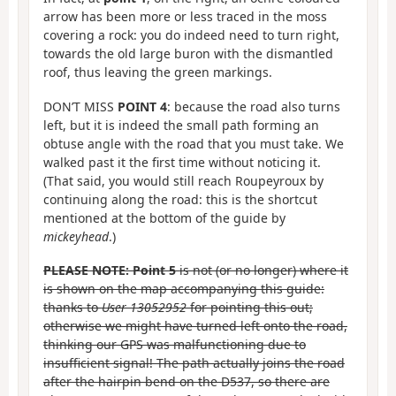
arrow has been more or less traced in the moss
covering a rock: you do indeed need to turn right,
towards the old large buron with the dismantled
roof, thus leaving the green markings.
DON’T MISS
POINT 4
: because the road also turns
left, but it is indeed the small path forming an
obtuse angle with the road that you must take. We
walked past it the first time without noticing it.
(That said, you would still reach Roupeyroux by
continuing along the road: this is the shortcut
mentioned at the bottom of the guide by
mickeyhead
.)
PLEASE NOTE:
Point 5
is not (or no longer) where it
is shown on the map accompanying this guide:
thanks to
User 13052952
for pointing this out;
otherwise we might have turned left onto the road,
thinking our GPS was malfunctioning due to
insufficient signal! The path actually joins the road
after the hairpin bend on the D537, so there are