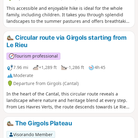
a lovely route that combines peace and
This accessible and enjoyable hike is ideal for the whole
nature, with a few technical sections only in
family, including children. It takes you through splendid
the first part, but ideal for hiking enthusiasts
landscapes to the summer pastures and offers breathtaking
views of the burons, evidence of a mountain tradition that is
still very much alive. A great opportunity to enjoy nature
Circular route via Girgols starting from
while discovering the authenticity of this region. A beautiful
Le Rieu
circular route that combines nature, heritage and
breathtaking views.
Tourism professional
7.96 mi
+1,289 ft
-1,286 ft
4h 45
Moderate
Departure from Girgols (Cantal)
In the heart of the Cantal, this circular route reveals a
landscape where nature and heritage blend at every step.
From Les Havres Verts, the route descends towards Le Rieu
before following the Doire along its shaded banks. The path
climbs through the forest and, from an isolated barn, offers
The Girgols Plateau
a beautiful view of the valley. You then pass through quiet
hamlets (La Blatte, Labastide, Soulage) that bear witness to
Visorando Member