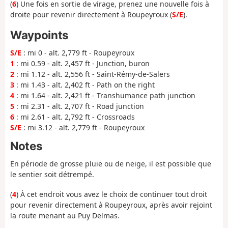
(
6
) Une fois en sortie de virage, prenez une nouvelle fois à
droite pour revenir directement à Roupeyroux (
S/E
).
Waypoints
S/E
: mi 0 - alt. 2,779 ft - Roupeyroux
1
: mi 0.59 - alt. 2,457 ft - Junction, buron
2
: mi 1.12 - alt. 2,556 ft - Saint-Rémy-de-Salers
3
: mi 1.43 - alt. 2,402 ft - Path on the right
4
: mi 1.64 - alt. 2,421 ft - Transhumance path junction
5
: mi 2.31 - alt. 2,707 ft - Road junction
6
: mi 2.61 - alt. 2,792 ft - Crossroads
S/E
: mi 3.12 - alt. 2,779 ft - Roupeyroux
Notes
En période de grosse pluie ou de neige, il est possible que
le sentier soit détrempé.
(
4
) À cet endroit vous avez le choix de continuer tout droit
pour revenir directement à Roupeyroux, après avoir rejoint
la route menant au Puy Delmas.