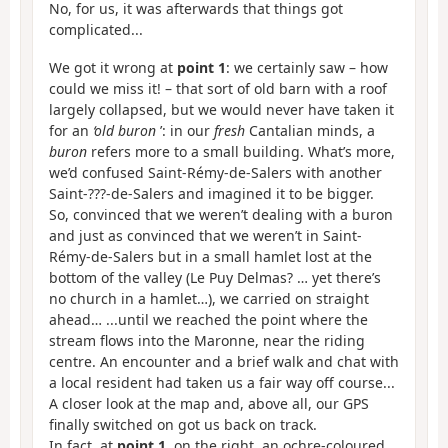
No, for us, it was afterwards that things got
complicated...
We got it wrong at
point 1
: we certainly saw – how
could we miss it! – that sort of old barn with a roof
largely collapsed, but we would never have taken it
for an
‘old buron
’: in our
fresh
Cantalian minds, a
buron
refers more to a small building. What’s more,
we’d confused Saint-Rémy-de-Salers with another
Saint-???-de-Salers and imagined it to be bigger.
So, convinced that we weren’t dealing with a buron
and just as convinced that we weren’t in Saint-
Rémy-de-Salers but in a small hamlet lost at the
bottom of the valley (Le Puy Delmas? … yet there’s
no church in a hamlet…), we carried on straight
ahead… ...until we reached the point where the
stream flows into the Maronne, near the riding
centre. An encounter and a brief walk and chat with
a local resident had taken us a fair way off course...
A closer look at the map and, above all, our GPS
finally switched on got us back on track.
In fact, at
point 1
, on the right, an ochre-coloured