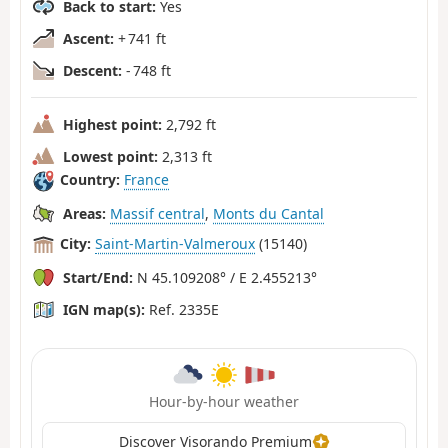
Back to start:
Yes
Ascent:
+ 741 ft
Descent:
- 748 ft
Highest point:
2,792 ft
Lowest point:
2,313 ft
Country:
France
Areas:
Massif central
,
Monts du Cantal
City:
Saint-Martin-Valmeroux
(15140)
Start/End:
N 45.109208° / E 2.455213°
IGN map(s):
Ref. 2335E
Hour-by-hour weather
Discover Visorando Premium