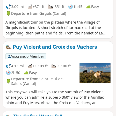
a preserved rural way of life. At La Blatte, an old castle
invites you to take a break. Its owner, who is there in spring
3.09 mi
+371 ft
-351 ft
1h 45
Easy
and summer, is happy to act as a guardian of the site’s
Departure from Girgols (Cantal)
history. The route reaches its highest point at Girgols, a
A magnificent tour on the plateau where the village of
charming village where the church and the old wash house
Girgols is located. A short stretch of tarmac road at the
are well worth a stop. The return route takes you across the
beginning, then paths and fields. From the hamlet of La
plateau and through the forest, with a stop at the Blatte
Bastide, you are in a wild, solitary and magnificent world.
waterfall (more lively in spring than in summer). You then
head for the banks of the Doire to make a leisurely return to
Puy Violent and Croix des Vachers
the start. An accessible, varied and authentic walk, ideal for
discovering the Cantal off the beaten track.
Visorando Member
4.13 mi
+1,109 ft
-1,106 ft
2h 50
Easy
Departure from Saint-Paul-de-
Salers (Cantal)
This easy walk will take you to the summit of Puy Violent,
where you can admire a superb 360° view of the Aurillac
plain and Puy Mary. Above the Croix des Vachers, an
orientation table will tell you the name of each peak.