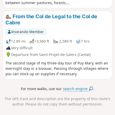
between summer pastures, forests,
ridges, peaks (puy) and passes. Long,
with quite a lot of elevation gain and
From the Col de Legal to the Col de
loss. Bring plenty of water!
Cabre
Visorando Member
12.89 mi
+3,560 ft
-2,589 ft
7 hrs
Very difficult
Departure from Saint-Projet-de-Salers (Cantal)
The second stage of my three-day tour of Puy Mary, with an
overnight stay in a bivouac. Passing through villages where
you can stock up on supplies if necessary
For more walks, use our
search engine
.
The GPS track and description are the property of this route's
author. Please do not copy them without permission.