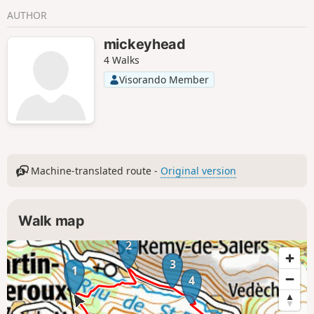
AUTHOR
mickeyhead
4 Walks
Visorando Member
Machine-translated route -
Original version
Walk map
2
3
1
4