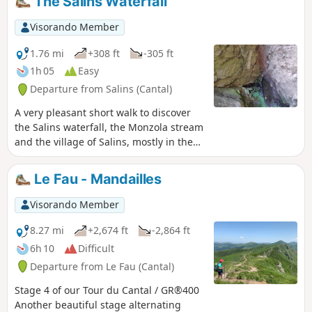
The Salins Waterfall
Visorando Member
1.76 mi
+308 ft
-305 ft
1h 05
Easy
Departure from Salins (Cantal)
A very pleasant short walk to discover
the Salins waterfall, the Monzola stream
and the village of Salins, mostly in the
shade of the undergrowth. There are
many points of interest along the route
Le Fau - Mandailles
to keep children interested (waterfall,
rope bridge, river, etc.). The path is fully
Visorando Member
marked in blue. A huge thank you to the
Communauté de Communes du Pays de
8.27 mi
+2,674 ft
-2,864 ft
Mauriac for developing and maintaining
6h 10
Difficult
this walk.
Departure from Le Fau (Cantal)
Stage 4 of our Tour du Cantal / GR®400
Another beautiful stage alternating