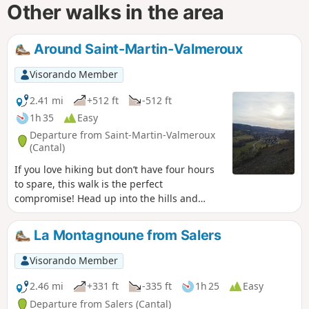
Other walks in the area
Around Saint-Martin-Valmeroux
Visorando Member
2.41 mi
+512 ft
-512 ft
1h 35
Easy
Departure from Saint-Martin-Valmeroux
(Cantal)
If you love hiking but don’t have four hours
to spare, this walk is the perfect
compromise! Head up into the hills and
explore Saint-Martin-Valmeroux by following
the local footpaths. You can enjoy beautiful
La Montagnoune from Salers
views of the valley and discover the region’s
landscapes at your own pace. A lovely
Visorando Member
opportunity to take a peaceful stroll, with
family or on your own, and savour the
2.46 mi
+331 ft
-335 ft
1h 25
Easy
natural, tranquil atmosphere of the area. It’s
Departure from Salers (Cantal)