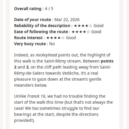
Overall rating
:
4
/
5
Date of your route
: Mar 22, 2026
Reliability of the description
: ★★★★☆ Good
Ease of following the route
: ★★★★☆ Good
Route interest
: ★★★★☆ Good
Very busy route
: No
Indeed, as
mickeyhead
points out, the highlight of
this walk is the Saint-Rémy stream. Between
points
2
and
3
, on the cliff path leading away from Saint-
Rémy-de-Salers towards Vedèche, it’s a real
pleasure to gaze down at the stream’s gentle
meanders below.
Unlike
Franck 16
, we had no trouble finding the
start of the walk this time (but that’s not always the
case! We too sometimes struggle to find our
bearings at the start, despite the directions
provided!).