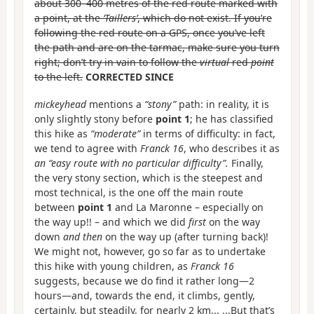
about 300–400 metres of the red route marked with
a point, at the
‘Taillers’
, which do not exist. If you’re
following the red route on a GPS, once you’ve left
the path and are on the tarmac, make sure you turn
right; don’t try in vain to follow the
virtual
red
point
to the left.
CORRECTED SINCE
mickeyhead
mentions a
“stony”
path: in reality, it is
only slightly stony before
point 1
; he has classified
this hike as
“moderate”
in terms of difficulty: in fact,
we tend to agree with
Franck 16
, who describes it as
an “easy route with no particular difficulty”.
Finally,
the very stony section, which is the steepest and
most technical, is the one off the main route
between
point 1
and La Maronne – especially on
the way up!! – and which we did
first
on the way
down
and then
on the way up (after turning back)!
We might not, however, go so far as to undertake
this hike with young children, as
Franck 16
suggests, because we do find it rather long—2
hours—and, towards the end, it climbs, gently,
certainly, but steadily, for nearly 2 km... ...But that’s