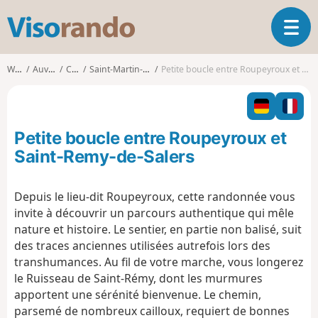
V
T
i
o
s
g
o
Walks
Auvergne
Cantal
Saint-Martin-Valmeroux
Petite boucle entre Roupeyroux et Saint-Remy-de-Salers
g
r
l
a
e
n
n
d
Petite boucle entre Roupeyroux et
a
o
v
Saint-Remy-de-Salers
i
g
Depuis le lieu-dit Roupeyroux, cette randonnée vous
a
invite à découvrir un parcours authentique qui mêle
t
i
nature et histoire. Le sentier, en partie non balisé, suit
o
des traces anciennes utilisées autrefois lors des
n
transhumances. Au fil de votre marche, vous longerez
le Ruisseau de Saint-Rémy, dont les murmures
apportent une sérénité bienvenue. Le chemin,
parsemé de nombreux cailloux, requiert de bonnes