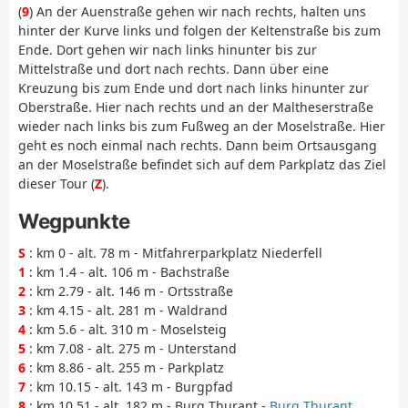
(
9
) An der Auenstraße gehen wir nach rechts, halten uns
hinter der Kurve links und folgen der Keltenstraße bis zum
Ende. Dort gehen wir nach links hinunter bis zur
Mittelstraße und dort nach rechts. Dann über eine
Kreuzung bis zum Ende und dort nach links hinunter zur
Oberstraße. Hier nach rechts und an der Maltheserstraße
wieder nach links bis zum Fußweg an der Moselstraße. Hier
geht es noch einmal nach rechts. Dann beim Ortsausgang
an der Moselstraße befindet sich auf dem Parkplatz das Ziel
dieser Tour (
Z
).
Wegpunkte
S
: km 0 - alt. 78 m - Mitfahrerparkplatz Niederfell
1
: km 1.4 - alt. 106 m - Bachstraße
2
: km 2.79 - alt. 146 m - Ortsstraße
3
: km 4.15 - alt. 281 m - Waldrand
4
: km 5.6 - alt. 310 m - Moselsteig
5
: km 7.08 - alt. 275 m - Unterstand
6
: km 8.86 - alt. 255 m - Parkplatz
7
: km 10.15 - alt. 143 m - Burgpfad
8
: km 10.51 - alt. 182 m - Burg Thurant -
Burg Thurant