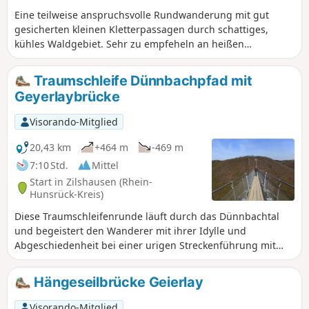
Eine teilweise anspruchsvolle Rundwanderung mit gut
gesicherten kleinen Kletterpassagen durch schattiges,
kühles Waldgebiet. Sehr zu empfeheln an heißen
Sommertagen.
Traumschleife Dünnbachpfad mit
Geyerlaybrücke
Visorando-Mitglied
20,43 km
+464 m
-469 m
7:10 Std.
Mittel
Start in Zilshausen (Rhein-
Hunsrück-Kreis)
Diese Traumschleifenrunde läuft durch das Dünnbachtal
und begeistert den Wanderer mit ihrer Idylle und
Abgeschiedenheit bei einer urigen Streckenführung mit
relativ hohem Pfadanteil. Ein gut ausgeschilderter
Verbindungsweg führt dann aus dem Dünnbachtal in den
Hängeseilbrücke Geierlay
Hunsrückort Mörsdorf hinauf, um die Geyerlaybrücke zu
begehen.
Visorando-Mitglied