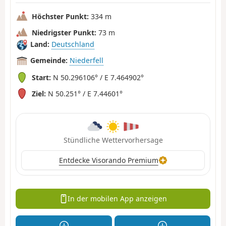
Höchster Punkt:
334 m
Niedrigster Punkt:
73 m
Land:
Deutschland
Gemeinde:
Niederfell
Start:
N 50.296106° / E 7.464902°
Ziel:
N 50.251° / E 7.44601°
Stündliche Wettervorhersage
Entdecke Visorando Premium
In der mobilen App anzeigen