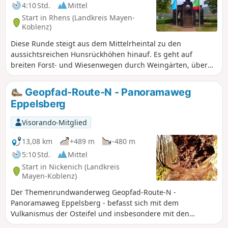
4:10 Std.
Mittel
Start in Rhens (Landkreis Mayen-
Koblenz)
Diese Runde steigt aus dem Mittelrheintal zu den
aussichtsreichen Hunsrückhöhen hinauf. Es geht auf
breiten Forst- und Wiesenwegen durch Weingärten, über
Wiesenflächen und durch Waldparzellen. Unterwegs gibt es
das historische Rathaus von Rhens und den Königsstuhl
Geopfad-Route-N - Panoramaweg
hoch über dem Rheintal zu sehen.
Eppelsberg
Visorando-Mitglied
13,08 km
+489 m
-480 m
5:10 Std.
Mittel
Start in Nickenich (Landkreis
Mayen-Koblenz)
Der Themenrundwanderweg Geopfad-Route-N -
Panoramaweg Eppelsberg - befasst sich mit dem
Vulkanismus der Osteifel und insbesondere mit den
Eruptionen der Schlackenkegelvulkane Eppelsberg,