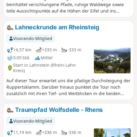
beinhaltet verschlungene Pfade, ruhige Waldwege sowie
tolle Aussichtspunkte auf die Höhen der Eifel und ins
Moseltal.
Lahneckrunde am Rheinsteig
Visorando-Mitglied
14,57 km
+333 m
-333 m
5:05 Std.
Mittel
Start in Lahnstein (Rhein-Lahn-
Kreis)
Auf dieser Tour erwartet uns die pfadige Durchsteigung der
Ruppertsklamm. Darüber hinaus punktet die Tour noch
zusätzlich mit ihren Tief- und Weitblicken in die beiden
Flusstäler von Rhein und Lahn. Breite Feld- und Waldwege
bestimmen das Streckenprofil. Hinzu kommen
Traumpfad Wolfsdelle - Rhens
naturbelassene Pfade und felsige Steige. Mit Burg Lahneck
und der spätgotischen Kapelle auf dem Allerheiligenberg
Visorando-Mitglied
setzt die Runde auch interessante kulturelle Akzente.
11,19 km
+336 m
-336 m