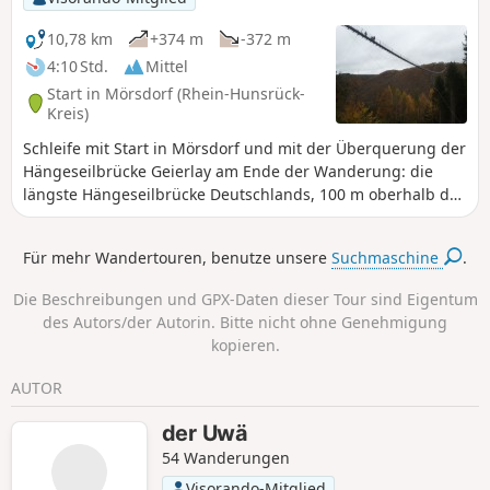
10,78 km
+374 m
-372 m
4:10 Std.
Mittel
Start in Mörsdorf (Rhein-Hunsrück-
Kreis)
Schleife mit Start in Mörsdorf und mit der Überquerung der
Hängeseilbrücke Geierlay am Ende der Wanderung: die
längste Hängeseilbrücke Deutschlands, 100 m oberhalb des
Tals und 360 m lang. _November 2021: Auf der
Hängeseilbrücke wurde eine vorgeschriebene Richtung
Für mehr Wandertouren, benutze unsere
Suchmaschine
.
eingeführt. Daher muss man ab jetzt die Schleife anders
herum gehen, um die Brücke überqueren zu können und
Die Beschreibungen und GPX-Daten dieser Tour sind Eigentum
man muss eine Maske tragen._
des Autors/der Autorin. Bitte nicht ohne Genehmigung
kopieren.
AUTOR
der Uwä
54 Wanderungen
Visorando-Mitglied