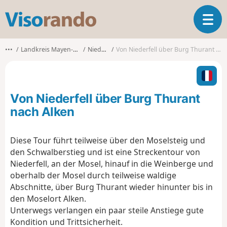
V
T
i
o
s
g
o
•••
Landkreis Mayen-Koblenz
Niederfell
Von Niederfell über Burg Thurant nach Alken
g
r
l
a
e
n
n
d
Von Niederfell über Burg Thurant
a
o
v
nach Alken
i
g
Diese Tour führt teilweise über den Moselsteig und
a
den Schwalberstieg und ist eine Streckentour von
t
i
Niederfell, an der Mosel, hinauf in die Weinberge und
o
oberhalb der Mosel durch teilweise waldige
n
Abschnitte, über Burg Thurant wieder hinunter bis in
den Moselort Alken.
Unterwegs verlangen ein paar steile Anstiege gute
Kondition und Trittsicherheit.