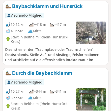
Heidekopf, Roter Berg und Krufter Ofen, die vor etwa
Baybachklamm und Hunsrück
230.000 Jahren ihre vulkanische Tätigkeit entfalteten. Eine
ganze Reihe von interessanten Infotafeln begleiten uns auf
Visorando-Mitglied
dem Geopfad, der auf breiten Waldwegen aber auch auf
steilen wurzeligen Pfaden durch diesen Teil der Pellenz
10,12 km
+418 m
-417 m
führt.
4:05 Std.
Mittel
Start in Beltheim (Rhein-Hunsrück-
Kreis)
Dies ist einer der "Traumpfade oder Traumschleifen"
Deutschlands. Steile Auf- und Abstiege, Felsformationen
und Ausblicke auf die offensichtlich intakte Natur im
wildromantischen Baybachtal.
Durch die Baybachklamm
Visorando-Mitglied
10,27 km
+344 m
-341 m
3:55 Std.
Mittel
Start in Beltheim (Rhein-Hunsrück-
Kreis)