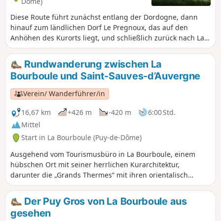
Dôme)
Diese Route führt zunächst entlang der Dordogne, dann
hinauf zum ländlichen Dorf Le Pregnoux, das auf den
Anhöhen des Kurorts liegt, und schließlich zurück nach La
Bourboule durch den Parc Fenestre entlang des Vendeix.
Rundwanderung zwischen La
Bourboule und Saint-Sauves-d’Auvergne
Verein/ Wanderführer/in
16,67 km
+426 m
-420 m
6:00 Std.
Mittel
Start in La Bourboule (Puy-de-Dôme)
Ausgehend vom Tourismusbüro in La Bourboule, einem
hübschen Ort mit seiner herrlichen Kurarchitektur,
darunter die „Grands Thermes“ mit ihren orientalisch
anmutenden Kuppeln, führt Sie diese Rundwanderung
durch die Landschaften des oberen Dordogne-Tals, vorbei
Der Puy Gros von La Bourboule aus
an Saint-Sauves-d’Auvergne, einem Dorf, das 2016 als
gesehen
„Classée Commune Touristique“ (touristisch ausgezeichnete