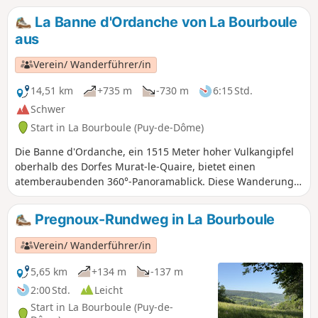
La Banne d'Ordanche von La Bourboule
aus
Verein/ Wanderführer/in
14,51 km
+735 m
-730 m
6:15 Std.
Schwer
Start in La Bourboule (Puy-de-Dôme)
Die Banne d'Ordanche, ein 1515 Meter hoher Vulkangipfel
oberhalb des Dorfes Murat-le-Quaire, bietet einen
atemberaubenden 360°-Panoramablick. Diese Wanderung
beginnt mit einem Aufstieg, zunächst in sanften
Serpentinen, um schließlich über Treppen zum Gipfel der
Pregnoux-Rundweg in La Bourboule
Banne zu führen.
Verein/ Wanderführer/in
5,65 km
+134 m
-137 m
2:00 Std.
Leicht
Start in La Bourboule (Puy-de-