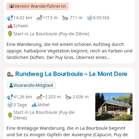
Gemeinde) ausgezeichnet wurde.
Verein/ Wanderführer/in
14,02 km
+713 m
-711 m
6:05 Std.
Schwer
Start in La Bourboule (Puy-de-Dôme)
Eine Wanderung, die mit einem schönen Aufstieg durch
üppige, halbalpine Vegetation beginnt, reich an Farben und
ländlichen Düften. Der Puy Gros, Überrest eines
ehemaligen Vulkankegels, bietet ein einzigartiges
Panorama über das Tal der Haute Dordogne und auf die
Rundweg La Bourboule – Le Mont Dore
Kurorte Mont-Dore und La Bourboule.
Visorando-Mitglied
41,26 km
+2 203 m
-2 036 m
3 Tage
Mittel
Start in La Bourboule (Puy-de-
Dôme)
Eine dreitägige Wanderung, die in La Bourboule beginnt
und Sie zu einigen Gipfeln der Auvergne (Capucin, Puy de