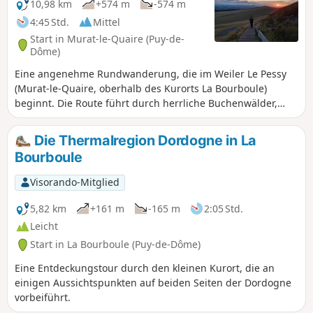
10,98 km
+574 m
-574 m
4:45 Std.
Mittel
Start in Murat-le-Quaire (Puy-de-
Dôme)
Eine angenehme Rundwanderung, die im Weiler Le Pessy
(Murat-le-Quaire, oberhalb des Kurorts La Bourboule)
beginnt. Die Route führt durch herrliche Buchenwälder,
bevor sie die Sommerweiden und Hochweiden der Banne
d’Ordanche erreicht. Dieser 1.512 m hohe Vulkangipfel
Die Thermalregion Dordogne in La
bietet ein außergewöhnliches Panorama: von den Monts du
Bourboule
Cantal über die Hochebenen der Corrèze bis hin zu den
Monts Dômes.
Visorando-Mitglied
5,82 km
+161 m
-165 m
2:05 Std.
Leicht
Start in La Bourboule (Puy-de-Dôme)
Eine Entdeckungstour durch den kleinen Kurort, die an
einigen Aussichtspunkten auf beiden Seiten der Dordogne
vorbeiführt.