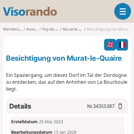
V
T
i
o
s
g
o
Wanderungen
Auvergne
Puy-de-Dôme
Murat-le-Quaire
Besichtigung von Murat-le-Quaire
g
r
l
a
e
n
n
d
Besichtigung von Murat-le-Quaire
a
o
v
i
Ein Spaziergang, um dieses Dorf im Tal der Dordogne
g
zu entdecken, das auf den Anhöhen von La Bourboule
a
liegt.
t
i
o
Details
Nr.
34355387
n
Erstelldatum
25 Mai 2023
Bearbeitungsdatum
15 Jan 2026