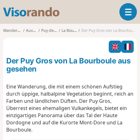
V
T
i
o
s
g
o
Wanderungen
Auvergne
Puy-de-Dôme
La Bourboule
Der Puy Gros von La Bourboule aus gesehen
g
r
l
a
e
n
n
d
Der Puy Gros von La Bourboule aus
a
o
v
gesehen
i
g
Eine Wanderung, die mit einem schönen Aufstieg
a
durch üppige, halbalpine Vegetation beginnt, reich an
t
i
Farben und ländlichen Düften. Der Puy Gros,
o
Überrest eines ehemaligen Vulkankegels, bietet ein
n
einzigartiges Panorama über das Tal der Haute
Dordogne und auf die Kurorte Mont-Dore und La
Bourboule.