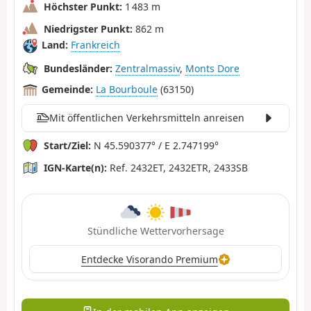
Höchster Punkt:
1 483 m
Niedrigster Punkt:
862 m
Land:
Frankreich
Bundesländer:
Zentralmassiv
,
Monts Dore
Gemeinde:
La Bourboule
(63150)
Mit öffentlichen Verkehrsmitteln anreisen
Start/Ziel:
N 45.590377° / E 2.747199°
IGN-Karte(n):
Ref. 2432ET, 2432ETR, 2433SB
Stündliche Wettervorhersage
Entdecke Visorando Premium