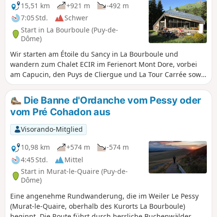
15,51 km
+921 m
-492 m
7:05 Std.
Schwer
Start in La Bourboule (Puy-de-
Dôme)
Wir starten am Étoile du Sancy in La Bourboule und
wandern zum Chalet ECIR im Ferienort Mont Dore, vorbei
am Capucin, den Puys de Cliergue und La Tour Carrée sowie
dem Val de Courre.
Die Banne d'Ordanche vom Pessy oder
vom Pré Cohadon aus
Visorando-Mitglied
10,98 km
+574 m
-574 m
4:45 Std.
Mittel
Start in Murat-le-Quaire (Puy-de-
Dôme)
Eine angenehme Rundwanderung, die im Weiler Le Pessy
(Murat-le-Quaire, oberhalb des Kurorts La Bourboule)
beginnt. Die Route führt durch herrliche Buchenwälder,