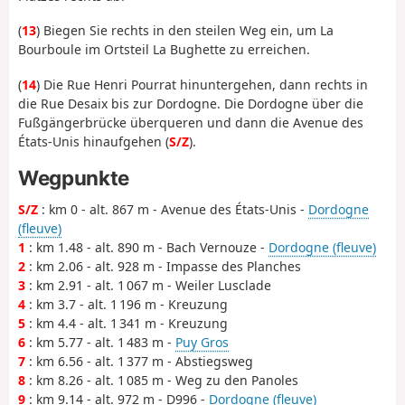
(
13
) Biegen Sie rechts in den steilen Weg ein, um La
Bourboule im Ortsteil La Bughette zu erreichen.
(
14
) Die Rue Henri Pourrat hinuntergehen, dann rechts in
die Rue Desaix bis zur Dordogne. Die Dordogne über die
Fußgängerbrücke überqueren und dann die Avenue des
États-Unis hinaufgehen (
S/Z
).
Wegpunkte
S/Z
: km 0 - alt. 867 m - Avenue des États-Unis -
Dordogne
(fleuve)
1
: km 1.48 - alt. 890 m - Bach Vernouze -
Dordogne (fleuve)
2
: km 2.06 - alt. 928 m - Impasse des Planches
3
: km 2.91 - alt. 1 067 m - Weiler Lusclade
4
: km 3.7 - alt. 1 196 m - Kreuzung
5
: km 4.4 - alt. 1 341 m - Kreuzung
6
: km 5.77 - alt. 1 483 m -
Puy Gros
7
: km 6.56 - alt. 1 377 m - Abstiegsweg
8
: km 8.26 - alt. 1 085 m - Weg zu den Panoles
9
: km 9.14 - alt. 972 m - D996 -
Dordogne (fleuve)