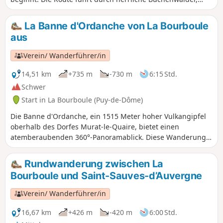
bevor sie die Sommerweiden und Hochweiden der Banne
d’Ordanche erreicht. Dieser 1.512 m hohe Vulkangipfel
La Banne d'Ordanche von La Bourboule
bietet ein außergewöhnliches Panorama: von den Monts du
aus
Cantal über die Hochebenen der Corrèze bis hin zu den
Monts Dômes.
Verein/ Wanderführer/in
14,51 km
+735 m
-730 m
6:15 Std.
Schwer
Start in La Bourboule (Puy-de-Dôme)
Die Banne d'Ordanche, ein 1515 Meter hoher Vulkangipfel
oberhalb des Dorfes Murat-le-Quaire, bietet einen
atemberaubenden 360°-Panoramablick. Diese Wanderung
beginnt mit einem Aufstieg, zunächst in sanften
Serpentinen, um schließlich über Treppen zum Gipfel der
Rundwanderung zwischen La
Banne zu führen.
Bourboule und Saint-Sauves-d’Auvergne
Verein/ Wanderführer/in
16,67 km
+426 m
-420 m
6:00 Std.