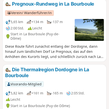
Pregnoux-Rundweg in La Bourboule
Verein/ Wanderführer/in
5,65 km
+134 m
-137 m
2:00 Std.
Leicht
Start in La Bourboule (Puy-de-
Dôme)
Diese Route führt zunächst entlang der Dordogne, dann
hinauf zum ländlichen Dorf Le Pregnoux, das auf den
Anhöhen des Kurorts liegt, und schließlich zurück nach La
Bourboule durch den Parc Fenestre entlang des Vendeix.
Die Thermalregion Dordogne in La
Bourboule
Visorando-Mitglied
5,82 km
+161 m
-165 m
2:05 Std.
Leicht
Start in La Bourboule (Puy-de-Dôme)