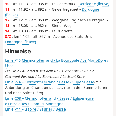
10
: km 11.13 - alt. 935 m - Le Genestoux -
Dordogne (fleuve)
11
: km 11.92 - alt. 892 m - Gewerbegebiet -
Dordogne
(fleuve)
12
: km 12.71 - alt. 959 m - Weggabelung nach Le Pregnoux
13
: km 13.08 - alt. 982 m - Steiler Weg
14
: km 13.33 - alt. 906 m - La Bughette
S/Z
: km 14.02 - alt. 867 m - Avenue des États-Unis -
Dordogne (fleuve)
Hinweise
Linie P46 Clermont-Ferrand / La Bourboule / Le Mont-Dore /
Ussel
Die Linie P46 ersetzt seit dem 01.01.2023 die TER-Linie
Clermont-Ferrand / La Bourboule / Le Mont-Dore.
Linie P74 – Clermont-Ferrand / Besse / Super-Besse
(mit
Anbindung an Chambon-sur-Lac, nur in den Sommerferien
und nach Saint-Diéry).
Linie C08 – Clermont-Ferrand / Besse / Égliseneuve
d’Entraigues / Riom-Es-Montagne
Linie P44 – Issoire / Saurier / Besse