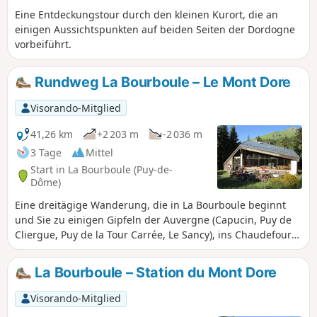
Eine Entdeckungstour durch den kleinen Kurort, die an
einigen Aussichtspunkten auf beiden Seiten der Dordogne
vorbeiführt.
Rundweg La Bourboule – Le Mont Dore
Visorando-Mitglied
41,26 km
+2 203 m
-2 036 m
3 Tage
Mittel
Start in La Bourboule (Puy-de-
Dôme)
Eine dreitägige Wanderung, die in La Bourboule beginnt
und Sie zu einigen Gipfeln der Auvergne (Capucin, Puy de
Cliergue, Puy de la Tour Carrée, Le Sancy), ins Chaudefour-
Tal, zur Grande Cascade usw. führt und in der Stadt Mont
Dore endet.
La Bourboule – Station du Mont Dore
Visorando-Mitglied