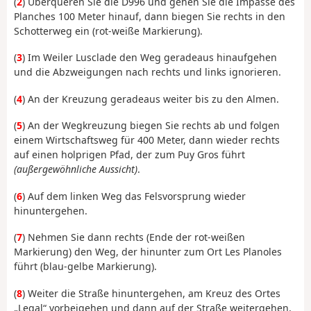
(
2
) Überqueren Sie die D996 und gehen Sie die Impasse des
Planches 100 Meter hinauf, dann biegen Sie rechts in den
Schotterweg ein (rot-weiße Markierung).
(
3
) Im Weiler Lusclade den Weg geradeaus hinaufgehen
und die Abzweigungen nach rechts und links ignorieren.
(
4
) An der Kreuzung geradeaus weiter bis zu den Almen.
(
5
) An der Wegkreuzung biegen Sie rechts ab und folgen
einem Wirtschaftsweg für 400 Meter, dann wieder rechts
auf einen holprigen Pfad, der zum Puy Gros führt
(außergewöhnliche Aussicht)
.
(
6
) Auf dem linken Weg das Felsvorsprung wieder
hinuntergehen.
(
7
) Nehmen Sie dann rechts (Ende der rot-weißen
Markierung) den Weg, der hinunter zum Ort Les Planoles
führt (blau-gelbe Markierung).
(
8
) Weiter die Straße hinuntergehen, am Kreuz des Ortes
„Legal“ vorbeigehen und dann auf der Straße weitergehen,