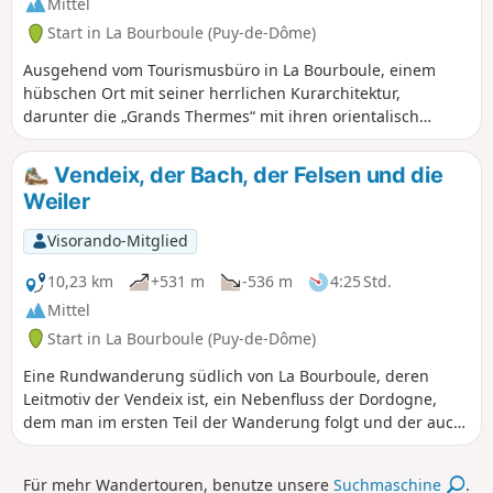
Mittel
Start in La Bourboule (Puy-de-Dôme)
Ausgehend vom Tourismusbüro in La Bourboule, einem
hübschen Ort mit seiner herrlichen Kurarchitektur,
darunter die „Grands Thermes“ mit ihren orientalisch
anmutenden Kuppeln, führt Sie diese Rundwanderung
durch die Landschaften des oberen Dordogne-Tals, vorbei
Vendeix, der Bach, der Felsen und die
an Saint-Sauves-d’Auvergne, einem Dorf, das 2016 als
Weiler
„Classée Commune Touristique“ (touristisch ausgezeichnete
Gemeinde) ausgezeichnet wurde.
Visorando-Mitglied
10,23 km
+531 m
-536 m
4:25 Std.
Mittel
Start in La Bourboule (Puy-de-Dôme)
Eine Rundwanderung südlich von La Bourboule, deren
Leitmotiv der Vendeix ist, ein Nebenfluss der Dordogne,
dem man im ersten Teil der Wanderung folgt und der auch
der Name eines kleinen Basaltvorsprungs, der Roche de
Vendeix, und zweier Weiler ist. Nach einem Abstecher zum
Für mehr Wandertouren, benutze unsere
Suchmaschine
.
Rocher de l'Aigle, der einen atemberaubenden Blick auf La