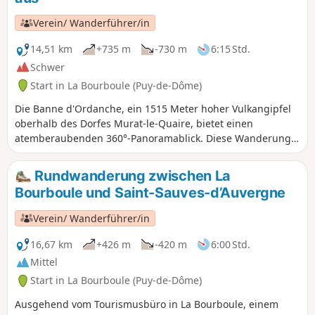
Verein/ Wanderführer/in
14,51 km
+735 m
-730 m
6:15 Std.
Schwer
Start in La Bourboule (Puy-de-Dôme)
Die Banne d'Ordanche, ein 1515 Meter hoher Vulkangipfel
oberhalb des Dorfes Murat-le-Quaire, bietet einen
atemberaubenden 360°-Panoramablick. Diese Wanderung
beginnt mit einem Aufstieg, zunächst in sanften
Serpentinen, um schließlich über Treppen zum Gipfel der
Rundwanderung zwischen La
Banne zu führen.
Bourboule und Saint-Sauves-d’Auvergne
Verein/ Wanderführer/in
16,67 km
+426 m
-420 m
6:00 Std.
Mittel
Start in La Bourboule (Puy-de-Dôme)
Ausgehend vom Tourismusbüro in La Bourboule, einem