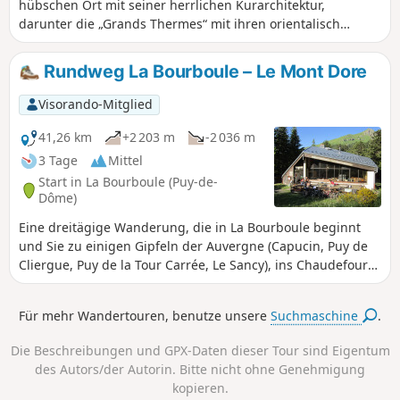
hübschen Ort mit seiner herrlichen Kurarchitektur,
darunter die „Grands Thermes“ mit ihren orientalisch
anmutenden Kuppeln, führt Sie diese Rundwanderung
durch die Landschaften des oberen Dordogne-Tals, vorbei
Rundweg La Bourboule – Le Mont Dore
an Saint-Sauves-d’Auvergne, einem Dorf, das 2016 als
„Classée Commune Touristique“ (touristisch ausgezeichnete
Visorando-Mitglied
Gemeinde) ausgezeichnet wurde.
41,26 km
+2 203 m
-2 036 m
3 Tage
Mittel
Start in La Bourboule (Puy-de-
Dôme)
Eine dreitägige Wanderung, die in La Bourboule beginnt
und Sie zu einigen Gipfeln der Auvergne (Capucin, Puy de
Cliergue, Puy de la Tour Carrée, Le Sancy), ins Chaudefour-
Tal, zur Grande Cascade usw. führt und in der Stadt Mont
Dore endet.
Für mehr Wandertouren, benutze unsere
Suchmaschine
.
Die Beschreibungen und GPX-Daten dieser Tour sind Eigentum
des Autors/der Autorin. Bitte nicht ohne Genehmigung
kopieren.