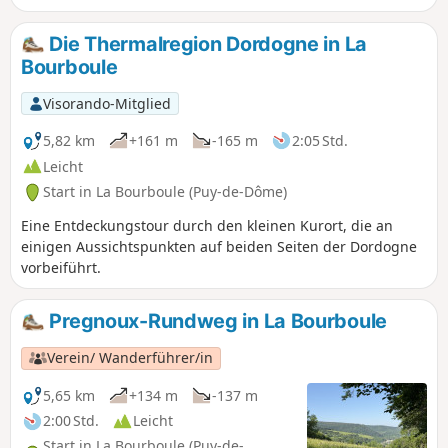
bevor sie die Sommerweiden und Hochweiden der Banne
d’Ordanche erreicht. Dieser 1.512 m hohe Vulkangipfel
Die Thermalregion Dordogne in La
bietet ein außergewöhnliches Panorama: von den Monts du
Bourboule
Cantal über die Hochebenen der Corrèze bis hin zu den
Monts Dômes.
Visorando-Mitglied
5,82 km
+161 m
-165 m
2:05 Std.
Leicht
Start in La Bourboule (Puy-de-Dôme)
Eine Entdeckungstour durch den kleinen Kurort, die an
einigen Aussichtspunkten auf beiden Seiten der Dordogne
vorbeiführt.
Pregnoux-Rundweg in La Bourboule
Verein/ Wanderführer/in
5,65 km
+134 m
-137 m
2:00 Std.
Leicht
Start in La Bourboule (Puy-de-