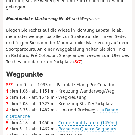
Richtung Straße weitergehen und zum Chalet de la Banne
gelangen.
Mountainbike-Markierung Nr. 45
und Wegweiser
Biegen Sie rechts auf die Wiese in Richtung Labataille ab,
mehr oder weniger parallel zur Straße auf der linken Seite,
und folgen Sie dann der Mountainbike-Markierung auf dem
Sportparcours. An einer Weggabelung halten Sie sich links
in Richtung Pré Cohadon. Sie gelangen wieder zum Ufer des
Teiches und dann zum Parkplatz (
S/Z
).
Wegpunkte
S/Z
: km 0 - alt. 1 093 m - Parkplatz Étang Pré Cohadon
1
: km 1.06 - alt. 1 151 m - Kreuzung Wanderweg/Weg
2
: km 1.42 - alt. 1 218 m - Wegkreuzung
3
: km 2.08 - alt. 1 323 m - Kreuzung Straße/Parkplatz
4
: km 3.35 - alt. 1 482 m - Hin- und Rückweg -
La Banne
d'Ordanche
5
: km 4.18 - alt. 1 450 m -
Col de Saint-Laurent (1450m)
6
: km 5.11 - alt. 1 462 m -
Borne des Quatre Seigneurs