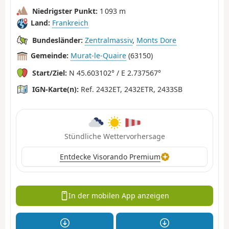
Niedrigster Punkt:
1 093 m
Land:
Frankreich
Bundesländer:
Zentralmassiv
,
Monts Dore
Gemeinde:
Murat-le-Quaire
(63150)
Start/Ziel:
N 45.603102° / E 2.737567°
IGN-Karte(n):
Ref. 2432ET, 2432ETR, 2433SB
Stündliche Wettervorhersage
Entdecke Visorando Premium
In der mobilen App anzeigen