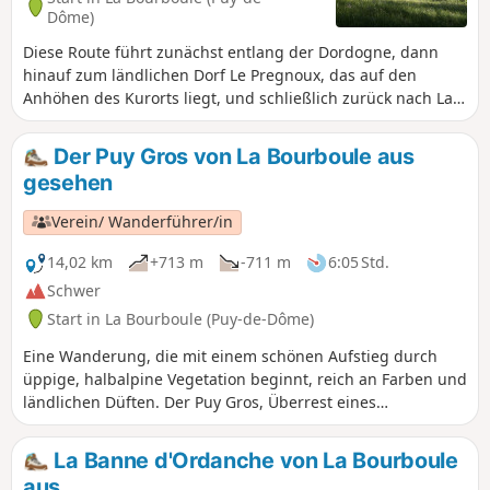
Dôme)
Diese Route führt zunächst entlang der Dordogne, dann
hinauf zum ländlichen Dorf Le Pregnoux, das auf den
Anhöhen des Kurorts liegt, und schließlich zurück nach La
Bourboule durch den Parc Fenestre entlang des Vendeix.
Der Puy Gros von La Bourboule aus
gesehen
Verein/ Wanderführer/in
14,02 km
+713 m
-711 m
6:05 Std.
Schwer
Start in La Bourboule (Puy-de-Dôme)
Eine Wanderung, die mit einem schönen Aufstieg durch
üppige, halbalpine Vegetation beginnt, reich an Farben und
ländlichen Düften. Der Puy Gros, Überrest eines
ehemaligen Vulkankegels, bietet ein einzigartiges
Panorama über das Tal der Haute Dordogne und auf die
La Banne d'Ordanche von La Bourboule
Kurorte Mont-Dore und La Bourboule.
aus