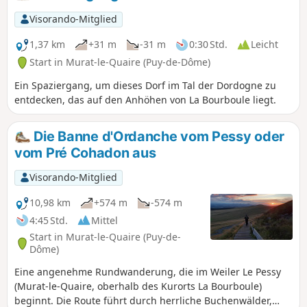
Visorando-Mitglied
1,37 km
+31 m
-31 m
0:30 Std.
Leicht
Start in Murat-le-Quaire (Puy-de-Dôme)
Ein Spaziergang, um dieses Dorf im Tal der Dordogne zu
entdecken, das auf den Anhöhen von La Bourboule liegt.
Die Banne d'Ordanche vom Pessy oder
vom Pré Cohadon aus
Visorando-Mitglied
10,98 km
+574 m
-574 m
4:45 Std.
Mittel
Start in Murat-le-Quaire (Puy-de-
Dôme)
Eine angenehme Rundwanderung, die im Weiler Le Pessy
(Murat-le-Quaire, oberhalb des Kurorts La Bourboule)
beginnt. Die Route führt durch herrliche Buchenwälder,