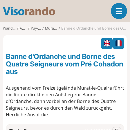
V
T
i
o
s
g
o
Wanderungen
Auvergne
Puy-de-Dôme
Murat-le-Quaire
Banne d'Ordanche und Borne des Quatre Seigneurs vom Pré Cohadon aus
g
r
l
a
e
n
n
d
Banne d'Ordanche und Borne des
a
o
v
Quatre Seigneurs vom Pré Cohadon
i
aus
g
a
t
Ausgehend vom Freizeitgelände Murat-le-Quaire führt
i
die Route direkt einen Aufstieg zur Banne
o
d'Ordanche, dann vorbei an der Borne des Quatre
n
Seigneurs, bevor es durch den Wald zurückgeht.
Herrliche Ausblicke.