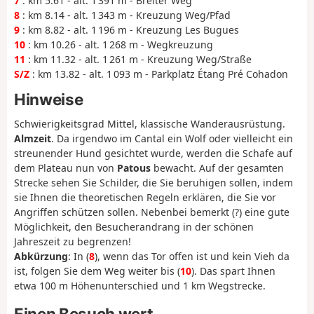
7
: km 5.61 - alt. 1 391 m - Breiter Weg
8
: km 8.14 - alt. 1 343 m - Kreuzung Weg/Pfad
9
: km 8.82 - alt. 1 196 m - Kreuzung Les Bugues
10
: km 10.26 - alt. 1 268 m - Wegkreuzung
11
: km 11.32 - alt. 1 261 m - Kreuzung Weg/Straße
S/Z
: km 13.82 - alt. 1 093 m - Parkplatz Étang Pré Cohadon
Hinweise
Schwierigkeitsgrad Mittel, klassische Wanderausrüstung.
Almzeit
. Da irgendwo im Cantal ein Wolf oder vielleicht ein
streunender Hund gesichtet wurde, werden die Schafe auf
dem Plateau nun von
Patous
bewacht. Auf der gesamten
Strecke sehen Sie Schilder, die Sie beruhigen sollen, indem
sie Ihnen die theoretischen Regeln erklären, die Sie vor
Angriffen schützen sollen. Nebenbei bemerkt (?) eine gute
Möglichkeit, den Besucherandrang in der schönen
Jahreszeit zu begrenzen!
Abkürzung
: In (
8
), wenn das Tor offen ist und kein Vieh da
ist, folgen Sie dem Weg weiter bis (
10
). Das spart Ihnen
etwa 100 m Höhenunterschied und 1 km Wegstrecke.
Einen Besuch wert