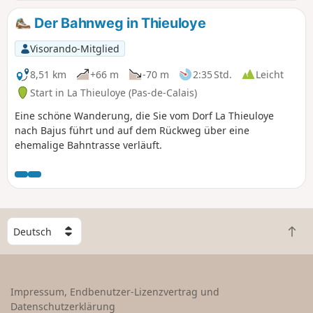
Der Bahnweg in Thieuloye
Visorando-Mitglied
8,51 km
+66 m
-70 m
2:35 Std.
Leicht
Start in La Thieuloye (Pas-de-Calais)
Eine schöne Wanderung, die Sie vom Dorf La Thieuloye
nach Bajus führt und auf dem Rückweg über eine
ehemalige Bahntrasse verläuft.
W
Z
ä
u
h
r
l
ü
e
Impressum, Endbenutzer-Lizenzvertrag und
c
e
Datenschutzerklärung
k
i