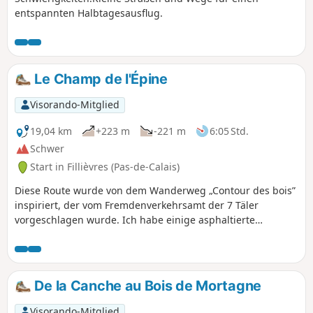
entspannten Halbtagesausflug.
Le Champ de l'Épine
Visorando-Mitglied
19,04 km
+223 m
-221 m
6:05 Std.
Schwer
Start in Fillièvres (Pas-de-Calais)
Diese Route wurde von dem Wanderweg „Contour des bois”
inspiriert, der vom Fremdenverkehrsamt der 7 Täler
vorgeschlagen wurde. Ich habe einige asphaltierte
Abschnitte entfernt und einige Wege hinzugefügt. Sie
begeben sich auf einen Tag in der freien Natur.
De la Canche au Bois de Mortagne
Visorando-Mitglied