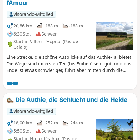
l'Amour
Visorando-Mitglied
20,86 km
+188 m
-188 m
6:30 Std.
Schwer
Start in Villers-l'Hôpital (Pas-de-
Calais)
Eine Strecke, die schöne Ausblicke auf das Authie-Tal bietet.
Die Wege sind im ersten Teil (bis Frohen) sehr gut, und das
Ende ist etwas schwieriger, führt aber mitten durch die
Natur.
Die Authie, die Schlucht und die Heide
Visorando-Mitglied
18,00 km
+252 m
-244 m
5:50 Std.
Schwer
Start in Nœux-lès-Auxi (Pas-de-