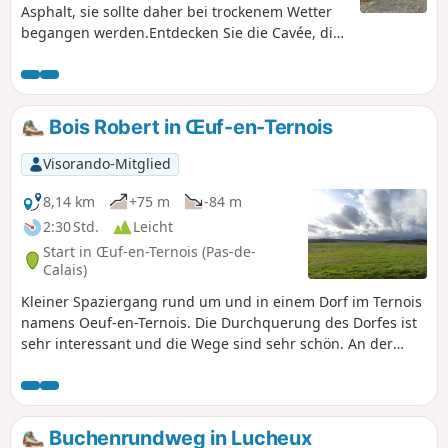
Asphalt, sie sollte daher bei trockenem Wetter
begangen werden.Entdecken Sie die Cavée, die
vor einigen Jahren von Unwettern verwüstet
und wunderschön restauriert wurde.Ein gutes
Stück Weg führt über die alte Eisenbahnstrecke
(gut beschattet), bevor es hinunter zum
Bois Robert in Œuf-en-Ternois
schönen Dorf Grouches-Luchuel geht.
Visorando-Mitglied
8,14 km
+75 m
-84 m
2:30 Std.
Leicht
Start in Œuf-en-Ternois (Pas-de-
Calais)
Kleiner Spaziergang rund um und in einem Dorf im Ternois
namens Oeuf-en-Ternois. Die Durchquerung des Dorfes ist
sehr interessant und die Wege sind sehr schön. An der
Kreuzung zum Bois Robert begegnen Sie vielleicht wie ich
einigen Rehen.
Buchenrundweg in Lucheux