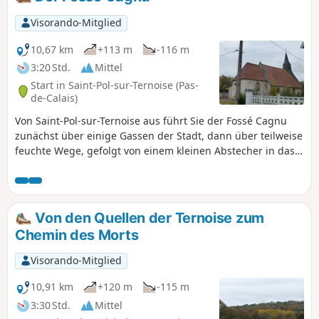
Visorando-Mitglied
10,67 km
+113 m
-116 m
3:20 Std.
Mittel
Start in Saint-Pol-sur-Ternoise (Pas-
de-Calais)
Von Saint-Pol-sur-Ternoise aus führt Sie der Fossé Cagnu
zunächst über einige Gassen der Stadt, dann über teilweise
feuchte Wege, gefolgt von einem kleinen Abstecher in das
Dorf Troisvaux, bevor es den berühmten Graben
hinuntergeht. Unterwegs begegnet man nicht selten
Rehen.
Von den Quellen der Ternoise zum
Chemin des Morts
Visorando-Mitglied
10,91 km
+120 m
-115 m
3:30 Std.
Mittel