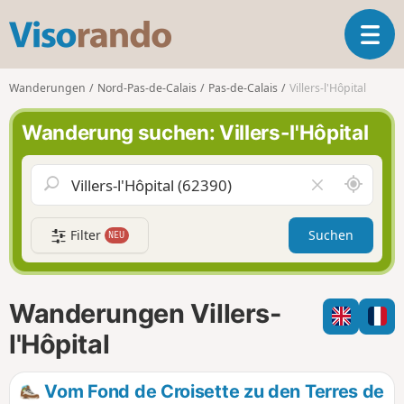
V
T
i
o
s
g
o
Wanderungen
Nord-Pas-de-Calais
Pas-de-Calais
Villers-l'Hôpital
g
r
l
a
Wanderung suchen: Villers-l'Hôpital
e
n
n
d
a
o
S
F
v
c
e
i
h
l
g
Filter
Suchen
NEU
a
d
a
u
l
t
m
e
i
i
e
Wanderungen Villers-
o
c
r
n
h
e
l'Hôpital
u
n
m
Vom Fond de Croisette zu den Terres de