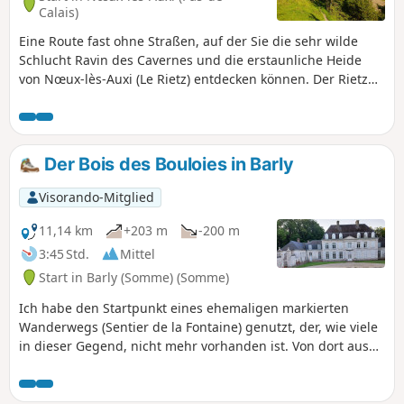
Calais)
Eine Route fast ohne Straßen, auf der Sie die sehr wilde
Schlucht Ravin des Cavernes und die erstaunliche Heide
von Nœux-lès-Auxi (Le Rietz) entdecken können. Der Rietz
de Nœux ist ein Naturschutzgebiet. Vor allem im Frühling
findet man dort wunderschöne Orchideen. Natürlich nicht
pflücken! Diese Route umfasst einen großen Teil des
„Sentier de l'Étoile”, von dem einige Streckenabschnitte zu
Der Bois des Bouloies in Barly
finden sind, jedoch keine Beschreibung. Außerdem ist die
Beschilderung minimalistisch (vielleicht sogar im Mai 2025
Visorando-Mitglied
verschwunden). Die Barrieren befinden sich in der Nähe
des Zauns auf der rechten Seite Bevor Sie diese Route in
11,14 km
+203 m
-200 m
Angriff nehmen, empfehle ich Ihnen, sich die beiden Videos
3:45 Std.
Mittel
anzusehen, deren Links Sie in Denis' Kommentar finden.
Start in Barly (Somme) (Somme)
Ich habe den Startpunkt eines ehemaligen markierten
Wanderwegs (Sentier de la Fontaine) genutzt, der, wie viele
in dieser Gegend, nicht mehr vorhanden ist. Von dort aus
durchquert man den Bois des Bouloies, und nach der
Durchquerung von Occoches erfolgt der Rückweg auf
breiten Feldwegen. Auf dem Platz kann man picknicken.