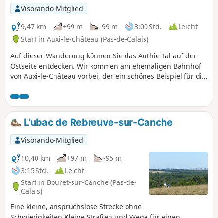
Visorando-Mitglied
9,47 km
+99 m
-99 m
3:00 Std.
Leicht
Start in Auxi-le-Château (Pas-de-Calais)
Auf dieser Wanderung können Sie das Authie-Tal auf der
Ostseite entdecken. Wir kommen am ehemaligen Bahnhof
von Auxi-le-Château vorbei, der ein schönes Beispiel für die
Restaurierung und Umnutzung des bestehenden
Kulturerbes ist. Bemerkenswert ist auch der kleine
Soldatenfriedhof, der uns auch hier an die Schrecken des
Krieges erinnert. Genießen Sie schließlich die herrliche
L'ubac de Rebreuve-sur-Canche
Aussicht auf das Tal und die charmante Stadt Auxi.
Visorando-Mitglied
10,40 km
+97 m
-95 m
3:15 Std.
Leicht
Start in Bouret-sur-Canche (Pas-de-
Calais)
Eine kleine, anspruchslose Strecke ohne
Schwierigkeiten.Kleine Straßen und Wege für einen