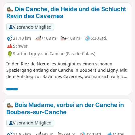
Man kann die Wanderung mit der Route „Les pâtis au
Die Canche, die Heide und die Schlucht
départ de Barly“ fortsetzen, sodass insgesamt 20 km
Ravin des Cavernes
zurückgelegt werden.
Visorando-Mitglied
21,10 km
+168 m
-168 m
6:30 Std.
Schwer
Start in Ligny-sur-Canche (Pas-de-Calais)
In den Riez de Nœux-les-Auxi gibt es einen schönen
Spaziergang entlang der Canche in Boubers und Ligny. Mit
dem Aufstieg zur Ravin des Cavernes, wo man sich wirklich
in einer anderen Welt befindet (jetzt noch mehr, mit dem
endgültigen Chaos). Die Strecke wird in der Regenzeit im
Riez und in der Schlucht sehr schwierig.
Bois Madame, vorbei an der Canche in
Boubers-sur-Canche
Visorando-Mitglied
11,85 km
+93 m
-94 m
3:40 Std.
Mittel