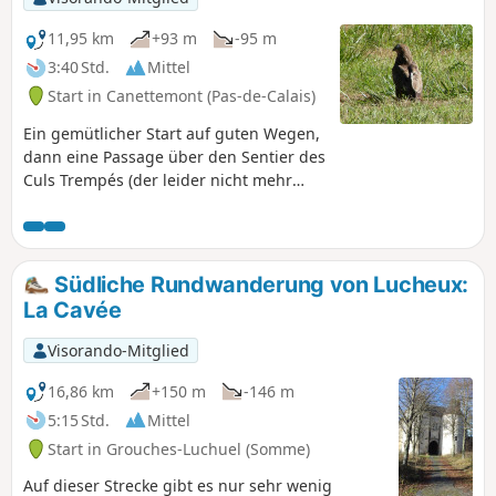
11,95 km
+93 m
-95 m
3:40 Std.
Mittel
Start in Canettemont (Pas-de-Calais)
Ein gemütlicher Start auf guten Wegen,
dann eine Passage über den Sentier des
Culs Trempés (der leider nicht mehr
angelegt ist), bevor es schön bergauf
nach Canettemont geht.
Südliche Rundwanderung von Lucheux:
La Cavée
Visorando-Mitglied
16,86 km
+150 m
-146 m
5:15 Std.
Mittel
Start in Grouches-Luchuel (Somme)
Auf dieser Strecke gibt es nur sehr wenig