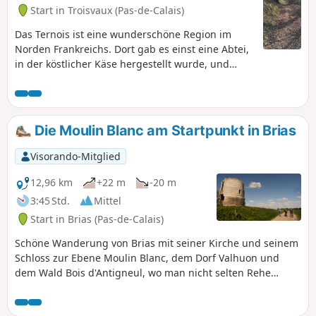
Start in Troisvaux (Pas-de-Calais)
Das Ternois ist eine wunderschöne Region im
Norden Frankreichs. Dort gab es einst eine Abtei,
in der köstlicher Käse hergestellt wurde, und
noch heute gibt es ein Geschäft mit lokalen
Produkten.
Die Moulin Blanc am Startpunkt in Brias
Visorando-Mitglied
12,96 km
+22 m
-20 m
3:45 Std.
Mittel
Start in Brias (Pas-de-Calais)
Schöne Wanderung von Brias mit seiner Kirche und seinem
Schloss zur Ebene Moulin Blanc, dem Dorf Valhuon und
dem Wald Bois d'Antigneul, wo man nicht selten Rehe
antrifft. Dieser Rundweg ist größtenteils gelb markiert,
leicht zu folgen und ohne Schwierigkeiten zu bewältigen.