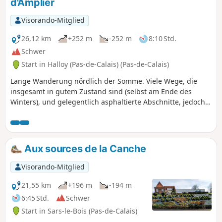
d'Amplier
sind in gutem Zustand, aber manchmal sehr
grasbewachsen. Änderung der Route im Mai 2024, da der
Visorando-Mitglied
Weg zwischen dem Friedhof und der Kirche derzeit
gesperrt ist.
26,12 km
+252 m
-252 m
8:10 Std.
Schwer
Start in Halloy (Pas-de-Calais) (Pas-de-Calais)
Lange Wanderung nördlich der Somme. Viele Wege, die
insgesamt in gutem Zustand sind (selbst am Ende des
Winters), und gelegentlich asphaltierte Abschnitte, jedoch
ohne Fahrzeugverkehr. Schöne landschaftliche Vielfalt! Ich
finde das Vallée d'Amplier sehr schön und der Weg
zwischen Beauquesne und Beauval ist sehr interessant.
Aux sources de la Canche
Visorando-Mitglied
21,55 km
+196 m
-194 m
6:45 Std.
Schwer
Start in Sars-le-Bois (Pas-de-Calais)