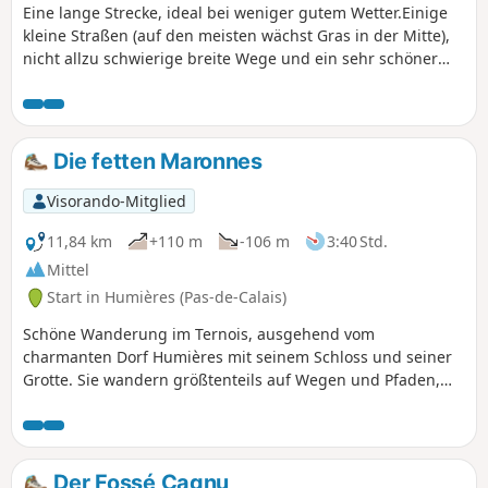
Eine lange Strecke, ideal bei weniger gutem Wetter.Einige
kleine Straßen (auf den meisten wächst Gras in der Mitte),
nicht allzu schwierige breite Wege und ein sehr schöner
Abschnitt, um nach Le Cauroy hinunterzugehen.
Die fetten Maronnes
Visorando-Mitglied
11,84 km
+110 m
-106 m
3:40 Std.
Mittel
Start in Humières (Pas-de-Calais)
Schöne Wanderung im Ternois, ausgehend vom
charmanten Dorf Humières mit seinem Schloss und seiner
Grotte. Sie wandern größtenteils auf Wegen und Pfaden,
die bei feuchtem Wetter schlammig sein können, aber die
Landschaft lässt dieses Detail schnell vergessen.
Der Fossé Cagnu