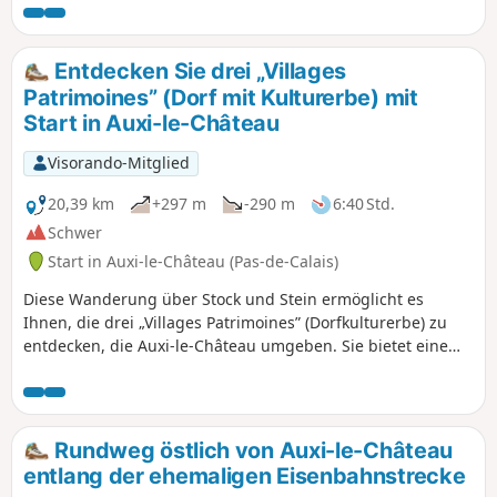
Ausblick auf Auxi-le-Château und seine denkmalgeschützte
Kirche aus dem 15. Jahrhundert.
Entdecken Sie drei „Villages
Patrimoines” (Dorf mit Kulturerbe) mit
Start in Auxi-le-Château
Visorando-Mitglied
20,39 km
+297 m
-290 m
6:40 Std.
Schwer
Start in Auxi-le-Château (Pas-de-Calais)
Diese Wanderung über Stock und Stein ermöglicht es
Ihnen, die drei „Villages Patrimoines” (Dorfkulturerbe) zu
entdecken, die Auxi-le-Château umgeben. Sie bietet eine
Vielzahl von Landschaften, die von der Verbundenheit der
Einwohner mit ihrem Kulturerbe und ihrem Respekt vor der
Vielfalt zeugen.
Rundweg östlich von Auxi-le-Château
entlang der ehemaligen Eisenbahnstrecke