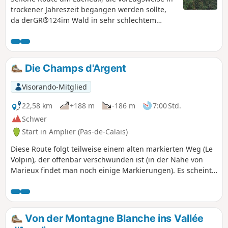
abgesehen natürlich von der
trockener Jahreszeit begangen werden sollte,
Durchquerung des Waldes, wo der
da derGR®124im Wald in sehr schlechtem
„Weg“ chaotisch ist.
Zustand (und schlecht markiert!) ist.
Möglichkeit, Rehe und Wildschweine zu sehen.
Diese Route ersetzt die alte, deren westlicher
Teil nun unbegehbar ist.
Die Champs d'Argent
Visorando-Mitglied
22,58 km
+188 m
-186 m
7:00 Std.
Schwer
Start in Amplier (Pas-de-Calais)
Diese Route folgt teilweise einem alten markierten Weg (Le
Volpin), der offenbar verschwunden ist (in der Nähe von
Marieux findet man noch einige Markierungen). Es scheint,
dass im Norden der Somme die Lebensdauer markierter
Wege ebenso kurz ist wie die von Hasen. Es ist natürlich
möglich, nur 17 km zu laufen (indem man an Punkt 11 nach
links abbiegt), aber die kleine Schleife im Norden ist sehr
Von der Montagne Blanche ins Vallée
interessant. Es gibt nur sehr wenige Straßen und die Wege