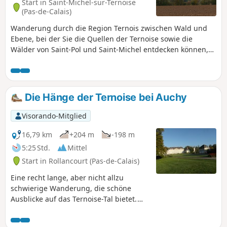
Start in Saint-Michel-sur-Ternoise
(Pas-de-Calais)
Wanderung durch die Region Ternois zwischen Wald und
Ebene, bei der Sie die Quellen der Ternoise sowie die
Wälder von Saint-Pol und Saint-Michel entdecken können,
wo Sie mit etwas Glück und bei Stille Rehe beobachten
können. Vorsicht beim Durchqueren der Wälder während
der Jagdsaison.
Die Hänge der Ternoise bei Auchy
Visorando-Mitglied
16,79 km
+204 m
-198 m
5:25 Std.
Mittel
Start in Rollancourt (Pas-de-Calais)
Eine recht lange, aber nicht allzu
schwierige Wanderung, die schöne
Ausblicke auf das Ternoise-Tal bietet.
Mai 2025: Der Montigny-Weg (3) wurde
gründlich gesäubert, was schon lange