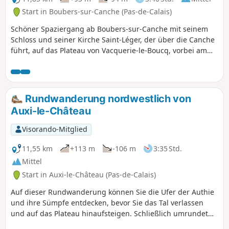
Start in Boubers-sur-Canche (Pas-de-Calais)
Schöner Spaziergang ab Boubers-sur-Canche mit seinem
Schloss und seiner Kirche Saint-Léger, der über die Canche
führt, auf das Plateau von Vacquerie-le-Boucq, vorbei am
Bois Madame, und dann der Abstieg entlang des Bois des
Avents bis nach Boubers-sur-Canche.
Rundwanderung nordwestlich von
Auxi-le-Château
Visorando-Mitglied
11,55 km
+113 m
-106 m
3:35 Std.
Mittel
Start in Auxi-le-Château (Pas-de-Calais)
Auf dieser Rundwanderung können Sie die Ufer der Authie
und ihre Sümpfe entdecken, bevor Sie das Tal verlassen
und auf das Plateau hinaufsteigen. Schließlich umrundet
sie das Naturschutzgebiet Pâture Mille Trous. Sehr schöner