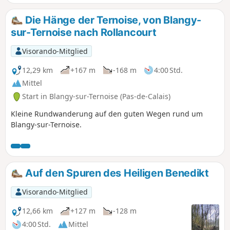
nicht mehr geschehen war! Er ist derzeit
perfekt begehbar.
Die Hänge der Ternoise, von Blangy-
sur-Ternoise nach Rollancourt
Visorando-Mitglied
12,29 km
+167 m
-168 m
4:00 Std.
Mittel
Start in Blangy-sur-Ternoise (Pas-de-Calais)
Kleine Rundwanderung auf den guten Wegen rund um
Blangy-sur-Ternoise.
Auf den Spuren des Heiligen Benedikt
Visorando-Mitglied
12,66 km
+127 m
-128 m
4:00 Std.
Mittel