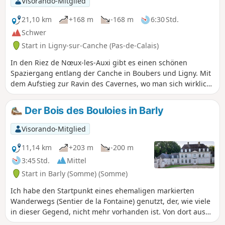
Visorando-Mitglied
21,10 km
+168 m
-168 m
6:30 Std.
Schwer
Start in Ligny-sur-Canche (Pas-de-Calais)
In den Riez de Nœux-les-Auxi gibt es einen schönen
Spaziergang entlang der Canche in Boubers und Ligny. Mit
dem Aufstieg zur Ravin des Cavernes, wo man sich wirklich
in einer anderen Welt befindet (jetzt noch mehr, mit dem
endgültigen Chaos). Die Strecke wird in der Regenzeit im
Der Bois des Bouloies in Barly
Riez und in der Schlucht sehr schwierig.
Visorando-Mitglied
11,14 km
+203 m
-200 m
3:45 Std.
Mittel
Start in Barly (Somme) (Somme)
Ich habe den Startpunkt eines ehemaligen markierten
Wanderwegs (Sentier de la Fontaine) genutzt, der, wie viele
in dieser Gegend, nicht mehr vorhanden ist. Von dort aus
durchquert man den Bois des Bouloies, und nach der