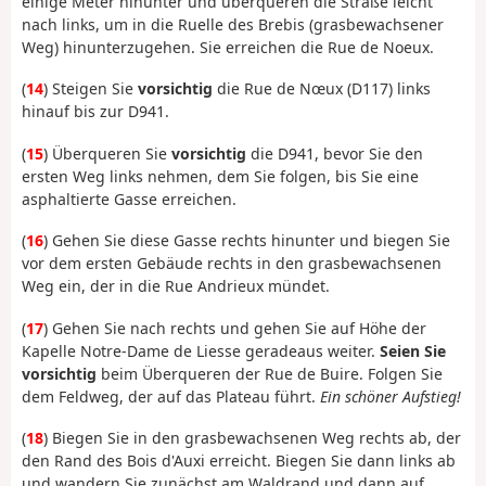
einige Meter hinunter und überqueren die Straße leicht
nach links, um in die Ruelle des Brebis (grasbewachsener
Weg) hinunterzugehen. Sie erreichen die Rue de Noeux.
(
14
) Steigen Sie
vorsichtig
die Rue de Nœux (D117) links
hinauf bis zur D941.
(
15
) Überqueren Sie
vorsichtig
die D941, bevor Sie den
ersten Weg links nehmen, dem Sie folgen, bis Sie eine
asphaltierte Gasse erreichen.
(
16
) Gehen Sie diese Gasse rechts hinunter und biegen Sie
vor dem ersten Gebäude rechts in den grasbewachsenen
Weg ein, der in die Rue Andrieux mündet.
(
17
) Gehen Sie nach rechts und gehen Sie auf Höhe der
Kapelle Notre-Dame de Liesse geradeaus weiter.
Seien Sie
vorsichtig
beim Überqueren der Rue de Buire. Folgen Sie
dem Feldweg, der auf das Plateau führt.
Ein schöner Aufstieg!
(
18
) Biegen Sie in den grasbewachsenen Weg rechts ab, der
den Rand des Bois d'Auxi erreicht. Biegen Sie dann links ab
und wandern Sie zunächst am Waldrand und dann auf