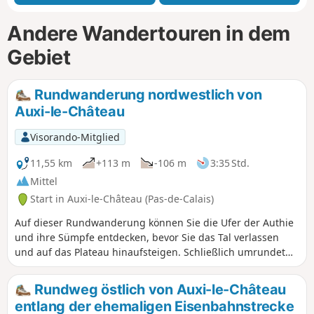
Andere Wandertouren in dem
Gebiet
Rundwanderung nordwestlich von
Auxi-le-Château
Visorando-Mitglied
11,55 km
+113 m
-106 m
3:35 Std.
Mittel
Start in Auxi-le-Château (Pas-de-Calais)
Auf dieser Rundwanderung können Sie die Ufer der Authie
und ihre Sümpfe entdecken, bevor Sie das Tal verlassen
und auf das Plateau hinaufsteigen. Schließlich umrundet
sie das Naturschutzgebiet Pâture Mille Trous. Sehr schöner
Ausblick auf Auxi-le-Château und seine denkmalgeschützte
Rundweg östlich von Auxi-le-Château
Kirche aus dem 15. Jahrhundert.
entlang der ehemaligen Eisenbahnstrecke