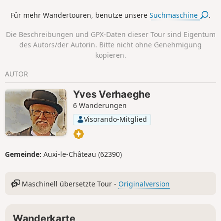
Durchquerung von Occoches erfolgt der Rückweg auf
Für mehr Wandertouren, benutze unsere
Suchmaschine
.
breiten Feldwegen. Auf dem Platz kann man picknicken.
Man kann die Wanderung mit der Route „Les pâtis au
Die Beschreibungen und GPX-Daten dieser Tour sind Eigentum
départ de Barly“ fortsetzen, sodass insgesamt 20 km
des Autors/der Autorin. Bitte nicht ohne Genehmigung
zurückgelegt werden.
kopieren.
AUTOR
Yves Verhaeghe
6 Wanderungen
Visorando-Mitglied
Gemeinde:
Auxi-le-Château (62390)
Maschinell übersetzte Tour -
Originalversion
Wanderkarte