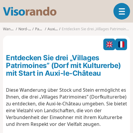
V
T
i
o
s
g
o
Wanderungen
Nord-Pas-de-Calais
Pas-de-Calais
Auxi-le-Château
Entdecken Sie drei „Villages Patrimoines” (Dorf mit Kulturerbe) mit Start in Auxi-le-Château
g
r
l
a
e
n
n
d
Entdecken Sie drei „Villages
a
o
v
Patrimoines” (Dorf mit Kulturerbe)
i
mit Start in Auxi-le-Château
g
a
t
Diese Wanderung über Stock und Stein ermöglicht es
i
Ihnen, die drei „Villages Patrimoines” (Dorfkulturerbe)
o
zu entdecken, die Auxi-le-Château umgeben. Sie bietet
n
eine Vielzahl von Landschaften, die von der
Verbundenheit der Einwohner mit ihrem Kulturerbe
und ihrem Respekt vor der Vielfalt zeugen.