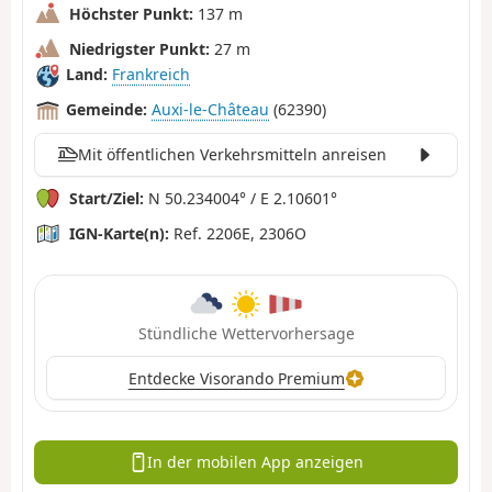
Höchster Punkt:
137 m
Niedrigster Punkt:
27 m
Land:
Frankreich
Gemeinde:
Auxi-le-Château
(62390)
Mit öffentlichen Verkehrsmitteln anreisen
Start/Ziel:
N 50.234004° / E 2.10601°
IGN-Karte(n):
Ref. 2206E, 2306O
Stündliche Wettervorhersage
Entdecke Visorando Premium
In der mobilen App anzeigen