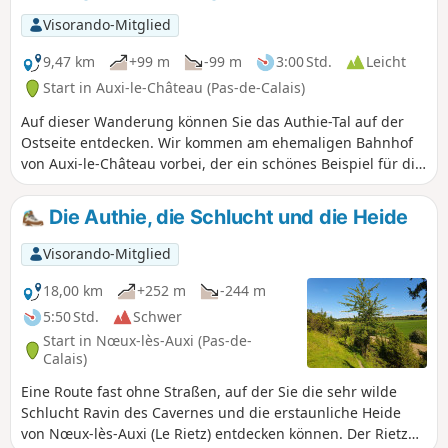
Visorando-Mitglied
9,47 km
+99 m
-99 m
3:00 Std.
Leicht
Start in Auxi-le-Château (Pas-de-Calais)
Auf dieser Wanderung können Sie das Authie-Tal auf der
Ostseite entdecken. Wir kommen am ehemaligen Bahnhof
von Auxi-le-Château vorbei, der ein schönes Beispiel für die
Restaurierung und Umnutzung des bestehenden
Kulturerbes ist. Bemerkenswert ist auch der kleine
Die Authie, die Schlucht und die Heide
Soldatenfriedhof, der uns auch hier an die Schrecken des
Krieges erinnert. Genießen Sie schließlich die herrliche
Visorando-Mitglied
Aussicht auf das Tal und die charmante Stadt Auxi.
18,00 km
+252 m
-244 m
5:50 Std.
Schwer
Start in Nœux-lès-Auxi (Pas-de-
Calais)
Eine Route fast ohne Straßen, auf der Sie die sehr wilde
Schlucht Ravin des Cavernes und die erstaunliche Heide
von Nœux-lès-Auxi (Le Rietz) entdecken können. Der Rietz