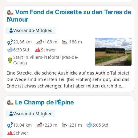
de Nœux ist ein Naturschutzgebiet. Vor allem im Frühling
findet man dort wunderschöne Orchideen. Natürlich nicht
Vom Fond de Croisette zu den Terres de
pflücken! Diese Route umfasst einen großen Teil des
l'Amour
„Sentier de l'Étoile”, von dem einige Streckenabschnitte zu
finden sind, jedoch keine Beschreibung. Außerdem ist die
Visorando-Mitglied
Beschilderung minimalistisch (vielleicht sogar im Mai 2025
verschwunden). Die Barrieren befinden sich in der Nähe
20,86 km
+188 m
-188 m
des Zauns auf der rechten Seite Bevor Sie diese Route in
6:30 Std.
Schwer
Angriff nehmen, empfehle ich Ihnen, sich die beiden Videos
Start in Villers-l'Hôpital (Pas-de-
anzusehen, deren Links Sie in Denis' Kommentar finden.
Calais)
Eine Strecke, die schöne Ausblicke auf das Authie-Tal bietet.
Die Wege sind im ersten Teil (bis Frohen) sehr gut, und das
Ende ist etwas schwieriger, führt aber mitten durch die
Natur.
Le Champ de l'Épine
Visorando-Mitglied
19,04 km
+223 m
-221 m
6:05 Std.
Schwer