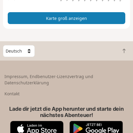
n
z
Karte groß anzeigen
e
i
g
e
n
W
Z
ä
u
h
r
l
ü
e
Impressum, Endbenutzer-Lizenzvertrag und
c
e
Datenschutzerklärung
k
i
n
n
Kontakt
a
L
c
a
Lade dir jetzt die App herunter und starte dein
h
n
nächstes Abenteuer!
o
d
b
A
G
e
p
o