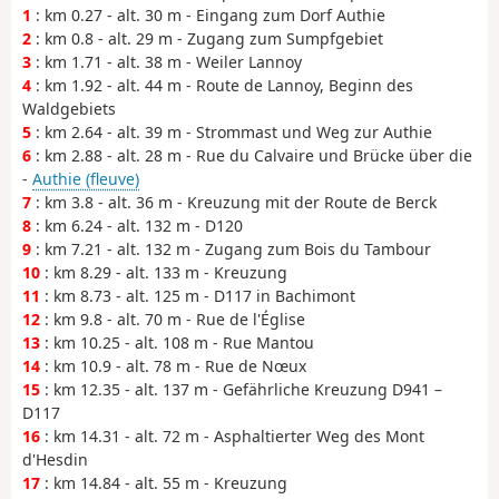
1
: km 0.27 - alt. 30 m - Eingang zum Dorf Authie
2
: km 0.8 - alt. 29 m - Zugang zum Sumpfgebiet
3
: km 1.71 - alt. 38 m - Weiler Lannoy
4
: km 1.92 - alt. 44 m - Route de Lannoy, Beginn des
Waldgebiets
5
: km 2.64 - alt. 39 m - Strommast und Weg zur Authie
6
: km 2.88 - alt. 28 m - Rue du Calvaire und Brücke über die
-
Authie (fleuve)
7
: km 3.8 - alt. 36 m - Kreuzung mit der Route de Berck
8
: km 6.24 - alt. 132 m - D120
9
: km 7.21 - alt. 132 m - Zugang zum Bois du Tambour
10
: km 8.29 - alt. 133 m - Kreuzung
11
: km 8.73 - alt. 125 m - D117 in Bachimont
12
: km 9.8 - alt. 70 m - Rue de l'Église
13
: km 10.25 - alt. 108 m - Rue Mantou
14
: km 10.9 - alt. 78 m - Rue de Nœux
15
: km 12.35 - alt. 137 m - Gefährliche Kreuzung D941 –
D117
16
: km 14.31 - alt. 72 m - Asphaltierter Weg des Mont
d'Hesdin
17
: km 14.84 - alt. 55 m - Kreuzung