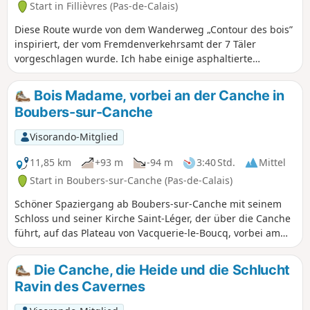
Start in Fillièvres (Pas-de-Calais)
Diese Route wurde von dem Wanderweg „Contour des bois”
inspiriert, der vom Fremdenverkehrsamt der 7 Täler
vorgeschlagen wurde. Ich habe einige asphaltierte
Abschnitte entfernt und einige Wege hinzugefügt. Sie
begeben sich auf einen Tag in der freien Natur.
Bois Madame, vorbei an der Canche in
Boubers-sur-Canche
Visorando-Mitglied
11,85 km
+93 m
-94 m
3:40 Std.
Mittel
Start in Boubers-sur-Canche (Pas-de-Calais)
Schöner Spaziergang ab Boubers-sur-Canche mit seinem
Schloss und seiner Kirche Saint-Léger, der über die Canche
führt, auf das Plateau von Vacquerie-le-Boucq, vorbei am
Bois Madame, und dann der Abstieg entlang des Bois des
Avents bis nach Boubers-sur-Canche.
Die Canche, die Heide und die Schlucht
Ravin des Cavernes