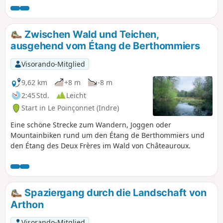
Zwischen Wald und Teichen,
ausgehend vom Étang de Berthommiers
Visorando-Mitglied
9,62 km
+8 m
-8 m
2:45 Std.
Leicht
Start in Le Poinçonnet (Indre)
Eine schöne Strecke zum Wandern, Joggen oder
Mountainbiken rund um den Étang de Berthommiers und
den Étang des Deux Frères im Wald von Châteauroux.
Spaziergang durch die Landschaft von
Arthon
Visorando-Mitglied