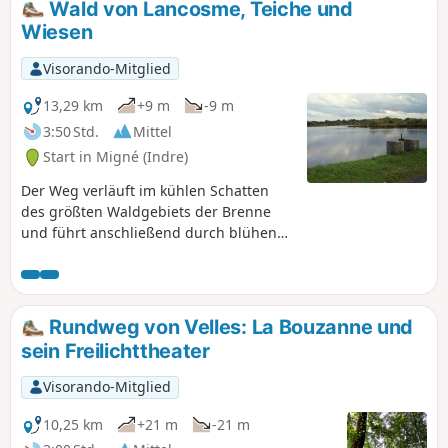
Wald von Lancosme, Teiche und
Beobachtungsstationen am Ufer des
Wiesen
Sees aus bewundern können.
Visorando-Mitglied
13,29 km
+9 m
-9 m
3:50 Std.
Mittel
Start in Migné (Indre)
Der Weg verläuft im kühlen Schatten
des größten Waldgebiets der Brenne
und führt anschließend durch blühende
Wiesen mit Hügeln und Teichen. Es
handelt sich um einen einführenden
Spaziergang durch das Land der Düfte,
das auch eine außergewöhnliche
Rundweg von Velles: La Bouzanne und
Farbpalette zu bieten hat!
sein Freilichttheater
Visorando-Mitglied
10,25 km
+21 m
-21 m