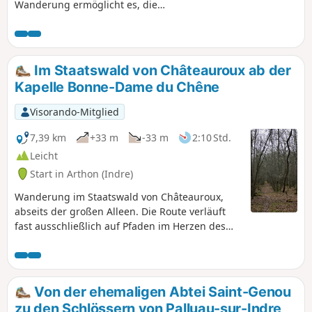
Wanderung ermöglicht es, die
umliegende Landschaft vom
kommunalen Étang de la Roche aus zu
entdecken.
Im Staatswald von Châteauroux ab der
Kapelle Bonne-Dame du Chêne
Visorando-Mitglied
7,39 km
+33 m
-33 m
2:10 Std.
Leicht
Start in Arthon (Indre)
Wanderung im Staatswald von Châteauroux,
abseits der großen Alleen. Die Route verläuft
fast ausschließlich auf Pfaden im Herzen des
Waldes.
Von der ehemaligen Abtei Saint-Genou
zu den Schlössern von Palluau-sur-Indre