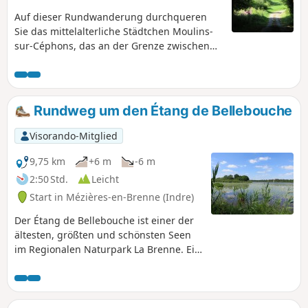
Auf dieser Rundwanderung durchqueren
Sie das mittelalterliche Städtchen Moulins-
sur-Céphons, das an der Grenze zwischen
dem Boischaut Nord und der Champagne
Berrichonne liegt, und erkunden dessen
Umgebung.
Rundweg um den Étang de Bellebouche
Visorando-Mitglied
9,75 km
+6 m
-6 m
2:50 Std.
Leicht
Start in Mézières-en-Brenne (Indre)
Der Étang de Bellebouche ist einer der
ältesten, größten und schönsten Seen
im Regionalen Naturpark La Brenne. Ein
kleiner Teil ist für Wassersport
reserviert, aber der größte Teil ist
Naturgebiet, das Sie in aller Ruhe mit
einem Fernglas von drei