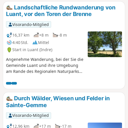
Châteauroux durch seine Kirchen, das
Landschaftliche Rundwanderung von
Château Raoul, sein Kloster... Seine
Luant, vor den Toren der Brenne
gepflasterten Straßen führen oft zu ruhigen
Gärten, und die sich schlängelnde Indre ist
Visorando-Mitglied
übrigens nie weit entfernt – sie fließt
gemächlich durch das Herz einer Stadt mit
16,37 km
+8 m
-8 m
intakter Natur, in der man sich gerne Zeit
4:40 Std.
Mittel
lässt.
Start in Luant (Indre)
Angenehme Wanderung, bei der Sie die
Gemeinde Luant und ihre Umgebung
am Rande des Regionalen Naturparks
Brenne entdecken können.
Durch Wälder, Wiesen und Felder in
Sainte-Gemme
Visorando-Mitglied
12,96 km
+17 m
-17 m