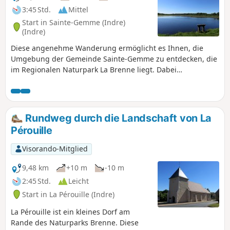
3:45 Std.
Mittel
Start in Sainte-Gemme (Indre)
(Indre)
Diese angenehme Wanderung ermöglicht es Ihnen, die
Umgebung der Gemeinde Sainte-Gemme zu entdecken, die
im Regionalen Naturpark La Brenne liegt. Dabei
durchqueren Sie verschiedene Landschaften: Felder und
Wiesen, Unterholz und einen Teich.
Rundweg durch die Landschaft von La
Pérouille
Visorando-Mitglied
9,48 km
+10 m
-10 m
2:45 Std.
Leicht
Start in La Pérouille (Indre)
La Pérouille ist ein kleines Dorf am
Rande des Naturparks Brenne. Diese