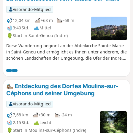
Visorando-Mitglied
12,04 km
+68 m
-68 m
3:40 Std.
Mittel
Start in Saint-Genou (Indre)
Diese Wanderung beginnt an der Abteikirche Sainte-Marie
in Saint-Genou und ermöglicht es Ihnen unter anderem, die
schönen Landschaften der Umgebung, die Ufer der Indre,
die Kirche Saint-Sulpice und das (private) Feudalschloss von
Palluau-sur-Indre, die alten Keller, in denen heute
Fledermäuse leben, sowie das kleine (private) Schloss von
La Joubardière.
Entdeckung des Dorfes Moulins-sur-
Céphons und seiner Umgebung
Visorando-Mitglied
7,68 km
+30 m
-24 m
2:15 Std.
Leicht
Start in Moulins-sur-Céphons (Indre)