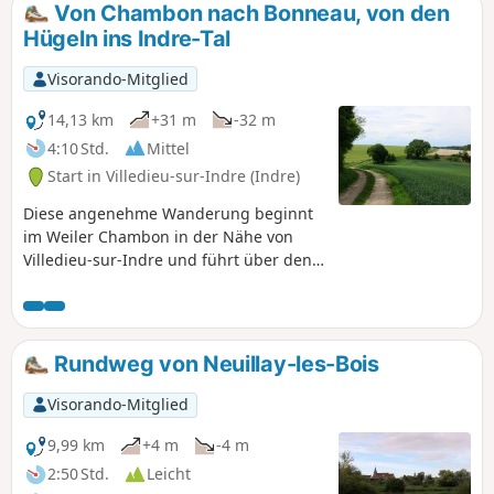
Von Chambon nach Bonneau, von den
Hügeln ins Indre-Tal
Visorando-Mitglied
14,13 km
+31 m
-32 m
4:10 Std.
Mittel
Start in Villedieu-sur-Indre (Indre)
Diese angenehme Wanderung beginnt
im Weiler Chambon in der Nähe von
Villedieu-sur-Indre und führt über den
Südhang des Indre-Tals zum Dorf
Bonneau und über den Nordhang
zurück, mit schönen Aussichtspunkten.
Rundweg von Neuillay-les-Bois
Visorando-Mitglied
9,99 km
+4 m
-4 m
2:50 Std.
Leicht