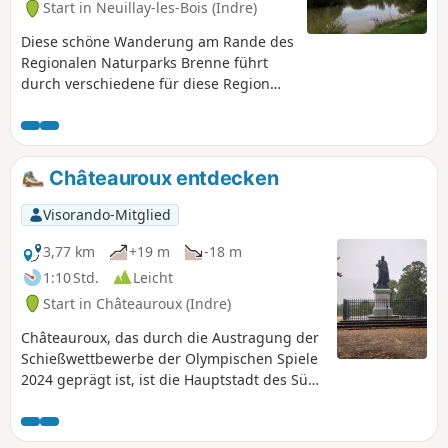
Start in Neuillay-les-Bois (Indre)
Diese schöne Wanderung am Rande des
Regionalen Naturparks Brenne führt
durch verschiedene für diese Region
typische Landschaften: Wiesen, Teiche
und angenehmes Unterholz.
Châteauroux entdecken
Visorando-Mitglied
3,77 km
+19 m
-18 m
1:10 Std.
Leicht
Start in Châteauroux (Indre)
Châteauroux, das durch die Austragung der
Schießwettbewerbe der Olympischen Spiele
2024 geprägt ist, ist die Hauptstadt des Süd-
Berry. Mit einem unerwartet reichen
Kulturerbe, das mal mittelalterlich, mal
zeitgenössisch geprägt ist, offenbart sich