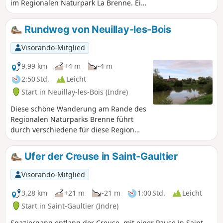
im Regionalen Naturpark La Brenne. Ein
kleiner Teil ist für Wassersport
reserviert, aber der größte Teil ist
Rundweg von Neuillay-les-Bois
Naturgebiet, das Sie in aller Ruhe mit
einem Fernglas von drei
Visorando-Mitglied
Beobachtungsstationen am Ufer des
Sees aus bewundern können.
9,99 km
+4 m
-4 m
2:50 Std.
Leicht
Start in Neuillay-les-Bois (Indre)
Diese schöne Wanderung am Rande des
Regionalen Naturparks Brenne führt
durch verschiedene für diese Region
typische Landschaften: Wiesen, Teiche
und angenehmes Unterholz.
Ufer der Creuse in Saint-Gaultier
Visorando-Mitglied
3,28 km
+21 m
-21 m
1:00 Std.
Leicht
Start in Saint-Gaultier (Indre)
Spaziergang entlang der Creuse, mit einer Pause in Saint-