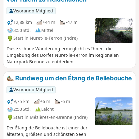
Visorando-Mitglied
12,88 km
+44 m
-47 m
3:50 Std.
Mittel
Start in Nuret-le-Ferron (Indre)
Diese schöne Wanderung ermöglicht es Ihnen, die
Umgebung des Dorfes Nuret-le-Ferron im Regionalen
Naturpark Brenne zu entdecken.
Rundweg um den Étang de Bellebouche
Visorando-Mitglied
9,75 km
+6 m
-6 m
2:50 Std.
Leicht
Start in Mézières-en-Brenne (Indre)
Der Étang de Bellebouche ist einer der
ältesten, größten und schönsten Seen