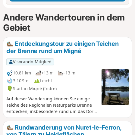
Andere Wandertouren in dem
Gebiet
Entdeckungstour zu einigen Teichen
der Brenne rund um Migné
Visorando-Mitglied
10,81 km
+13 m
-13 m
3:10 Std.
Leicht
Start in Migné (Indre)
Auf dieser Wanderung können Sie einige
Teiche des Regionalen Naturparks Brenne
entdecken, insbesondere rund um das Dorf
Migné.
Rundwanderung von Nuret-le-Ferron,
von Tälern zu Heideflächen