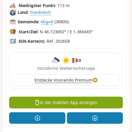
Niedrigster Punkt:
113 m
Land:
Frankreich
Gemeinde:
Migné
(36800)
Start/Ziel:
N 46.723692° / E 1.366045°
IGN-Karte(n):
Ref. 2026SB
Stündliche Wettervorhersage
Entdecke Visorando Premium
In der mobilen App anzeigen