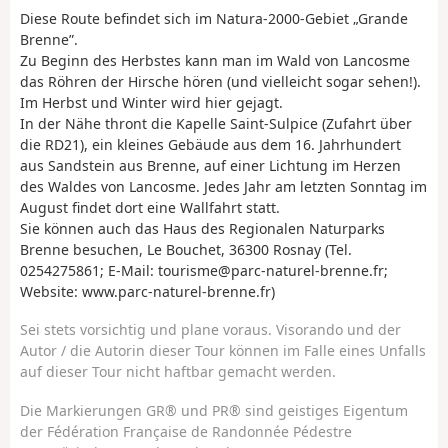
Diese Route befindet sich im Natura-2000-Gebiet „Grande
Brenne”.
Zu Beginn des Herbstes kann man im Wald von Lancosme
das Röhren der Hirsche hören (und vielleicht sogar sehen!).
Im Herbst und Winter wird hier gejagt.
In der Nähe thront die Kapelle Saint-Sulpice (Zufahrt über
die RD21), ein kleines Gebäude aus dem 16. Jahrhundert
aus Sandstein aus Brenne, auf einer Lichtung im Herzen
des Waldes von Lancosme. Jedes Jahr am letzten Sonntag im
August findet dort eine Wallfahrt statt.
Sie können auch das Haus des Regionalen Naturparks
Brenne besuchen, Le Bouchet, 36300 Rosnay (Tel.
0254275861; E-Mail: tourisme@parc-naturel-brenne.fr;
Website: www.parc-naturel-brenne.fr)
Sei stets vorsichtig und plane voraus. Visorando und der
Autor / die Autorin dieser Tour können im Falle eines Unfalls
auf dieser Tour nicht haftbar gemacht werden.
Die Markierungen GR® und PR® sind geistiges Eigentum
der Fédération Française de Randonnée Pédestre