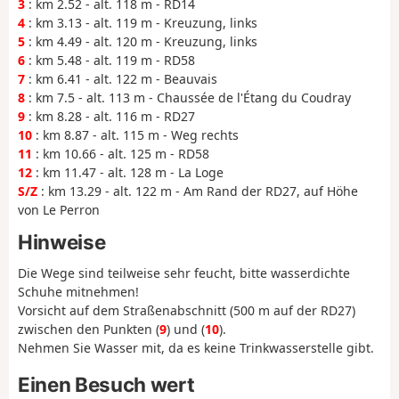
3
: km 2.52 - alt. 118 m - RD14
4
: km 3.13 - alt. 119 m - Kreuzung, links
5
: km 4.49 - alt. 120 m - Kreuzung, links
6
: km 5.48 - alt. 119 m - RD58
7
: km 6.41 - alt. 122 m - Beauvais
8
: km 7.5 - alt. 113 m - Chaussée de l'Étang du Coudray
9
: km 8.28 - alt. 116 m - RD27
10
: km 8.87 - alt. 115 m - Weg rechts
11
: km 10.66 - alt. 125 m - RD58
12
: km 11.47 - alt. 128 m - La Loge
S/Z
: km 13.29 - alt. 122 m - Am Rand der RD27, auf Höhe
von Le Perron
Hinweise
Die Wege sind teilweise sehr feucht, bitte wasserdichte
Schuhe mitnehmen!
Vorsicht auf dem Straßenabschnitt (500 m auf der RD27)
zwischen den Punkten (
9
) und (
10
).
Nehmen Sie Wasser mit, da es keine Trinkwasserstelle gibt.
Einen Besuch wert