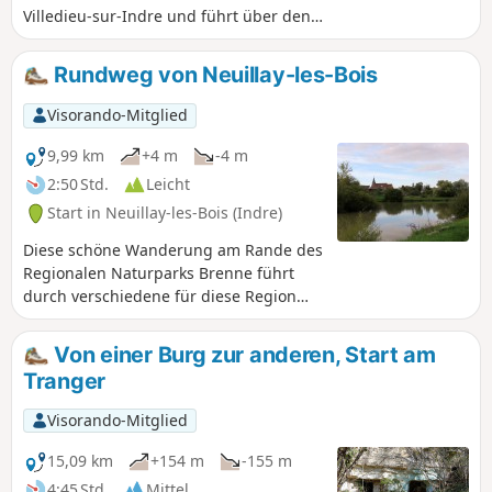
Villedieu-sur-Indre und führt über den
Südhang des Indre-Tals zum Dorf
Bonneau und über den Nordhang
Rundweg von Neuillay-les-Bois
zurück, mit schönen Aussichtspunkten.
Visorando-Mitglied
9,99 km
+4 m
-4 m
2:50 Std.
Leicht
Start in Neuillay-les-Bois (Indre)
Diese schöne Wanderung am Rande des
Regionalen Naturparks Brenne führt
durch verschiedene für diese Region
typische Landschaften: Wiesen, Teiche
und angenehmes Unterholz.
Von einer Burg zur anderen, Start am
Tranger
Visorando-Mitglied
15,09 km
+154 m
-155 m
4:45 Std.
Mittel