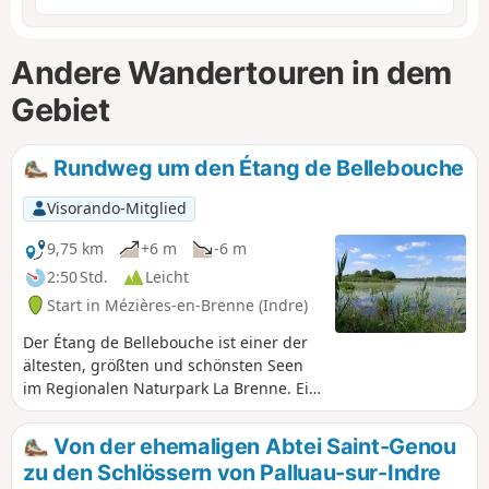
Andere Wandertouren in dem
Gebiet
Rundweg um den Étang de Bellebouche
Visorando-Mitglied
9,75 km
+6 m
-6 m
2:50 Std.
Leicht
Start in Mézières-en-Brenne (Indre)
Der Étang de Bellebouche ist einer der
ältesten, größten und schönsten Seen
im Regionalen Naturpark La Brenne. Ein
kleiner Teil ist für Wassersport
reserviert, aber der größte Teil ist
Von der ehemaligen Abtei Saint-Genou
Naturgebiet, das Sie in aller Ruhe mit
zu den Schlössern von Palluau-sur-Indre
einem Fernglas von drei