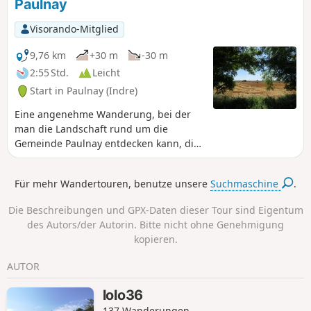
Paulnay
das auch eine außergewöhnliche
Farbpalette zu bieten hat!
Visorando-Mitglied
9,76 km
+30 m
-30 m
2:55 Std.
Leicht
Start in Paulnay (Indre)
Eine angenehme Wanderung, bei der
man die Landschaft rund um die
Gemeinde Paulnay entdecken kann, die
in der Naturregion Boischaut Nord im
Regionalen Naturpark Brenne liegt.
Für mehr Wandertouren, benutze unsere
Suchmaschine
.
Die Beschreibungen und GPX-Daten dieser Tour sind Eigentum
des Autors/der Autorin. Bitte nicht ohne Genehmigung
kopieren.
AUTOR
lolo36
137 Wanderungen