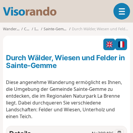
V
T
i
o
s
g
o
Wanderungen
Centre
Indre
Sainte-Gemme (Indre)
Durch Wälder, Wiesen und Felder in Sainte-Gemme
g
r
l
a
e
n
n
d
Durch Wälder, Wiesen und Felder in
a
o
v
Sainte-Gemme
i
g
Diese angenehme Wanderung ermöglicht es Ihnen,
a
die Umgebung der Gemeinde Sainte-Gemme zu
t
i
entdecken, die im Regionalen Naturpark La Brenne
o
liegt. Dabei durchqueren Sie verschiedene
n
Landschaften: Felder und Wiesen, Unterholz und
einen Teich.