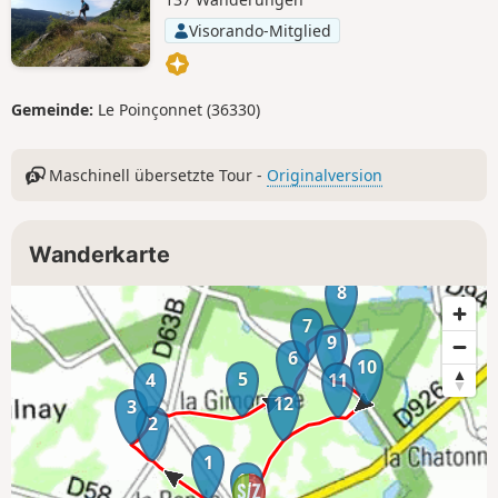
Visorando-Mitglied
Gemeinde:
Le Poinçonnet (36330)
Maschinell übersetzte Tour -
Originalversion
Wanderkarte
8
7
9
6
10
5
4
11
12
3
2
1
13