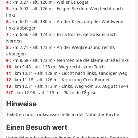
4
: km 3.27 - alt. 120 m - Weiler Le Logat
5
: km 5.02 - alt. 126 m - Folgen Sie dem Weg leicht nach
links
6
: km 6.01 - alt. 130 m - An der Kreuzung der Waldwege
links abbiegen
7
: km 6.66 - alt. 124 m - In La Roche, geradeaus nach
Norden
8
: km 7.71 - alt. 123 m - An der Wegkreuzung rechts
abbiegen
9
: km 8.68 - alt. 123 m - Nehmen Sie die kleine Straße links
10
: km 9.48 - alt. 125 m - Weg rechts zum Teich
11
: km 10.11 - alt. 128 m - Leicht nach links, sandiger Weg
12
: km 11.18 - alt. 126 m - Kreuzung Croix Bonnet
13
: km 12.71 - alt. 113 m - Links, Weg vom 30. August 1944
S/Z
: km 12.96 - alt. 115 m - Place de l'Église
Hinweise
Toiletten und Trinkwasserstelle in der Nähe der Kirche.
Einen Besuch wert
Unter folgender Adresse finden Sie die komplette Route Nr.