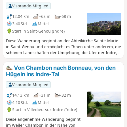
Beobachtungsstationen am Ufer des
Visorando-Mitglied
Sees aus bewundern können.
12,04 km
+68 m
-68 m
3:40 Std.
Mittel
Start in Saint-Genou (Indre)
Diese Wanderung beginnt an der Abteikirche Sainte-Marie
in Saint-Genou und ermöglicht es Ihnen unter anderem, die
schönen Landschaften der Umgebung, die Ufer der Indre,
die Kirche Saint-Sulpice und das (private) Feudalschloss von
Palluau-sur-Indre, die alten Keller, in denen heute
Von Chambon nach Bonneau, von den
Fledermäuse leben, sowie das kleine (private) Schloss von
Hügeln ins Indre-Tal
La Joubardière.
Visorando-Mitglied
14,13 km
+31 m
-32 m
4:10 Std.
Mittel
Start in Villedieu-sur-Indre (Indre)
Diese angenehme Wanderung beginnt
im Weiler Chambon in der Nähe von