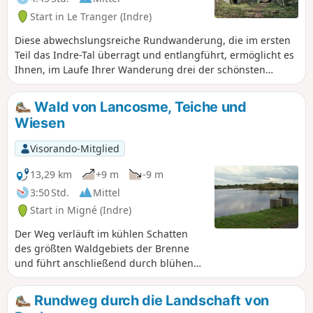
Start in Le Tranger (Indre)
Diese abwechslungsreiche Rundwanderung, die im ersten
Teil das Indre-Tal überragt und entlangführt, ermöglicht es
Ihnen, im Laufe Ihrer Wanderung drei der schönsten
Anwesen der Region zu entdecken.
Wald von Lancosme, Teiche und
Wiesen
Visorando-Mitglied
13,29 km
+9 m
-9 m
3:50 Std.
Mittel
Start in Migné (Indre)
Der Weg verläuft im kühlen Schatten
des größten Waldgebiets der Brenne
und führt anschließend durch blühende
Wiesen mit Hügeln und Teichen. Es
handelt sich um einen einführenden
Rundweg durch die Landschaft von
Spaziergang durch das Land der Düfte,