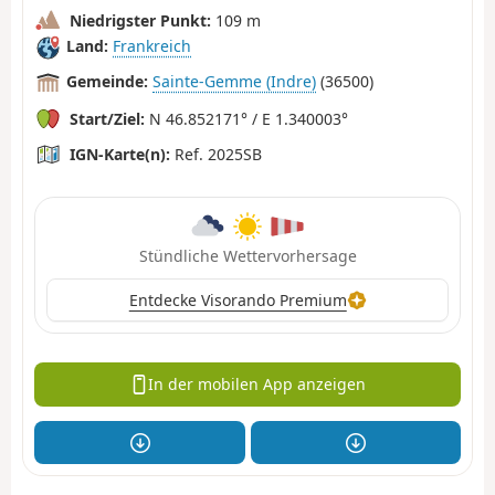
Niedrigster Punkt:
109 m
Land:
Frankreich
Gemeinde:
Sainte-Gemme (Indre)
(36500)
Start/Ziel:
N 46.852171° / E 1.340003°
IGN-Karte(n):
Ref. 2025SB
Stündliche Wettervorhersage
Entdecke Visorando Premium
In der mobilen App anzeigen