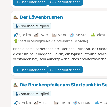
PDF herunterladen
GPX herunterladen
Der Löwenbrunnen
Visorando-Mitglied
3,18 km
+57 m
-57 m
1:05 Std.
Leicht
Start in Servigny-lès-Sainte-Barbe (Moselle)
Nach einem Spaziergang am Ufer des „Ruisseau de Quarant
dieser kleine Rundgang Sie ein, ein typisch lothringische
verstanden hat, sein außergewöhnliches architektonische
PDF herunterladen
GPX herunterladen
Die Brückenpfeiler am Startpunkt in S
Visorando-Mitglied
9,74 km
+152 m
-153 m
3:15 Std.
Mitt