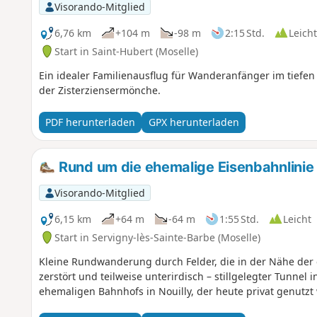
Visorando-Mitglied
6,76 km
+104 m
-98 m
2:15 Std.
Leicht
Start in Saint-Hubert (Moselle)
Ein idealer Familienausflug für Wanderanfänger im tiefen
der Zisterziensermönche.
PDF herunterladen
GPX herunterladen
Rund um die ehemalige Eisenbahnlinie F
Visorando-Mitglied
6,15 km
+64 m
-64 m
1:55 Std.
Leicht
Start in Servigny-lès-Sainte-Barbe (Moselle)
Kleine Rundwanderung durch Felder, die in der Nähe der eh
zerstört und teilweise unterirdisch – stillgelegter Tunnel
ehemaligen Bahnhofs in Nouilly, der heute privat genutzt