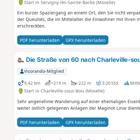
Start in Servigny-lès-Sainte-Barbe (Moselle)
Ein kurzer Spaziergang an einem Ort, den Sie nicht verpa
der Queulots, die im Mittelalter die Einwohner mit ihren 
erschreckten.
PDF herunterladen
GPX herunterladen
Die Straße von 60 nach Charleville-so
Visorando-Mitglied
9,42 km
+219 m
-222 m
3:20 Std.
Mitt
Start in Charleville-sous-Bois (Moselle)
Sehr angenehme Wanderung auf einer ehemaligen Eisenba
weiter östlich gelegenen Anlagen der Maginot-Linie dient
PDF herunterladen
GPX herunterladen