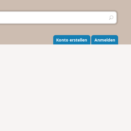
S
u
c
h
e
Konto erstellen
Anmelden
n