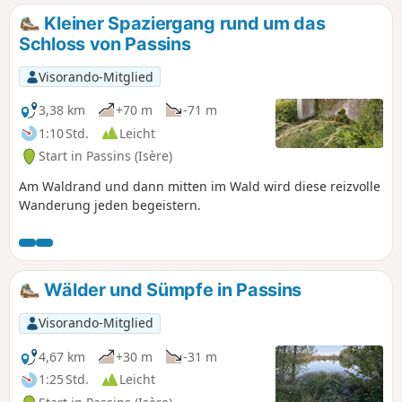
Kleiner Spaziergang rund um das
Schloss von Passins
Visorando-Mitglied
3,38 km
+70 m
-71 m
1:10 Std.
Leicht
Start in Passins (Isère)
Am Waldrand und dann mitten im Wald wird diese reizvolle
Wanderung jeden begeistern.
Wälder und Sümpfe in Passins
Visorando-Mitglied
4,67 km
+30 m
-31 m
1:25 Std.
Leicht