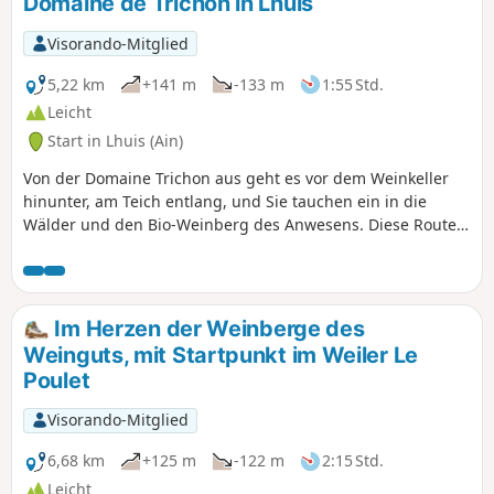
Domaine de Trichon in Lhuis
Visorando-Mitglied
5,22 km
+141 m
-133 m
1:55 Std.
Leicht
Start in Lhuis (Ain)
Von der Domaine Trichon aus geht es vor dem Weinkeller
hinunter, am Teich entlang, und Sie tauchen ein in die
Wälder und den Bio-Weinberg des Anwesens. Diese Route
bildet eine recht einfache Rundwanderung. Es gibt einen
Abstieg und einen etwas anspruchsvolleren Aufstieg, aber
wenn Sie sich die Zeit nehmen, Ihre Umgebung zu
beobachten und zu bewundern, werden Sie nur Vorteile
Im Herzen der Weinberge des
darin finden!
Weinguts, mit Startpunkt im Weiler Le
Poulet
Visorando-Mitglied
6,68 km
+125 m
-122 m
2:15 Std.
Leicht