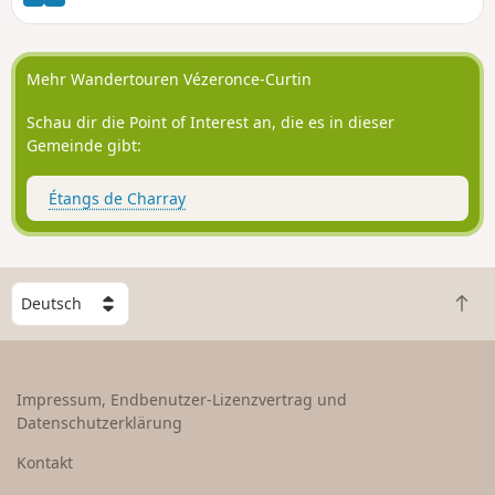
Mehr Wandertouren Vézeronce-Curtin
Schau dir die Point of Interest an, die es in dieser
Gemeinde gibt:
Étangs de Charray
W
Z
ä
u
h
r
l
ü
e
Impressum, Endbenutzer-Lizenzvertrag und
c
e
Datenschutzerklärung
k
i
n
n
Kontakt
a
L