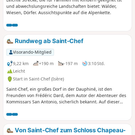
und abwechslungsreiche Landschaften bietet: Wälder,
Wiesen, Dörfer. Aussichtspunkte auf die Alpenkette.
Rundweg ab Saint-Chef
Visorando-Mitglied
9,22 km
+190 m
-197 m
3:10 Std.
Leicht
Start in Saint-Chef (Isère)
Saint-Chef, ein großes Dorf in der Dauphiné, ist den
Freunden von Frédéric Dard, dem Autor der Abenteuer des
Kommissars San Antonio, sicherlich bekannt. Auf dieser
Rundwanderung können Sie in seinen Fußstapfen wandeln
und auf halber Strecke das wunderschöne Schloss Chapeau
Cornu entdecken.
Von Saint-Chef zum Schloss Chapeau-