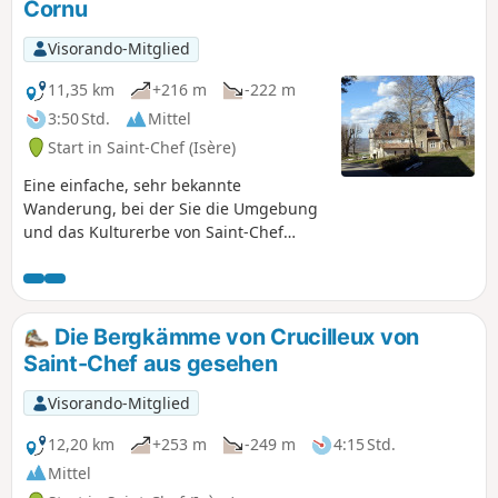
Cornu
Visorando-Mitglied
11,35 km
+216 m
-222 m
3:50 Std.
Mittel
Start in Saint-Chef (Isère)
Eine einfache, sehr bekannte
Wanderung, bei der Sie die Umgebung
und das Kulturerbe von Saint-Chef
entdecken können. Sie führt unter
anderem an der Abteikirche vorbei.
Die Bergkämme von Crucilleux von
Saint-Chef aus gesehen
Visorando-Mitglied
12,20 km
+253 m
-249 m
4:15 Std.
Mittel