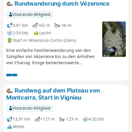
Rundwanderung durch Vézeronce
Visorando-Mitglied
9,61 km
+62 m
-58 m
2:55 Std.
Leicht
Start in Vézeronce-Curtin (Isère)
Eine einfache Familienwanderung von den
Sümpfen von Vézeronce bis zu den Anhöhen
von Charray. Einige bemerkenswerte
Naturpunkte auf der Strecke.
Rundweg auf dem Plateau von
Montcarra, Start in Vignieu
Visorando-Mitglied
13,97 km
+127 m
-123 m
4:20 Std.
Mittel