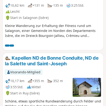
eine Pause einlegen, bevor Sie auf der
anderen Seite wieder hinaufsteigen, um
10,62 km
+131 m
-135 m
3:25 Std.
Montcarrad und sein Schloss zu
Leicht
entdecken. Zum Abschluss kommen Sie
Start in Salagnon (Isère)
am Bauernhof Reculefort vorbei, wo Sie
sich mit Proviant versorgen können.
Kleine Wanderung zur Erhaltung der Fitness rund um
Salagnon, einer Gemeinde im Norden des Departements
Isère, die im Dreieck Bourgoin-Jallieu, Crémieu und
Morestel liegt.
Kapellen ND de Bonne Conduite, ND de
la Salette und Saint-Joseph
Visorando-Mitglied
10,17 km
+355 m
-352 m
3:55 Std.
Mittel
Start in Ruy (Isère)
Schöne, etwas sportliche Rundwanderung durch Felder und