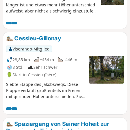
länger ist und etwas mehr Höhenunterschied
aufweist, aber nicht als schwierig einzustufen
ist. Auch hier gibt es schöne Panoramablicke
und mit etwas Glück können Sie zu Beginn
der Wanderung hübsche Wasserfälle sehen.
Cessieu-Gillonay
Visorando-Mitglied
28,85 km
+434 m
-446 m
8 Std.
Sehr schwer
Start in Cessieu (Isère)
Siebte Etappe des Jakobswegs. Diese
Etappe verläuft größtenteils im Freien
mit geringen Höhenunterschieden. Sie
wandern entlang der Hügel und
Wäldchen im östlichen Teil der Liers-
Ebene. Hier und da haben Sie einige
Ausblicke auf die umliegenden Hügel
Spaziergang von Seiner Hoheit zur
und Gipfel.