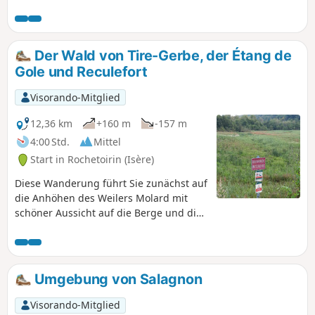
Der Wald von Tire-Gerbe, der Étang de
Gole und Reculefort
Visorando-Mitglied
12,36 km
+160 m
-157 m
4:00 Std.
Mittel
Start in Rochetoirin (Isère)
Diese Wanderung führt Sie zunächst auf
die Anhöhen des Weilers Molard mit
schöner Aussicht auf die Berge und die
Umgebung von Rochetoirin.
Anschließend wandern Sie durch den
Wald von Tire Gerbe, bevor Sie den
Étang de Gole in der Nähe von
Umgebung von Salagnon
Montcarra erreichen. Dort können Sie
auf einem ausgewiesenen Picknickplatz
Visorando-Mitglied