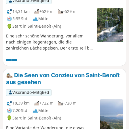
Visorando-Mitglied
14,31 km
+529 m
-529 m
5:35 Std.
Mittel
Start in Saint-Benoît (Ain)
Eine sehr schöne Wanderung, vor allem
nach einigen Regentagen, die die
zahlreichen Bäche speisen. Der erste Teil bis
(1) ist nicht sehr steil, aber ziemlich lang,
daher sollten Sie in guter körperlicher
Verfassung sein.
Die Seen von Conzieu von Saint-Benoît
aus gesehen
Visorando-Mitglied
18,39 km
+722 m
-720 m
7:20 Std.
Mittel
Start in Saint-Benoît (Ain)
Eine Variante der Wanderung, die etwas