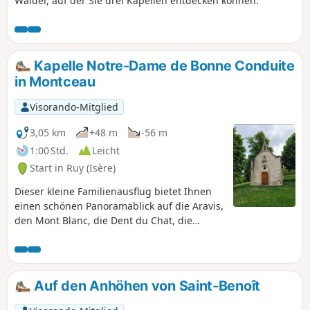
Wälder, auf der Sie drei Kapellen entdecken können.
Kapelle Notre-Dame de Bonne Conduite
in Montceau
Visorando-Mitglied
3,05 km
+48 m
-56 m
1:00 Std.
Leicht
Start in Ruy (Isère)
Dieser kleine Familienausflug bietet Ihnen
einen schönen Panoramablick auf die Aravis,
den Mont Blanc, die Dent du Chat, die
Bauges, Belledonne, die Chartreuse und den
Vercors.
Auf den Anhöhen von Saint-Benoît