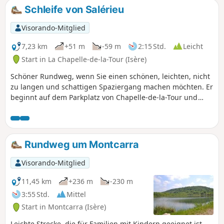
Schleife von Salérieu
Visorando-Mitglied
7,23 km
+51 m
-59 m
2:15 Std.
Leicht
Start in La Chapelle-de-la-Tour (Isère)
Schöner Rundweg, wenn Sie einen schönen, leichten, nicht
zu langen und schattigen Spaziergang machen möchten. Er
beginnt auf dem Parkplatz von Chapelle-de-la-Tour und
erfordert keine besondere Ausrüstung. Potenziell können
Sie Ponys, Pferde, Rinder usw. beobachten. Wir waren im
Mai dort. Wir empfehlen Ihnen, morgens zu gehen, damit
Sie Schatten haben und die Temperaturen im Sommer
Rundweg um Montcarra
milder sind.
Visorando-Mitglied
11,45 km
+236 m
-230 m
3:55 Std.
Mittel
Start in Montcarra (Isère)
Leichte Strecke, die für Familien mit Kindern geeignet ist