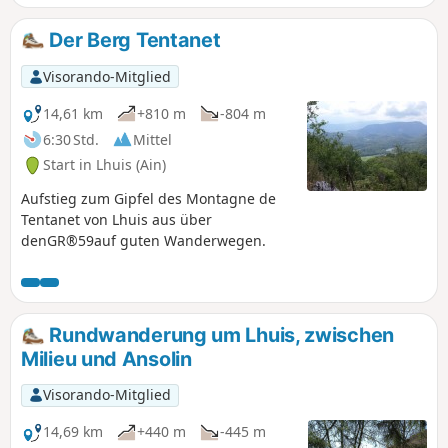
durch den Wald, ohne gut sichtbare Spuren (GPS oder die
App Visorando sind hilfreich), um zu einem natürlichen
Der Berg Tentanet
Teich, dem Étang Flocarde, zu gelangen. Der Rückweg führt
über die Ebene von Devin.
Visorando-Mitglied
14,61 km
+810 m
-804 m
6:30 Std.
Mittel
Start in Lhuis (Ain)
Aufstieg zum Gipfel des Montagne de
Tentanet von Lhuis aus über
denGR®59auf guten Wanderwegen.
Rundwanderung um Lhuis, zwischen
Milieu und Ansolin
Visorando-Mitglied
14,69 km
+440 m
-445 m