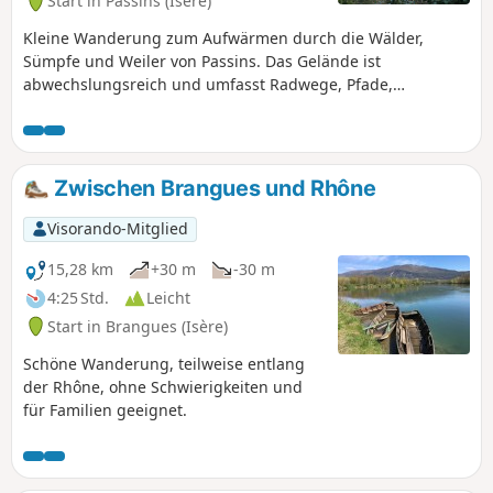
Start in Passins (Isère)
Kleine Wanderung zum Aufwärmen durch die Wälder,
Sümpfe und Weiler von Passins. Das Gelände ist
abwechslungsreich und umfasst Radwege, Pfade,
Wanderwege und Straßen. Im Herbst ist die Landschaft
sehr farbenfroh.
Zwischen Brangues und Rhône
Visorando-Mitglied
15,28 km
+30 m
-30 m
4:25 Std.
Leicht
Start in Brangues (Isère)
Schöne Wanderung, teilweise entlang
der Rhône, ohne Schwierigkeiten und
für Familien geeignet.