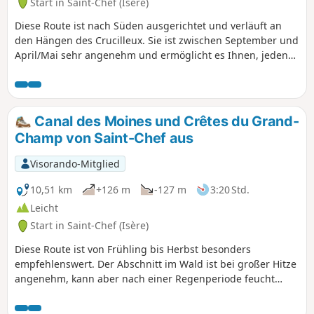
Start in Saint-Chef (Isère)
Diese Route ist nach Süden ausgerichtet und verläuft an
den Hängen des Crucilleux. Sie ist zwischen September und
April/Mai sehr angenehm und ermöglicht es Ihnen, jeden
Sonnenstrahl zu genießen. Bei großer Hitze im Sommer
sollte sie vermieden werden. Sie ermöglicht es Ihnen,
abwechslungsreiche Landschaften zu entdecken und die
Weinberge der Balmes Dauphinoises an den Hängen von
Canal des Moines und Crêtes du Grand-
Crucilleux und Choulin zu durchqueren. Bei der
Champ von Saint-Chef aus
Durchquerung der Weiler Crucilleux und Arcisse kann man
schöne Lehmhäuser sowie das kleine lokale Kulturerbe
Visorando-Mitglied
(Kalvarienberge, Waschhäuser, Brunnen, Palisaden)
bewundern. Der Weg über die Kämme des Mont de
10,51 km
+126 m
-127 m
3:20 Std.
Crucilleux bietet einen Panoramablick auf die Bergmassive
Leicht
vom Bugey im Norden bis zum Vercors im Süden, vorbei am
Start in Saint-Chef (Isère)
Mont-Blanc, der Vanoise, Belledonne und der
Chartreuse.Diese Route verläuft zur Hälfte auf Wegen und
Diese Route ist von Frühling bis Herbst besonders
zur Hälfte auf kleinen Landstraßen, die meist wenig
empfehlenswert. Der Abschnitt im Wald ist bei großer Hitze
begehen sind.
angenehm, kann aber nach einer Regenperiode feucht
sein. Er verläuft entlang des Canal des Moines, einem
Überbleibsel mittelalterlicher Bauwerke. Im oberen Teil