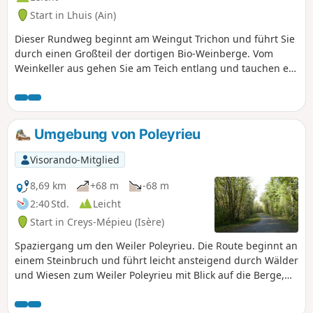
Start in Lhuis (Ain)
Dieser Rundweg beginnt am Weingut Trichon und führt Sie
durch einen Großteil der dortigen Bio-Weinberge. Vom
Weinkeller aus gehen Sie am Teich entlang und tauchen ein
in die Wälder und Weinberge. Dieser Rundweg kreuzt zwei
weitere Wanderwege, die am Weingut beginnen: zunächst
die „Balade au cœur de nos bulles“ und anschließend die
„Promenade de son Altesse“.
Umgebung von Poleyrieu
Visorando-Mitglied
8,69 km
+68 m
-68 m
2:40 Std.
Leicht
Start in Creys-Mépieu (Isère)
Spaziergang um den Weiler Poleyrieu. Die Route beginnt an
einem Steinbruch und führt leicht ansteigend durch Wälder
und Wiesen zum Weiler Poleyrieu mit Blick auf die Berge,
vom Bugey bis zur Chartreuse. In der Ferne sieht man die
Bergkette Belledonne. Auf dem Rückweg führt die Route