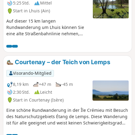
5:25 Std.
Mittel
Start in Lhuis (Ain)
Auf dieser 15 km langen
Rundwanderung um Lhuis können Sie
eine alte Straßenbahnlinie nehmen,
einen schönen Teich überblicken,
typischen Bächen folgen, eine Quelle
beobachten und ein Geröllfeld
durchqueren. Mehrere Aussichtspunkte
Courtenay – der Teich von Lemps
auf die Rhône und ihr Tal, auf das
Kernkraftwerk Creys oder auch auf den
Visorando-Mitglied
Berg Tentanet machen diese
Wanderung sehr attraktiv.
8,19 km
+47 m
-45 m
2:30 Std.
Leicht
Start in Courtenay (Isère)
Eine schöne Rundwanderung in der Île Crémieu mit Besuch
des Naturschutzgebiets Étang de Lemps. Diese Wanderung
ist für alle geeignet und weist keinen Schwierigkeitsgrad
auf.