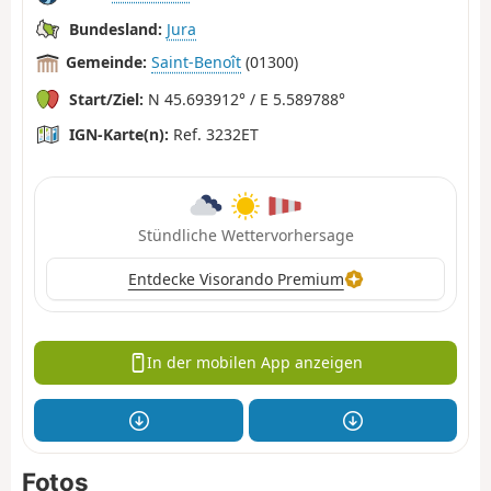
Bundesland:
Jura
Gemeinde:
Saint-Benoît
(01300)
Start/Ziel:
N 45.693912° / E 5.589788°
IGN-Karte(n):
Ref. 3232ET
Stündliche Wettervorhersage
Entdecke Visorando Premium
In der mobilen App anzeigen
Fotos