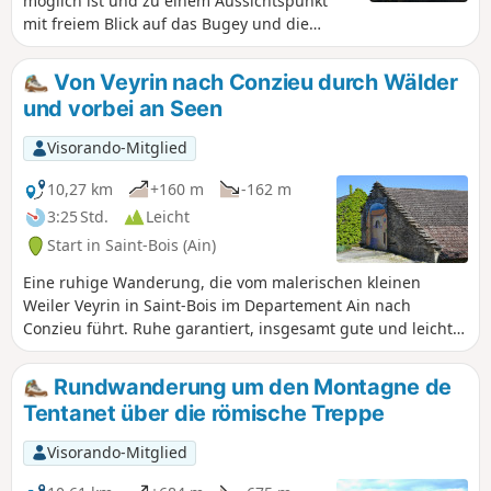
möglich ist und zu einem Aussichtspunkt
mit freiem Blick auf das Bugey und die
Alpen führt.
Von Veyrin nach Conzieu durch Wälder
und vorbei an Seen
Visorando-Mitglied
10,27 km
+160 m
-162 m
3:25 Std.
Leicht
Start in Saint-Bois (Ain)
Eine ruhige Wanderung, die vom malerischen kleinen
Weiler Veyrin in Saint-Bois im Departement Ain nach
Conzieu führt. Ruhe garantiert, insgesamt gute und leicht
begehbare Wege.
Rundwanderung um den Montagne de
Tentanet über die römische Treppe
Visorando-Mitglied