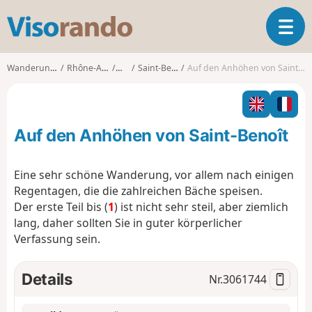
V
T
i
o
s
g
o
Wanderungen
Rhône-Alpes
Ain
Saint-Benoît
Auf den Anhöhen von Saint-Benoît
g
r
l
a
e
n
n
d
Auf den Anhöhen von Saint-Benoît
a
o
v
i
Eine sehr schöne Wanderung, vor allem nach einigen
g
Regentagen, die die zahlreichen Bäche speisen.
a
Der erste Teil bis (
1
) ist nicht sehr steil, aber ziemlich
t
lang, daher sollten Sie in guter körperlicher
i
o
Verfassung sein.
n
Details
Nr.
3061744