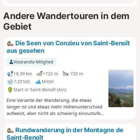
Andere Wandertouren in dem
Gebiet
Die Seen von Conzieu von Saint-Benoît
aus gesehen
Visorando-Mitglied
18,39 km
+722 m
-720 m
7:20 Std.
Mittel
Start in Saint-Benoît (Ain)
Eine Variante der Wanderung, die etwas
länger ist und etwas mehr Höhenunterschied
aufweist, aber nicht als schwierig einzustufen
ist. Auch hier gibt es schöne Panoramablicke
und mit etwas Glück können Sie zu Beginn
Rundwanderung in der Montagne de
der Wanderung hübsche Wasserfälle sehen.
Saint-Benoît