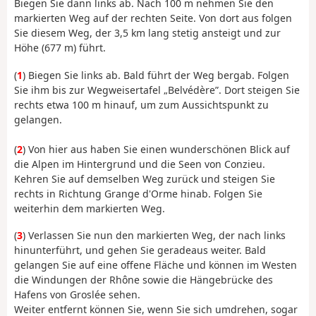
Biegen Sie dann links ab. Nach 100 m nehmen Sie den
markierten Weg auf der rechten Seite. Von dort aus folgen
Sie diesem Weg, der 3,5 km lang stetig ansteigt und zur
Höhe (677 m) führt.
(
1
) Biegen Sie links ab. Bald führt der Weg bergab. Folgen
Sie ihm bis zur Wegweisertafel „Belvédère”. Dort steigen Sie
rechts etwa 100 m hinauf, um zum Aussichtspunkt zu
gelangen.
(
2
) Von hier aus haben Sie einen wunderschönen Blick auf
die Alpen im Hintergrund und die Seen von Conzieu.
Kehren Sie auf demselben Weg zurück und steigen Sie
rechts in Richtung Grange d'Orme hinab. Folgen Sie
weiterhin dem markierten Weg.
(
3
) Verlassen Sie nun den markierten Weg, der nach links
hinunterführt, und gehen Sie geradeaus weiter. Bald
gelangen Sie auf eine offene Fläche und können im Westen
die Windungen der Rhône sowie die Hängebrücke des
Hafens von Groslée sehen.
Weiter entfernt können Sie, wenn Sie sich umdrehen, sogar