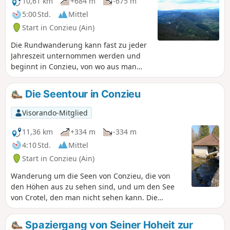
10,61 km
+684 m
-675 m
5:00 Std.
Mittel
Start in Conzieu (Ain)
Die Rundwanderung kann fast zu jeder
Jahreszeit unternommen werden und
beginnt in Conzieu, von wo aus man
über die Escalier Romain auf den Kamm
gelangt. Der Aufstieg erfolgt über den
Die Seentour in Conzieu
Nordwestgrat, der Rückweg führt in
einem Bogen nach Westen zurück zum
Visorando-Mitglied
Lac de Crotel. Die Strecke verläuft durch
Wald, aber mehrere Aussichtspunkte
11,36 km
+334 m
-334 m
bieten einen Blick auf die Alpen oder
4:10 Std.
Mittel
das Rhonetal.
Start in Conzieu (Ain)
Wanderung um die Seen von Conzieu, die von
den Höhen aus zu sehen sind, und um den See
von Crotel, den man nicht sehen kann. Die
Wanderung verläuft auf guten Wegen und
einigen steilen Pfaden. Bevorzugen Sie den
Spaziergang von Seiner Hoheit zur
Frühling oder Herbst bei trockenem Wetter, da die