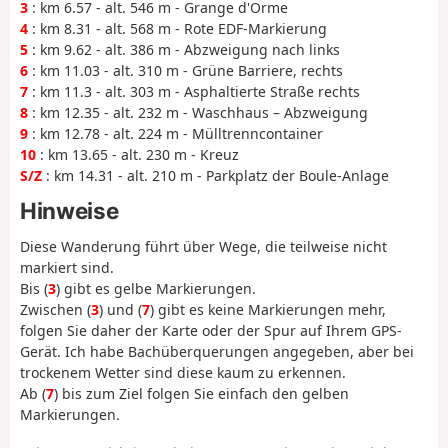
3
: km 6.57 - alt. 546 m - Grange d'Orme
4
: km 8.31 - alt. 568 m - Rote EDF-Markierung
5
: km 9.62 - alt. 386 m - Abzweigung nach links
6
: km 11.03 - alt. 310 m - Grüne Barriere, rechts
7
: km 11.3 - alt. 303 m - Asphaltierte Straße rechts
8
: km 12.35 - alt. 232 m - Waschhaus – Abzweigung
9
: km 12.78 - alt. 224 m - Mülltrenncontainer
10
: km 13.65 - alt. 230 m - Kreuz
S/Z
: km 14.31 - alt. 210 m - Parkplatz der Boule-Anlage
Hinweise
Diese Wanderung führt über Wege, die teilweise nicht
markiert sind.
Bis (
3
) gibt es gelbe Markierungen.
Zwischen (
3
) und (
7
) gibt es keine Markierungen mehr,
folgen Sie daher der Karte oder der Spur auf Ihrem GPS-
Gerät. Ich habe Bachüberquerungen angegeben, aber bei
trockenem Wetter sind diese kaum zu erkennen.
Ab (
7
) bis zum Ziel folgen Sie einfach den gelben
Markierungen.