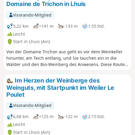
Domaine de Trichon in Lhuis
wenigen schwierigen Passagen rutschig werden
können.
Visorando-Mitglied
5,22 km
+141 m
-133 m
1:55 Std.
Leicht
Start in Lhuis (Ain)
Von der Domaine Trichon aus geht es vor dem Weinkeller
hinunter, am Teich entlang, und Sie tauchen ein in die
Wälder und den Bio-Weinberg des Anwesens. Diese Route
bildet eine recht einfache Rundwanderung. Es gibt einen
Abstieg und einen etwas anspruchsvolleren Aufstieg, aber
Im Herzen der Weinberge des
wenn Sie sich die Zeit nehmen, Ihre Umgebung zu
Weinguts, mit Startpunkt im Weiler Le
beobachten und zu bewundern, werden Sie nur Vorteile
Poulet
darin finden!
Visorando-Mitglied
6,68 km
+125 m
-122 m
2:15 Std.
Leicht
Start in Lhuis (Ain)