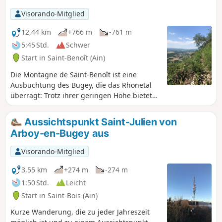
Visorando-Mitglied
12,44 km
+766 m
-761 m
5:45 Std.
Schwer
Start in Saint-Benoît (Ain)
Die Montagne de Saint-Benoît ist eine
Ausbuchtung des Bugey, die das Rhonetal
überragt: Trotz ihrer geringen Höhe bietet
sie abwechslungsreiche Routen, die fast zu
jeder Jahreszeit begangen werden können.
Aussichtspunkt Saint-Julien von
Diese weitläufige, achtförmige
Arboy-en-Bugey aus
Rundwanderung verbindet zwei steile
Aufstiege dieses Berges und führt über
Visorando-Mitglied
dessen geografischen Gipfel (La Graye – 786
m) sowie einige Aussichtspunkte mit freiem
3,55 km
+274 m
-274 m
Blick.
1:50 Std.
Leicht
Start in Saint-Bois (Ain)
Kurze Wanderung, die zu jeder Jahreszeit