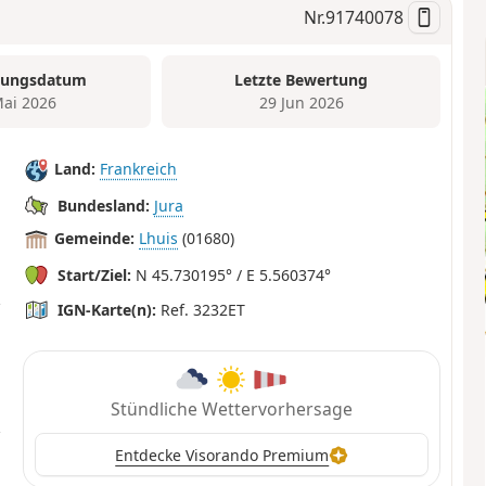
Nr.
91740078
tungsdatum
Letzte Bewertung
Mai 2026
29 Jun 2026
Land:
Frankreich
Bundesland:
Jura
Gemeinde:
Lhuis
(01680)
Start/Ziel:
N 45.730195° / E 5.560374°
IGN-Karte(n):
Ref. 3232ET
Stündliche Wettervorhersage
Entdecke Visorando Premium