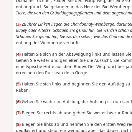
Domaine Trichon“. Folgen Sie dem Hauptweg, der eine 90
entlangführt. Sie gelangen in das Herz der Bio-Weinberg
Tiere, die von den Gründüngungspflanzen und dem angenehmen
(
3
)
Zu Ihrer Linken liegen die Chardonnay-Weinberge, darunter
Bugey oder Altesse. Schauen Sie genau hin, Sie werden schon 
Schauen Sie genau hin, Sie werden sehen, wie das Château de 
entlang der Weinberge verläuft.
(
4
) Halten Sie sich an der Abzweigung links und lassen Sie
Gehen Sie weiter und genießen Sie die Aussicht. Sie komm
eine typische Hütte aus dem Bugey. Der Weg führt bergab,
erreichen den Ruisseau de la Gorge.
(
5
) Halten Sie sich links und beginnen Sie den Aufstieg z
Reben.
(
6
) Gehen Sie weiter im Aufstieg, der Aufstieg ist nun sanf
(
7
) Biegen Sie rechts ab und gehen Sie weiter bis zur Rout
(
8
) Biegen Sie links ab und nehmen Sie den ersten Weg re
gepflastert und steigt ein wenig an, aber das dauert nich