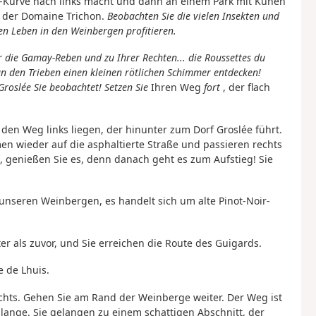
°-Kurve nach links macht und dann an einem Park mit Kühen
e der Domaine Trichon.
Beobachten Sie die vielen Insekten und
 Leben in den Weinbergen profitieren.
 die Gamay-Reben und zu Ihrer Rechten... die Roussettes du
an den Trieben einen kleinen rötlichen Schimmer entdecken!
Groslée Sie beobachtet! Setzen Sie
Ihren Weg
fort
, der flach
 den Weg links liegen, der hinunter zum Dorf Groslée führt.
en wieder auf die asphaltierte Straße und passieren rechts
 genießen Sie es, denn danach geht es zum Aufstieg! Sie
u unseren Weinbergen, es handelt sich um alte Pinot-Noir-
ter als zuvor, und Sie erreichen die Route des Guigards.
e de Lhuis.
chts. Gehen Sie am Rand der Weinberge weiter. Der Weg ist
t lange. Sie gelangen zu einem schattigen Abschnitt, der