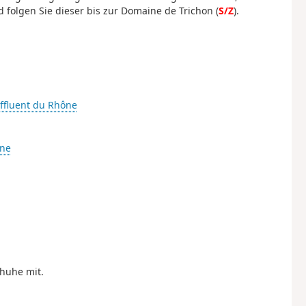
d folgen Sie dieser bis zur Domaine de Trichon (
S/Z
).
Affluent du Rhône
ône
huhe mit.