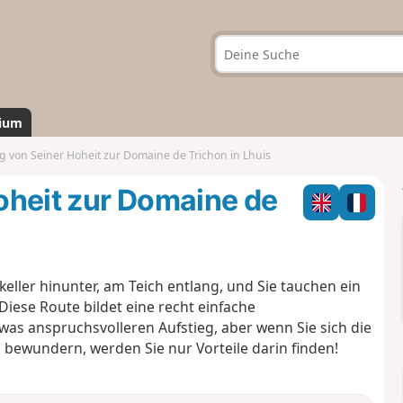
ium
 von Seiner Hoheit zur Domaine de Trichon in Lhuis
oheit zur Domaine de
ller hinunter, am Teich entlang, und Sie tauchen ein
iese Route bildet eine recht einfache
as anspruchsvolleren Aufstieg, aber wenn Sie sich die
ewundern, werden Sie nur Vorteile darin finden!