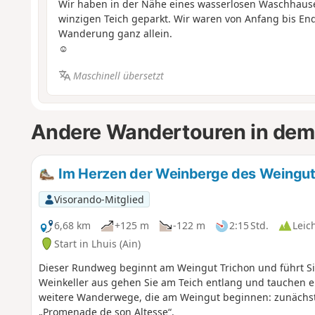
Wir haben in der Nähe eines wasserlosen Waschhau
winzigen Teich geparkt. Wir waren von Anfang bis En
Wanderung ganz allein.
☺️
Maschinell übersetzt
Andere Wandertouren in dem
Im Herzen der Weinberge des Weinguts,
Visorando-Mitglied
6,68 km
+125 m
-122 m
2:15 Std.
Leic
Start in Lhuis (Ain)
Dieser Rundweg beginnt am Weingut Trichon und führt Si
Weinkeller aus gehen Sie am Teich entlang und tauchen e
weitere Wanderwege, die am Weingut beginnen: zunächst 
„Promenade de son Altesse“.