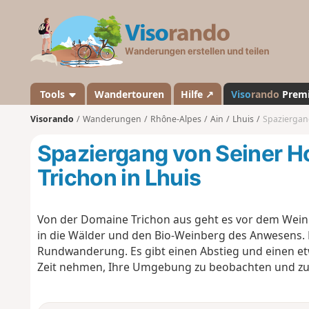
V
i
s
o
r
a
Tools
Wandertouren
Hilfe ↗
Viso
rando
Prem
n
Visorando
Wanderungen
Rhône-Alpes
Ain
Lhuis
Spaziergang
d
o
Spaziergang von Seiner H
Trichon in Lhuis
Von der Domaine Trichon aus geht es vor dem Weinke
in die Wälder und den Bio-Weinberg des Anwesens. D
Rundwanderung. Es gibt einen Abstieg und einen etw
Zeit nehmen, Ihre Umgebung zu beobachten und zu b