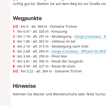
richtig gut tut. Bleiben Sie auf dem Weg bis zur Straße un
Wegpunkte
S/Z
: km 0 - alt. 364 m - Domaine Trichon
1
: km 0.47 - alt. 326 m - Kreuzung
2
: km 1.18 - alt. 291 m - Abzweigung -
Gorge (ruisseau) - 
3
: km 1.86 - alt. 307 m - L'Altesse ist da!
4
: km 2.16 - alt. 313 m - Abzweigung nach links
5
: km 2.68 - alt. 264 m -
Gorge (ruisseau) - Affluent du Rh
6
: km 3.04 - alt. 299 m - Pinot Noir
7
: km 3.81 - alt. 342 m - Route des Guigards
8
: km 4.34 - alt. 327 m - Route de Lhuis
S/Z
: km 5.22 - alt. 364 m - Domaine Trichon
Hinweise
Nehmen Sie Wasser und Wanderschuhe oder feste Turnsc