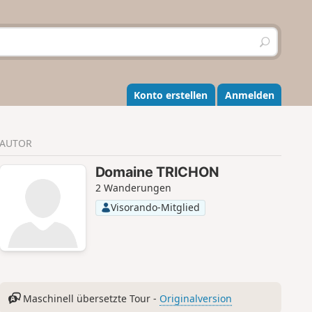
S
u
c
h
e
Konto erstellen
Anmelden
n
AUTOR
Domaine TRICHON
2 Wanderungen
Visorando-Mitglied
Maschinell übersetzte Tour -
Originalversion