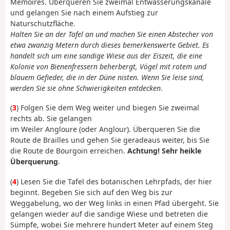
Mémoires. Überqueren Sie zweimal Entwässerungskanäle
und gelangen Sie nach einem Aufstieg zur
Naturschutzfläche.
Halten Sie an der Tafel an und machen Sie einen Abstecher von
etwa zwanzig Metern durch dieses bemerkenswerte Gebiet. Es
handelt sich um eine sandige Wiese aus der Eiszeit, die eine
Kolonie von Bienenfressern beherbergt, Vögel mit rotem und
blauem Gefieder, die in der Düne nisten. Wenn Sie leise sind,
werden Sie sie ohne Schwierigkeiten entdecken
.
(
3
) Folgen Sie dem Weg weiter und biegen Sie zweimal
rechts ab. Sie gelangen
im Weiler Angloure (oder Anglour). Überqueren Sie die
Route de Brailles und gehen Sie geradeaus weiter, bis Sie
die Route de Bourgoin erreichen.
Achtung! Sehr heikle
Überquerung
.
(
4
) Lesen Sie die Tafel des botanischen Lehrpfads, der hier
beginnt. Begeben Sie sich auf den Weg bis zur
Weggabelung, wo der Weg links in einen Pfad übergeht. Sie
gelangen wieder auf die sandige Wiese und betreten die
Sümpfe, wobei Sie mehrere hundert Meter auf einem Steg