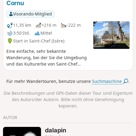
Cornu
Visorando-Mitglied
11,35 km
+216 m
-222 m
3:50 Std.
Mittel
Start in Saint-Chef (Isère)
Eine einfache, sehr bekannte
Wanderung, bei der Sie die Umgebung
und das Kulturerbe von Saint-Chef
entdecken können. Sie führt unter
anderem an der Abteikirche vorbei.
Für mehr Wandertouren, benutze unsere
Suchmaschine
.
Die Beschreibungen und GPX-Daten dieser Tour sind Eigentum
des Autors/der Autorin. Bitte nicht ohne Genehmigung
kopieren.
AUTOR
dalapin