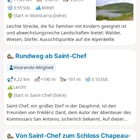
3:55 Std.
Mittel
Start in Montcarra (Isère)
Leichte Strecke, die für Familien mit Kindern geeignet ist
und abwechslungsreiche Landschaften bietet: Wälder,
Wiesen, Dörfer. Aussichtspunkte auf die Alpenkette.
Rundweg ab Saint-Chef
Visorando-Mitglied
9,22 km
+190 m
-197 m
3:10 Std.
Leicht
Start in Saint-Chef (Isère)
Saint-Chef, ein großes Dorf in der Dauphiné, ist den
Freunden von Frédéric Dard, dem Autor der Abenteuer des
Kommissars San Antonio, sicherlich bekannt. Auf dieser
Rundwanderung können Sie in seinen Fußstapfen wandeln
und auf halber Strecke das wunderschöne Schloss Chapeau
Von Saint-Chef zum Schloss Chapeau-
Cornu entdecken.