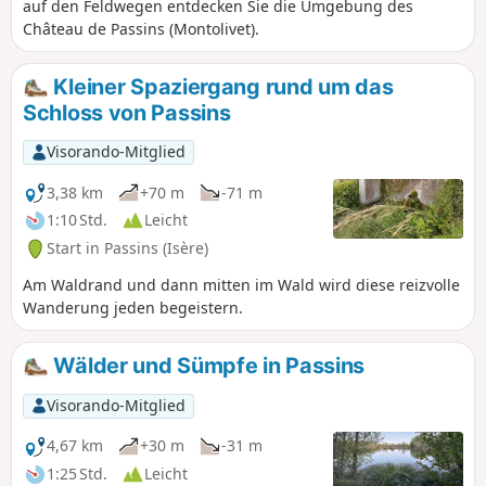
auf den Feldwegen entdecken Sie die Umgebung des
Château de Passins (Montolivet).
Kleiner Spaziergang rund um das
Schloss von Passins
Visorando-Mitglied
3,38 km
+70 m
-71 m
1:10 Std.
Leicht
Start in Passins (Isère)
Am Waldrand und dann mitten im Wald wird diese reizvolle
Wanderung jeden begeistern.
Wälder und Sümpfe in Passins
Visorando-Mitglied
4,67 km
+30 m
-31 m
1:25 Std.
Leicht