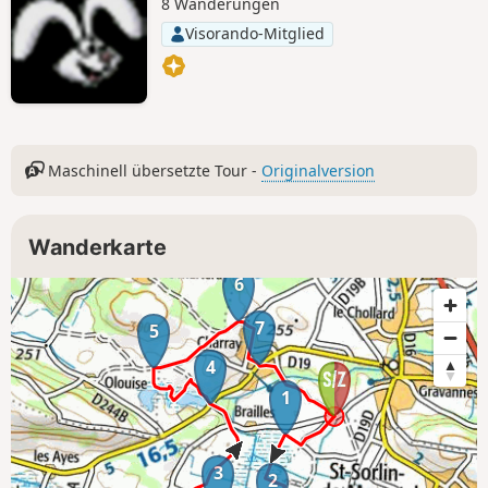
8 Wanderungen
Visorando-Mitglied
Maschinell übersetzte Tour -
Originalversion
Wanderkarte
6
7
5
4
1
3
2