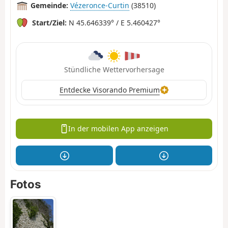
Gemeinde:
Vézeronce-Curtin
(38510)
Start/Ziel:
N 45.646339° / E 5.460427°
Stündliche Wettervorhersage
Entdecke Visorando Premium
In der mobilen App anzeigen
Fotos