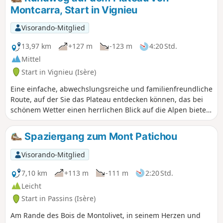
Montcarra, Start in Vignieu
Visorando-Mitglied
13,97 km
+127 m
-123 m
4:20 Std.
Mittel
Start in Vignieu (Isère)
Eine einfache, abwechslungsreiche und familienfreundliche
Route, auf der Sie das Plateau entdecken können, das bei
schönem Wetter einen herrlichen Blick auf die Alpen bietet.
Blick auf die Täler von Saint-Chef und Montcarra.
Spaziergang zum Mont Patichou
Visorando-Mitglied
7,10 km
+113 m
-111 m
2:20 Std.
Leicht
Start in Passins (Isère)
Am Rande des Bois de Montolivet, in seinem Herzen und