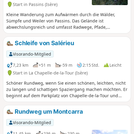
Start in Passins (Isère)
Kleine Wanderung zum Aufwärmen durch die Wälder,
Sümpfe und Weiler von Passins. Das Gelände ist
abwechslungsreich und umfasst Radwege, Pfade,
Wanderwege und Straßen. Im Herbst ist die Landschaft
sehr farbenfroh.
Schleife von Salérieu
Visorando-Mitglied
7,23 km
+51 m
-59 m
2:15 Std.
Leicht
Start in La Chapelle-de-la-Tour (Isère)
Schöner Rundweg, wenn Sie einen schönen, leichten, nicht
zu langen und schattigen Spaziergang machen möchten. Er
beginnt auf dem Parkplatz von Chapelle-de-la-Tour und
erfordert keine besondere Ausrüstung. Potenziell können
Sie Ponys, Pferde, Rinder usw. beobachten. Wir waren im
Rundweg um Montcarra
Mai dort. Wir empfehlen Ihnen, morgens zu gehen, damit
Sie Schatten haben und die Temperaturen im Sommer
Visorando-Mitglied
milder sind.
11,45 km
+236 m
-230 m