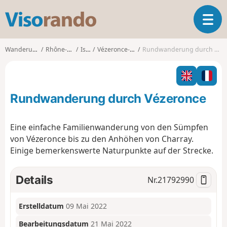
V
T
i
o
s
g
o
Wanderungen
Rhône-Alpes
Isère
Vézeronce-Curtin
Rundwanderung durch Vézeronce
g
r
l
a
e
n
n
d
Rundwanderung durch Vézeronce
a
o
v
i
Eine einfache Familienwanderung von den Sümpfen
g
von Vézeronce bis zu den Anhöhen von Charray.
a
Einige bemerkenswerte Naturpunkte auf der Strecke.
t
i
o
Details
Nr.
21792990
n
Erstelldatum
09 Mai 2022
Bearbeitungsdatum
21 Mai 2022